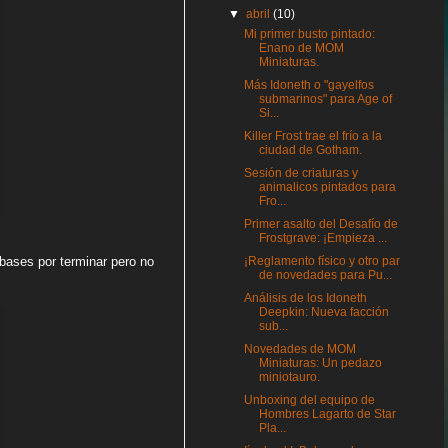
▼
abril
(10)
Mi primer busto pintado:
Enano de MOM
Miniaturas.
Más Idoneth o "gayelfos
submarinos" para Age of
Si...
Killer Frost trae el frío a la
ciudad de Gotham.
Sesión de criaturas y
animalicos pintados para
Fro...
Primer asalto del Desafío de
Frostgrave: ¡Empieza ...
¡Reglamento físico y otro par
 bases por terminar pero no
de novedades para Pu...
Análisis de los Idoneth
Deepkin: Nueva facción
sub...
Novedades de MOM
Miniaturas: Un pedazo
miniotauro.
Unboxing del equipo de
Hombres Lagarto de Star
Pla...