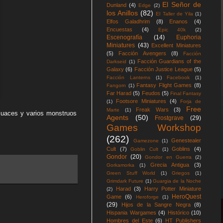
El Señor de
Dunland
(4)
Edge
(2)
los Anillos
(82)
El Taller de Yila
(1)
Elfos Galadhrim
(8)
Enanos
(4)
Encuestas
(4)
Epic 40k
(2)
Escenografía
(14)
Euphoria
Miniatures
(43)
Excellent Miniatures
(5)
Facción Avengers
(8)
Facción
Facción Guardians of the
Darkseid
(1)
Galaxy
(6)
Facción Justice League
(5)
Facción Lanterns
(1)
Facebook
(1)
Fantasy Flight Games
(8)
Fangorn
(1)
Far Harad
(5)
Feudos
(5)
Final Fantasy
Footsore Miniatures
(4)
(1)
Forja de
Free
Freak Wars
(3)
Marte
(1)
ecuaces y varios monstruos
Agents
(50)
Frostgrave
(29)
Games Workshop
(262)
Genestealer
Gamezone
(1)
Cult
(7)
Goblins
(4)
Goblin Cult
(1)
Gondor
(20)
Gondor en Guerra
(2)
Grecia Antigua
(3)
Gorkamorka
(1)
Green Stuff World
(1)
Griegos
(1)
Grimdark Future
(1)
Guargia de la Noche
Harad
(3)
Harry Potter Miniature
(2)
HeroQuest
Game
(6)
Heroforge
(1)
(29)
Hijos de la Sangre Negra
(8)
Hispania Wargames
(4)
Histórico
(10)
Hombres del Este
(6)
HT Publishers