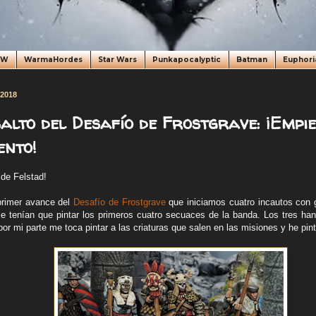
oW
WarmaHordes
Star Wars
Punkapocalyptic
Batman
Euphori
 2018
alto del Desafío de Frostgrave: ¡Empie
ento!
 de Felstad!
primer avance del
Desafío de Frostgrave
que iniciamos cuatro incautos con 
e tenían que pintar los primeros cuatro secuaces de la banda. Los tres ha
or mi parte me toca pintar a las criaturas que salen en las misiones y he pint