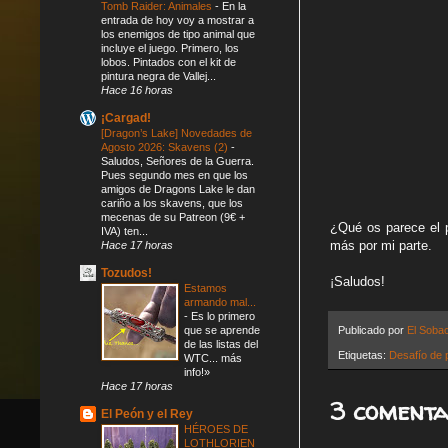
Tomb Raider: Animales
-
En la
entrada de hoy voy a mostrar a
los enemigos de tipo animal que
incluye el juego. Primero, los
lobos. Pintados con el kit de
pintura negra de Vallej...
Hace 16 horas
¡Cargad!
[Dragon’s Lake] Novedades de
Agosto 2026: Skavens (2)
-
Saludos, Señores de la Guerra.
Pues segundo mes en que los
amigos de Dragons Lake le dan
cariño a los skavens, que los
mecenas de su Patreon (9€ +
¿Qué os parece el p
IVA) ten...
más por mi parte.
Hace 17 horas
Tozudos!
¡Saludos!
Estamos
armando mal...
-
Es lo primero
que se aprende
Publicado por
El Soba
de las listas del
Etiquetas:
Desafío de 
WTC... más
info!»
Hace 17 horas
3 comenta
El Peón y el Rey
HÉROES DE
LOTHLORIEN