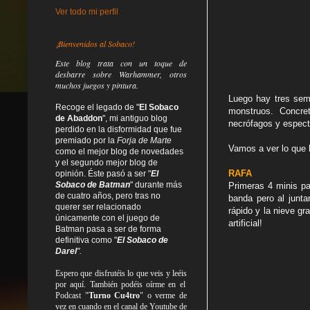
Ver todo mi perfil
¡Bienvenidos al Sobaco!
Este blog trata
con un toque de
desbarre
sobre Warhammer, otros
muchos juegos y pintura.
Luego hay tres sem
Recoge el legado de "
El Sobaco
monstruos. Concre
de Abaddon
", mi antiguo blog
necrófagos y espect
perdido en la disformidad
que fue
premiado por la
Forja de Marte
Vamos a ver lo que 
como el mejor blog de novedades
y el segundo mejor blog de
RAFA
opinión. Éste pasó a ser "
El
Sobaco de Batman
" durante más
Primeras 4 minis pa
de cuatro años, pero tras no
banda pero al junta
querer ser relacionado
rápido y la nieve gr
únicamente con el juego de
artificial!
Batman pasa a ser de forma
definitiva como
"
El Sobaco de
Darel
".
Espero que disfrutéis lo que
veis
y
leéis
por aquí. También podéis oírme en el
Podcast "
Turno Cu4tro
" o verme de
vez en cuando en el canal de Youtube de