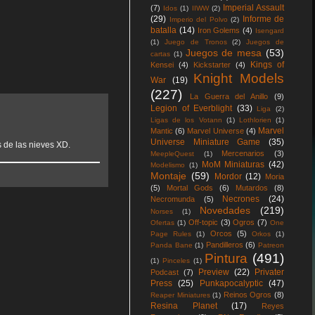
Imperial Assault
(7)
Idos
(1)
IIWW
(2)
(29)
Informe de
Imperio del Polvo
(2)
batalla
(14)
Iron Golems
(4)
Isengard
(1)
Juego de Tronos
(2)
Juegos de
Juegos de mesa
(53)
cartas
(1)
Kings of
Kensei
(4)
Kickstarter
(4)
Knight Models
War
(19)
(227)
La Guerra del Anillo
(9)
Legion of Everblight
(33)
Liga
(2)
Ligas de los Votann
(1)
Lothlorien
(1)
Marvel
Mantic
(6)
Marvel Universe
(4)
Universe Miniature Game
(35)
 de las nieves XD.
Mercenarios
(3)
MeepleQuest
(1)
MoM Miniaturas
(42)
Modelismo
(1)
Montaje
(59)
Mordor
(12)
Moria
(5)
Mortal Gods
(6)
Mutardos
(8)
Necrones
(24)
Necromunda
(5)
Novedades
(219)
Norses
(1)
Off-topic
(3)
Ogros
(7)
Ofertas
(1)
One
Orcos
(5)
Page Rules
(1)
Orkos
(1)
Pandilleros
(6)
Panda Bane
(1)
Patreon
Pintura
(491)
(1)
Pinceles
(1)
Preview
(22)
Privater
Podcast
(7)
Press
(25)
Punkapocalyptic
(47)
Reinos Ogros
(8)
Reaper Miniatures
(1)
Resina Planet
(17)
Reyes