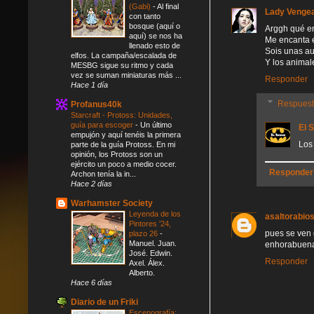
(Gabi)
-
Al final
Lady Venge
con tanto
bosque (aquí o
Arggh qué env
aquí) se nos ha
Me encanta e
llenado esto de
Sois unas a
elfos. La campaña/escalada de
Y los animal
MESBG sigue su ritmo y cada
vez se suman miniaturas más ...
Responder
Hace 1 día
Respues
Profanus40k
Starcraft - Protoss: Unidades,
guía para escoger
-
Un último
El 
empujón y aquí tenéis la primera
Los
parte de la guía Protoss. En mi
opinión, los Protoss son un
ejército un poco a medio cocer.
Responder
Archon tenía la in...
Hace 2 días
Warhamster Society
Leyenda de los
asaltorabio
Pintores '24,
pues se ven 
plazo 26
-
Manuel. Juan.
enhorabuena 
José. Edwin.
Responder
Axel. Álex.
Alberto.
Hace 6 días
Diario de un Friki
Escenografía: