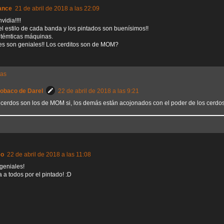
ance
21 de abril de 2018 a las 22:09
idia!!!!
l estilo de cada banda y los pintados son buenísimos!!
utémticas máquinas.
es son geniales!! Los cerditos son de MOM?
tas
Sobaco de Darel
22 de abril de 2018 a las 9:21
 cerdos son los de MOM si, los demás están acojonados con el poder de los cerdos
so
22 de abril de 2018 a las 11:08
geniales!
a todos por el pintado! :D