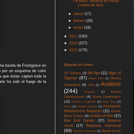
I´m back!: Balance de marzo
y metas de abril.
►
marzo
(17)
►
febrero
(20)
►
enero
(18)
►
2017
(192)
►
2016
(227)
►
2015
(175)
Etiquetas del sobaco
una banda de Frostgrave en
do por un esquema de color
Age of
9th Age
(11)
3D Tabletop
(3)
a que éstas capten toda la
Sigmar
(87)
Alianza
Akaro Dice
(1)
arte ha sido el fuego de la
Análisis
Separatista
(8)
AMB
(2)
(244)
Anyma
Angmar
(1)
Distribuciones
(4)
Arena Deathmatch
(10)
Arkham Legends
(1)
Army Box
(1)
Asociación
Arnor
(2)
Arrakis Games
(2)
Miniaturismo Burjassot
(11)
Atomic
Avatars of War
(37)
Mass Games
(6)
Bad Roll Games
(37)
Balance
Balance mensual
anual
(17)
(93)
Banda Arrow
Banda Amazons
(1)