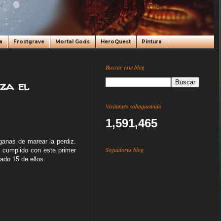
a
Frostgrave
Mortal Gods
HeroQuest
Pintura
Buscar este blog
za el
Visitantes sobaqueando
1,591,465
ganas de marear la perdiz.
Seguidores blog
n cumplido con este primer
ado 15 de ellos.