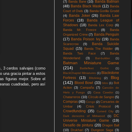
Banda Batman
(7)
Banda Bane
(10)
(48)
Banda Black Mask
(12)
Banda
Court of Owls
(3)
Banda Gorilla Grodd
Banda Joker
(26)
Banda Law
(4)
Forces
(18)
Banda League of
Shadows
(18)
Banda Lex Corp
(6)
Banda Mr. Freeze
(8)
Banda
Banda Penguin
Organized Crime
(7)
(17)
Banda Poison Ivy
(19)
Banda
Banda Suicide
Scarecrow
(9)
Squad
(15)
Banda The Riddler
(8)
Banda Two Face
(7)
Banda
Wonderland
(3)
Bat-builder
(1)
Batman Miniature Game
(214)
s, 3 cerdos salvajes (como
Battlefleet Gothic
(1)
Blackstone
BlackChaptel Miniatures
(1)
o una gracia pintar a estos
Blog
Fortress
(13)
Blitzkrieg
(2)
as figuras mejor. Sobre el
(142)
Blood Bowl
(33)
Bolt
blos
(1)
peanas cuadradas, pero así
Action
(3)
Campaña
(7)
Canción de
Hielo y Fuego
(2)
Casa Cawdor
(1)
Chatarreros
(10)
Círculo de Sangre
(5)
Compras
(40)
Corsarios de
Congo
(2)
Umbar
(4)
Crisis Protocol
(4)
Crowdfunding
(35)
Cursed City
(2)
DC
Dark denezins of Mirkwood
(1)
Universe Miniature Game
(19)
Desafío de pintura
(20)
Dragon Ball
(10)
Drukhari
(7)
Dungeon Saga
(3)