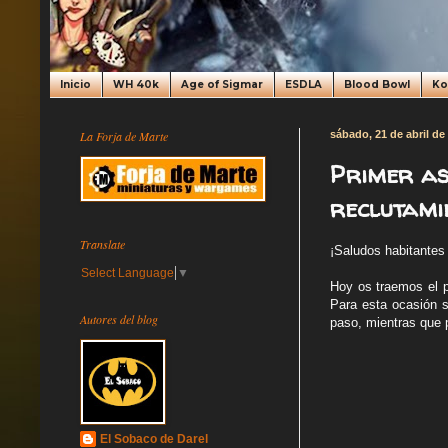
Inicio
WH 40k
Age of Sigmar
ESDLA
Blood Bowl
K
La Forja de Marte
sábado, 21 de abril de
Primer as
reclutami
Translate
¡Saludos habitantes
Select Language
▼
Hoy os traemos el 
Para esta ocasión s
Autores del blog
paso, mientras que p
El Sobaco de Darel