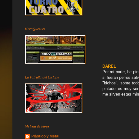
HeroQuest.es
DAREL
Por mi parte, he pi
La Patrulla del Cíclope
si fueran perros sal
"bichos", sobre tod
pintado, es muy sen
me sirven estas min
Mi lista de blogs
Plástico y Metal