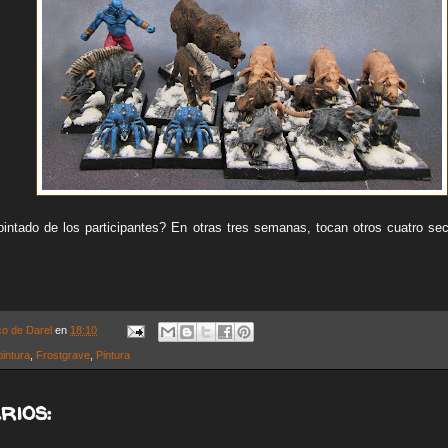
intado de los participantes? En otras tres semanas, tocan otros cuatro s
co de Darel
en
18:10
pintura
,
Frostgrave
,
Pintura
rios: