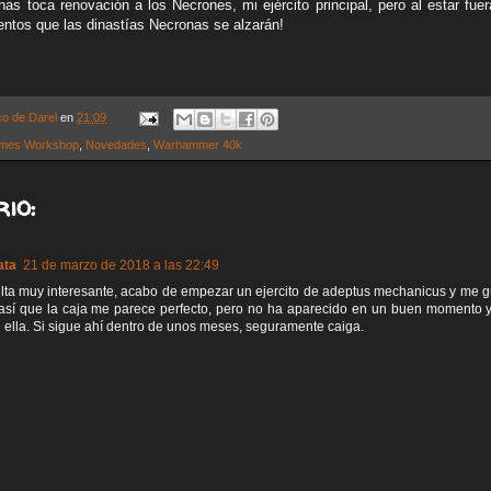
s toca renovación a los Necrones, mi ejército principal, pero al estar fu
entos que las dinastías Necronas se alzarán!
co de Darel
en
21:09
mes Workshop
,
Novedades
,
Warhammer 40k
io:
ata
21 de marzo de 2018 a las 22:49
lta muy interesante, acabo de empezar un ejercito de adeptus mechanicus y me gus
 así que la caja me parece perfecto, pero no ha aparecido en un buen momento 
ella. Si sigue ahí dentro de unos meses, seguramente caiga.