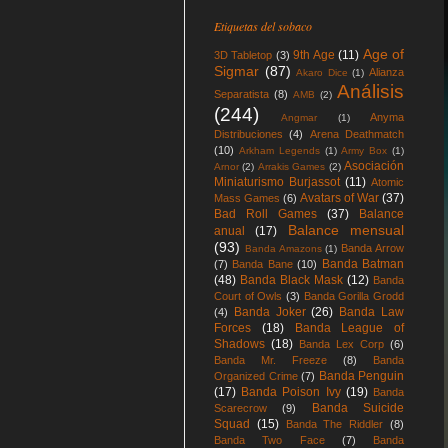
Etiquetas del sobaco
Age of
9th Age
(11)
3D Tabletop
(3)
Sigmar
(87)
Alianza
Akaro Dice
(1)
Análisis
Separatista
(8)
AMB
(2)
(244)
Anyma
Angmar
(1)
Distribuciones
(4)
Arena Deathmatch
(10)
Arkham Legends
(1)
Army Box
(1)
Asociación
Arnor
(2)
Arrakis Games
(2)
Miniaturismo Burjassot
(11)
Atomic
Avatars of War
(37)
Mass Games
(6)
Bad Roll Games
(37)
Balance
Balance mensual
anual
(17)
(93)
Banda Arrow
Banda Amazons
(1)
Banda Batman
(7)
Banda Bane
(10)
(48)
Banda Black Mask
(12)
Banda
Court of Owls
(3)
Banda Gorilla Grodd
Banda Joker
(26)
Banda Law
(4)
Forces
(18)
Banda League of
Shadows
(18)
Banda Lex Corp
(6)
Banda Mr. Freeze
(8)
Banda
Banda Penguin
Organized Crime
(7)
(17)
Banda Poison Ivy
(19)
Banda
Banda Suicide
Scarecrow
(9)
Squad
(15)
Banda The Riddler
(8)
Banda Two Face
(7)
Banda