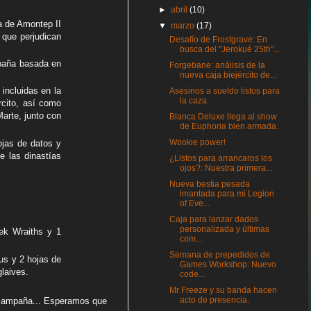
►
abril
(10)
a de Amontep II
▼
marzo
(17)
 que perjudican
Desafío de Frostgrave: En
busca del "Jerokué 25th"...
paña basada en
Forgebane: análisis de la
nueva caja biejército de...
incluidas en la
Asesinos a sueldo listos para
la caza.
rcito, así como
arte, junto con
Blanca Deluxe llega al show
de Euphoria bien armada.
Wookie power!
ojas de datos y
e las dinastías
¿Listos para arrancaros los
ojos?: Nuestra primera...
Nueva bestia pesada
imantada para mi Legion
of Eve...
Caja para lanzar dados
personalizada y últimas
ek Wraiths y 1
com...
Semana de prepedidos de
us y 2 hojas de
Games Workshop: Nuevo
laives.
code...
Mr Freeze y su banda hacen
acto de presencia.
e campaña... Esperamos que