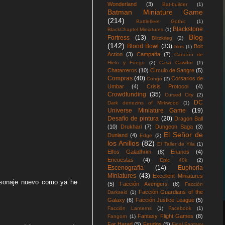
Wonderland
(3)
Bat-builder
(1)
Batman Miniature Game
(214)
Battlefleet Gothic
(1)
Blackstone
BlackChaptel Miniatures
(1)
Blog
Fortress
(13)
Blitzkrieg
(2)
(142)
Blood Bowl
(33)
Bolt
blos
(1)
Action
(3)
Campaña
(7)
Canción de
Hielo y Fuego
(2)
Casa Cawdor
(1)
Chatarreros
(10)
Círculo de Sangre
(5)
Compras
(40)
Corsarios de
Congo
(2)
Umbar
(4)
Crisis Protocol
(4)
Crowdfunding
(35)
Cursed City
(2)
DC
Dark denezins of Mirkwood
(1)
Universe Miniature Game
(19)
Desafío de pintura
(20)
Dragon Ball
(10)
Drukhari
(7)
Dungeon Saga
(3)
El Señor de
Dunland
(4)
Edge
(2)
los Anillos
(82)
El Taller de Yila
(1)
Elfos Galadhrim
(8)
Enanos
(4)
Encuestas
(4)
Epic 40k
(2)
Escenografía
(14)
Euphoria
Miniatures
(43)
Excellent Miniatures
ersonaje nuevo como ya he
(5)
Facción Avengers
(8)
Facción
Facción Guardians of the
Darkseid
(1)
Galaxy
(6)
Facción Justice League
(5)
Facción Lanterns
(1)
Facebook
(1)
Fantasy Flight Games
(8)
Fangorn
(1)
Far Harad
(5)
Feudos
(5)
Final Fantasy