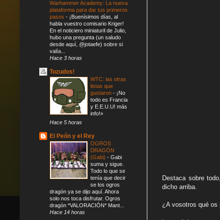
Warhammer Academy: La nueva
plataforma para dar tus primeros
pasos
-
¡Buenísimos días, al
habla vuestro comisario Kriger!
En el noticiero miniaturil de Julio,
hubo una pregunta (un saludo
desde aquí, @jotaefe) sobre si
valía...
Hace 3 horas
Tozudos!
WTC: las otras
listas que
gustaron
-
¡No
todo es Francia
y E.E.U.U! más
info!»
Hace 5 horas
El Peón y el Rey
OGROS
DRAGÓN
(Gabi)
-
Gabi
suma y sigue.
Todo lo que se
Destaca sobre todo
tenía que decir
se los ogros
dicho arriba.
dragón ya se dijo aquí. Ahora
solo nos toca disfrutar. Ogros
¿A vosotros qué os 
dragón *VALORACIÓN* Mant...
Hace 14 horas