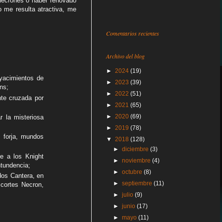
necrones o haber renovado
 me resulta atractiva, me
Comentarios recientes
Archivo del blog
►
2024
(19)
yacimientos de
►
2023
(39)
ns;
►
2022
(51)
nte cruzada por
►
2021
(65)
►
2020
(69)
r la misteriosa
►
2019
(78)
 forja, mundos
▼
2018
(128)
►
diciembre
(3)
re a los Knight
►
noviembre
(4)
ntundencia;
►
octubre
(8)
dos Cantera, en
►
septiembre
(11)
 cortes Necron,
►
julio
(9)
►
junio
(17)
►
mayo
(11)