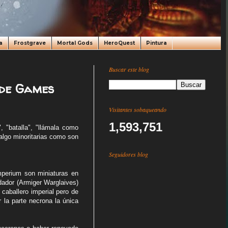
a
Frostgrave
Mortal Gods
HeroQuest
Pintura
Buscar este blog
 de Games
Visitantes sobaqueando
1,593,751
, "batalla", "llámala como
 algo minoritarias como son
Seguidores blog
mperium son miniaturas en
dador (Armiger Warglaives)
caballero imperial pero de
 la parte necrona la única