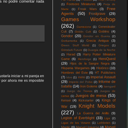
era no podré comentar nada
Footsore Miniatures
(4)
(1)
Forja de
Free
Freak Wars
(3)
Marte
(1)
Agents
(50)
Frostgrave
(29)
Games Workshop
(262)
Genestealer
Gamezone
(1)
Cult
(7)
Goblins
(4)
Goblin Cult
(1)
Gondor
(20)
Gondor en Guerra
(2)
Grecia Antigua
(3)
Gorkamorka
(1)
Green Stuff World
(1)
Griegos
(1)
Grimdark Future
(1)
Guargia de la Noche
Harad
(3)
Harry Potter Miniature
(2)
HeroQuest
Game
(6)
Heroforge
(1)
(29)
Hijos de la Sangre Negra
(8)
Hispania Wargames
(4)
Histórico
(10)
Hombres del Este
(6)
HT Publishers
taría iniciar a mi pareja en
Imperial Assault
(7)
Idos
(1)
IIWW
(2)
y por ahora me es imposible
(29)
Informe de
Imperio del Polvo
(2)
batalla
(14)
Iron Golems
(4)
Isengard
(1)
Juego de Tronos
(2)
Juegos de
Juegos de mesa
(53)
cartas
(1)
Kings of
Kensei
(4)
Kickstarter
(4)
Knight Models
War
(19)
(227)
La Guerra del Anillo
(9)
Legion of Everblight
(33)
Liga
(2)
Ligas de los Votann
(1)
Lothlorien
(1)
Marvel
Mantic
(6)
Marvel Universe
(4)