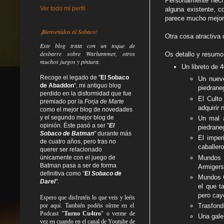
Personalmente hech
Ver todo mi perfil
alguna existente, c
parece mucho mejor 
¡Bienvenidos al Sobaco!
Otra cosa atractiva 
Este blog trata
con un toque de
desbarre
sobre Warhammer, otros
Os detallo y resumo
muchos juegos y pintura.
Un libreto de 
Recoge el legado de "
El Sobaco
Un nuevo
de Abaddon
", mi antiguo blog
piedrane
perdido en la disformidad
que fue
El Culto
premiado por la
Forja de Marte
adquirir
como el mejor blog de novedades
y el segundo mejor blog de
Un mal a
opinión. Éste pasó a ser "
El
piedraneg
Sobaco de Batman
" durante más
El imper
de cuatro años, pero tras no
caballer
querer ser relacionado
Mundos C
únicamente con el juego de
Batman pasa a ser de forma
Armigers
definitiva como
"
El Sobaco de
Mundos C
Darel
".
el que t
pero cay
Espero que disfrutéis lo que
veis
y
leéis
por aquí. También podéis oírme en el
Trasfond
Podcast "
Turno Cu4tro
" o verme de
Una gale
vez en cuando en el canal de Youtube de