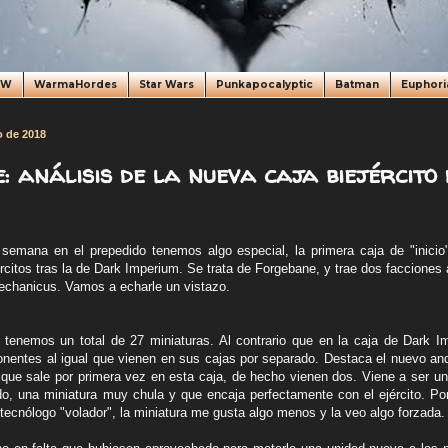
oW
WarmaHordes
Star Wars
Punkapocalyptic
Batman
Euphori
o de 2018
: análisis de la nueva caja biejército
emana en el prepedido tenemos algo especial, la primera caja de "inicio"
rcitos tras la de Dark Imperium. Se trata de Forgebane, y trae dos facciones
echanicus. Vamos a echarle un vistazo.
tenemos un total de 27 miniaturas. Al contrario que en la caja de Dark I
nentes al igual que vienen en sus cajas por separado. Destaca el nuevo an
que sale por primera vez en esta caja, de hecho vienen dos. Viene a ser un 
, una miniatura muy chula y que encaja perfectamente con el ejército. Por
tecnólogo "volador", la miniatura me gusta algo menos y la veo algo forzada.