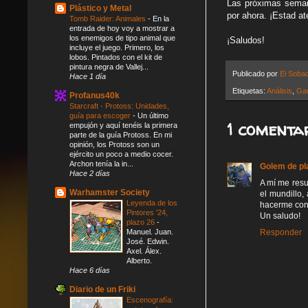
Las próximas semana
Plástico y Metal
por ahora. ¡Estad at
Tomb Raider: Animales
-
En la
entrada de hoy voy a mostrar a
los enemigos de tipo animal que
¡Saludos!
incluye el juego. Primero, los
lobos. Pintados con el kit de
pintura negra de Vallej...
Publicado por
El Soba
Hace 1 día
Etiquetas:
Análisis
,
Ga
Profanus40k
Starcraft - Protoss: Unidades,
guía para escoger
-
Un último
1 comentar
empujón y aquí tenéis la primera
parte de la guía Protoss. En mi
opinión, los Protoss son un
ejército un poco a medio cocer.
Archon tenía la in...
Golem de pl
Hace 2 días
A mí me resu
Warhamster Society
el mundillo,
Leyenda de los
hacerme con 
Pintores '24,
Un saludo!
plazo 26
-
Responder
Manuel. Juan.
José. Edwin.
Axel. Álex.
Alberto.
Hace 6 días
Diario de un Friki
Escenografía: