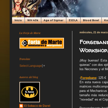
Inicio
WH 40k
Age of Sigmar
ESDLA
Blood Bowl
K
La Forja de Marte
miércoles, 21 de marz
Forgebane
Workshop.
Translate
¡Muy buenas! Esta s
quieras" con dos ejé
Select Language
▼
los Necrones y el M
Autores del blog
-
Forgebane
: 125 €
En esta nueva caja 
matrices multicompo
para el Mechanicus 
tamaño más reducido
"novedad" es el Crip
El Sobaco de Darel