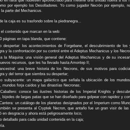
o en falta que hubiesen aprovechado para meterle una unidad nueva a los 
omo por ejemplo los Desolladores. Yo como jugador Necrón por ejemplo, no
la parte del Mechanicus.
de la caja es su trasfondo sobre la piedranegra...
 el contenido que marcan en la web:
40 páginas en tapa blanda, que contiene:
 despertar: los acontecimientos de Forgebane, el descubrimiento de los 
gra y la confrontación por su control entre el Adeptus Mechanicus y los Necro
 a la Máquina: una visión general del Adeptus Mechanicus y de su incesa
 nuevos recursos, que les ha llevado hasta Amontep II;
ncestral: una breve historia de los Necrons, de sus motivos para codicia
ra y del terror que siembra su despertar;
io subyacente: un mapa galáctico que señala la ubicación de los mundos
o, mundos forja caídos y las dinastías Necronas;
aballero: conoce las ilustres historias de los Imperial Knights y descub
, bípides de largas patas que se han diseñado para golpear con rapidez y co
antera: un catálogo de los planetas designados por el Imperium como Mun
ambién se presenta al Cryptek Necron, que antaño fue un gran visir de las
ó en desgracia y ahora está peligrosamente loco;
o detallado para cada unidad contenida en la caja;
ría.