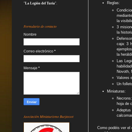
Reglas:
"
La Legión del Turia
".
Condicio
mediante
la visibil
Formulario de contacto
3 mision
la histor
Nombre
Defensor
caja: 3 
ejemplos
Correo electrónico
*
la herál
Las Legi
habilida
Mensaje
*
Novoth, 
Valores e
Un folle
Miniaturas:
Necrons:
hoja de 
Adeptus 
calcoman
Asociación Miniaturismo Burjassot
Como podéis ver el 