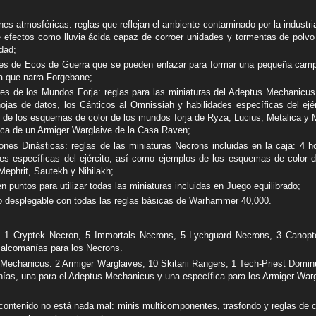
nes atmosféricas: reglas que reflejan el ambiente contaminado por la industri
 efectos como lluvia ácida capaz de corroer unidades y tormentas de polvo
idad;
es de Ecos de Guerra que se pueden enlazar para formar una pequeña cam
ia que narra Forgebane;
es de los Mundos Forja: reglas para las miniaturas del Adeptus Mechanicus 
hojas de datos, los Cánticos al Omnissiah y habilidades específicas del ejé
 de los esquemas de color de los mundos forja de Ryza, Lucius, Metalica y M
dica de un Armiger Warglaive de la Casa Raven;
ones Dinásticas: reglas de las miniaturas Necrons incluidas en la caja: 4 h
des específicas del ejército, así como ejemplos de los esquemas de color d
Mephrit, Sautekh y Nihilakh;
n puntos para utilizar todas las miniaturas incluidas en Juego equilibrado;
to desplegable con todas las reglas básicas de Warhammer 40,000.
 1 Cryptek Necron, 5 Immortals Necrons, 5 Lychguard Necrons, 3 Canopt
calcomanías para los Necrons.
Mechanicus: 2 Armiger Warglaives, 10 Skitarii Rangers, 1 Tech-Priest Domin
ías, una para el Adeptus Mechanicus y una específica para los Armiger Warg
contenido no está nada mal: minis multicomponentes, trasfondo y reglas d