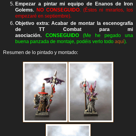
Empezar a pintar mi equipo de Enanos de Iron
Golems.
NO CONSEGUIDO
. (Éstos ni mirarlos, los
empezaré en septiembre).
Objetivo extra: Acabar de montar la escenografía
de TT Combat para mi
asociación.
CON
SEGUIDO
(Me he pegado una
buena panzada de montaje, podéis verlo todo
aquí
).
Resumen de lo pintado y montado: