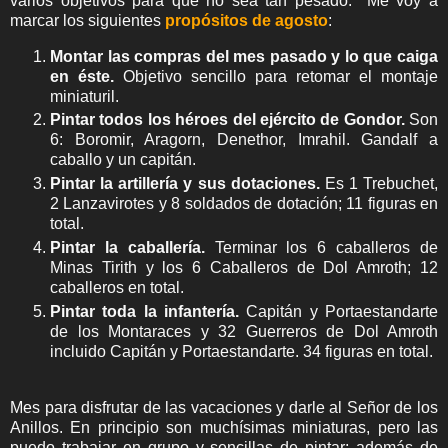
varios objetivos para que no sea tan pesado. Me voy a
marcar los siguientes
propósitos de agosto
:
Montar las compras del mes pasado y lo que caiga
en éste.
Objetivo sencillo para retomar el montaje
miniaturil.
Pintar todos los héroes del ejército de Gondor.
Son
6: Boromir, Aragorn, Denethor, Imrahil. Gandalf a
caballo y un capitán.
Pintar la artillería y sus dotaciones.
Es 1 Trebuchet,
2 Lanzavirotes y 8 soldados de dotación; 11 figuras en
total.
Pintar la caballería.
Terminar los 6 caballeros de
Minas Tirith y los 6 Caballeros de Dol Amroth; 12
caballeros en total.
Pintar toda la infantería.
Capitán y Portaestandarte
de los Montaraces y 32 Guerreros de Dol Amroth
incluido Capitán y Portaestandarte. 34 figuras en total.
Mes para disfrutar de las vacaciones y darle al Señor de los
Anillos. En principio son muchísimas miniaturas, pero las
puedo trabajar en grupo y sencillas de pintar; además de