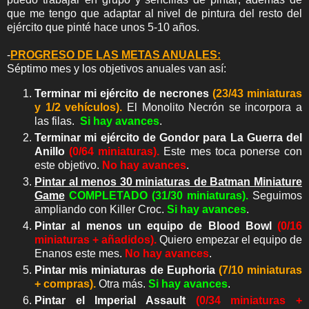
que me tengo que adaptar al nivel de pintura del resto del
ejército que pinté hace unos 5-10 años.
-
PROGRESO DE LAS METAS ANUALES:
Séptimo mes y los objetivos anuales van así:
Terminar mi ejército de necrones
(23/43 miniaturas
y 1/2 vehículos).
El Monolito Necrón se incorpora a
las filas.
Si hay avances
.
Terminar mi ejército de Gondor para La Guerra del
Anillo
(0/64 miniaturas).
Este mes toca ponerse con
este objetivo.
No hay avances
.
Pintar al menos 30 miniaturas de Batman Miniature
Game
COMPLETADO
(31/30 miniaturas).
Seguimos
ampliando con Killer Croc.
Si hay avances
.
Pintar al menos un equipo de Blood Bowl
(0/16
miniaturas + añadidos).
Quiero empezar el equipo de
Enanos este mes.
No hay avances
.
Pintar mis miniaturas de Euphoria
(7/10 miniaturas
+ compras).
Otra más.
Si hay avances
.
Pintar el Imperial Assault
(0/34 miniaturas +