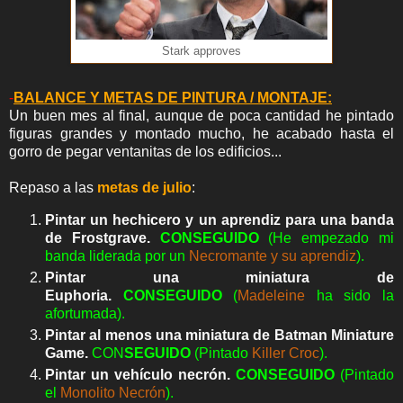
Stark approves
-
BALANCE Y METAS DE PINTURA / MONTAJE:
Un buen mes al final, aunque de poca cantidad he pintado
figuras grandes y montado mucho, he acabado hasta el
gorro de pegar ventanitas de los edificios...
Repaso a las
metas de julio
:
Pintar un hechicero y un aprendiz para una banda
de Frostgrave.
CON
SEGUIDO
(He empezado mi
banda liderada por un
Necromante y su aprendiz
).
Pintar una miniatura de
Euphoria.
CON
SEGUIDO
(
Madeleine
ha sido la
afortumada).
Pintar al menos una miniatura de Batman Miniature
Game.
CON
SEGUIDO
(Pintado
Killer Croc
).
Pintar un vehículo necrón.
CON
SEGUIDO
(Pintado
el
Monolito Necrón
).