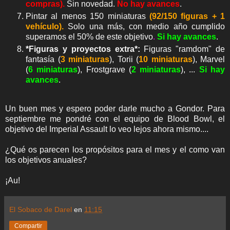
compras).
Sin novedad.
No hay avances
.
Pintar al menos 150 miniaturas
(92/150 figuras
+ 1
vehículo
).
Solo una más, con medio año cumplido
superamos el 50% de este objetivo
.
Si hay avances
.
*Figuras y proyectos extra*:
Figuras "ramdom" de
fantasía (
3 miniaturas
), Torii (
10 miniaturas
), Marvel
(
6
miniaturas
), Frostgrave (
2 miniaturas
), ...
Si hay
avances
.
Un buen mes y espero poder darle mucho a Gondor. Para
septiembre me pondré con el equipo de Blood Bowl, el
objetivo del Imperial Assault lo veo lejos ahora mismo....
¿Qué os parecen los propósitos para el mes y el como van
los objetivos anuales?
¡Au!
El Sobaco de Darel
en
11:15
Compartir