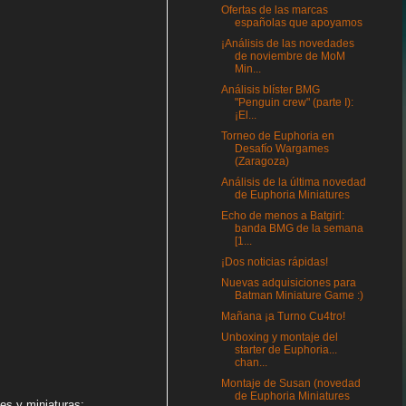
Ofertas de las marcas
españolas que apoyamos
¡Análisis de las novedades
de noviembre de MoM
Min...
Análisis blíster BMG
"Penguin crew" (parte I):
¡El...
Torneo de Euphoria en
Desafío Wargames
(Zaragoza)
Análisis de la última novedad
de Euphoria Miniatures
Echo de menos a Batgirl:
banda BMG de la semana
[1...
¡Dos noticias rápidas!
Nuevas adquisiciones para
Batman Miniature Game :)
Mañana ¡a Turno Cu4tro!
Unboxing y montaje del
starter de Euphoria...
chan...
Montaje de Susan (novedad
de Euphoria Miniatures
es y miniaturas: