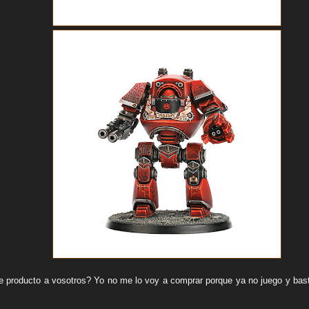
 producto a vosotros? Yo no me lo voy a comprar porque ya no juego y bas