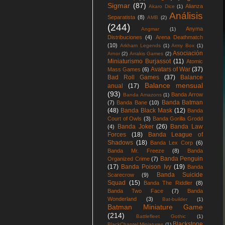
Sigmar
(87)
Alianza
Akaro Dice
(1)
Análisis
Separatista
(8)
AMB
(2)
(244)
Anyma
Angmar
(1)
Distribuciones
(4)
Arena Deathmatch
(10)
Arkham Legends
(1)
Army Box
(1)
Asociación
Arnor
(2)
Arrakis Games
(2)
Miniaturismo Burjassot
(11)
Atomic
Avatars of War
(37)
Mass Games
(6)
Bad Roll Games
(37)
Balance
Balance mensual
anual
(17)
(93)
Banda Arrow
Banda Amazons
(1)
Banda Batman
(7)
Banda Bane
(10)
(48)
Banda Black Mask
(12)
Banda
Court of Owls
(3)
Banda Gorilla Grodd
Banda Joker
(26)
Banda Law
(4)
Forces
(18)
Banda League of
Shadows
(18)
Banda Lex Corp
(6)
Banda Mr. Freeze
(8)
Banda
Banda Penguin
Organized Crime
(7)
(17)
Banda Poison Ivy
(19)
Banda
Banda Suicide
Scarecrow
(9)
Squad
(15)
Banda The Riddler
(8)
Banda Two Face
(7)
Banda
Wonderland
(3)
Bat-builder
(1)
Batman Miniature Game
(214)
Battlefleet Gothic
(1)
Blackstone
BlackChaptel Miniatures
(1)