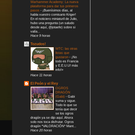
Warhammer Academy: La nueva
plataforma para dar tus primeros
pasos
-
¡Buenísimos días, al
habla vuestro comisario Kriger!
En el noticiero miniaturil de Julio,
hubo una pregunta (un saludo
desde aquí, @jotaefe) sobre si
valía...
Hace 9 horas
Tozudos!
WTC: las otras
listas que
gustaron
-
¡No
todo es Francia
y E.E.U.U! más
info!»
Hace 11 horas
El Peón y el Rey
OGROS
DRAGÓN
(Gabi)
-
Gabi
suma y sigue.
Todo lo que se
tenía que decir
se los ogros
dragón ya se dijo aquí. Ahora
solo nos toca disfrutar. Ogros
dragón *VALORACIÓN* Mant...
Hace 20 horas