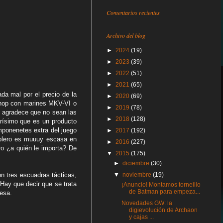
Comentarios recientes
Archivo del blog
►
2024
(19)
►
2023
(39)
►
2022
(51)
►
2021
(65)
da mal por el precio de la
►
2020
(69)
shop con marines MKV-VI o
►
2019
(78)
 agradece que no sean las
►
2018
(128)
arísimo que es un producto
ponenetes extra del juego
►
2017
(192)
tablero es muuuy escasa en
►
2016
(227)
ro ¿a quién le importa? De
▼
2015
(175)
►
diciembre
(30)
on tres escuadras tácticas,
▼
noviembre
(19)
Hay que decir que se trata
¡Anuncio! Montamos torneillo
de Batman para empeza...
esa.
Novedades GW: la
digievolución de Archaon
y cajas ...