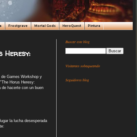
a
Frostgrave
Mortal Gods
HeroQuest
Pintura
Buscar este blog
s Heresy:
Visitantes sobaqueando
te de Games Workshop y
Seguidores blog
 "The Horus Heresy:
a de hacerte con un buen
 lugar la lucha desesperada
te: