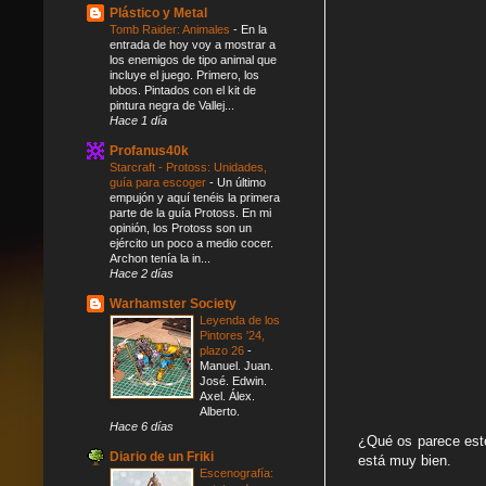
Plástico y Metal
Tomb Raider: Animales
-
En la
entrada de hoy voy a mostrar a
los enemigos de tipo animal que
incluye el juego. Primero, los
lobos. Pintados con el kit de
pintura negra de Vallej...
Hace 1 día
Profanus40k
Starcraft - Protoss: Unidades,
guía para escoger
-
Un último
empujón y aquí tenéis la primera
parte de la guía Protoss. En mi
opinión, los Protoss son un
ejército un poco a medio cocer.
Archon tenía la in...
Hace 2 días
Warhamster Society
Leyenda de los
Pintores '24,
plazo 26
-
Manuel. Juan.
José. Edwin.
Axel. Álex.
Alberto.
Hace 6 días
¿Qué os parece este
Diario de un Friki
está muy bien.
Escenografía: