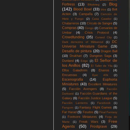
Blog
Fortress
(13)
Blitzkrieg
(2)
(142)
Blood Bowl
(33)
Bolt
blos
(1)
Action
(3)
Campaña
(7)
Canción de
Hielo y Fuego
(2)
Casa Cawdor
(1)
Chatarreros
(10)
Círculo de Sangre
(5)
Compras
(40)
Corsarios de
Congo
(2)
Umbar
(4)
Crisis Protocol
(4)
Crowdfunding
(35)
Cursed City
(2)
DC
Dark denezins of Mirkwood
(1)
Universe Miniature Game
(19)
Desafío de pintura
(20)
Dragon Ball
(10)
Drukhari
(7)
Dungeon Saga
(3)
El Señor de
Dunland
(4)
Edge
(2)
los Anillos
(82)
El Taller de Yila
(1)
Elfos Galadhrim
(8)
Enanos
(4)
Encuestas
(4)
Epic 40k
(2)
Escenografía
(14)
Euphoria
Miniatures
(43)
Excellent Miniatures
(5)
Facción Avengers
(8)
Facción
Facción Guardians of the
Darkseid
(1)
Galaxy
(6)
Facción Justice League
(5)
Facción Lanterns
(1)
Facebook
(1)
Fantasy Flight Games
(8)
Fangorn
(1)
Far Harad
(5)
Feudos
(5)
Final Fantasy
Footsore Miniatures
(4)
(1)
Forja de
Free
Freak Wars
(3)
Marte
(1)
Agents
(50)
Frostgrave
(29)