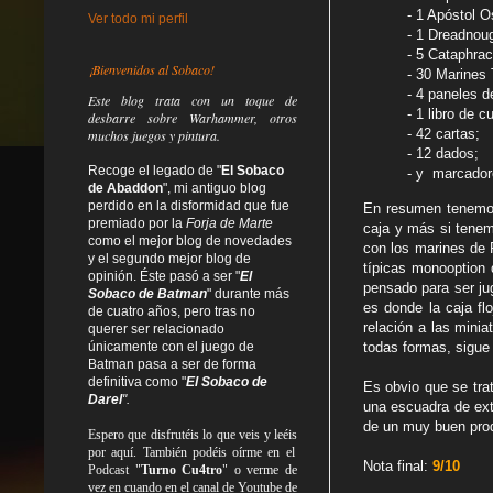
- 1 Apóstol O
Ver todo mi perfil
- 1 Dreadnou
- 5 Cataphrac
¡Bienvenidos al Sobaco!
- 30 Marines
- 4 paneles d
Este blog trata
con un toque de
- 1 libro de 
desbarre
sobre Warhammer, otros
- 42 cartas;
muchos juegos y pintura.
- 12 dados;
Recoge el legado de "
El Sobaco
- y marcadore
de Abaddon
", mi antiguo blog
perdido en la disformidad
que fue
En resumen tenemos 
premiado por la
Forja de Marte
caja y más si tene
como el mejor blog de novedades
con los marines de 
y el segundo mejor blog de
típicas monooption 
opinión. Éste pasó a ser "
El
pensado para ser j
Sobaco de Batman
" durante más
es donde la caja fl
de cuatro años, pero tras no
relación a las mini
querer ser relacionado
todas formas, sigue
únicamente con el juego de
Batman pasa a ser de forma
definitiva como
"
El Sobaco de
Es obvio que se trat
Darel
".
una escuadra de ext
de un muy buen prod
Espero que disfrutéis lo que
veis
y
leéis
por aquí. También podéis oírme en el
Nota final:
9/10
Podcast "
Turno Cu4tro
" o verme de
vez en cuando en el canal de Youtube de