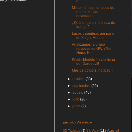
e...
Mi opinión con un poco de
retraso de las
novedades...
¿Qué tengo en mi mesa de
trabajo?
Luces y sombras por parte
de Knight Models
Análizamos la última
novedad de GW: ¡The
Horus Her...
Knight Models filtra la ficha
de ¡Daredevil!
Mes de octubre, not bad :)
►
octubre
(33)
►
septiembre
(20)
►
agosto
(45)
►
julio
(26)
►
junio
(2)
Etiquetas del sobaco
Age of
9th Age
(11)
3D Tabletop
(3)