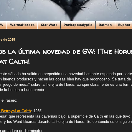
oW
WarmaHordes
Star Wars
Punkapocalyptic
Batman
Euphori
re de 2015
s la última novedad de GW: ¡The Horu
at Calth!
este sábado ha salido en prepedido una novedad bastante esperada por par
 buenos productos y hacen las cosas bien hay que reconocerlo. Se trata de
un "juego de mesa" sobre la Herejía de Horus, aunque claramente es una form
 la herejía a buen precio.
el rasero:
Betrayal at Calth
: 125€
esa" q
ue representa las cavernas bajo la superficie de Calth en las que tuvo
nes y los Word Bearers durante la Herejía de Horus. Su contenido es
el siguien
n armadura de Terminator;