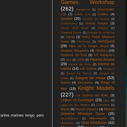
Games Workshop
(262)
Genestealer
Gamezone
(1)
Cult
(7)
Goblins
(4)
Goblin Cult
(1)
Gondor
(20)
Gondor en Guerra
(2)
Grecia Antigua
(3)
Gorkamorka
(1)
Green Stuff World
(1)
Griegos
(1)
Grimdark Future
(1)
Guargia de la Noche
Harad
(3)
Harry Potter Miniature
(2)
HeroQuest
Game
(6)
Heroforge
(1)
(29)
Hijos de la Sangre Negra
(8)
Hispania Wargames
(4)
Histórico
(10)
Hombres del Este
(6)
HT Publishers
Imperial Assault
(7)
Idos
(1)
IIWW
(2)
(29)
Informe de
Imperio del Polvo
(2)
batalla
(14)
Iron Golems
(4)
Isengard
(1)
Juego de Tronos
(2)
Juegos de
Juegos de mesa
(53)
cartas
(1)
Kings of
Kensei
(4)
Kickstarter
(4)
Knight Models
War
(19)
(227)
La Guerra del Anillo
(9)
Legion of Everblight
(33)
Liga
(2)
Ligas de los Votann
(1)
Lothlorien
(1)
Marvel
Mantic
(6)
Marvel Universe
(4)
Universe Miniature Game
(35)
tantes marines tengo, pero
Mercenarios
(3)
MeepleQuest
(1)
MoM Miniaturas
(42)
Modelismo
(1)