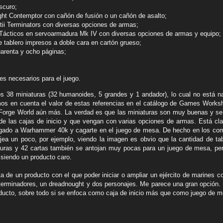
scuro;
ght Contemptor con cañón de fusión o un cañón de asalto;
tii Terminators con diversas opciones de armas;
 Tácticos en servoarmadura Mk IV con diversas opciones de armas y equipo;
e tablero impresos a doble cara en cartón grueso;
cuarenta y ocho páginas;
s necesarios para el juego.
38 miniaturas (32 humanoides, 5 grandes y 1 andador), lo cual no está na
mos en cuenta el valor de estas referencias en el catálogo de Games Work
Forge World aún más. La verdad es que las miniaturas son muy buenas y se
de las cajas de inicio y que vengan con varias opciones de armas. Está cl
ugado a Warhammer 40k y cagarte en el juego de mesa. De hecho en los com
ojea un poco, por ejemplo, viendo la imagen es obvio que la cantidad de 
aturas y 42 cartas también se antojan muy pocas para un juego de mesa, pe
 siendo un producto caro.
a de un producto con el que poder iniciar o ampliar un ejército de marines c
erminadores, un dreadnought y dos personajes. Me parece una gran opción. 
ucto, sobre todo si se enfoca como caja de inicio más que como juego de m