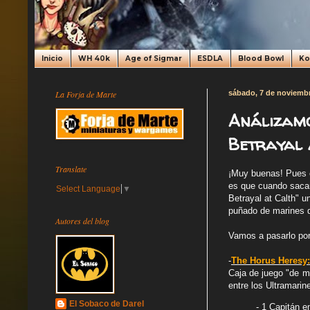
Inicio
WH 40k
Age of Sigmar
ESDLA
Blood Bowl
K
La Forja de Marte
sábado, 7 de noviemb
Análizamo
Betrayal 
Translate
¡Muy buenas! Pues 
es que cuando sacan
Select Language
▼
Betrayal at Calth" 
puñado de marines de
Autores del blog
Vamos a pasarlo por 
-
The Horus Heresy: 
Caja de juego "de m
entre los Ultramari
El Sobaco de Darel
- 1 Capitán e