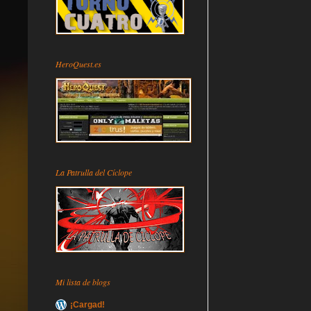
HeroQuest.es
La Patrulla del Cíclope
Mi lista de blogs
¡Cargad!