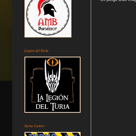
Legion del Turia
Turno Cu4tro