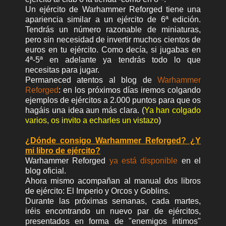
Un ejército de Warhammer Reforged tiene una
apariencia similar a un ejército de 6ª edición.
Tendrás un número razonable de miniaturas,
pero sin necesidad de invertir muchos cientos de
euros en tu ejército. Como decía, si jugabas en
4ª-5ª en adelante ya tendrás todo lo que
necesitas para jugar.
Permaneced atentos al blog de
Warhammer
Reforged
: en los próximos días iremos colgando
ejemplos de ejércitos a 2.000 puntos para que os
hagáis una idea aun más clara. (
Ya han colgado
varios, os invito a echarles un vistazo
)
¿Dónde consigo Warhammer Reforged? ¿Y
mi libro de ejército?
Warhammer Reforged
ya está disponible
en el
blog oficial.
Ahora mismo acompañan al manual dos libros
de ejército: El Imperio y Orcos y Goblins.
Durante las próximas semanas, cada martes,
iréis encontrando un nuevo par de ejércitos,
presentados en forma de "enemigos íntimos"