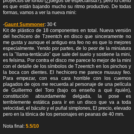
proyectos de fondo (¿juegos de especialista?), pero lo cierto
es que están bajando mucho su ritmo productivo. De todas
formas, vamos a ver la nueva mini:
-
Gaunt Summoner
: 30 €
Kit de plástico de 18 componentes en total. Nueva versión
del hechicero de Tzeentch en disco que sinceramente no
me gusta y aunque el antiguo era feo no es que lo mejores
especialmente. Yendo por partes, de lo peor de la miniatura
es la "llama-tentáculo" que sale del suelo y sostiene la mini,
es feísima. Por contra el disco me parece lo mejor de la mini
con el detalle de los símbolos de Tzeentch en los pinchos y
la boca con dientes. El hechicero me parece muuuuy feo.
Para empezar, con esa cara horrible con los cuernos
plagados de ojos me recuerda al personaje de una película
de Guillermo del Toro (bajo os enseño a qué /quién),
constitución absurdamente delgada, la pose es
terriblemente estática para ir en un disco que va a toda
velocidad, el báculo y el puñal simplones, El precio, elevado
pero en la tónica de los personajes en peanas de 40 mm.
Nota final:
5.5/10