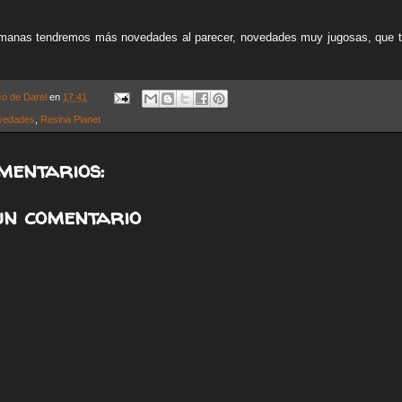
manas tendremos más novedades al parecer, novedades muy jugosas, que
co de Darel
en
17:41
vedades
,
Resina Planet
mentarios:
un comentario