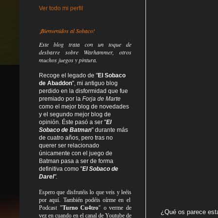
Ver todo mi perfil
¡Bienvenidos al Sobaco!
Este blog trata
con un toque de
desbarre
sobre Warhammer, otros
muchos juegos y pintura.
Recoge el legado de "
El Sobaco
de Abaddon
", mi antiguo blog
perdido en la disformidad
que fue
premiado por la
Forja de Marte
como el mejor blog de novedades
y el segundo mejor blog de
opinión. Éste pasó a ser "
El
Sobaco de Batman
" durante más
de cuatro años, pero tras no
querer ser relacionado
únicamente con el juego de
Batman pasa a ser de forma
definitiva como
"
El Sobaco de
Darel
".
Espero que disfrutéis lo que
veis
y
leéis
por aquí. También podéis oírme en el
Podcast "
Turno Cu4tro
" o verme de
¿Qué os parece est
vez en cuando en el canal de Youtube de