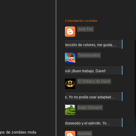
Comentarios recientes
Jose Fco
Muy buena elección de colores, me gusta.…
Trotamundos
¡Arnor no caerá! ¡Buen trabajo, Darel!
El Sobaco de Darel
Jajaja gracias. Yo no podía usar adaptad…
Bago Ganapie
Increíble el rebaseado y el ejército. Yo…
egos de zombies mola
darkstar