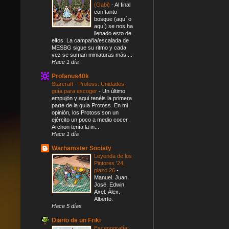
(Gabi)
-
Al final
con tanto
bosque (aquí o
aquí) se nos ha
llenado esto de
elfos. La campaña/escalada de
MESBG sigue su ritmo y cada
vez se suman miniaturas más ...
Hace 1 día
Profanus40k
Starcraft - Protoss: Unidades,
guía para escoger
-
Un último
empujón y aquí tenéis la primera
parte de la guía Protoss. En mi
opinión, los Protoss son un
ejército un poco a medio cocer.
Archon tenía la in...
Hace 1 día
Warhamster Society
Leyenda de los
Pintores '24,
plazo 26
-
Manuel. Juan.
José. Edwin.
Axel. Álex.
Alberto.
Hace 5 días
Diario de un Friki
Escenografía: