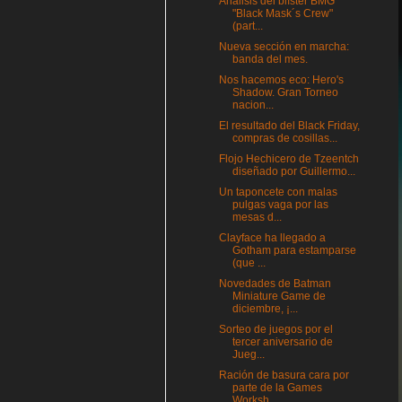
Análisis del blíster BMG
"Black Mask´s Crew"
(part...
Nueva sección en marcha:
banda del mes.
Nos hacemos eco: Hero's
Shadow. Gran Torneo
nacion...
El resultado del Black Friday,
compras de cosillas...
Flojo Hechicero de Tzeentch
diseñado por Guillermo...
Un taponcete con malas
pulgas vaga por las
mesas d...
Clayface ha llegado a
Gotham para estamparse
(que ...
Novedades de Batman
Miniature Game de
diciembre, ¡...
Sorteo de juegos por el
tercer aniversario de
Jueg...
Ración de basura cara por
parte de la Games
Worksh...