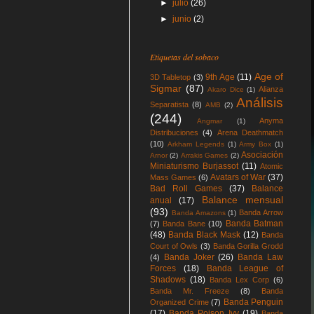
►
julio
(26)
►
junio
(2)
Etiquetas del sobaco
Age of
9th Age
(11)
3D Tabletop
(3)
Sigmar
(87)
Alianza
Akaro Dice
(1)
Análisis
Separatista
(8)
AMB
(2)
(244)
Anyma
Angmar
(1)
Distribuciones
(4)
Arena Deathmatch
(10)
Arkham Legends
(1)
Army Box
(1)
Asociación
Arnor
(2)
Arrakis Games
(2)
Miniaturismo Burjassot
(11)
Atomic
Avatars of War
(37)
Mass Games
(6)
Bad Roll Games
(37)
Balance
Balance mensual
anual
(17)
(93)
Banda Arrow
Banda Amazons
(1)
Banda Batman
(7)
Banda Bane
(10)
(48)
Banda Black Mask
(12)
Banda
Court of Owls
(3)
Banda Gorilla Grodd
Banda Joker
(26)
Banda Law
(4)
Forces
(18)
Banda League of
Shadows
(18)
Banda Lex Corp
(6)
Banda Mr. Freeze
(8)
Banda
Banda Penguin
Organized Crime
(7)
(17)
Banda Poison Ivy
(19)
Banda