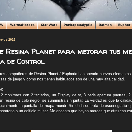
oW
WarmaHordes
Star Wars
Punkapocalyptic
Batman
Euphori
re de 2015
e Resina Planet para mejorar tus me
la de Control.
ros compañeros de Resina Planet / Euphoria han sacado nuevos elementos 
sas de juego y como nos tienen habituados son de una muy alta calidad.
0€
2 monitores con 2 teclados, un Display de tv, 3 pads apertura puertas, 2
en resina de colo negro, se suministra sin pintar. La verdad es que la calid
ecialmente la pantalla del mapa mundi. Sin duda se trata de escenografía q
boratorio o un edificio militar. Me encanta que hayan marcas que ofrezcan est