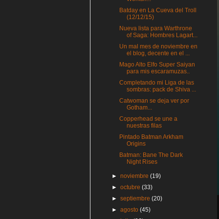
Batday en La Cueva del Troll
(12/12/15)
Nueva lista para Warthrone
of Saga: Hombres Lagart...
Un mal mes de noviembre en
el blog, decente en el ...
Mago Alto Elfo Super Saiyan
para mis escaramuzas..
Completando mi Liga de las
sombras: pack de Shiva ...
Catwoman se deja ver por
Gotham...
Copperhead se une a
nuestras filas
Pintado Batman Arkham
Origins
Batman: Bane The Dark
Night Rises
►
noviembre
(19)
►
octubre
(33)
►
septiembre
(20)
►
agosto
(45)