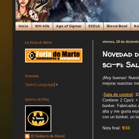
Inicio
WH 40k
Age of Sigmar
ESDLA
Blood Bowl
K
La Forja de Marte
viernes, 18 de diciemb
Novedad d
sci-fi: Sa
Translate
¡Muy buenas! Nuest
mejorar nuestras me
Select Language
▼
-
Sala de control
: 1
Autores del blog
Contiene 2 Cpu's + 
bunker. Fabricados 
alta y me gusta esp
con un búnker, un la
Nota final:
9/10
El Sobaco de Darel