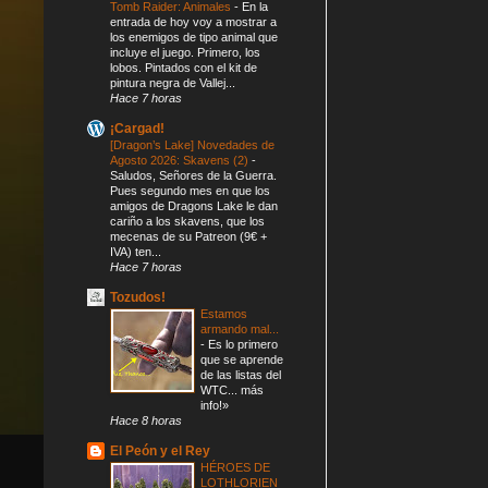
Tomb Raider: Animales
-
En la
entrada de hoy voy a mostrar a
los enemigos de tipo animal que
incluye el juego. Primero, los
lobos. Pintados con el kit de
pintura negra de Vallej...
Hace 7 horas
¡Cargad!
[Dragon’s Lake] Novedades de
Agosto 2026: Skavens (2)
-
Saludos, Señores de la Guerra.
Pues segundo mes en que los
amigos de Dragons Lake le dan
cariño a los skavens, que los
mecenas de su Patreon (9€ +
IVA) ten...
Hace 7 horas
Tozudos!
Estamos
armando mal...
-
Es lo primero
que se aprende
de las listas del
WTC... más
info!»
Hace 8 horas
El Peón y el Rey
HÉROES DE
LOTHLORIEN