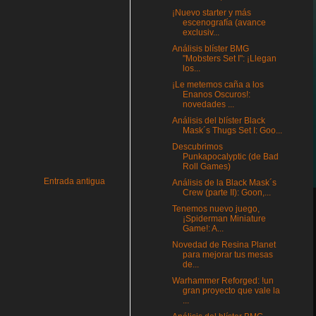
¡Nuevo starter y más
escenografía (avance
exclusiv...
Análisis blíster BMG
"Mobsters Set I": ¡Llegan
los...
¡Le metemos caña a los
Enanos Oscuros!:
novedades ...
Análisis del blíster Black
Mask´s Thugs Set I: Goo...
Descubrimos
Punkapocalyptic (de Bad
Roll Games)
Entrada antigua
Análisis de la Black Mask´s
Crew (parte II): Goon,...
Tenemos nuevo juego,
¡Spiderman Miniature
Game!: A...
Novedad de Resina Planet
para mejorar tus mesas
de...
Warhammer Reforged: !un
gran proyecto que vale la
...