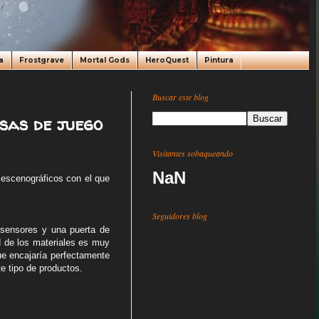
a
Frostgrave
Mortal Gods
HeroQuest
Pintura
Buscar este blog
sas de juego
Visitantes sobaqueando
NaN
escenográficos con el que
Seguidores blog
 sensores y una puerta de
ad de los materiales es muy
ue encajaría perfectamente
e tipo de productos.