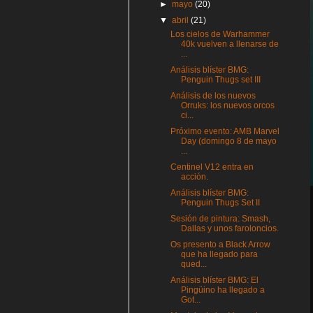
►
mayo
(20)
▼
abril
(21)
Los cielos de Warhammer
40k vuelven a llenarse de
...
Análisis blíster BMG:
Penguin Thugs set III
Análisis de los nuevos
Orruks: los nuevos orcos
ci...
Próximo evento: AMB Marvel
Day (domingo 8 de mayo
...
Centinel V12 entra en
acción.
Análisis blíster BMG:
Penguin Thugs Set II
Sesión de pintura: Smash,
Dallas y unos faroloncios.
Os presento a Black Arrow
que ha llegado para
qued...
Análisis blíster BMG: El
Pingüino ha llegado a
Got...