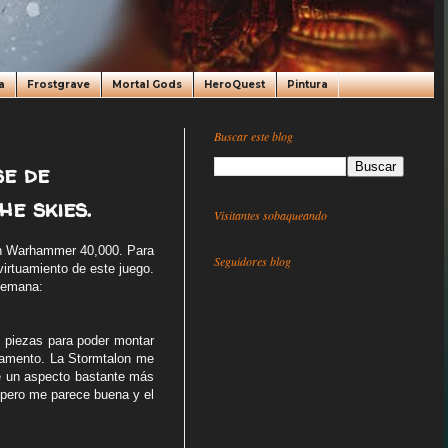
a
Frostgrave
Mortal Gods
HeroQuest
Pintura
Buscar este blog
e de
e skies.
Visitantes sobaqueando
en Warhammer 40,000. Para
Seguidores blog
virtuamiento de este juego.
 semana:
s piezas para poder montar
mamento. La Stormtalon me
e un aspecto bastante más
 pero me parece buena y el