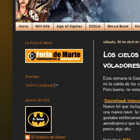
Inicio
WH 40k
Age of Sigmar
ESDLA
Blood Bowl
K
La Forja de Marte
sábado, 30 de abril de
Los cielo
voladores:
Translate
Esta semana la Gam
mi la salida de los 
Select Language
▼
Pero bueno, no esta
Autores del blog
-
Stormhawk Interce
Nuevo kit que inclu
una nueva nave: la 
gustaba estéticame
aerodinámico que la
precio algo alto.
El Sobaco de Darel