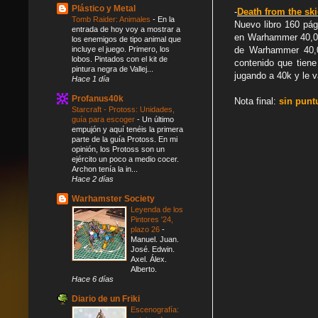
Plástico y Metal
-
Death from the sk
Tomb Raider: Animales
-
En la
Nuevo libro 160 pá
entrada de hoy voy a mostrar a
en Warhammer 40,000
los enemigos de tipo animal que
incluye el juego. Primero, los
de Warhammer 40,0
lobos. Pintados con el kit de
contenido que tiene
pintura negra de Vallej...
jugando a 40k y le v
Hace 1 día
Profanus40k
Nota final:
sin punt
Starcraft - Protoss: Unidades,
guía para escoger
-
Un último
empujón y aquí tenéis la primera
parte de la guía Protoss. En mi
opinión, los Protoss son un
ejército un poco a medio cocer.
Archon tenía la in...
Hace 2 días
Warhamster Society
Leyenda de los
Pintores '24,
plazo 26
-
Manuel. Juan.
José. Edwin.
Axel. Álex.
Alberto.
Hace 6 días
Diario de un Friki
Escenografía: