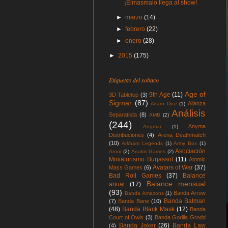
¡Elmasmalo llega al show!
►
marzo
(14)
►
febrero
(22)
►
enero
(28)
►
2015
(175)
Etiquetas del sobaco
Age of
9th Age
(11)
3D Tabletop
(3)
Sigmar
(87)
Alianza
Akaro Dice
(1)
Análisis
Separatista
(8)
AMB
(2)
(244)
Anyma
Angmar
(1)
Distribuciones
(4)
Arena Deathmatch
(10)
Arkham Legends
(1)
Army Box
(1)
Asociación
Arnor
(2)
Arrakis Games
(2)
Miniaturismo Burjassot
(11)
Atomic
Avatars of War
(37)
Mass Games
(6)
Bad Roll Games
(37)
Balance
Balance mensual
anual
(17)
(93)
Banda Arrow
Banda Amazons
(1)
Banda Batman
(7)
Banda Bane
(10)
(48)
Banda Black Mask
(12)
Banda
Court of Owls
(3)
Banda Gorilla Grodd
Banda Joker
(26)
Banda Law
(4)