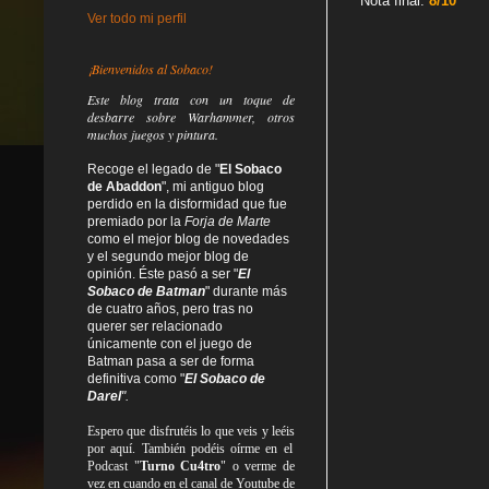
Nota final:
8/10
Ver todo mi perfil
¡Bienvenidos al Sobaco!
Este blog trata
con un toque de
desbarre
sobre Warhammer, otros
muchos juegos y pintura.
Recoge el legado de "
El Sobaco
de Abaddon
", mi antiguo blog
perdido en la disformidad
que fue
premiado por la
Forja de Marte
como el mejor blog de novedades
y el segundo mejor blog de
opinión. Éste pasó a ser "
El
Sobaco de Batman
" durante más
de cuatro años, pero tras no
querer ser relacionado
únicamente con el juego de
Batman pasa a ser de forma
definitiva como
"
El Sobaco de
Darel
".
Espero que disfrutéis lo que
veis
y
leéis
por aquí. También podéis oírme en el
Podcast "
Turno Cu4tro
" o verme de
vez en cuando en el canal de Youtube de