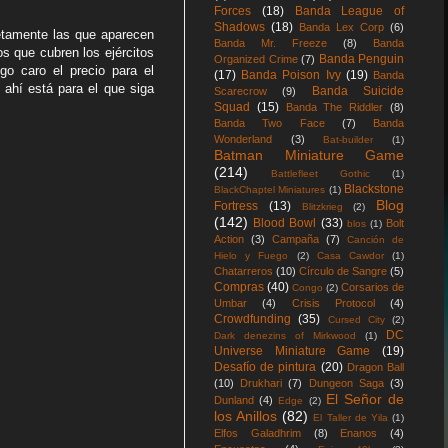
Forces
(18)
Banda League of
Shadows
(18)
Banda Lex Corp
(6)
etamente las que aparecen
Banda Mr. Freeze
(8)
Banda
s que cubren los ejércitos
Banda Penguin
Organized Crime
(7)
o caro el precio para el
(17)
Banda Poison Ivy
(19)
Banda
 ahí está para el que siga
Banda Suicide
Scarecrow
(9)
Squad
(15)
Banda The Riddler
(8)
Banda Two Face
(7)
Banda
Wonderland
(3)
Bat-builder
(1)
Batman Miniature Game
(214)
Battlefleet Gothic
(1)
Blackstone
BlackChaptel Miniatures
(1)
Blog
Fortress
(13)
Blitzkrieg
(2)
(142)
Blood Bowl
(33)
Bolt
blos
(1)
Action
(3)
Campaña
(7)
Canción de
Hielo y Fuego
(2)
Casa Cawdor
(1)
Chatarreros
(10)
Círculo de Sangre
(5)
Compras
(40)
Corsarios de
Congo
(2)
Umbar
(4)
Crisis Protocol
(4)
Crowdfunding
(35)
Cursed City
(2)
DC
Dark denezins of Mirkwood
(1)
Universe Miniature Game
(19)
Desafío de pintura
(20)
Dragon Ball
(10)
Drukhari
(7)
Dungeon Saga
(3)
El Señor de
Dunland
(4)
Edge
(2)
los Anillos
(82)
El Taller de Yila
(1)
Elfos Galadhrim
(8)
Enanos
(4)