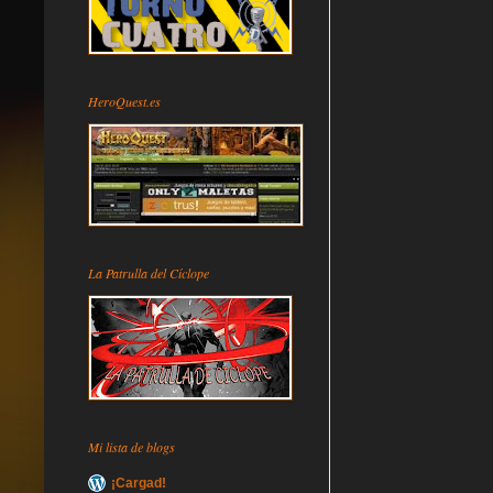
HeroQuest.es
La Patrulla del Cíclope
Mi lista de blogs
¡Cargad!