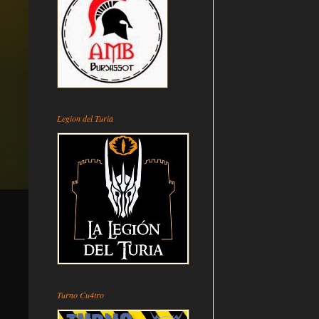
Legion del Turia
Turno Cu4tro