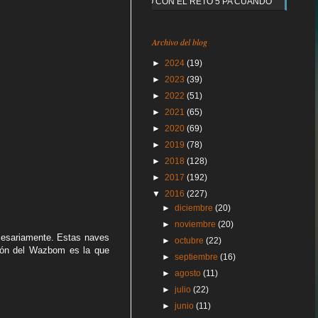
Y QUE PASO CON EL RETO 5 PA CUANDO
Archivo del blog
►
2024
(19)
►
2023
(39)
►
2022
(51)
►
2021
(65)
►
2020
(69)
►
2019
(78)
►
2018
(128)
►
2017
(192)
▼
2016
(227)
►
diciembre
(20)
►
noviembre
(20)
cesariamente. Estas naves
►
octubre
(22)
ión del Wazbom es la que
►
septiembre
(16)
►
agosto
(11)
►
julio
(22)
►
junio
(11)