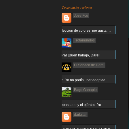
Comentarios recientes
Jose Fco
Muy buena elección de colores, me gusta.…
Trotamundos
¡Arnor no caerá! ¡Buen trabajo, Darel!
El Sobaco de Darel
Jajaja gracias. Yo no podía usar adaptad…
Bago Ganapie
Increíble el rebaseado y el ejército. Yo…
darkstar