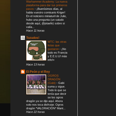
Warhammer Academy: La nueva
plataforma para dar tus primeros
pasos
-
¡Buenísimos días, al
habla vuestro comisario Kriger!
En el noticiero miniaturil de Julio,
hubo una pregunta (un saludo
desde aquí, @jotaefe) sobre si
valía...
Hace 11 horas
Tozudos!
WTC: las otras
listas que
gustaron
-
¡No
todo es Francia
y E.E.U.U! más
info!»
Hace 13 horas
El Peón y el Rey
OGROS
DRAGÓN
(Gabi)
-
Gabi
suma y sigue.
Todo lo que se
tenía que decir
se los ogros
dragón ya se dijo aquí. Ahora
solo nos toca disfrutar. Ogros
dragón *VALORACIÓN* Mant...
Hace 22 horas