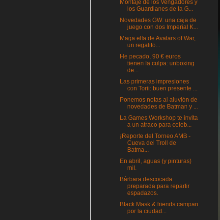
Montaje de los Vengadores y
los Guardianes de la G...
Novedades GW: una caja de
juego con dos Imperial K...
Maga elfa de Avatars of War,
un regalito...
He pecado, 90 € euros
tienen la culpa: unboxing
de...
Las primeras impresiones
con Torii: buen presente ...
Ponemos notas al aluvión de
novedades de Batman y ...
La Games Workshop te invita
a un atraco para celeb...
¡Reporte del Torneo AMB -
Cueva del Troll de
Batma...
En abril, aguas (y pinturas)
mil.
Bárbara descocada
preparada para repartir
espadazos.
Black Mask & friends campan
por la ciudad...