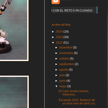
Y QUE PASO CON EL RETO 5 PA CUANDO
Archivo del blog
►
2024
(19)
►
2023
(39)
▼
2022
(51)
►
diciembre
(5)
►
noviembre
(6)
►
octubre
(5)
►
septiembre
(2)
►
agosto
(5)
►
julio
(3)
►
junio
(4)
▼
mayo
(3)
El Caos recibe nuevos
refuerzos...
Escalada 2022: Balance de
un duro mes de abril y m...