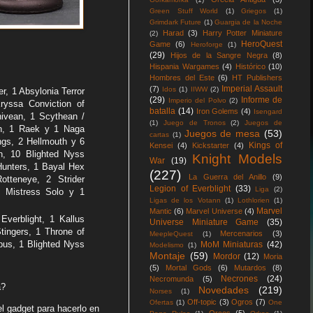
Green Stuff World
(1)
Griegos
(1)
Grimdark Future
(1)
Guargia de la Noche
Harad
(3)
Harry Potter Miniature
(2)
HeroQuest
Game
(6)
Heroforge
(1)
(29)
Hijos de la Sangre Negra
(8)
Hispania Wargames
(4)
Histórico
(10)
Hombres del Este
(6)
HT Publishers
Imperial Assault
(7)
Idos
(1)
IIWW
(2)
, 1 Absylonia Terror
(29)
Informe de
Imperio del Polvo
(2)
Kryssa Conviction of
batalla
(14)
Iron Golems
(4)
Isengard
nivean, 1 Scythean /
(1)
Juego de Tronos
(2)
Juegos de
ph, 1 Raek y 1 Naga
Juegos de mesa
(53)
cartas
(1)
ngs, 2 Hellmouth y 6
Kings of
Kensei
(4)
Kickstarter
(4)
an, 10 Blighted Nyss
Knight Models
War
(19)
Hunters, 1 Bayal Hex
(227)
La Guerra del Anillo
(9)
tteneye, 2 Strider
Legion of Everblight
(33)
Liga
(2)
t Mistress Solo y 1
Ligas de los Votann
(1)
Lothlorien
(1)
Marvel
Mantic
(6)
Marvel Universe
(4)
verblight, 1 Kallus
Universe Miniature Game
(35)
tingers, 1 Throne of
Mercenarios
(3)
MeepleQuest
(1)
bus, 1 Blighted Nyss
MoM Miniaturas
(42)
Modelismo
(1)
Montaje
(59)
Mordor
(12)
Moria
(5)
Mortal Gods
(6)
Mutardos
(8)
Necrones
(24)
Necromunda
(5)
a?
Novedades
(219)
Norses
(1)
Off-topic
(3)
Ogros
(7)
Ofertas
(1)
One
el gadget para hacerlo en