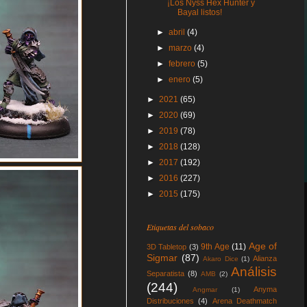
¡Los Nyss Hex Hunter y
Bayal listos!
►
abril
(4)
►
marzo
(4)
►
febrero
(5)
►
enero
(5)
►
2021
(65)
►
2020
(69)
►
2019
(78)
►
2018
(128)
►
2017
(192)
►
2016
(227)
►
2015
(175)
Etiquetas del sobaco
Age of
9th Age
(11)
3D Tabletop
(3)
Sigmar
(87)
Alianza
Akaro Dice
(1)
Análisis
Separatista
(8)
AMB
(2)
(244)
Anyma
Angmar
(1)
Distribuciones
(4)
Arena Deathmatch