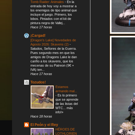
Tomb Raider: Animales
-
En la
entrada de hoy voy a mostrar a
los enemigos de tipo animal que
incluye el juego. Primero, los
lobos. Pintados con el kit de
pintura negra de Vallej...
Hace 17 horas
¡Cargad!
[Dragon’s Lake] Novedades de
Agosto 2026: Skavens (2)
-
Saludos, Señores de la Guerra.
Pues segundo mes en que los
amigos de Dragons Lake le dan
cariño a los skavens, que los
mecenas de su Patreon (9€ +
IVA) ten...
Hace 17 horas
Tozudos!
Estamos
armando mal...
-
Es lo primero
que se aprende
de las listas del
WTC... más
info!»
Hace 18 horas
El Peón y el Rey
HÉROES DE
LOTHLORIEN