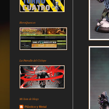
HeroQuest.es
La Patrulla del Cíclope
Mi lista de blogs
Plástico y Metal