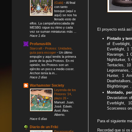
(Gabi)
-
Al final
con tanto
bosque (aquí o
aquí) se nos ha
llenado esto de
elfos. La campaña/escalada de
MESBG sigue su ritmo y cada
El proyecto está así
vez se suman miniaturas más ...
Hace 1 día
Pintado y te
of Everblight
Profanus40k
Starcraft - Protoss: Unidades,
Everblight, 1
guía para escoger
-
Un último
Ravaroge, 1 G
empujón y aquí tenéis la primera
Nightlurker, 
parte de la guía Protoss. En mi
Tentacles, 10
opinión, los Protoss son un
ejército un poco a medio cocer.
Legionnaries,
Archon tenía la in...
Hunter, 1 Am
Hace 2 días
Deathstalker
Warhamster Society
Blightbringer. 
Leyenda de los
Montado, per
Pintores '24,
Devastation o
plazo 26
-
Manuel. Juan.
Everblight, 1
José. Edwin.
Scorceress on 
Axel. Álex.
Alberto.
Hace 6 días
Para el siguiente m
Diario de un Friki
Recordad que si os g
Escenografía: