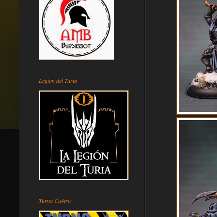
Legion del Turia
Turno Cu4tro