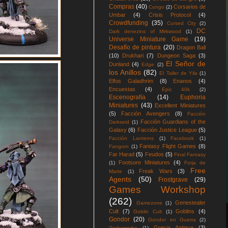
Compras
(40)
Corsarios de
Congo
(2)
Umbar
(4)
Crisis Protocol
(4)
Crowdfunding
(35)
Cursed City
(2)
DC
Dark denezins of Mirkwood
(1)
Universe Miniature Game
(19)
Desafío de pintura
(20)
Dragon Ball
(10)
Drukhari
(7)
Dungeon Saga
(3)
El Señor de
Dunland
(4)
Edge
(2)
los Anillos
(82)
El Taller de Yila
(1)
Elfos Galadhrim
(8)
Enanos
(4)
Encuestas
(4)
Epic 40k
(2)
Escenografía
(14)
Euphoria
Miniatures
(43)
Excellent Miniatures
(5)
Facción Avengers
(8)
Facción
Facción Guardians of the
Darkseid
(1)
Galaxy
(6)
Facción Justice League
(5)
Facción Lanterns
(1)
Facebook
(1)
Fantasy Flight Games
(8)
Fangorn
(1)
Far Harad
(5)
Feudos
(5)
Final Fantasy
Footsore Miniatures
(4)
(1)
Forja de
Free
Freak Wars
(3)
Marte
(1)
Agents
(50)
Frostgrave
(29)
Games Workshop
(262)
Genestealer
Gamezone
(1)
Cult
(7)
Goblins
(4)
Goblin Cult
(1)
Gondor
(20)
Gondor en Guerra
(2)
Grecia Antigua
(3)
Gorkamorka
(1)