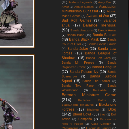
(10)
Arkham Legends
(1)
Army Box
(1)
Asociación
Arnor
(2)
Arrakis Games
(2)
Miniaturismo Burjassot
(11)
Atomic
Avatars of War
(37)
Mass Games
(6)
Bad Roll Games
(37)
Balance
Balance mensual
anual
(17)
(93)
Banda Arrow
Banda Amazons
(1)
Banda Batman
(7)
Banda Bane
(10)
(48)
Banda Black Mask
(12)
Banda
Court of Owls
(3)
Banda Gorilla Grodd
Banda Joker
(26)
Banda Law
(4)
Forces
(18)
Banda League of
Shadows
(18)
Banda Lex Corp
(6)
Banda Mr. Freeze
(8)
Banda
Banda Penguin
Organized Crime
(7)
(17)
Banda Poison Ivy
(19)
Banda
Banda Suicide
Scarecrow
(9)
Squad
(15)
Banda The Riddler
(8)
Banda Two Face
(7)
Banda
Wonderland
(3)
Bat-builder
(1)
Batman Miniature Game
(214)
Battlefleet Gothic
(1)
Blackstone
BlackChaptel Miniatures
(1)
Blog
Fortress
(13)
Blitzkrieg
(2)
(142)
Blood Bowl
(33)
Bolt
blos
(1)
Action
(3)
Campaña
(7)
Canción de
Hielo y Fuego
(2)
Casa Cawdor
(1)
Chatarreros
(10)
Círculo de Sangre
(5)