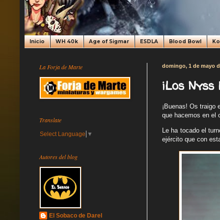
Inicio
WH 40k
Age of Sigmar
ESDLA
Blood Bowl
K
La Forja de Marte
domingo, 1 de mayo d
¡Los Nyss 
¡Buenas! Os traigo e
que hacemos en el 
Translate
Le ha tocado el tur
Select Language
▼
ejército que con est
Autores del blog
El Sobaco de Darel