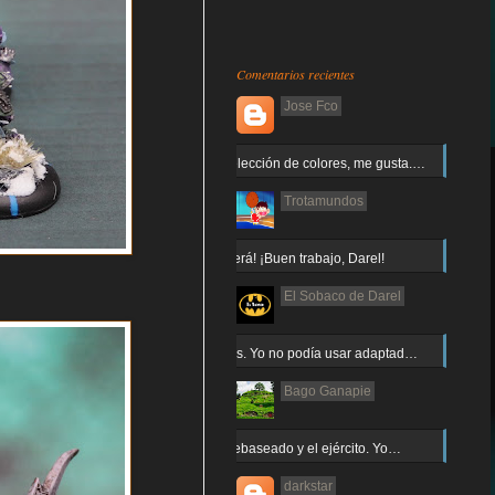
Comentarios recientes
Jose Fco
Muy buena elección de colores, me gusta.…
Trotamundos
¡Arnor no caerá! ¡Buen trabajo, Darel!
El Sobaco de Darel
Jajaja gracias. Yo no podía usar adaptad…
Bago Ganapie
Increíble el rebaseado y el ejército. Yo…
darkstar