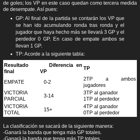
de goles; los VP en este caso quedan como tercera medida
de desempate. Así pues:
GP: Al final de la partida se contarán los VP que
se han ido acumulando ronda tras ronda y el
jugador que haya hecho más se llevará 3 GP y el
perdedor 0 GP. En caso de empate ambos se
llevan 1 GP.
TP: Acorde a la siguiente tabla:
Resultado
Diferencia en
TP
final
VP
2TP a ambos
EMPATE
0-2
jugadores
VICTORIA
3TP al ganador
3-14
PARCIAL
1TP al perdedor
VICTORIA
4TP al ganador
15+
TOTAL
0TP al perdedor
La clasificación se sacará de la siguiente manera:
-Ganará la banda que tenga más GP totales.
-Ganará la banda que tenga más TP totales.