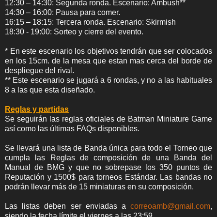
12:30 – 14:30: Segunda ronda. Escenario: Ambush**
14:30 – 16:00: Pausa para comer.
16:15 – 18:15: Tercera ronda. Escenario: Skirmish
18:30 - 19:00: Sorteo y cierre del evento.
* En este escenario los objetivos tendrán que ser colocados
en los 15cm. de la mesa que estan mas cerca del borde de
despliegue del rival.
** Este escenario se jugará a 6 rondas, y no a las habituales
8 a las que esta diseñado.
Reglas y partidas
Se seguirán las reglas oficiales de Batman Miniature Game
así como las últimas FAQs disponibles.
Se llevará una lista de Banda única para todo el Torneo que
cumpla las Reglas de composición de una Banda del
Manual de BMG y que no sobrepase los 350 puntos de
Reputación y 1500$ para torneos Estándar. Las bandas no
podrán llevar más de 15 miniaturas en su composición.
Las listas deben ser enviadas a
correoamb@gmail.com
,
siendo la fecha límite el viernes a las 23:59.