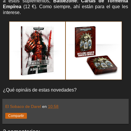
a estos suplementos,
Battlezone: Cartas de Tormenta
Empírea
(12 €). Como siempre, ahí están para el que les
interese.
¿Qué opináis de estas novedades?
El Sobaco de Darel
en
10:58
Compartir