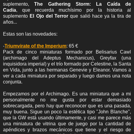
suplemento,
The Gathering Storm: La Caída de
Cadia
, que recuerda muchísimo por la historia al
suplemento
El Ojo del Terror
que salió hace ya la tira de
años...
Estas son las novedades:
-
Triumvirate of the Imperium
: 65 €
Pack de cinco miniaturas formado por
Belisarius Cawl
(a
rchimago del Adeptus Mechanicus),
Greyfax (una
inquisidora imperial) y el trío formado por
Celestine, la Santa
en Vida, junto a las hermanas
Genevie y Eleanor. Vamos a
ver a cada miniatura por separado y luego damos una nota
conjunta.
Empezamos por el Archimago. Es una miniatura que a mi
personalmente no me gusta por estar demasiado
sobrecargada, pero hay que reconocer que es una pasada,
muy buena. Sigue un poco la estética tipo "John Blanche",
que la GW está usando últimamente, y casi me parece más
una miniatura de vitrina que de juego por la cantidad de
apéndices y brazos mecánicos que tiene y el riesgo de