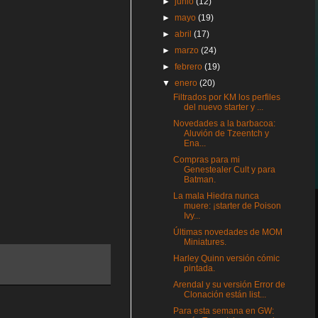
►
junio
(12)
►
mayo
(19)
►
abril
(17)
►
marzo
(24)
►
febrero
(19)
▼
enero
(20)
Filtrados por KM los perfiles
del nuevo starter y ...
Novedades a la barbacoa:
Aluvión de Tzeentch y
Ena...
Compras para mi
Genestealer Cult y para
Batman.
La mala Hiedra nunca
muere: ¡starter de Poison
Ivy...
Últimas novedades de MOM
Miniatures.
Harley Quinn versión cómic
pintada.
Arendal y su versión Error de
Clonación están list...
Para esta semana en GW: