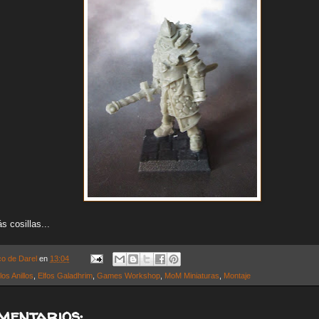
 cosillas...
co de Darel
en
13:04
los Anillos
,
Elfos Galadhrim
,
Games Workshop
,
MoM Miniaturas
,
Montaje
mentarios: