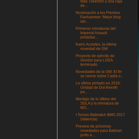
más Tzeentch y una caja
de...
Nominación a los Premios
Fanhammer: Mejor blog
del...
Primeras miniaturas del
Imperial Assault
pintadas:...
Kairic Acolytes, la última
novedad de GW.
Proyecto de ejército de
Gondor para LGDA
terminado.
Novedades de la GW: El fin
se cierne sobre Cadia o...
Lo último pintado en 2016:
Unidad de Dol Amroth
pa...
Montaje de lo último del
SDLA y la miniatura de
MO...
I Torneo Batmatch BMG 2017
(Valencia)
Preview de próximas
novedades para Batman
junto a ...