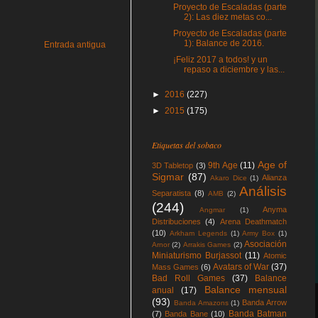
Proyecto de Escaladas (parte
2): Las diez metas co...
Proyecto de Escaladas (parte
1): Balance de 2016.
Entrada antigua
¡Feliz 2017 a todos! y un
repaso a diciembre y las...
►
2016
(227)
►
2015
(175)
Etiquetas del sobaco
Age of
9th Age
(11)
3D Tabletop
(3)
Sigmar
(87)
Alianza
Akaro Dice
(1)
Análisis
Separatista
(8)
AMB
(2)
(244)
Anyma
Angmar
(1)
Distribuciones
(4)
Arena Deathmatch
(10)
Arkham Legends
(1)
Army Box
(1)
Asociación
Arnor
(2)
Arrakis Games
(2)
Miniaturismo Burjassot
(11)
Atomic
Avatars of War
(37)
Mass Games
(6)
Bad Roll Games
(37)
Balance
Balance mensual
anual
(17)
(93)
Banda Arrow
Banda Amazons
(1)
Banda Batman
(7)
Banda Bane
(10)