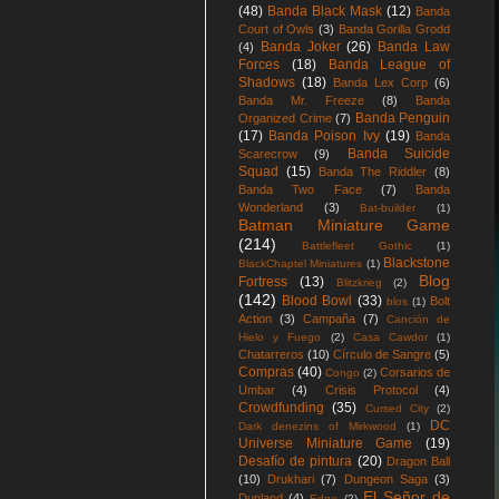
(48)
Banda Black Mask
(12)
Banda
Court of Owls
(3)
Banda Gorilla Grodd
Banda Joker
(26)
Banda Law
(4)
Forces
(18)
Banda League of
Shadows
(18)
Banda Lex Corp
(6)
Banda Mr. Freeze
(8)
Banda
Banda Penguin
Organized Crime
(7)
(17)
Banda Poison Ivy
(19)
Banda
Banda Suicide
Scarecrow
(9)
Squad
(15)
Banda The Riddler
(8)
Banda Two Face
(7)
Banda
Wonderland
(3)
Bat-builder
(1)
Batman Miniature Game
(214)
Battlefleet Gothic
(1)
Blackstone
BlackChaptel Miniatures
(1)
Blog
Fortress
(13)
Blitzkrieg
(2)
(142)
Blood Bowl
(33)
Bolt
blos
(1)
Action
(3)
Campaña
(7)
Canción de
Hielo y Fuego
(2)
Casa Cawdor
(1)
Chatarreros
(10)
Círculo de Sangre
(5)
Compras
(40)
Corsarios de
Congo
(2)
Umbar
(4)
Crisis Protocol
(4)
Crowdfunding
(35)
Cursed City
(2)
DC
Dark denezins of Mirkwood
(1)
Universe Miniature Game
(19)
Desafío de pintura
(20)
Dragon Ball
(10)
Drukhari
(7)
Dungeon Saga
(3)
El Señor de
Dunland
(4)
Edge
(2)