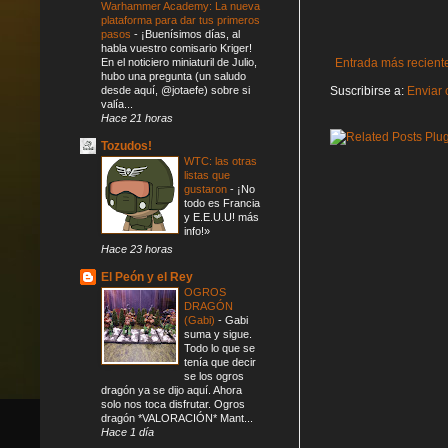
Warhammer Academy: La nueva
plataforma para dar tus primeros
pasos
-
¡Buenísimos días, al
habla vuestro comisario Kriger!
En el noticiero miniaturil de Julio,
Entrada más recient
hubo una pregunta (un saludo
desde aquí, @jotaefe) sobre si
Suscribirse a:
Enviar 
valía...
Hace 21 horas
Tozudos!
WTC: las otras
listas que
gustaron
-
¡No
todo es Francia
y E.E.U.U! más
info!»
Hace 23 horas
El Peón y el Rey
OGROS
DRAGÓN
(Gabi)
-
Gabi
suma y sigue.
Todo lo que se
tenía que decir
se los ogros
dragón ya se dijo aquí. Ahora
solo nos toca disfrutar. Ogros
dragón *VALORACIÓN* Mant...
Hace 1 día