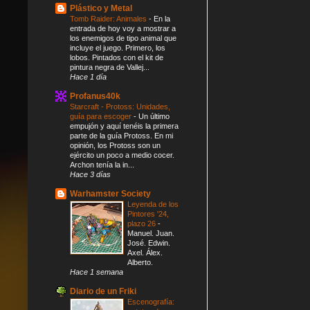
Plástico y Metal
Tomb Raider: Animales
-
En la
entrada de hoy voy a mostrar a
los enemigos de tipo animal que
incluye el juego. Primero, los
lobos. Pintados con el kit de
pintura negra de Vallej...
Hace 1 día
Profanus40k
Starcraft - Protoss: Unidades,
guía para escoger
-
Un último
empujón y aquí tenéis la primera
parte de la guía Protoss. En mi
opinión, los Protoss son un
ejército un poco a medio cocer.
Archon tenía la in...
Hace 3 días
Warhamster Society
Leyenda de los
Pintores '24,
plazo 26
-
Manuel. Juan.
José. Edwin.
Axel. Álex.
Alberto.
Hace 1 semana
Diario de un Friki
Escenografía: