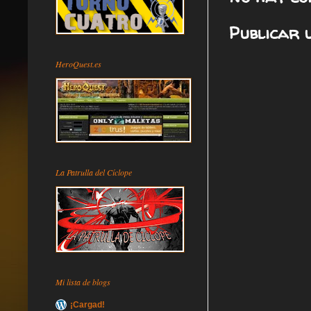
Publicar 
HeroQuest.es
La Patrulla del Cíclope
Mi lista de blogs
¡Cargad!