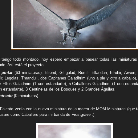
tengo todo montado, hoy espero empezar a basear todas las miniaturas 
do. Así está el proyecto:
 pintar
(63 miniaturas): Elrond, Gil-galad, Rúmil, Ellandan, Elrohir, Arwen, 
dir, Legolas, Thranduil, dos Capitanes Galadhrim (uno a pie y otro a caballo),
 Elfos Galadhrim (1 con estandarte), 5 Caballeros Galadhrim (1 con estanda
 estandarte), 3 Centinelas de los Bosques y 2 Grandes Águilas.
rminado
(0 miniaturas):
 Falcata venía con la nueva miniatura de la marca de MOM Miniaturas (que t
 usaré como Caballero para mi banda de Frostgrave :)