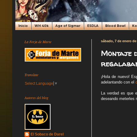
Inicio
WH 40k
Age of Sigmar
ESDLA
Blood Bowl
K
La Forja de Marte
sábado, 7 de enero de
Montaje d
regalaban
Translate
¡Hola de nuevo! Esp
adelantando con el
Select Language
▼
La verdad es que e
Autores del blog
deseando meterles m
El Sobaco de Darel