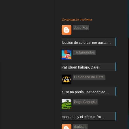
Comentarios recientes
Jose Fco
Muy buena elección de colores, me gusta.…
Trotamundos
¡Arnor no caerá! ¡Buen trabajo, Darel!
El Sobaco de Darel
Jajaja gracias. Yo no podía usar adaptad…
Bago Ganapie
Increíble el rebaseado y el ejército. Yo…
darkstar