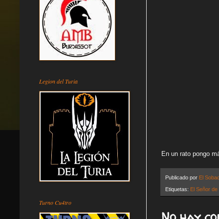
Legion del Turia
En un rato pongo más
Publicado por
El Soba
Etiquetas:
El Señor de 
Turno Cu4tro
No hay co