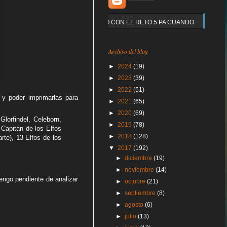
Y QUE PASO CON EL RETO 5 PA CUANDO
Archivo del blog
►
2024
(19)
►
2023
(39)
►
2022
(51)
y poder imprimarlas para
►
2021
(65)
►
2020
(69)
Glorfindel, Celeborn,
►
2019
(78)
 Capitán de los Elfos
►
2018
(128)
rte), 13 Elfos de los
▼
2017
(192)
►
diciembre
(19)
►
noviembre
(14)
engo pendiente de analizar
►
octubre
(21)
►
septiembre
(8)
►
agosto
(6)
►
julio
(13)