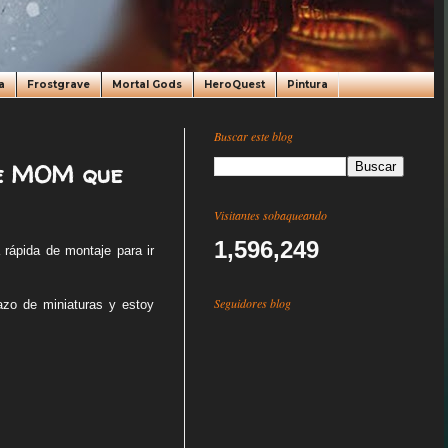
a
Frostgrave
Mortal Gods
HeroQuest
Pintura
Buscar este blog
de MOM que
Visitantes sobaqueando
1,596,249
 rápida de montaje para ir
Seguidores blog
azo de miniaturas y estoy