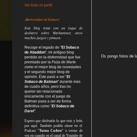
Ver todo mi perfil
¡Bienvenidos al Sobaco!
Este blog trata
con un toque de
desbarre
sobre Warhammer, otros
muchos juegos y pintura.
Recoge el legado de "
El Sobaco
de Abaddon
", mi antiguo blog
Os pongo fotos de l
perdido en la disformidad
que fue
premiado por la
Forja de Marte
como el mejor blog de novedades
y el segundo mejor blog de
opinión. Éste pasó a ser "
El
Sobaco de Batman
" durante más
de cuatro años, pero tras no
querer ser relacionado
únicamente con el juego de
Batman pasa a ser de forma
definitiva como
"
El Sobaco de
Darel
".
Espero que disfrutéis lo que
veis
y
leéis
por aquí. También podéis oírme en el
Podcast "
Turno Cu4tro
" o verme de
vez en cuando en el canal de Youtube de