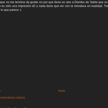
 que no me termina de gustar es por que tiene un aire a Dientes de Sable que e
ro es sólo una impresión xD y nada tiene que ver con la miniatura en realidad. Ti
lo que parece :).
e
Inicio
comentarios (Atom)