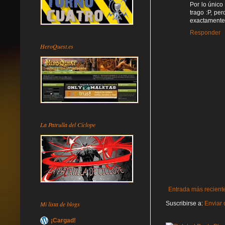
Por lo único
trago :P, pe
exactamente 
Responder
HeroQuest.es
La Patrulla del Cíclope
Entrada más recient
Mi lista de blogs
Suscribirse a:
Enviar 
¡Cargad!