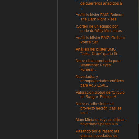
de guerreros añadidos a
...
Análisis bíster BMG: Batman
The Dark Night Rises
¡Sorteo de un equipo por
parte de Willy Miniatures...
Análisis blíster BMG: Gotham
Police Set
Análisis del blíster BMG
"Joker Crew" (parte II): ...
Nueva lista aprobada para
Warthrone: Reyes
Funerar...
Novedades y
reempaquetados caóticos
para AoS [15/0...
Valoración global de "Círculo
de Sangre: Edición H...
Nuevas adhesiones al
proyecto necrón (casi se
me f...
Mom Miniaturas y sus últimas
novedades pasan a la ...
Pasando por el rasero las
últimas novedades de