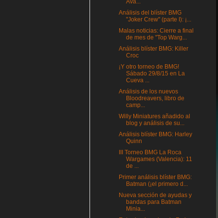
Ava...
Análisis del blíster BMG
"Joker Crew" (parte I): ¡...
Malas noticias: Cierre a final
de mes de "Top Warg...
Análisis blíster BMG: Killer
Croc
¡Y otro torneo de BMG!
Sábado 29/8/15 en La
Cueva ...
Análisis de los nuevos
Bloodreavers, libro de
camp...
Willy Miniatures añadido al
blog y análisis de su...
Análisis blíster BMG: Harley
Quinn
III Torneo BMG La Roca
Wargames (Valencia): 11
de ...
Primer análisis blíster BMG:
Batman (¡el primero d...
Nueva sección de ayudas y
bandas para Batman
Minia...