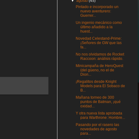
▼
agosto
(45)
Pintado e incorporado un
nuevo aventurero:
Guerrer...
Un ingenio mecánico como
último añadido a la
huest...
Novedad Celestand-Prime:
¡Señores de GW que las
fa...
No nos olvidamos de Rocket
Raccoon: análisis rápido.
Minicampaña de HeroQuest
(del güeno, no el de
Dion...
¡Regalitos desde Knight
Models para El Sobaco de
B...
Mañana torneo de 300
puntos de Batman, ¡qué
oxidad...
Y otra nueva lista aprobada
para Warthrone: Hombre...
Pasando por el rasero las
novedades de agosto
para...