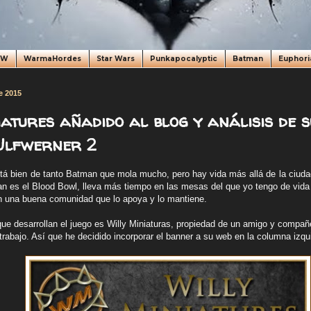
oW
WarmaHordes
Star Wars
Punkapocalyptic
Batman
Euphori
e 2015
atures añadido al blog y análisis de s
Ulfwerner 2
stá bien de tanto Batman que mola mucho, pero hay vida más allá de la ciuda
n es el Blood Bowl, lleva más tiempo en las mesas del que yo tengo de vida
n una buena comunidad que lo apoya y lo mantiene.
ue desarrollan el juego es Willy Miniaturas, propiedad de un amigo y compañ
abajo. Así que he decidido incorporar el banner a su web en la columna izqui