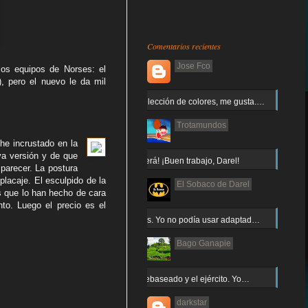
Comentarios recientes
Jose Fco
los equipos de Norses: el
, pero el nuevo le da mil
Muy buena elección de colores, me gusta.…
Trotamundos
he incrustado en la
va versión y de que
¡Arnor no caerá! ¡Buen trabajo, Darel!
parecer. La postura
placaje. El esculpido de la
El Sobaco de Darel
s que lo han hecho de cara
nto. Luego el precio es el
Jajaja gracias. Yo no podía usar adaptad…
Bago Ganapie
Increíble el rebaseado y el ejército. Yo…
darkstar