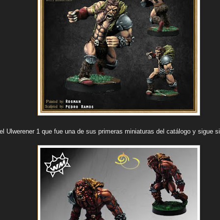
 el Ulwerener 1 que fue una de sus primeras miniaturas del catálogo y sigue 