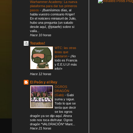
Warhammer Academy: La nueva
plataforma para dar tus primeros
pasos
-
¡Buenísimos días, al
habla vuestro comisario Kriger!
En el noticiero miniaturil de Julio,
hubo una pregunta (un saludo
desde aquí, @jotaefe) sobre si
valía...
Hace 10 horas
Tozudos!
WTC: las otras
listas que
gustaron
-
¡No
todo es Francia
y E.E.U.U! más
info!»
Hace 12 horas
El Peón y el Rey
OGROS
DRAGÓN
(Gabi)
-
Gabi
suma y sigue.
Todo lo que se
tenía que decir
se los ogros
dragón ya se dijo aquí. Ahora
solo nos toca disfrutar. Ogros
dragón *VALORACIÓN* Mant...
Hace 21 horas