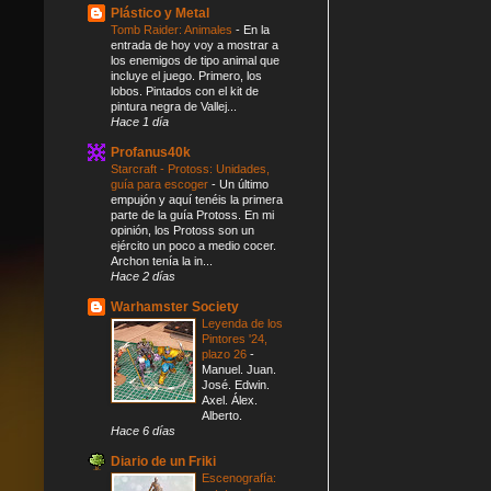
Plástico y Metal
Tomb Raider: Animales
-
En la
entrada de hoy voy a mostrar a
los enemigos de tipo animal que
incluye el juego. Primero, los
lobos. Pintados con el kit de
pintura negra de Vallej...
Hace 1 día
Profanus40k
Starcraft - Protoss: Unidades,
guía para escoger
-
Un último
empujón y aquí tenéis la primera
parte de la guía Protoss. En mi
opinión, los Protoss son un
ejército un poco a medio cocer.
Archon tenía la in...
Hace 2 días
Warhamster Society
Leyenda de los
Pintores '24,
plazo 26
-
Manuel. Juan.
José. Edwin.
Axel. Álex.
Alberto.
Hace 6 días
Diario de un Friki
Escenografía: