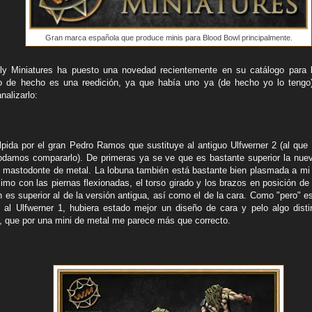
Gran marca española que produce minis para Blood Bowl principalmente.
lly Miniatures ha puesto una novedad recientemente en su catálogo para 
o de hecho es una reedición, ya que había uno ya (de hecho yo lo tengo)
nalizarlo:
pida por el gran Pedro Ramos que sustituye al antiguo Ulfwerner 2 (al que 
odamos compararlo). De primeras ya se ve que es bastante superior la nue
n mastodonte de metal. La lobuna también está bastante bien plasmada a mi 
mo con las piernas flexionadas, el torso girado y los brazos en posición de 
 es superior al de la versión antigua, así como el de la cara. Como "pero" e
al Ulfwerner 1, hubiera estado mejor un diseño de cara y pelo algo disti
a, que por una mini de metal me parece más que correcto.