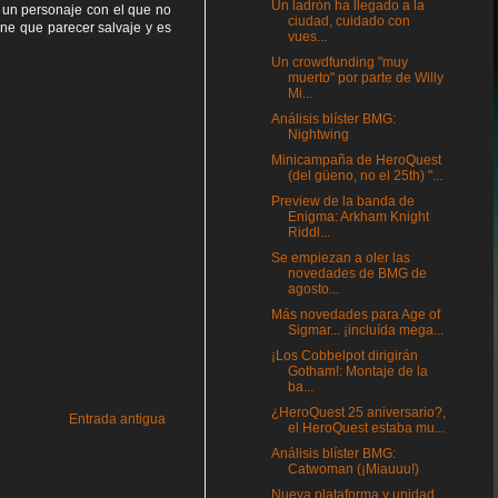
Un ladrón ha llegado a la
s un personaje con el que no
ciudad, cuidado con
ene que parecer salvaje y es
vues...
Un crowdfunding "muy
muerto" por parte de Willy
Mi...
Análisis blíster BMG:
Nightwing
Minicampaña de HeroQuest
(del güeno, no el 25th) "...
Preview de la banda de
Enigma: Arkham Knight
Riddl...
Se empiezan a oler las
novedades de BMG de
agosto...
Más novedades para Age of
Sigmar... ¡incluída mega...
¡Los Cobbelpot dirigirán
Gotham!: Montaje de la
ba...
¿HeroQuest 25 aniversario?,
Entrada antigua
el HeroQuest estaba mu...
Análisis blíster BMG:
Catwoman (¡Miauuu!)
Nueva plataforma y unidad