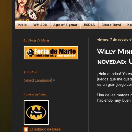
Inicio
WH 40k
Age of Sigmar
ESDLA
Blood Bowl
K
La Forja de Marte
viernes, 7 de agosto d
Willy Mini
novedad: 
Translate
¡Hola a todos! Ya e
juegos que me gusta
Select Language
▼
es un gran juego co
Autores del blog
Una de las marcas q
haciendo muy buen tr
El Sobaco de Darel