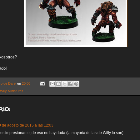
vosotros?
ado!
co de Darel
en
20:00
Willy Miniatures
io:
0 de agosto de 2015 a las 12:03
 es impresionante, de eso no hay duda (la mayoría de las de Willy lo son).