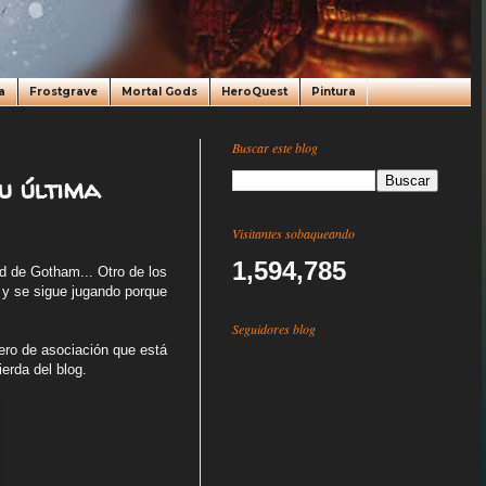
a
Frostgrave
Mortal Gods
HeroQuest
Pintura
Buscar este blog
u última
Visitantes sobaqueando
1,594,785
d de Gotham... Otro de los
 y se sigue jugando porque
Seguidores blog
ero de asociación que está
erda del blog.