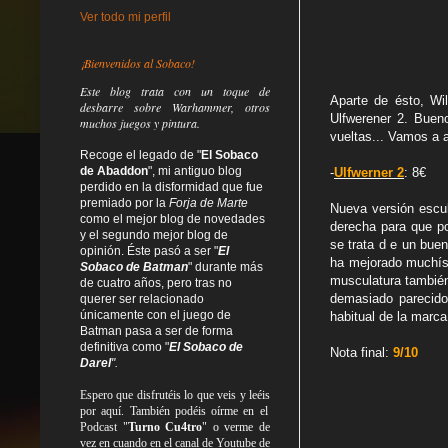
Ver todo mi perfil
¡Bienvenidos al Sobaco!
Este blog trata
con un toque de
Aparte de ésto, Wi
desbarre
sobre Warhammer, otros
Ulfwerener 2. Buen
muchos juegos y pintura.
vueltas... Vamos a a
Recoge el legado de "
El Sobaco
de Abaddon
", mi antiguo blog
-
Ulfwerner 2
: 8€
perdido en la disformidad
que fue
premiado por la
Forja de Marte
Nueva versión escul
como el mejor blog de novedades
derecha para que p
y el segundo mejor blog de
se trata d e un bue
opinión. Éste pasó a ser "
El
ha mejorado muchísi
Sobaco de Batman
" durante más
musculatura también
de cuatro años, pero tras no
demasiado parecido 
querer ser relacionado
únicamente con el juego de
habitual de la marc
Batman pasa a ser de forma
definitiva como
"
El Sobaco de
Nota final:
9/10
Darel
".
Espero que disfrutéis lo que
veis
y
leéis
por aquí. También podéis oírme en el
Podcast "
Turno Cu4tro
" o verme de
vez en cuando en el canal de Youtube de