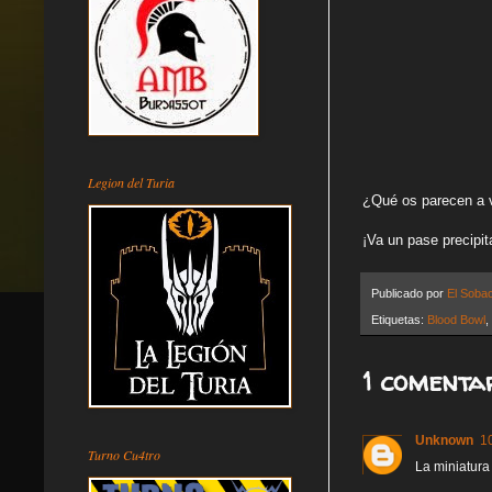
Legion del Turia
¿Qué os parecen a 
¡Va un pase precipit
Publicado por
El Soba
Etiquetas:
Blood Bowl
,
1 comentar
Unknown
1
Turno Cu4tro
La miniatura