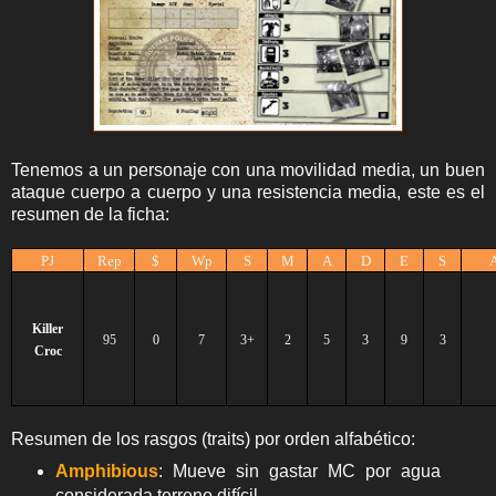
Tenemos a un personaje con una movilidad media, un buen
ataque cuerpo a cuerpo y una resistencia media, este es el
resumen de la ficha:
PJ
Rep
$
Wp
S
M
A
D
E
S
Killer
95
0
7
3+
2
5
3
9
3
Croc
Resumen de los rasgos (traits) por orden alfabético:
Amphibious
: Mueve sin gastar MC por agua
considerada terreno difícil.