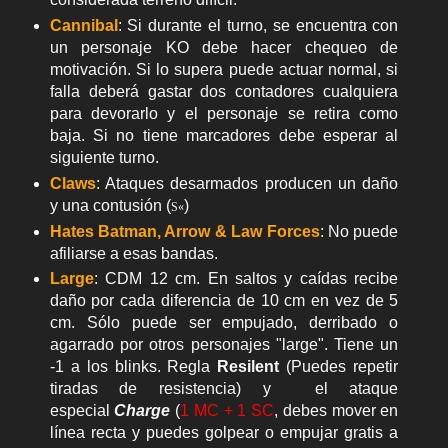
Cannibal
: Si durante el turno, se encuentra con
un personaje KO debe hacer chequeo de
motivación. Si lo supera puede actuar normal, si
falla deberá gastar dos contadores cualquiera
para devorarlo y el personaje se retira como
baja. Si no tiene marcadores debe esperar al
siguiente turno.
Claws
: Ataques desarmados producen un daño
y una contusión (
)
S
«
Hates Batman, Arrow & Law Forces
: No puede
afiliarse a esas bandas.
Large
: CDM 12 cm. En saltos y caídas recibe
daño por cada diferencia de 10 cm en vez de 5
cm. Sólo puede ser empujado, derribado o
agarrado por otros personajes "large". Tiene un
-1 a los blinks. Regla
Resilent
(Puedes repetir
tiradas de resistencia) y el ataque
especial
Charge
(
1 MC + 1 SC
, debes mover en
línea recta y puedes golpear o empujar gratis a