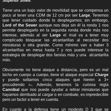
Superior Smell
.
Tiene una un bajo valor de movilidad que se compensa un
poco al tener una CDM de 12 cm por ser
Large
. Tenemos
que tener cuidado donde lo desplegamos; sin embargo,
Lord of the Sewer
aunque nos deja sin él la ronda 1 nos
permite desplegarlo en la segunda ronda donde más nos
interese, además al ser
Large
el rival va a tener muy
complicado bloquear las alcantarillas al necesitar dos
miniaturas o otra grande. Como mínimo van a haber 3
alcantarillas en mesa hasta 7 y nos puede interesar la
estrategia de desplegar dos farolas más y una alcantarilla
más.
Obviamente no tiene ataque a distancia, pero es un mal
bicho en cuerpo a cuerpo, tiene el ataque especial
Charge
y puede soltarnos cinco ataques que hieren a 3+
procudiendo
. Además, tenemos la curiosa regla
S
«
Cannibal
que nos puede ayudar a retirar miniaturas que
hayamos derribado al cargar o en combate, es impredecible
pero un factor a tener en cuenta.
En cuanto a la defensa tiene un modesto D 3 que se