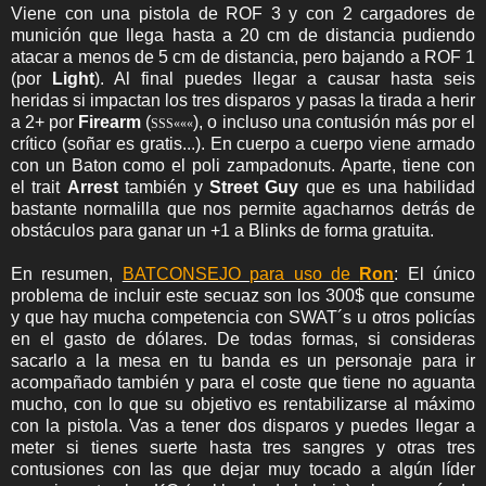
Viene con una pistola de ROF 3 y con 2 cargadores de
munición que llega hasta a 20 cm de distancia pudiendo
atacar a menos de 5 cm de distancia, pero bajando a ROF 1
(por
Light
). Al final puedes llegar a causar hasta seis
heridas si impactan los tres disparos y pasas la tirada a herir
a 2+ por
Firearm
(
), o incluso una contusión más por el
S
S
S
«
«
«
crítico (soñar es gratis...). En cuerpo a cuerpo viene armado
con un Baton como el poli zampadonuts. Aparte, tiene con
el trait
Arrest
también
y
Street Guy
que es una habilidad
bastante normalilla que nos permite agacharnos detrás de
obstáculos para ganar un +1 a Blinks de forma gratuita.
En resumen,
BATCONSEJO para uso de
Ron
: El único
problema de incluir este secuaz son los 300$ que consume
y que hay mucha competencia con SWAT´s u otros policías
en el gasto de dólares. De todas formas, si consideras
sacarlo a la mesa en tu banda es un personaje para ir
acompañado también y para el coste que tiene no aguanta
mucho, con lo que su objetivo es rentabilizarse al máximo
con la pistola. Vas a tener dos disparos y puedes llegar a
meter si tienes suerte hasta tres sangres y otras tres
contusiones con las que dejar muy tocado a algún líder