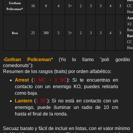
Gotham
16
0
4
5+
2
3
3
4
3
C
Policeman*
Hea
Au
3/2
Ran
25
300
5
5+
2
3
3
4
3
Ron
Bat
C
Hea
-
Gothan Policeman*
(Yo lo llamo "poli gordito
comedonuts"):
Resumen de los rasgos (traits) por orden alfabético:
Arrest
(
1 MC + 1 SC
): Si te encuentras en
contacto con un enemigo KO, puedes retirarlo
como baja.
Lantern
(
1 SC
): Si no está en contacto con un
enemigo, puede iluminar un radio de 10 cm
hasta el final de la ronda.
Secuaz barato y fácil de incluir en listas, con el valor mínimo