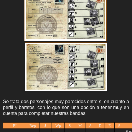
Se trata dos personajes muy parecidos entre si en cuanto a
perfil y baratos, con lo que son una opción a tener muy en
cuenta para completar nuestras bandas:
PJ
Rep
$
Wp
S
M
A
D
E
S
Bat