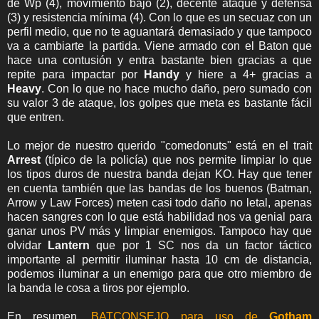
de Wp (4), movimiento bajo (2), decente ataque y defensa
(3) y resistencia mínima (4). Con lo que es un secuaz con un
perfil medio, que no te aguantará demasiado y que tampoco
va a cambiarte la partida. Viene armado con el Baton que
hace una contusión y entra bastante bien gracias a que
repite para impactar por
Handy
y hiere a 4+ gracias a
Heavy
. Con lo que no hace mucho daño, pero sumado con
su valor 3 de ataque, los golpes que meta es bastante fácil
que entren.
Lo mejor de nuestro querido "comedonuts" está en el trait
Arrest
(típico de la policía) que nos permite limpiar lo que
los tipos duros de nuestra banda dejan KO. Hay que tener
en cuenta también que las bandas de los buenos (Batman,
Arrow y Law Forces) meten casi todo daño no letal, apenas
hacen sangres con lo que está habilidad nos va genial para
ganar unos PV más y limpiar enemigos. Tampoco hay que
olvidar
Lantern
que por 1 SC nos da un factor táctico
importante al permitir iluminar hasta 10 cm de distancia,
podemos iluminar a un enemigo para que otro miembro de
la banda le cosa a tiros por ejemplo.
En resumen,
BATCONSEJO para uso de
Gotham