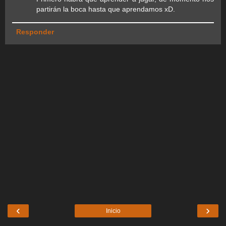
partirán la boca hasta que aprendamos xD.
Responder
‹
›
Inicio