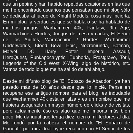
que un pepino y han habido repetidas ocasiones en las que
me he encontrado usuarios que pensaban que mi blog sólo
se dedicaba al juego de Knight Models, cosa muy incierta.
En mi blog la verdad es que se habla o se ha hablado de
muchos juegos: Warhammer 40k, Fantasy, 9th Age,
Warmachine / Hordes, Juegos de mesa y cartas, El Señor
de los Anillos, Warmachine / Hordes, Warhammer
Underworlds, Blood Bowl, Epic, Necromunda, Batman,
Marvel, DC, Harry Potter, Imperial Assault,
HeroQuest, Punkapocalyptic, Euphoria, Frostgrave, Torii,
Legends of the Old West, X-Wing, algo de histórico, etc.
Vamos de todo lo que me ha salido de ahí abajo.
Desde mi difunto blog de "El Sobaco de Abaddon" ya han
pasado más de 10 años desde que lo inicié. Pensé en
recuperar ese antiguo nombre para el blog, es indudable
que Warhammer 40k está en alza y es un nombre que me
hubiera asegurado un mayor número de clicks y de visitas,
pero actualmente éso es algo que me importa más bien
poco. Me da igual que tenga diez, cien o mil lectores al día.
Me rondó por la cabeza el nombre de "El Sobaco de
Gandalf" por mi actual hype renacido con El Señor de los