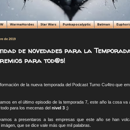
oW
WarmaHordes
Star Wars
Punkapocalyptic
Batman
Euphori
bre de 2019
idad de novedades para la Temporada
Premios para tod@s!
nformación de la nueva temporada del Podcast Turno Cu4tro que em
mos en el último episodio de la temporada 7, este año la cosa va a
 todo para los mecenas del 
nivel 3
 ;)
 vamos a presentaros a las empresas que este año se han volca
 imágen, que se dice vale más que mil palabras.