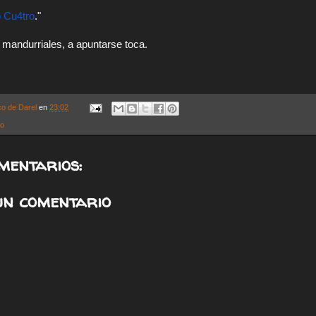
 Cu4tro
."
 mandurriales, a apuntarse toca.
co de Darel
en
23:02
ro
mentarios:
un comentario