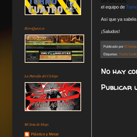
Un SALUDo,
el equipo de 
Turno
Así que ya sabéis
HeroQuest.es
¡Saludos!
Publicado por
El Soba
Etiquetas:
Turno Cu4t
No hay co
La Patrulla del Cíclope
Publicar 
Mi lista de blogs
Plástico y Metal