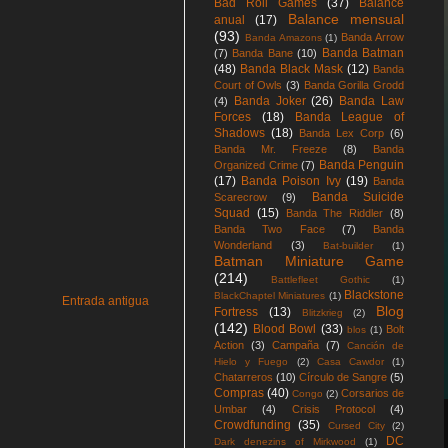
Bad Roll Games
(37)
Balance
Balance mensual
anual
(17)
(93)
Banda Arrow
Banda Amazons
(1)
Banda Batman
(7)
Banda Bane
(10)
(48)
Banda Black Mask
(12)
Banda
Court of Owls
(3)
Banda Gorilla Grodd
Banda Joker
(26)
Banda Law
(4)
Forces
(18)
Banda League of
Shadows
(18)
Banda Lex Corp
(6)
Banda Mr. Freeze
(8)
Banda
Banda Penguin
Organized Crime
(7)
(17)
Banda Poison Ivy
(19)
Banda
Banda Suicide
Scarecrow
(9)
Squad
(15)
Banda The Riddler
(8)
Banda Two Face
(7)
Banda
Wonderland
(3)
Bat-builder
(1)
Batman Miniature Game
(214)
Battlefleet Gothic
(1)
Blackstone
BlackChaptel Miniatures
(1)
Entrada antigua
Blog
Fortress
(13)
Blitzkrieg
(2)
(142)
Blood Bowl
(33)
Bolt
blos
(1)
Action
(3)
Campaña
(7)
Canción de
Hielo y Fuego
(2)
Casa Cawdor
(1)
Chatarreros
(10)
Círculo de Sangre
(5)
Compras
(40)
Corsarios de
Congo
(2)
Umbar
(4)
Crisis Protocol
(4)
Crowdfunding
(35)
Cursed City
(2)
DC
Dark denezins of Mirkwood
(1)