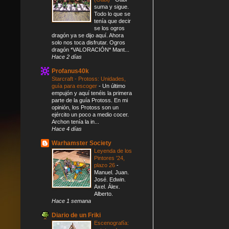
suma y sigue.
Todo lo que se
tenía que decir
se los ogros
dragón ya se dijo aquí. Ahora
solo nos toca disfrutar. Ogros
dragón *VALORACIÓN* Mant...
Hace 2 días
Profanus40k
Starcraft - Protoss: Unidades,
guía para escoger
-
Un último
empujón y aquí tenéis la primera
parte de la guía Protoss. En mi
opinión, los Protoss son un
ejército un poco a medio cocer.
Archon tenía la in...
Hace 4 días
Warhamster Society
Leyenda de los
Pintores '24,
plazo 26
-
Manuel. Juan.
José. Edwin.
Axel. Álex.
Alberto.
Hace 1 semana
Diario de un Friki
Escenografía: