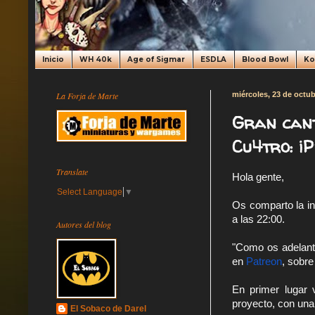
Inicio
WH 40k
Age of Sigmar
ESDLA
Blood Bowl
K
La Forja de Marte
miércoles, 23 de octu
Gran cant
Cu4tro: ¡
Translate
Hola gente,
Select Language
▼
Os comparto la i
a las 22:00.
Autores del blog
"Como os adelanta
en 
Patreon
, sobre
En primer lugar
proyecto, con una
El Sobaco de Darel