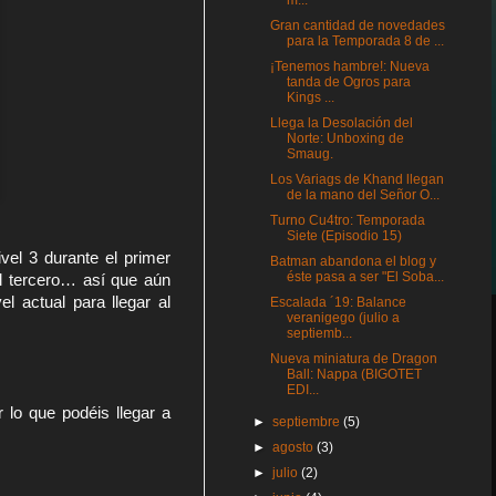
m...
Gran cantidad de novedades
para la Temporada 8 de ...
¡Tenemos hambre!: Nueva
tanda de Ogros para
Kings ...
Llega la Desolación del
Norte: Unboxing de
Smaug.
Los Variags de Khand llegan
de la mano del Señor O...
Turno Cu4tro: Temporada
Siete (Episodio 15)
el 3 durante el primer 
Batman abandona el blog y
éste pasa a ser "El Soba...
l tercero… así que aún 
el actual para llegar al 
Escalada ´19: Balance
veranigego (julio a
septiemb...
Nueva miniatura de Dragon
Ball: Nappa (BIGOTET
EDI...
lo que podéis llegar a 
►
septiembre
(5)
►
agosto
(3)
►
julio
(2)