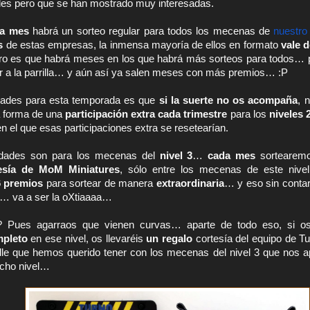
les pero que se han mostrado muy interesadas.
a mes
 habrá un sorteo regular para todos los mecenas de 
nuestro
s
 de estas empresas, la inmensa mayoría de ellos en formato 
vale 
ero es que habrá meses en los que habrá más sorteos para todos… p
r a la parrilla… y aún así ya salen meses con más premios… :P
ades para esta temporada es que 
si la suerte no os acompaña
, 
a forma de una 
participación extra cada trimestre
 para los 
niveles 2
el que esas participaciones extra se resetearían.
edades son para los mecenas del 
nivel 3
… 
cada mes
 sortearem
esía de MoM Miniatures
, sólo entre los mecenas de este nive
6 premios
 para sortear de manera 
extraordinaria
… y eso sin contar
s… va a ser la oXtiaaaa…
mpleto
 en ese nivel, os llevaréis 
un regalo
 cortesía del equipo de T
lle que hemos querido tener con los mecenas del nivel 3 que nos ap
icho nivel…