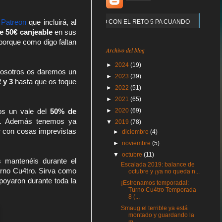
Y QUE PASO CON EL RETO 5 PA CUANDO
 Patreon
 que incluirá, al 
de 50€ canjeable
 en sus 
orque como digo faltan 
Archivo del blog
►
2024
(19)
nosotros os daremos un 
►
2023
(39)
 y 3
 hasta que os toque 
►
2022
(51)
►
2021
(65)
►
2020
(69)
os un vale del 
50% de 
l. Además tenemos ya 
▼
2019
(78)
 con cosas imprevistas 
►
diciembre
(4)
►
noviembre
(5)
▼
octubre
(11)
Os parece poco? Pues agarraos que vienen curvas… aparte de todo eso, si os mantenéis durante el 
Escalada 2019: balance de
urno Cu4tro. Sirva como 
octubre y ¡ya no queda n...
oyaron durante toda la 
¡Estrenamos temporada!:
Turno Cu4tro Temporada
8 (...
Smaug el terrible ya está
montado y guardando la