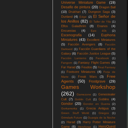
Universe Miniature Game
(19)
Desafío de pintura
(20)
Dragon Ball
(10)
Drukhari
(7)
Dungeon Saga
(3)
El Señor de
Dunland
(4)
Edge
(2)
los Anillos
(82)
El Taller de Yila
(1)
Elfos Galadhrim
(8)
Enanos
(4)
Encuestas
(4)
Epic 40k
(2)
Escenografía
(14)
Euphoria
Miniatures
(43)
Excellent Miniatures
(5)
Facción Avengers
(8)
Facción
Facción Guardians of the
Darkseid
(1)
Galaxy
(6)
Facción Justice League
(5)
Facción Lanterns
(1)
Facebook
(1)
Fantasy Flight Games
(8)
Fangorn
(1)
Far Harad
(5)
Feudos
(5)
Final Fantasy
Footsore Miniatures
(4)
(1)
Forja de
Free
Freak Wars
(3)
Marte
(1)
Agents
(50)
Frostgrave
(29)
Games Workshop
(262)
Genestealer
Gamezone
(1)
Cult
(7)
Goblins
(4)
Goblin Cult
(1)
Gondor
(20)
Gondor en Guerra
(2)
Grecia Antigua
(3)
Gorkamorka
(1)
Green Stuff World
(1)
Griegos
(1)
Grimdark Future
(1)
Guargia de la Noche
Harad
(3)
Harry Potter Miniature
(2)
HeroQuest
Game
(6)
Heroforge
(1)