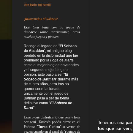
Ver todo mi perfil
¡Bienvenidos al Sobaco!
Este blog trata
con un toque de
desbarre
sobre Warhammer, otros
muchos juegos y pintura.
Recoge el legado de "
El Sobaco
de Abaddon
", mi antiguo blog
perdido en la disformidad
que fue
premiado por la
Forja de Marte
como el mejor blog de novedades
y el segundo mejor blog de
opinión. Éste pasó a ser "
El
Sobaco de Batman
" durante más
de cuatro años, pero tras no
querer ser relacionado
únicamente con el juego de
Batman pasa a ser de forma
definitiva como
"
El Sobaco de
Darel
".
Espero que disfrutéis lo que
veis
y
leéis
por aquí. También podéis oírme en el
Tenemos una 
par
Podcast "
Turno Cu4tro
" o verme de
los que se ven
,
vez en cuando en el canal de Youtube de