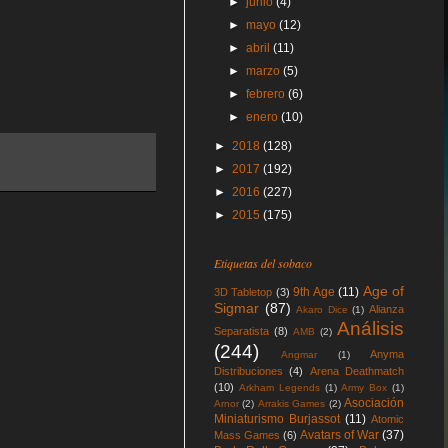
►
junio
(4)
►
mayo
(12)
►
abril
(11)
►
marzo
(5)
►
febrero
(6)
►
enero
(10)
►
2018
(128)
►
2017
(192)
►
2016
(227)
►
2015
(175)
Etiquetas del sobaco
Age of
9th Age
(11)
3D Tabletop
(3)
Sigmar
(87)
Alianza
Akaro Dice
(1)
Análisis
Separatista
(8)
AMB
(2)
(244)
Anyma
Angmar
(1)
Distribuciones
(4)
Arena Deathmatch
(10)
Arkham Legends
(1)
Army Box
(1)
Asociación
Arnor
(2)
Arrakis Games
(2)
Miniaturismo Burjassot
(11)
Atomic
Avatars of War
(37)
Mass Games
(6)