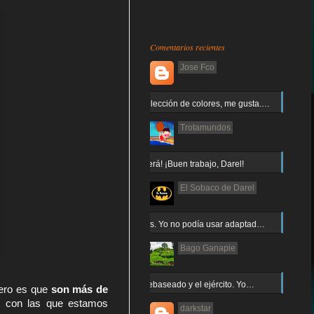
Comentarios recientes
Jose Fco
Muy buena elección de colores, me gusta.…
Trotamundos
¡Arnor no caerá! ¡Buen trabajo, Darel!
El Sobaco de Darel
Jajaja gracias. Yo no podía usar adaptad…
Bago Ganapie
Increíble el rebaseado y el ejército. Yo…
pero es que 
son más de 
s con las que estamos 
darkstar