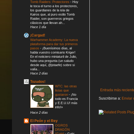
Tomb Raiders: Protectores
-
Hoy
le toca el turno a los protectores,
los guardianes de la isla de
Kairos que, al puro estilo Tomb
Raider, son guerreros griegos
clásicos que llevan ah...
Hace 1 día
¡Cargad!
Warhammer Academy: La nueva
plataforma para dar tus primeros
pasos
-
¡Buenísimos días, al
habla vuestro comisario Kriger!
En el noticiero miniaturil de Julio,
hubo una pregunta (un saludo
desde aquí, @jotaefe) sobre si
valía...
Hace 2 días
Tozudos!
WTC: las otras
Entrada más recient
listas que
gustaron
-
¡No
Suscribirse a:
Enviar 
todo es Francia
y E.E.U.U! más
info!»
Hace 2 días
El Peón y el Rey
OGROS
DRAGÓN
(Gabi)
-
Gabi