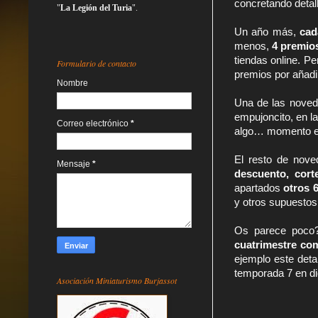
concretando detal
"
La Legión del Turia
".
Un año más, 
cad
menos, 
4 premio
tiendas online. P
Formulario de contacto
premios por añadi
Nombre
Una de las noved
empujoncito, en l
Correo electrónico
*
algo… momento en 
El resto de nov
Mensaje
*
descuento, cort
apartados 
otros 
y otros supuesto
cuatrimestre co
ejemplo este deta
temporada 7 en d
Asociación Miniaturismo Burjassot