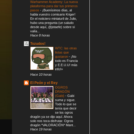
Warhammer Academy: La nueva
plataforma para dar tus primeros
pasos
-
¡Buenísimos días, al
habla vuestro comisario Kriger!
En el noticiero miniaturil de Julio,
hubo una pregunta (un saludo
desde aquí, @jotaefe) sobre si
valía...
Hace 8 horas
Tozudos!
WTC: las otras
listas que
gustaron
-
¡No
todo es Francia
y E.E.U.U! más
info!»
Hace 10 horas
El Peón y el Rey
OGROS
DRAGÓN
(Gabi)
-
Gabi
suma y sigue.
Todo lo que se
tenía que decir
se los ogros
dragón ya se dijo aquí. Ahora
solo nos toca disfrutar. Ogros
dragón *VALORACIÓN* Mant...
Hace 19 horas