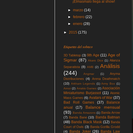
¡Elmasmalo llega al show!
►
marzo
(14)
►
febrero
(22)
►
enero
(28)
►
2015
(175)
Etiquetas del sobaco
Age of
9th Age
(11)
3D Tabletop
(3)
Sigmar
(87)
Alianza
Akaro Dice
(1)
Análisis
Separatista
(8)
AMB
(2)
(244)
Anyma
Angmar
(1)
Distribuciones
(4)
Arena Deathmatch
(10)
Arkham Legends
(1)
Army Box
(1)
Asociación
Arnor
(2)
Arrakis Games
(2)
Miniaturismo Burjassot
(11)
Atomic
Avatars of War
(37)
Mass Games
(6)
Bad Roll Games
(37)
Balance
Balance mensual
anual
(17)
(93)
Banda Arrow
Banda Amazons
(1)
Banda Batman
(7)
Banda Bane
(10)
(48)
Banda Black Mask
(12)
Banda
Court of Owls
(3)
Banda Gorilla Grodd
Banda Joker
(26)
Banda Law
(4)