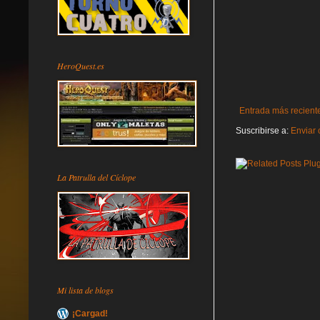
HeroQuest.es
Entrada más recient
Suscribirse a:
Enviar 
La Patrulla del Cíclope
Mi lista de blogs
¡Cargad!