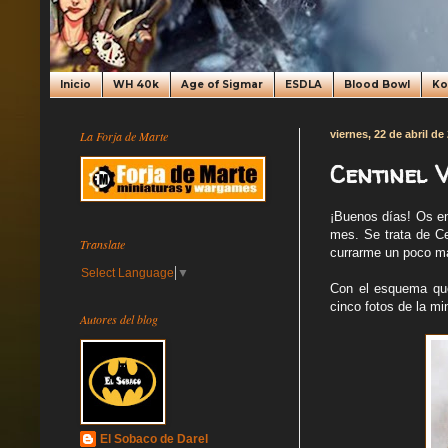
Inicio
WH 40k
Age of Sigmar
ESDLA
Blood Bowl
K
La Forja de Marte
viernes, 22 de abril de
Centinel V
¡Buenos días! Os en
mes. Se trata de Ce
Translate
currarme un poco má
Select Language
▼
Con el esquema quer
cinco fotos de la m
Autores del blog
El Sobaco de Darel