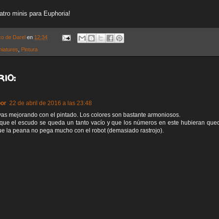
atro minis para Euphoria!
co de Darel
en
12:34
niatures
,
Pintura
io:
por
22 de abril de 2016 a las 23:48
as mejorando con el pintado. Los colores son bastante armoniosos.
 que el escudo se queda un tanto vacío y que los números en este hubieran qu
e la peana no pega mucho con el robot (demasiado rastrojo).