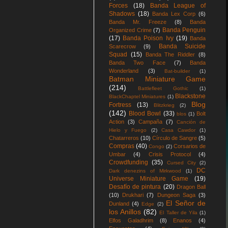
Forces
(18)
Banda League of
Shadows
(18)
Banda Lex Corp
(6)
Banda Mr. Freeze
(8)
Banda
Banda Penguin
Organized Crime
(7)
(17)
Banda Poison Ivy
(19)
Banda
Banda Suicide
Scarecrow
(9)
Squad
(15)
Banda The Riddler
(8)
Banda Two Face
(7)
Banda
Wonderland
(3)
Bat-builder
(1)
Batman Miniature Game
(214)
Battlefleet Gothic
(1)
Blackstone
BlackChaptel Miniatures
(1)
Blog
Fortress
(13)
Blitzkrieg
(2)
(142)
Blood Bowl
(33)
Bolt
blos
(1)
Action
(3)
Campaña
(7)
Canción de
Hielo y Fuego
(2)
Casa Cawdor
(1)
Chatarreros
(10)
Círculo de Sangre
(5)
Compras
(40)
Corsarios de
Congo
(2)
Umbar
(4)
Crisis Protocol
(4)
Crowdfunding
(35)
Cursed City
(2)
DC
Dark denezins of Mirkwood
(1)
Universe Miniature Game
(19)
Desafío de pintura
(20)
Dragon Ball
(10)
Drukhari
(7)
Dungeon Saga
(3)
El Señor de
Dunland
(4)
Edge
(2)
los Anillos
(82)
El Taller de Yila
(1)
Elfos Galadhrim
(8)
Enanos
(4)