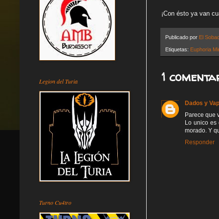
¡Con ésto ya van cu
Publicado por
El Soba
Etiquetas:
Euphoria Mi
1 comentar
Legion del Turia
Dados y Va
Parece que v
Lo unico es
morado. Y qu
Responder
Turno Cu4tro