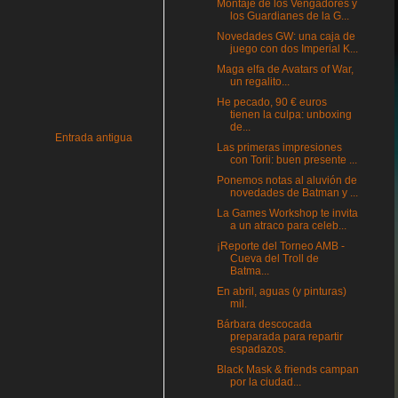
Montaje de los Vengadores y
los Guardianes de la G...
Novedades GW: una caja de
juego con dos Imperial K...
Maga elfa de Avatars of War,
un regalito...
He pecado, 90 € euros
tienen la culpa: unboxing
de...
Entrada antigua
Las primeras impresiones
con Torii: buen presente ...
Ponemos notas al aluvión de
novedades de Batman y ...
La Games Workshop te invita
a un atraco para celeb...
¡Reporte del Torneo AMB -
Cueva del Troll de
Batma...
En abril, aguas (y pinturas)
mil.
Bárbara descocada
preparada para repartir
espadazos.
Black Mask & friends campan
por la ciudad...