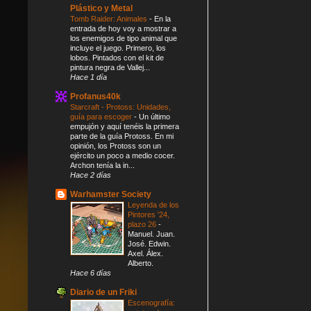
Plástico y Metal
Tomb Raider: Animales
-
En la
entrada de hoy voy a mostrar a
los enemigos de tipo animal que
incluye el juego. Primero, los
lobos. Pintados con el kit de
pintura negra de Vallej...
Hace 1 día
Profanus40k
Starcraft - Protoss: Unidades,
guía para escoger
-
Un último
empujón y aquí tenéis la primera
parte de la guía Protoss. En mi
opinión, los Protoss son un
ejército un poco a medio cocer.
Archon tenía la in...
Hace 2 días
Warhamster Society
Leyenda de los
Pintores '24,
plazo 26
-
Manuel. Juan.
José. Edwin.
Axel. Álex.
Alberto.
Hace 6 días
Diario de un Friki
Escenografía: