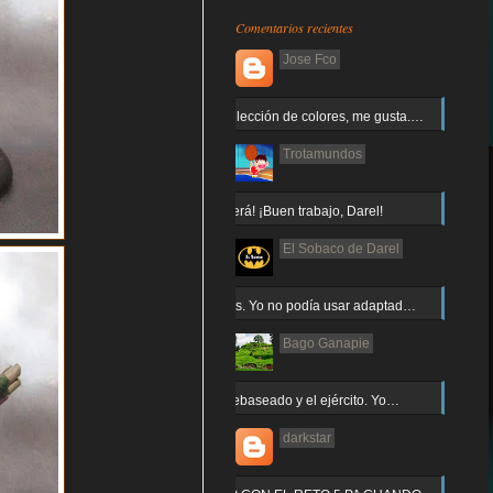
Comentarios recientes
Jose Fco
Muy buena elección de colores, me gusta.…
Trotamundos
¡Arnor no caerá! ¡Buen trabajo, Darel!
El Sobaco de Darel
Jajaja gracias. Yo no podía usar adaptad…
Bago Ganapie
Increíble el rebaseado y el ejército. Yo…
darkstar