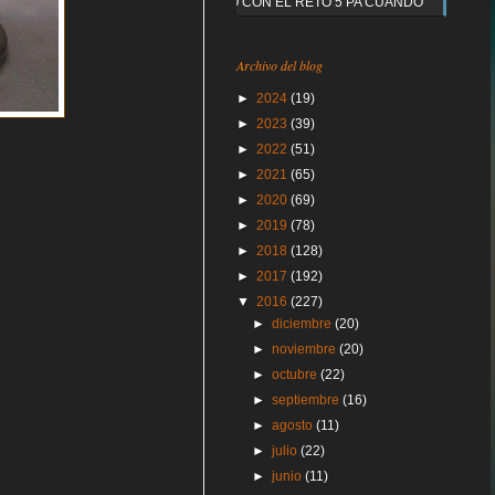
Y QUE PASO CON EL RETO 5 PA CUANDO
Archivo del blog
►
2024
(19)
►
2023
(39)
►
2022
(51)
►
2021
(65)
►
2020
(69)
►
2019
(78)
►
2018
(128)
►
2017
(192)
▼
2016
(227)
►
diciembre
(20)
►
noviembre
(20)
►
octubre
(22)
►
septiembre
(16)
►
agosto
(11)
►
julio
(22)
►
junio
(11)