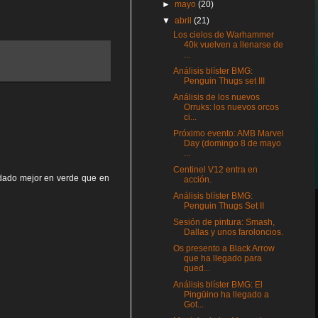
►
mayo
(20)
▼
abril
(21)
Los cielos de Warhammer
40k vuelven a llenarse de
...
Análisis blíster BMG:
Penguin Thugs set III
Análisis de los nuevos
Orruks: los nuevos orcos
ci...
Próximo evento: AMB Marvel
Day (domingo 8 de mayo
...
Centinel V12 entra en
edado mejor en verde que en
acción.
Análisis blíster BMG:
Penguin Thugs Set II
Sesión de pintura: Smash,
Dallas y unos faroloncios.
Os presento a Black Arrow
que ha llegado para
qued...
Análisis blíster BMG: El
Pingüino ha llegado a
Got...