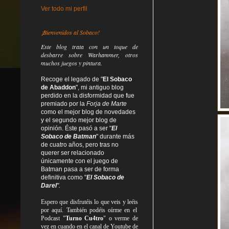
Ver todo mi perfil
¡Bienvenidos al Sobaco!
Este blog trata
con un toque de
desbarre
sobre Warhammer, otros
muchos juegos y pintura.
Recoge el legado de "
El Sobaco
de Abaddon
", mi antiguo blog
perdido en la disformidad
que fue
premiado por la
Forja de Marte
como el mejor blog de novedades
y el segundo mejor blog de
opinión. Éste pasó a ser "
El
Sobaco de Batman
" durante más
de cuatro años, pero tras no
querer ser relacionado
únicamente con el juego de
Batman pasa a ser de forma
definitiva como
"
El Sobaco de
Darel
".
Espero que disfrutéis lo que
veis
y
leéis
por aquí. También podéis oírme en el
Podcast "
Turno Cu4tro
" o verme de
vez en cuando en el canal de Youtube de