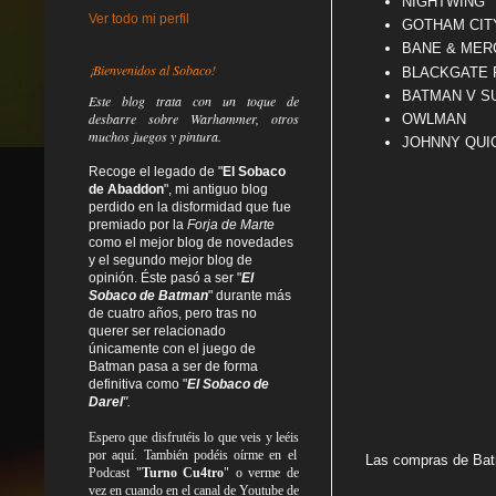
NIGHTWING
Ver todo mi perfil
GOTHAM CITY
BANE & MERCE
¡Bienvenidos al Sobaco!
BLACKGATE PR
BATMAN V SUP
Este blog trata
con un toque de
desbarre
sobre Warhammer, otros
OWLMAN
muchos juegos y pintura.
JOHNNY QUI
Recoge el legado de "
El Sobaco
de Abaddon
", mi antiguo blog
perdido en la disformidad
que fue
premiado por la
Forja de Marte
como el mejor blog de novedades
y el segundo mejor blog de
opinión. Éste pasó a ser "
El
Sobaco de Batman
" durante más
de cuatro años, pero tras no
querer ser relacionado
únicamente con el juego de
Batman pasa a ser de forma
definitiva como
"
El Sobaco de
Darel
".
Espero que disfrutéis lo que
veis
y
leéis
por aquí. También podéis oírme en el
Las compras de Batm
Podcast "
Turno Cu4tro
" o verme de
vez en cuando en el canal de Youtube de