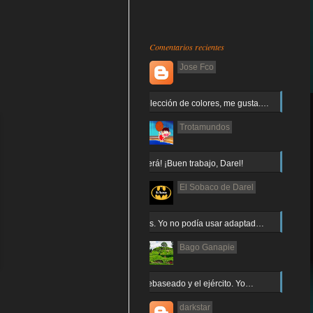
Comentarios recientes
Jose Fco
Muy buena elección de colores, me gusta.…
Trotamundos
¡Arnor no caerá! ¡Buen trabajo, Darel!
El Sobaco de Darel
Jajaja gracias. Yo no podía usar adaptad…
Bago Ganapie
Increíble el rebaseado y el ejército. Yo…
darkstar