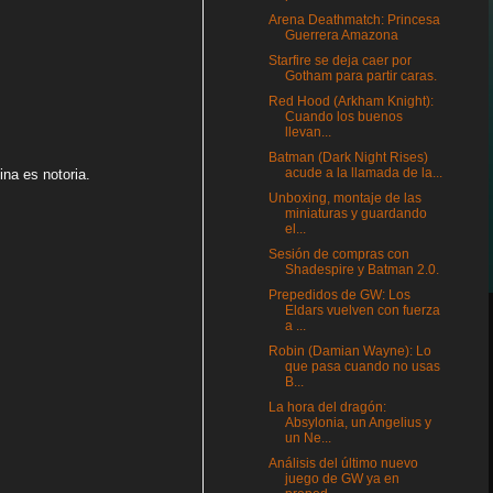
Arena Deathmatch: Princesa
Guerrera Amazona
Starfire se deja caer por
Gotham para partir caras.
Red Hood (Arkham Knight):
Cuando los buenos
llevan...
Batman (Dark Night Rises)
acude a la llamada de la...
ina es notoria.
Unboxing, montaje de las
miniaturas y guardando
el...
Sesión de compras con
Shadespire y Batman 2.0.
Prepedidos de GW: Los
Eldars vuelven con fuerza
a ...
Robin (Damian Wayne): Lo
que pasa cuando no usas
B...
La hora del dragón:
Absylonia, un Angelius y
un Ne...
Análisis del último nuevo
juego de GW ya en