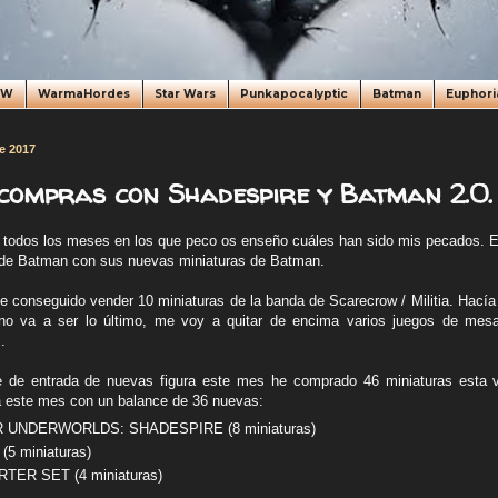
oW
WarmaHordes
Star Wars
Punkapocalyptic
Batman
Euphori
e 2017
 compras con Shadespire y Batman 2.0.
odos los meses en los que peco os enseño cuáles han sido mis pecados. Es
n de Batman con sus nuevas miniaturas de Batman.
 conseguido vender 10 miniaturas de la banda de Scarecrow / Militia. Hac
no va a ser lo último, me voy a quitar de encima varios juegos de mesa
.
te de entrada de nuevas figura este mes he comprado 46 miniaturas esta
a este mes con un balance de 36 nuevas:
NDERWORLDS: SHADESPIRE (8 miniaturas)
 miniaturas)
ER SET (4 miniaturas)