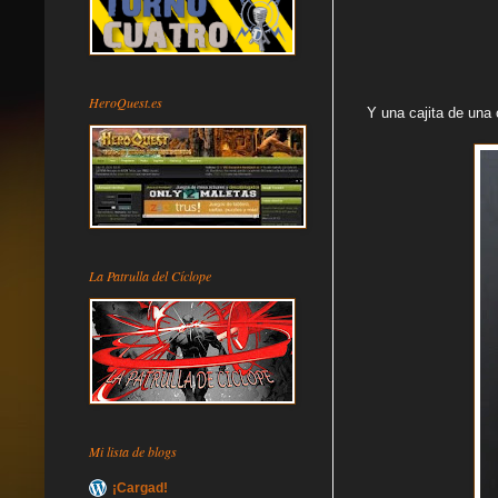
HeroQuest.es
Y una cajita de una 
La Patrulla del Cíclope
Mi lista de blogs
¡Cargad!