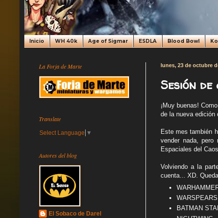
Inicio
WH 40k
Age of Sigmar
ESDLA
Blood Bowl
K
La Forja de Marte
lunes, 23 de octubre d
Sesión de
¡Muy buenas! Como t
de la nueva edició
Translate
Este mes también he
Select Language
▼
vender nada, pero 
Espaciales del Caos
Autores del blog
Volviendo a la par
cuenta... XD. Qued
WARHAMMER U
WARSPEARS (5
BATMAN START
El Sobaco de Darel