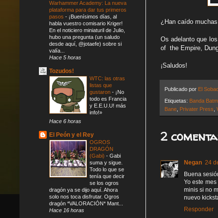
Warhammer Academy: La nueva
plataforma para dar tus primeros
pasos
-
¡Buenísimos días, al
¿Han caído muchas 
habla vuestro comisario Kriger!
En el noticiero miniaturil de Julio,
hubo una pregunta (un saludo
Os adelanto que los
desde aquí, @jotaefe) sobre si
of the Empire, Dung
valía...
Hace 5 horas
¡Saludos!
Tozudos!
WTC: las otras
listas que
Publicado por
El Soba
gustaron
-
¡No
todo es Francia
Etiquetas:
Banda Bat
y E.E.U.U! más
Bane
,
Privater Press
,
info!»
Hace 6 horas
2 comenta
El Peón y el Rey
OGROS
DRAGÓN
(Gabi)
-
Gabi
Negan
24 d
suma y sigue.
Todo lo que se
Buena sesió
tenía que decir
Yo este mes 
se los ogros
minis si no 
dragón ya se dijo aquí. Ahora
solo nos toca disfrutar. Ogros
nuevo kickst
dragón *VALORACIÓN* Mant...
Responder
Hace 16 horas