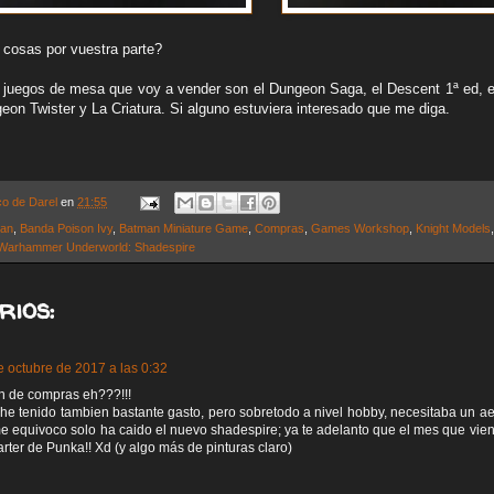
cosas por vuestra parte?
 juegos de mesa que voy a vender son el Dungeon Saga, el Descent 1ª ed, 
eon Twister y La Criatura. Si alguno estuviera interesado que me diga.
co de Darel
en
21:55
man
,
Banda Poison Ivy
,
Batman Miniature Game
,
Compras
,
Games Workshop
,
Knight Models
Warhammer Underworld: Shadespire
rios:
e octubre de 2017 a las 0:32
n de compras eh???!!!
he tenido tambien bastante gasto, pero sobretodo a nivel hobby, necesitaba un ae
me equivoco solo ha caido el nuevo shadespire; ya te adelanto que el mes que vien
arter de Punka!! Xd (y algo más de pinturas claro)