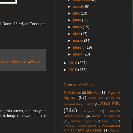
►
agosto
(6)
►
julio
(13)
►
junio
(12)
el Doom 1ª ed, el Conquest
►
mayo
(19)
►
abril
(17)
►
marzo
(24)
►
febrero
(19)
►
enero
(20)
,
Legion of Everblight
,
Panda
►
2016
(227)
►
2015
(175)
Etiquetas del sobaco
Age of
9th Age
(11)
3D Tabletop
(3)
Sigmar
(87)
Alianza
Akaro Dice
(1)
Análisis
Separatista
(8)
AMB
(2)
(244)
rografo nuevo, pinturas y de
Anyma
Angmar
(1)
e lo tengo reservado para el
Distribuciones
(4)
Arena Deathmatch
(10)
Arkham Legends
(1)
Army Box
(1)
Asociación
Arnor
(2)
Arrakis Games
(2)
Miniaturismo Burjassot
(11)
Atomic