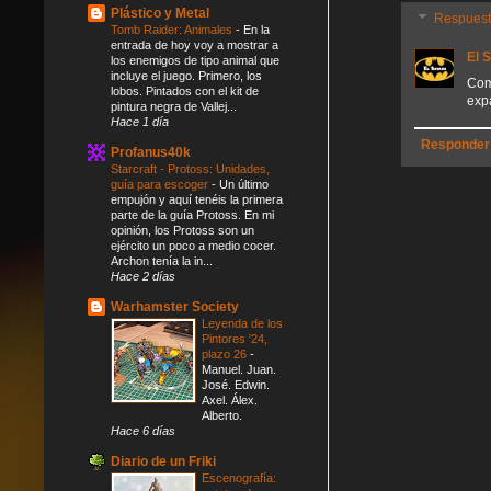
Plástico y Metal
Respues
Tomb Raider: Animales
-
En la
entrada de hoy voy a mostrar a
El 
los enemigos de tipo animal que
incluye el juego. Primero, los
Com
lobos. Pintados con el kit de
exp
pintura negra de Vallej...
Hace 1 día
Responder
Profanus40k
Starcraft - Protoss: Unidades,
guía para escoger
-
Un último
empujón y aquí tenéis la primera
parte de la guía Protoss. En mi
opinión, los Protoss son un
ejército un poco a medio cocer.
Archon tenía la in...
Hace 2 días
Warhamster Society
Leyenda de los
Pintores '24,
plazo 26
-
Manuel. Juan.
José. Edwin.
Axel. Álex.
Alberto.
Hace 6 días
Diario de un Friki
Escenografía: