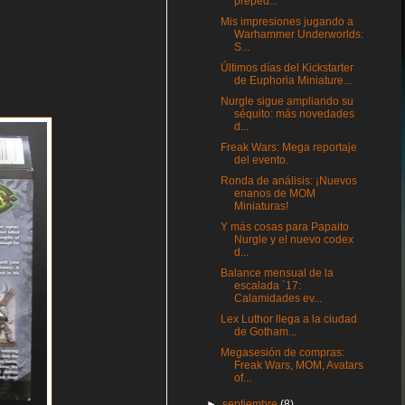
preped...
Mis impresiones jugando a
Warhammer Underworlds:
S...
Últimos días del Kickstarter
de Euphoria Miniature...
Nurgle sigue ampliando su
séquito: más novedades
d...
Freak Wars: Mega reportaje
del evento.
Ronda de análisis: ¡Nuevos
enanos de MOM
Miniaturas!
Y más cosas para Papaito
Nurgle y el nuevo codex
d...
Balance mensual de la
escalada ´17:
Calamidades ev...
Lex Luthor llega a la ciudad
de Gotham...
Megasesión de compras:
Freak Wars, MOM, Avatars
of...
►
septiembre
(8)