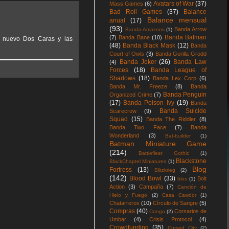
Avatars of War
(37)
Mass Games
(6)
Bad Roll Games
(37)
Balance
Balance mensual
anual
(17)
(93)
Banda Arrow
Banda Amazons
(1)
Banda Batman
(7)
Banda Bane
(10)
 nuevo Dos Caras y las
(48)
Banda Black Mask
(12)
Banda
Court of Owls
(3)
Banda Gorilla Grodd
Banda Joker
(26)
Banda Law
(4)
Forces
(18)
Banda League of
Shadows
(18)
Banda Lex Corp
(6)
Banda Mr. Freeze
(8)
Banda
Banda Penguin
Organized Crime
(7)
(17)
Banda Poison Ivy
(19)
Banda
Banda Suicide
Scarecrow
(9)
Squad
(15)
Banda The Riddler
(8)
Banda Two Face
(7)
Banda
Wonderland
(3)
Bat-builder
(1)
Batman Miniature Game
(214)
Battlefleet Gothic
(1)
Blackstone
BlackChaptel Miniatures
(1)
Blog
Fortress
(13)
Blitzkrieg
(2)
(142)
Blood Bowl
(33)
Bolt
blos
(1)
Action
(3)
Campaña
(7)
Canción de
Hielo y Fuego
(2)
Casa Cawdor
(1)
Chatarreros
(10)
Círculo de Sangre
(5)
Compras
(40)
Corsarios de
Congo
(2)
Umbar
(4)
Crisis Protocol
(4)
Crowdfunding
(35)
Cursed City
(2)