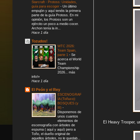
Starcraft - Protoss: Unidades,
guía para escoger
-
Un último
empujón y aquí tenéis la primera
parte de la guía Protoss. En mi
opinión, los Protoss son un
ejército un poco a medio cocer.
Archon tenía la in...
Hace 1 día
Tozudos!
WTC 2026:
Team Spain,
parte 1
-
Se
acerca el World
Team
Championship
2026... más
info!»
Hace 1 día
El Peón y el Rey
ESCENOGRAF
ÍA (Toñuco):
BOSQUES (y
III)
-
Disponemos de
unos cuantos
elementos de
El Heavy Trooper, u
escenografía con árboles de
espuma ( aquí y aquí) pero a
Toño, el dueño original de
aquellos árboles, no le quedab...