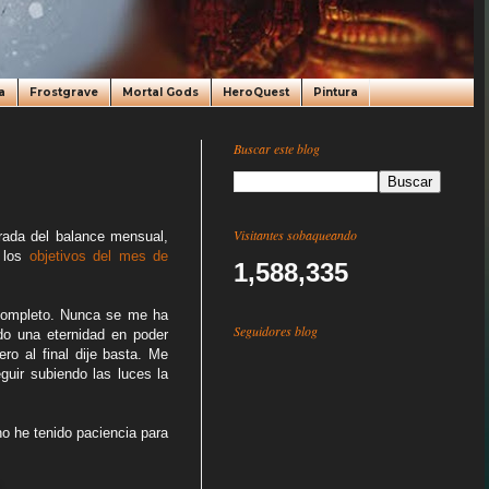
a
Frostgrave
Mortal Gods
HeroQuest
Pintura
Buscar este blog
Visitantes sobaqueando
trada del balance mensual,
e los
objetivos del mes de
1,588,335
 completo. Nunca se me ha
Seguidores blog
do una eternidad en poder
ero al final dije basta. Me
guir subiendo las luces la
no he tenido paciencia para