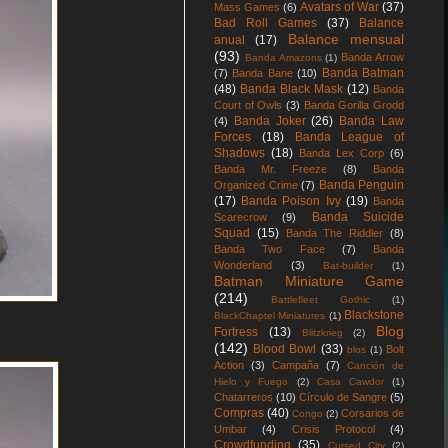
Avatars of War
(37)
Mass Games
(6)
Bad Roll Games
(37)
Balance
Balance mensual
anual
(17)
(93)
Banda Arrow
Banda Amazons
(1)
Banda Batman
(7)
Banda Bane
(10)
(48)
Banda Black Mask
(12)
Banda
Court of Owls
(3)
Banda Gorilla Grodd
Banda Joker
(26)
Banda Law
(4)
Forces
(18)
Banda League of
Shadows
(18)
Banda Lex Corp
(6)
Banda Mr. Freeze
(8)
Banda
Banda Penguin
Organized Crime
(7)
(17)
Banda Poison Ivy
(19)
Banda
Banda Suicide
Scarecrow
(9)
Squad
(15)
Banda The Riddler
(8)
Banda Two Face
(7)
Banda
Wonderland
(3)
Bat-builder
(1)
Batman Miniature Game
(214)
Battlefleet Gothic
(1)
Blackstone
BlackChaptel Miniatures
(1)
Blog
Fortress
(13)
Blitzkrieg
(2)
(142)
Blood Bowl
(33)
Bolt
blos
(1)
Action
(3)
Campaña
(7)
Canción de
Hielo y Fuego
(2)
Casa Cawdor
(1)
Chatarreros
(10)
Círculo de Sangre
(5)
Compras
(40)
Corsarios de
Congo
(2)
Umbar
(4)
Crisis Protocol
(4)
Crowdfunding
(35)
Cursed City
(2)