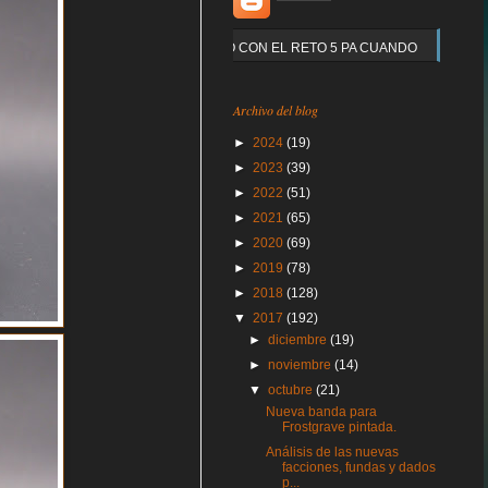
Y QUE PASO CON EL RETO 5 PA CUANDO
Archivo del blog
►
2024
(19)
►
2023
(39)
►
2022
(51)
►
2021
(65)
►
2020
(69)
►
2019
(78)
►
2018
(128)
▼
2017
(192)
►
diciembre
(19)
►
noviembre
(14)
▼
octubre
(21)
Nueva banda para
Frostgrave pintada.
Análisis de las nuevas
facciones, fundas y dados
p...