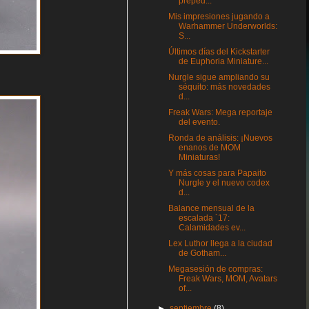
preped...
Mis impresiones jugando a
Warhammer Underworlds:
S...
Últimos días del Kickstarter
de Euphoria Miniature...
Nurgle sigue ampliando su
séquito: más novedades
d...
Freak Wars: Mega reportaje
del evento.
Ronda de análisis: ¡Nuevos
enanos de MOM
Miniaturas!
Y más cosas para Papaito
Nurgle y el nuevo codex
d...
Balance mensual de la
escalada ´17:
Calamidades ev...
Lex Luthor llega a la ciudad
de Gotham...
Megasesión de compras:
Freak Wars, MOM, Avatars
of...
►
septiembre
(8)