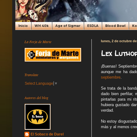
Inicio
WH 40k
Age of Sigmar
ESDLA
Blood Bowl
K
La Forja de Marte
lunes, 2 de octubre de
Lex Luthor
¡Buenas! Septiembre
aunque me ha dado
Translate
septiembre
.
Select Language
▼
Se trata de la ban
dado bien perfilar
Autores del blog
pintarlas para mi r
hubiera gustado dar
verdad.
No estoy disgustado 
más y al menos cre
El Sobaco de Darel