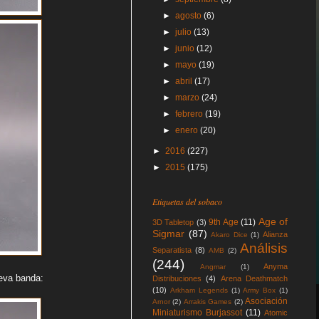
►
agosto
(6)
►
julio
(13)
►
junio
(12)
►
mayo
(19)
►
abril
(17)
►
marzo
(24)
►
febrero
(19)
►
enero
(20)
►
2016
(227)
►
2015
(175)
Etiquetas del sobaco
Age of
9th Age
(11)
3D Tabletop
(3)
Sigmar
(87)
Alianza
Akaro Dice
(1)
Análisis
Separatista
(8)
AMB
(2)
(244)
Anyma
Angmar
(1)
ueva banda:
Distribuciones
(4)
Arena Deathmatch
(10)
Arkham Legends
(1)
Army Box
(1)
Asociación
Arnor
(2)
Arrakis Games
(2)
Miniaturismo Burjassot
(11)
Atomic