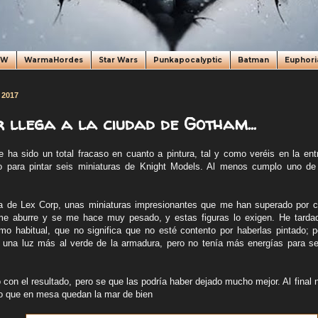
oW
WarmaHordes
Star Wars
Punkapocalyptic
Batman
Euphori
 2017
 llega a la ciudad de Gotham...
 ha sido un total fracaso en cuanto a pintura, tal y como veréis en la en
 para pintar seis miniaturas de Knight Models. Al menos cumplo uno d
da de Lex Corp, unas miniaturas impresionantes que me han superado por
, me aburre y se me hace muy pesado, y estas figuras lo exigen. He tarda
itmo habitual, que no significa que no esté contento por haberlas pintado; p
 una luz más al verde de la armadura, pero no tenía más energías para se
con el resultado, pero se que las podría haber dejado mucho mejor. Al final 
o que en mesa quedan la mar de bien