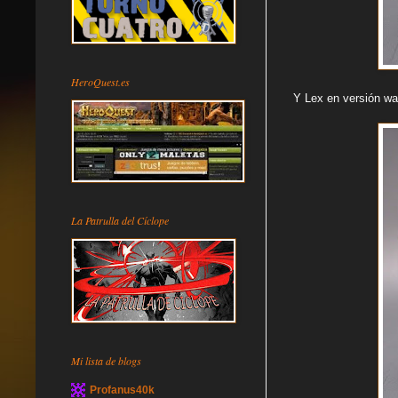
HeroQuest.es
Y Lex en versión war
La Patrulla del Cíclope
Mi lista de blogs
Profanus40k