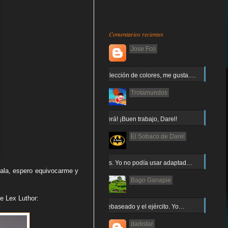
Comentarios recientes
Jose Fco
Muy buena elección de colores, me gusta.…
Trotamundos
¡Arnor no caerá! ¡Buen trabajo, Darel!
El Sobaco de Darel
Jajaja gracias. Yo no podía usar adaptad…
ala, espero equivocarme y
Bago Ganapie
e Lex Luthor:
Increíble el rebaseado y el ejército. Yo…
darkstar