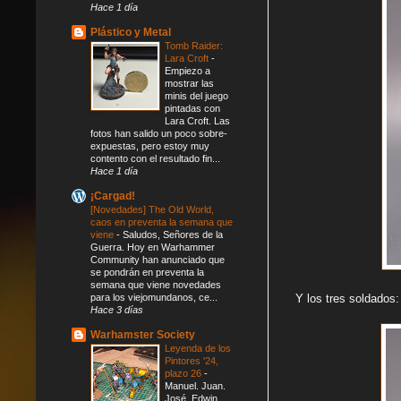
Hace 1 día
Plástico y Metal
Tomb Raider:
Lara Croft
-
Empiezo a
mostrar las
minis del juego
pintadas con
Lara Croft. Las
fotos han salido un poco sobre-
expuestas, pero estoy muy
contento con el resultado fin...
Hace 1 día
¡Cargad!
[Novedades] The Old World,
caos en preventa la semana que
viene
-
Saludos, Señores de la
Guerra. Hoy en Warhammer
Community han anunciado que
se pondrán en preventa la
semana que viene novedades
para los viejomundanos, ce...
Y los tres soldados:
Hace 3 días
Warhamster Society
Leyenda de los
Pintores '24,
plazo 26
-
Manuel. Juan.
José. Edwin.