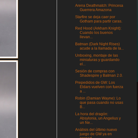
Arena Deathmatch: Princesa
Guerrera Amazona
Starfire se deja caer por
Gotham para partir caras.
Red Hood (Arkham Knight):
Cuando los buenos
llevan...
Batman (Dark Night Rises)
acude a la llamada de la...
Unboxing, montaje de las
miniaturas y guardando
el...
Sesión de compras con
Shadespire y Batman 2.0.
Prepedidos de GW: Los
Eldars vuelven con fuerza
a ...
Robin (Damian Wayne): Lo
que pasa cuando no usas
B...
La hora del dragón:
Absylonia, un Angelius y
un Ne...
Análisis del último nuevo
juego de GW ya en