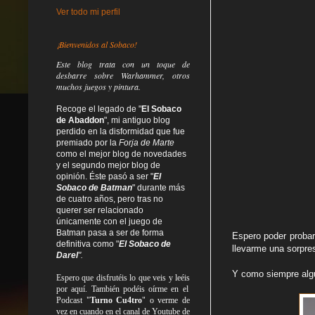
Ver todo mi perfil
¡Bienvenidos al Sobaco!
Este blog trata
con un toque de
desbarre
sobre Warhammer, otros
muchos juegos y pintura.
Recoge el legado de "
El Sobaco
de Abaddon
", mi antiguo blog
perdido en la disformidad
que fue
premiado por la
Forja de Marte
como el mejor blog de novedades
y el segundo mejor blog de
opinión. Éste pasó a ser "
El
Sobaco de Batman
" durante más
de cuatro años, pero tras no
querer ser relacionado
únicamente con el juego de
Batman pasa a ser de forma
Espero poder probar
definitiva como
"
El Sobaco de
llevarme una sorpres
Darel
".
Y como siempre algu
Espero que disfrutéis lo que
veis
y
leéis
por aquí. También podéis oírme en el
Podcast "
Turno Cu4tro
" o verme de
vez en cuando en el canal de Youtube de