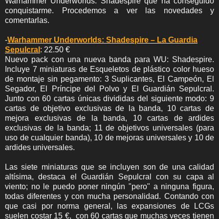
Warhammer Underworlds: Shadespire que ha conseguido
conquistarme. Procedemos a ver las novedades y
comentarlas.
-
Warhammer Underworlds: Shadespire – La Guardia
Sepulcral
: 22.50 €
Nuevo pack con una nueva banda para WU: Shadespire.
Incluye 7 miniaturas de Esqueletos de plástico color hueso
de montaje sin pegamento: 3 Suplicantes, El Campeón, El
Segador, El Príncipe del Polvo y El Guardián Sepulcral.
Junto con 60 cartas únicas divididas del siguiente modo: 9
cartas de objetivo exclusivas de la banda, 10 cartas de
mejora exclusivas de la banda, 10 cartas de ardides
exclusivas de la banda; 11 de objetivos universales (para
uso de cualquier banda), 10 de mejoras universales y 10 de
ardides universales.
Las siete miniaturas que se incluyen son de una calidad
altísima, destaca el Guardián Sepulcral con su capa al
viento; no le puedo poner ningún "pero" a ninguna figura,
todas diferentes y con mucha personalidad. Contando con
que casi por norma general, las expansiones de LCGs
suelen costar 15 €, con 60 cartas que muchas veces tienen