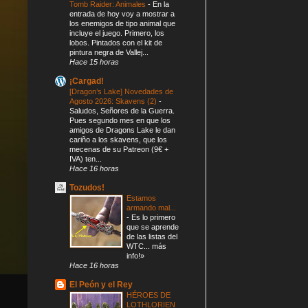
Tomb Raider: Animales
-
En la
entrada de hoy voy a mostrar a
los enemigos de tipo animal que
incluye el juego. Primero, los
lobos. Pintados con el kit de
pintura negra de Vallej...
Hace 15 horas
¡Cargad!
[Dragon’s Lake] Novedades de
Agosto 2026: Skavens (2)
-
Saludos, Señores de la Guerra.
Pues segundo mes en que los
amigos de Dragons Lake le dan
cariño a los skavens, que los
mecenas de su Patreon (9€ +
IVA) ten...
Hace 16 horas
Tozudos!
Estamos
armando mal...
-
Es lo primero
que se aprende
de las listas del
WTC... más
info!»
Hace 16 horas
El Peón y el Rey
HÉROES DE
LOTHLORIEN