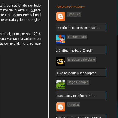
a la sensación de ser todo
Comentarios recientes
umazo de "fuerza D" (¿para
Jose Fco
hículos ligeros como Land
explorarlo y leerme reglas
Muy buena elección de colores, me gusta.…
normal; pero por solo 20 €
Trotamundos
que ver con la anterior en
sta comercial, no creo que
¡Arnor no caerá! ¡Buen trabajo, Darel!
El Sobaco de Darel
Jajaja gracias. Yo no podía usar adaptad…
Bago Ganapie
Increíble el rebaseado y el ejército. Yo…
darkstar