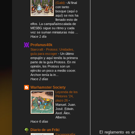
(Gabi)
-
Al final
con tanto
bosque (aquí o
aquí) se nos ha
llenado esto de
elfos. La campaña/escalada de
MESBG sigue su ritmo y cada
vez se suman miniaturas más ...
Hace 1 día
Profanus40k
Starcraft - Protoss: Unidades,
guía para escoger
-
Un último
empujón y aquí tenéis la primera
parte de la guía Protoss. En mi
opinión, los Protoss son un
ejército un poco a medio cocer.
Archon tenía la in...
Hace 2 días
Warhamster Society
Leyenda de los
Pintores '24,
plazo 26
-
Manuel. Juan.
José. Edwin.
Axel. Álex.
Alberto.
Hace 6 días
Diario de un Friki
El reglamento es en
Escenografía: