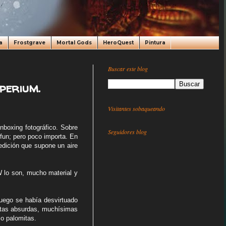
a
Frostgrave
Mortal Gods
HeroQuest
Pintura
Buscar este blog
perium.
Visitantes sobaqueando
nboxing fotográfico. Sobre
Seguidores blog
fun; pero poco importa. En
edición que supone un aire
W lo son, mucho material y
uego se había desvirtuado
istas absurdas, muchísimas
o palomitas.