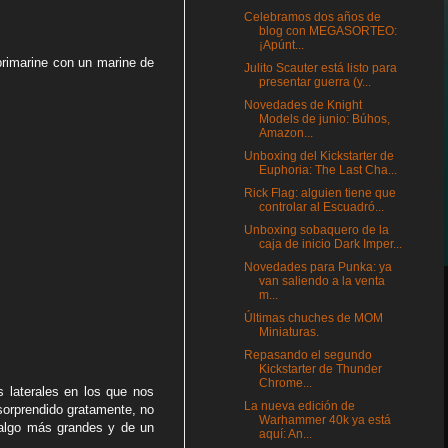
Celebramos dos años de
blog con MEGASORTEO:
¡Apúnt...
primarine con un marine de
Julito Scauter está listo para
presentar guerra (y...
Novedades de Knight
Models de junio: Búhos,
Amazon...
Unboxing del Kickstarter de
Euphoria: The Last Cha...
Rick Flag: alguien tiene que
controlar al Escuadró...
Unboxing sobaquero de la
caja de inicio Dark Imper...
Novedades para Punka: ya
van saliendo a la venta
m...
Últimas chuches de MOM
Miniaturas.
Repasando el segundo
Kickstarter de Thunder
Chrome...
s laterales en los que nos
La nueva edición de
sorprendido gratamente, no
Warhammer 40k ya está
 algo más grandes y de un
aquí: An...