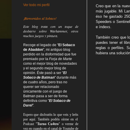
Ver todo mi perfil
Creo que en la nuev
más jugable. Mi Lan
éso he gastado 250
¡Bienvenidos al Sobaco!
Speeders o Sentinel
Este blog trata
con un toque de
e índexs.
desbarre
sobre Warhammer, otros
muchos juegos y pintura.
También creo que lo
puedes tener el lib
Recoge el legado de "
El Sobaco
reglas o perfiles. 
de Abaddon
", mi antiguo blog
hubiera una solución
perdido en la disformidad
que fue
premiado por la
Forja de Marte
como el mejor blog de novedades
y el segundo mejor blog de
opinión. Éste pasó a ser "
El
Sobaco de Batman
" durante más
de cuatro años, pero tras no
querer ser relacionado
únicamente con el juego de
Batman pasa a ser de forma
definitiva como
"
El Sobaco de
Darel
".
Espero que disfrutéis lo que
veis
y
leéis
por aquí. También podéis oírme en el
Podcast "
Turno Cu4tro
" o verme de
vez en cuando en el canal de Youtube de