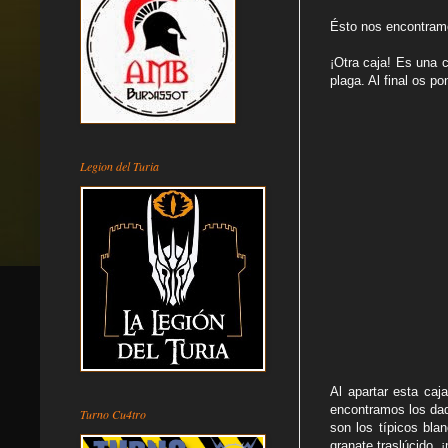
Ésto nos encontramo
¡Otra caja! Es una 
plaga. Al final os p
Legion del Turia
Al apartar esta caj
encontramos los dad
Turno Cu4tro
son los típicos bl
granate traslúcido,