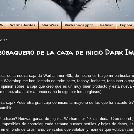
oW
WarmaHordes
Star Wars
Punkapocalyptic
Batman
Euphori
 2017
sobaquero de la caja de inicio Dark Im
lar de la nueva caja de Warhammer 40k, de hecho os traigo mi particular u
orkshop me han llamado de todo: hater, fanboy, fanhater, fanhunter o boy
i opinión sobre la caja que creo que es un muy buen producto y esta nueva 
e empezaba a oler a rancio (y no lo digo por los nurglosos)...
a caja? Pues otra gran caja de inicio, la mayoría de las que ha sacado G
sumible.
ª edición? Nuevas ganas de jugar a Warhammer 40, sin duda. Creo que el j
s imposibles de controlar, cada semana nuevos perfiles y hojas de datos, l
 en el fondo de tu armario, vehículos que volaban y marines que volaban com