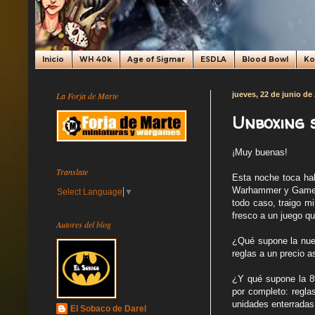
Inicio
WH 40k
Age of Sigmar
ESDLA
Blood Bowl
K
La Forja de Marte
jueves, 22 de junio de
Unboxing 
¡Muy buenas!
Translate
Esta noche toca hab
Warhammer y Games W
Select Language
▼
todo caso, traigo m
fresco a un juego qu
Autores del blog
¿Qué supone la nuev
reglas a un precio a
¿Y qué supone la 8
por completo: regla
unidades enterradas
El Sobaco de Darel