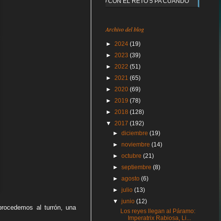
Y QUE PASO CON EL RETO 5 PA CUANDO
Archivo del blog
►
2024
(19)
►
2023
(39)
►
2022
(51)
►
2021
(65)
►
2020
(69)
►
2019
(78)
►
2018
(128)
▼
2017
(192)
►
diciembre
(19)
►
noviembre
(14)
►
octubre
(21)
►
septiembre
(8)
►
agosto
(6)
►
julio
(13)
▼
junio
(12)
procedemos al turrón, una
Los reyes llegan al Páramo:
Imperatrix Rabiosa, Li...