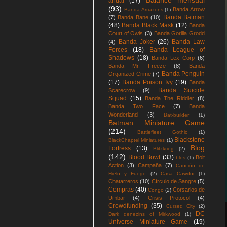
Balance mensual
anual
(17)
(93)
Banda Arrow
Banda Amazons
(1)
Banda Batman
(7)
Banda Bane
(10)
(48)
Banda Black Mask
(12)
Banda
Court of Owls
(3)
Banda Gorilla Grodd
Banda Joker
(26)
Banda Law
(4)
Forces
(18)
Banda League of
Shadows
(18)
Banda Lex Corp
(6)
Banda Mr. Freeze
(8)
Banda
Banda Penguin
Organized Crime
(7)
(17)
Banda Poison Ivy
(19)
Banda
Banda Suicide
Scarecrow
(9)
Squad
(15)
Banda The Riddler
(8)
Banda Two Face
(7)
Banda
Wonderland
(3)
Bat-builder
(1)
Batman Miniature Game
(214)
Battlefleet Gothic
(1)
Blackstone
BlackChaptel Miniatures
(1)
Blog
Fortress
(13)
Blitzkrieg
(2)
(142)
Blood Bowl
(33)
Bolt
blos
(1)
Action
(3)
Campaña
(7)
Canción de
Hielo y Fuego
(2)
Casa Cawdor
(1)
Chatarreros
(10)
Círculo de Sangre
(5)
Compras
(40)
Corsarios de
Congo
(2)
Umbar
(4)
Crisis Protocol
(4)
Crowdfunding
(35)
Cursed City
(2)
DC
Dark denezins of Mirkwood
(1)
Universe Miniature Game
(19)