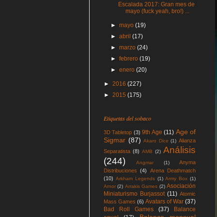
Escalada 2017: Gran mes de
mayo (fuck yeah, bro!) ...
►
mayo
(19)
►
abril
(17)
►
marzo
(24)
►
febrero
(19)
►
enero
(20)
►
2016
(227)
►
2015
(175)
Etiquetas del sobaco
Age of
9th Age
(11)
3D Tabletop
(3)
Sigmar
(87)
Alianza
Akaro Dice
(1)
Análisis
Separatista
(8)
AMB
(2)
(244)
Anyma
Angmar
(1)
Distribuciones
(4)
Arena Deathmatch
(10)
Arkham Legends
(1)
Army Box
(1)
Asociación
Arnor
(2)
Arrakis Games
(2)
Miniaturismo Burjassot
(11)
Atomic
Avatars of War
(37)
Mass Games
(6)
Bad Roll Games
(37)
Balance