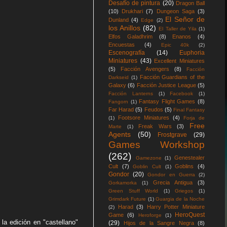
Desafío de pintura
(20)
Dragon Ball
(10)
Drukhari
(7)
Dungeon Saga
(3)
El Señor de
Dunland
(4)
Edge
(2)
los Anillos
(82)
El Taller de Yila
(1)
Elfos Galadhrim
(8)
Enanos
(4)
Encuestas
(4)
Epic 40k
(2)
Escenografía
(14)
Euphoria
Miniatures
(43)
Excellent Miniatures
(5)
Facción Avengers
(8)
Facción
Facción Guardians of the
Darkseid
(1)
Galaxy
(6)
Facción Justice League
(5)
Facción Lanterns
(1)
Facebook
(1)
Fantasy Flight Games
(8)
Fangorn
(1)
Far Harad
(5)
Feudos
(5)
Final Fantasy
Footsore Miniatures
(4)
(1)
Forja de
Free
Freak Wars
(3)
Marte
(1)
Agents
(50)
Frostgrave
(29)
Games Workshop
(262)
Genestealer
Gamezone
(1)
Cult
(7)
Goblins
(4)
Goblin Cult
(1)
Gondor
(20)
Gondor en Guerra
(2)
Grecia Antigua
(3)
Gorkamorka
(1)
Green Stuff World
(1)
Griegos
(1)
Grimdark Future
(1)
Guargia de la Noche
Harad
(3)
Harry Potter Miniature
(2)
HeroQuest
Game
(6)
Heroforge
(1)
la edición en "castellano"
(29)
Hijos de la Sangre Negra
(8)