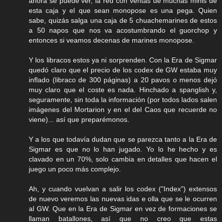
ahora se puede ver, la red con ventas de muchas minis de
esta caja y el que sean monopose es una pega. Quien
sabe, quizás salga una caja de 5 chuachemarines de estos
a 50 napos que nos va acostumbrando el guorchop y
entonces si veamos decenas de marines monopose.
Y los libracos estos ya ni sorprenden. Con la Era de Sigmar
quedó claro que el precio de los codex de GW estaba muy
inflado (libraco de 300 páginas) a 20 pavos o menos dejó
muy claro que el coste es nada. Hinchado a spanglish y,
seguramente, sin toda la información (por todos lados salen
imágenes del Mortarion y en el del Caos que recuerde no
viene)... así que preparémonos.
Y a los que todavía dudan que se parezca tanto a la Era de
Sigmar es que no lo han jugado. Yo lo he hecho y es
clavado en un 70%, solo cambia en detalles que hacen el
juego un poco más complejo.
Ah, y cuando vuelvan a salir los codex ("Index") extensos
de nuevo veremos las nuevas idas e olla que se le ocurren
al GW. Que en la Era de Sigmar en vez de formaciones se
llaman batallones, así que no creo que estas