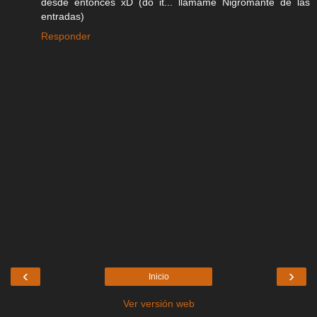
desde entonces xD (do it... llámame Nigromante de las
entradas)
Responder
‹
›
Inicio
Ver versión web