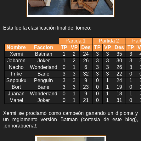
Esta fue la clasificación final del torneo:
Partida 1
Partida 2
Par
Nombre
Faccion
TP
VP
Des
TP
VP
Des
TP
V
Xermi
Batman
1
2
24
3
3
35
3
Jabaron
Joker
1
2
26
3
3
30
3
Nacho
Wonderland
0
1
6
3
3
26
3
Frike
Bane
3
3
32
3
3
22
0
Seppuku
Penguin
3
3
9
0
1
24
1
Bort
Bane
3
3
23
0
1
19
0
Juanan
Wonderland
0
1
9
0
1
18
1
Manel
Joker
0
1
21
0
1
31
0
Xermi se proclamó como campeón ganando un diploma y
un reglamento versión Batman (cortesía de este blog),
¡enhorabuena!: