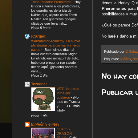
Tomb Raiders: Protectores
-
Hoy
tienes a Harley Q
le toca el turno a los protectores,
Pheromones
para h
los guardianes de la isla de
posibilidades y muy
Kairos que, al puro estilo Tomb
Raider, son guerreros griegos
clásicos que llevan ah...
¿Qué os parece Doñ
Hace 5 horas
No haréis daño a mi
¡Cargad!
Warhammer Academy: La nueva
plataforma para dar tus primeros
pasos
-
¡Buenísimos días, al
Publicado por
El Soba
habla vuestro comisario Kriger!
En el noticiero miniaturil de Julio,
Etiquetas:
Análisis
,
Ban
hubo una pregunta (un saludo
desde aquí, @jotaefe) sobre si
valía...
No hay co
Hace 1 día
Tozudos!
WTC: las otras
Publicar 
listas que
gustaron
-
¡No
todo es Francia
y E.E.U.U! más
info!»
Hace 1 día
El Peón y el Rey
OGROS
DRAGÓN
(Gabi)
-
Gabi