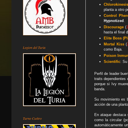
Chlorokinesi
planta a otro 
Control Ph
Hypnotized
.
Discourage
(
hasta el final 
Elite Boss (Pl
Mortal Kiss
(
Legion del Turia
como Baja.
Poison Inmun
Scientific
: Su
Perfil de leader bu
traits dependiente
porque si Ivy muer
banda.
Su movimiento es b
acción de una plant
En ataque destaca 
Turno Cu4tro
como la circular (p
automáticamente un