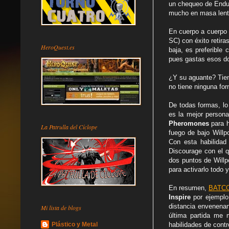
un chequeo de Endur
mucho en masa lent
En cuerpo a cuerpo 
SC) con éxito retira
HeroQuest.es
baja, es preferible 
pues gastas esos d
¿Y su aguante? Tie
no tiene ninguna fo
De todas formas, lo
es la mejor persona
Pheromones
para h
La Patrulla del Cíclope
fuego de bajo Willp
Con esta habilidad
Discourage con el q
dos puntos de Willp
para activarlo todo 
En resumen,
BATCO
Inspire
por ejemplo.
distancia envenenan
Mi lista de blogs
última partida me 
Plástico y Metal
habilidades de contr