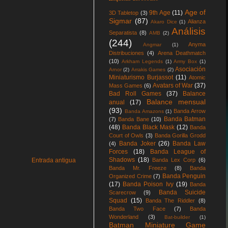
Age of
9th Age
(11)
3D Tabletop
(3)
Sigmar
(87)
Alianza
Akaro Dice
(1)
Análisis
Separatista
(8)
AMB
(2)
(244)
Anyma
Angmar
(1)
Distribuciones
(4)
Arena Deathmatch
(10)
Arkham Legends
(1)
Army Box
(1)
Asociación
Arnor
(2)
Arrakis Games
(2)
Miniaturismo Burjassot
(11)
Atomic
Avatars of War
(37)
Mass Games
(6)
Bad Roll Games
(37)
Balance
Balance mensual
anual
(17)
(93)
Banda Arrow
Banda Amazons
(1)
Banda Batman
(7)
Banda Bane
(10)
(48)
Banda Black Mask
(12)
Banda
Court of Owls
(3)
Banda Gorilla Grodd
Banda Joker
(26)
Banda Law
(4)
Forces
(18)
Banda League of
Shadows
(18)
Entrada antigua
Banda Lex Corp
(6)
Banda Mr. Freeze
(8)
Banda
Banda Penguin
Organized Crime
(7)
(17)
Banda Poison Ivy
(19)
Banda
Banda Suicide
Scarecrow
(9)
Squad
(15)
Banda The Riddler
(8)
Banda Two Face
(7)
Banda
Wonderland
(3)
Bat-builder
(1)
Batman Miniature Game