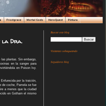
a
Frostgrave
Mortal Gods
HeroQuest
Pintura
Buscar este blog
e la Dra.
Visitantes sobaqueando
 las plantas. Sin embargo,
Seguidores blog
toxinas en la sangre para
nvirtiéndola en Poison Ivy.
nfurecida por la traición,
te de coche, Pamela se fue
aire a menos que la ciudad
ecido en Gotham el mismo