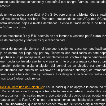
ance para librarse del veneno y sino sufrirá otra sangre. Vamos, una pasada
amente...
de primeras parece algo débil: A 3 y S 5+, pero gracias a
Mortal Kiss
si rea
s al rival como Baja, not bad... Por tanto, empleando los tres AC y tres SC po
contra defensas bajas o rivales derribados, siendo la tirada difícil la de heri
os SC en otra cosa.
ne un respetable D 4 y E 8, además de ser inmune a venenos por
Poison In
rma de protegerse y tendremos que tener cuidad.
 mejor del personaje viene en el jugo que le podemos sacar con sus habili
je de control del juego hoy por hoy. Tenemos dos habilidades en este asp
ipnotizar a un personaje rival, es terriblemente útil contra el típico henchme
ower; poder controlarlo ese turno y usar un rifle o una granada contra su p
 también podemos alejar a alguien del control de un objetivo por ejempl
ue quitamos dos puntos de Willpower a un personaje enemigo, es tremendo 
ower, es una habilidad muuuy poderosa. Por desgracia no tenemos tantos c
y nos tocará elegir cada ronda.
NSEJO para uso de Poison Ivy
: Es un leader que no apoya a la banda, no 
 Por el alcance de tu ataque y traits te tocará acercarte al meollo. Usa to
do a cuantos más rivales mejor y acércate sólo al cuerpo si ves oportuno 
mataron así a Ras´Al Ghul con una sóla herida que había sido derribado
ol, usa
Discourage
,
que no tiene alcance máximo,
si tienes a algún enemigo 