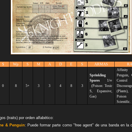
$
Wp
S
M
A
D
E
S
ARMAS
RA
Affinit
Sprinkling
Penguin, C
Spores
1/∞
Control 
0
8
5+
3
3
4
8
3
(Poison: Toxic
Discourag
S
, Expansive,
(Plants),
Gas)
Poison
Scientific.
s (traits) por orden alfabético:
ane & Penguin
: Puede formar parte como "free agent" de una banda en la