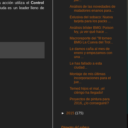
jue...
 acción utiliza el
Control
Análisis de las novedades de
uda es un leader lleno de
matadores enanos para...
Exlusiva del sobaco: Nueva
tarjeta para los packs ...
Análisis blíster BMG: Poison
Ivy, ¡a ver qué hace ...
Macroreporte del "III torneo
BMG La Cueva del Trol...
Le damos caña al mes de
enero y empezamos con
una ...
Le has fallado a esta
ciudad...
Montaje de mis últimas
incorporaciones para el
jue...
Temed hijos el mal, ¡el
clérigo ha llegado!
Proyectos de pintura para
2016, ¿lo conseguiré?
►
2015
(175)
Etiquetas del sobaco