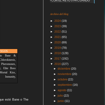
Y QUE PASO CON EL RETO 5 PA CUANDO
Archivo del blog
►
2024
(19)
►
2023
(39)
►
2022
(51)
►
2021
(65)
►
2020
(69)
►
2019
(78)
SGOS
►
2018
(128)
y to Bane &
►
2017
(192)
hlorokinesis,
▼
2016
(227)
Pheromones,
e, Elite Boss
►
diciembre
(20)
 Mortal Kiss,
►
noviembre
(20)
 Inmunity,
►
octubre
(22)
►
septiembre
(16)
►
agosto
(11)
►
julio
(22)
 que esté Bane o The
►
junio
(11)