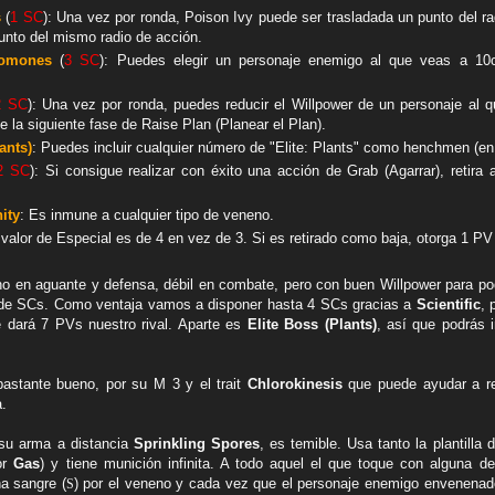
s
(
1 SC
): Una vez por ronda, Poison Ivy puede ser trasladada un punto del r
punto del mismo radio de acción.
eromones
(
3 SC
): Puedes elegir un personaje enemigo al que veas a 10cm
2 SC
): Una vez por ronda, puedes reducir el Willpower de un personaje al 
de la siguiente fase de Raise Plan (Planear el Plan).
ants)
: Puedes incluir cualquier número de "Elite: Plants" como henchmen (en
2 SC
): Si consigue realizar con éxito una acción de Grab (Agarrar), retira
ity
: Es inmune a cualquier tipo de veneno.
 valor de Especial es de 4 en vez de 3. Si es retirado como baja, otorga 1 PV a
eno en aguante y defensa, débil en combate, pero con buen Willpower para p
s de SCs. Como ventaja vamos a disponer hasta 4 SCs gracias a
Scientific
, 
e dará 7 PVs nuestro rival. Aparte es
Elite Boss (Plants)
, así que podrás i
astante bueno, por su M 3 y el trait
Chlorokinesis
que puede ayudar a re
a.
su arma a distancia
Sprinkling Spores
, es temible. Usa tanto la plantilla 
or
Gas
) y tiene munición infinita. A todo aquel el que toque con alguna de 
a sangre (
) por el veneno y cada vez que el personaje enemigo envenenado
S