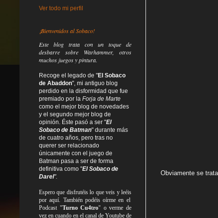
Ver todo mi perfil
¡Bienvenidos al Sobaco!
Este blog trata
con un toque de
desbarre
sobre Warhammer, otros
muchos juegos y pintura.
Recoge el legado de "
El Sobaco
de Abaddon
", mi antiguo blog
perdido en la disformidad
que fue
premiado por la
Forja de Marte
como el mejor blog de novedades
y el segundo mejor blog de
opinión. Éste pasó a ser "
El
Sobaco de Batman
" durante más
de cuatro años, pero tras no
querer ser relacionado
únicamente con el juego de
Batman pasa a ser de forma
definitiva como
"
El Sobaco de
Obviamente se trata 
Darel
".
Espero que disfrutéis lo que
veis
y
leéis
por aquí. También podéis oírme en el
Podcast "
Turno Cu4tro
" o verme de
vez en cuando en el canal de Youtube de