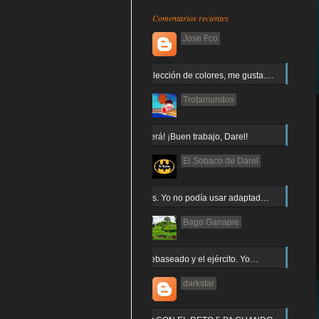
Comentarios recientes
Jose Fco
Muy buena elección de colores, me gusta.…
Trotamundos
¡Arnor no caerá! ¡Buen trabajo, Darel!
El Sobaco de Darel
Jajaja gracias. Yo no podía usar adaptad…
Bago Ganapie
Increíble el rebaseado y el ejército. Yo…
darkstar