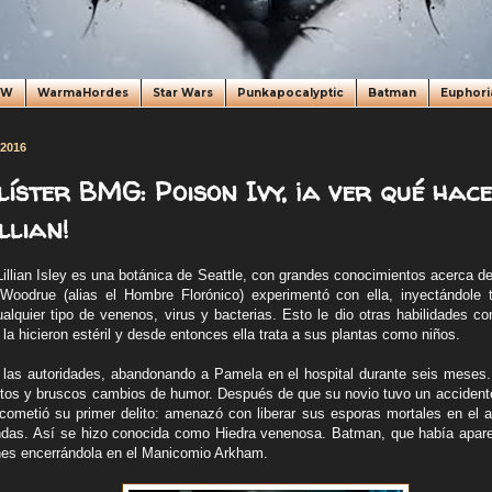
oW
WarmaHordes
Star Wars
Punkapocalyptic
Batman
Euphori
 2016
líster BMG: Poison Ivy, ¡a ver qué hac
llian!
illian Isley es una botánica de Seattle, con grandes conocimientos acerca de
 Woodrue (alias el Hombre Florónico) experimentó con ella, inyectándole 
alquier tipo de venenos, virus y bacterias. Esto le dio otras habilidades co
la hicieron estéril y desde entonces ella trata a sus plantas como niños.
as autoridades, abandonando a Pamela en el hospital durante seis meses. E
ntos y bruscos cambios de humor. Después de que su novio tuvo un acciden
 cometió su primer delito: amenazó con liberar sus esporas mortales en el 
das. Así se hizo conocida como Hiedra venenosa. Batman, que había apar
anes encerrándola en el Manicomio Arkham.