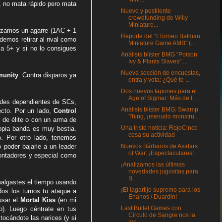
, no mata rápido pero mata
Nuevo y pestilente
crowdfunding de Willy
Miniature...
lizamos un agarre (1AC + 1
Reporte del "I Torneo Batman
demos retirar al rival como
Miniature Game AMB" (...
r a 5+ y si no lo consigues
Análisis blíster BMG "Poison
Ivy & Plants Slaves" ...
Nueva sección de encuestas,
munity
. Contra disparos ya
entra y vota: ¿Qué te ...
Dos nuevos tapones para el
Age of Sigmar: Más de l...
dades dependientes de SCs,
Análisis blíster BMG: Swamp
ecto. Por un lado,
Control
Thing, ¡menudo monstru...
n de élite o con un arma de
Una triste noticia: RojoCinco
ropia banda es muy bestia.
cesa su actividad
o. Por otro lado, tenemos
Nuevos Bárbaros de Avatars
poder bajarle a un leader
of War: ¡Espectaculares!
ontadores y especial como
¡Analizamos las últimas
novedades jugositas para
B...
malgastes el tiempo usando
¡El lagartijo supremo para los
dos los turnos tu ataque a
Enanos / Duardin!
usar el
Mortal Kiss
(en mi
Last Bullet Games con
). Luego céntrate en tus
Círculo de Sangre nos la
tocándote las narices (y si