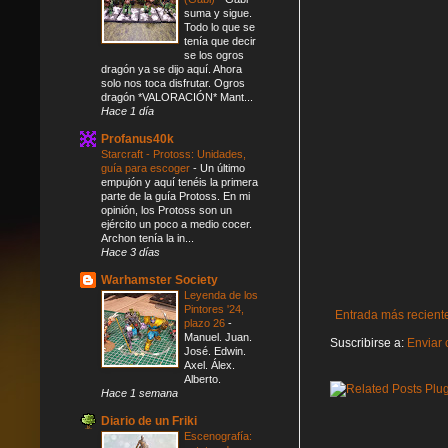
suma y sigue.
Todo lo que se
tenía que decir
se los ogros
dragón ya se dijo aquí. Ahora
solo nos toca disfrutar. Ogros
dragón *VALORACIÓN* Mant...
Hace 1 día
Profanus40k
Starcraft - Protoss: Unidades,
guía para escoger
-
Un último
empujón y aquí tenéis la primera
parte de la guía Protoss. En mi
opinión, los Protoss son un
ejército un poco a medio cocer.
Archon tenía la in...
Hace 3 días
Warhamster Society
Leyenda de los
Pintores '24,
Entrada más recient
plazo 26
-
Manuel. Juan.
Suscribirse a:
Enviar 
José. Edwin.
Axel. Álex.
Alberto.
Hace 1 semana
Diario de un Friki
Escenografía: