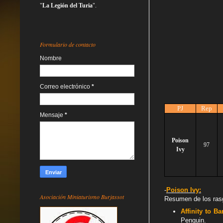
"
La Legión del Turia
".
Formulario de contacto
Nombre
Correo electrónico
*
PJ
Rep
Mensaje
*
Poison
97
Ivy
-
Poison Ivy:
Asociación Miniaturismo Burjassot
Resumen de los rasgo
Affinity to B
Penguin.