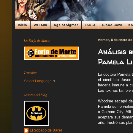
Inicio
WH 40k
Age of Sigmar
ESDLA
Blood Bowl
K
La Forja de Marte
viernes, 8 de enero de
Análisis b
Pamela Li
Translate
La doctora Pamela L
el científico Jason
Select Language
▼
hacerla inmune a cu
Las toxinas también 
Autores del blog
Woodrue escapó de l
Pamela sufrió viole
a Gotham City. Allí
aceptara sus deman
año, frustró sus pl
El Sobaco de Darel