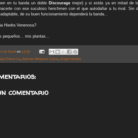
ueen en tu banda un doble
Discourage
mejor) y si estás ya en mitad de la
acerte con ese suculoso henchmen con el que autodañar a tu rival. Sin d
 adaptable, de su buen funcionamiento dependerá la banda...
a Hiedra Venenosa?
s pequeños... mis plantas...
co de Darel
en
14:44
da Poison Ivy
,
Batman Miniature Game
,
Knight Models
mentarios:
un comentario