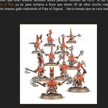
ores que eran enanos temibles ahora parecen bufones de circo. Si los
rs of War
ya es para echarse a llorar que tienes 20 de ellos mucho mej
idos enanos gallo malnutrido al Paje of Sigmar... Hacía tiempo que no veía na