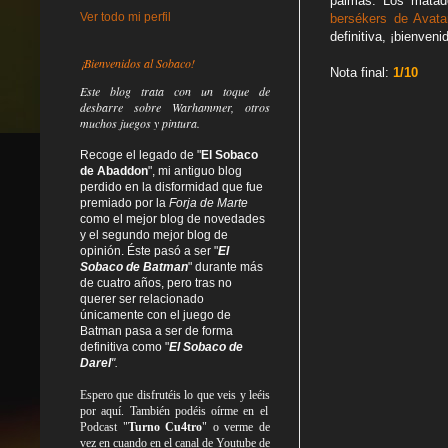
palmas. Los matad
Ver todo mi perfil
bersékers de Avata
definitiva, ¡bienven
¡Bienvenidos al Sobaco!
Nota final:
1/10
Este blog trata
con un toque de
desbarre
sobre Warhammer, otros
muchos juegos y pintura.
Recoge el legado de "
El Sobaco
de Abaddon
", mi antiguo blog
perdido en la disformidad
que fue
premiado por la
Forja de Marte
como el mejor blog de novedades
y el segundo mejor blog de
opinión. Éste pasó a ser "
El
Sobaco de Batman
" durante más
de cuatro años, pero tras no
querer ser relacionado
únicamente con el juego de
Batman pasa a ser de forma
definitiva como
"
El Sobaco de
Darel
".
Espero que disfrutéis lo que
veis
y
leéis
por aquí. También podéis oírme en el
Podcast "
Turno Cu4tro
" o verme de
vez en cuando en el canal de Youtube de