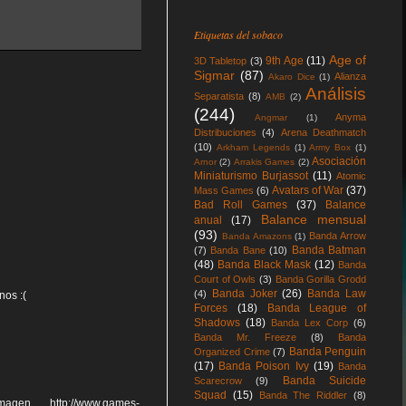
Etiquetas del sobaco
Age of
9th Age
(11)
3D Tabletop
(3)
Sigmar
(87)
Alianza
Akaro Dice
(1)
Análisis
Separatista
(8)
AMB
(2)
(244)
Anyma
Angmar
(1)
Distribuciones
(4)
Arena Deathmatch
(10)
Arkham Legends
(1)
Army Box
(1)
Asociación
Arnor
(2)
Arrakis Games
(2)
Miniaturismo Burjassot
(11)
Atomic
Avatars of War
(37)
Mass Games
(6)
Bad Roll Games
(37)
Balance
Balance mensual
anual
(17)
(93)
Banda Arrow
Banda Amazons
(1)
Banda Batman
(7)
Banda Bane
(10)
(48)
Banda Black Mask
(12)
Banda
Court of Owls
(3)
Banda Gorilla Grodd
Banda Joker
(26)
Banda Law
(4)
nos :(
Forces
(18)
Banda League of
Shadows
(18)
Banda Lex Corp
(6)
Banda Mr. Freeze
(8)
Banda
Banda Penguin
Organized Crime
(7)
(17)
Banda Poison Ivy
(19)
Banda
Banda Suicide
Scarecrow
(9)
Squad
(15)
Banda The Riddler
(8)
en http://www.games-