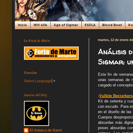
Inicio
WH 40k
Age of Sigmar
ESDLA
Blood Bowl
K
La Forja de Marte
martes, 12 de enero d
Análisis 
Sigmar: u
Translate
Este fin de semana
unas semanas de no
Select Language
▼
cargado el concepto
Autores del blog
-
Vulkite Berzerkers
Kit de setenta y cu
con escudo. Para em
en el diseño de las
Cuerpos desproporci
absurdas más digna
poses absurdas con
El Sobaco de Darel