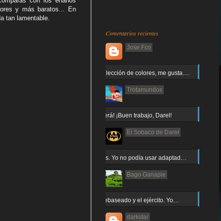
 comparas con los enanos
ores y más baratos... En
da tan lamentable.
Comentarios recientes
Jose Fco
Muy buena elección de colores, me gusta.…
Trotamundos
¡Arnor no caerá! ¡Buen trabajo, Darel!
El Sobaco de Darel
Jajaja gracias. Yo no podía usar adaptad…
Bago Ganapie
Increíble el rebaseado y el ejército. Yo…
darkstar