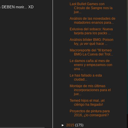
Last Bullet Games con
es DEBEN morir... XD
Círculo de Sangre nos la
jue...
Análisis de las novedades de
matadores enanos para...
Exlusiva del sobaco: Nueva
tarjeta para los packs ...
Análisis blíster BMG: Poison
Ivy, ¡a ver qué hace ...
Macroreporte del "III torneo
BMG La Cueva del Trol...
Le damos caña al mes de
enero y empezamos con
una ...
Le has fallado a esta
ciudad...
Montaje de mis últimas
incorporaciones para el
jue...
Temed hijos el mal, ¡el
clérigo ha llegado!
Proyectos de pintura para
2016, ¿lo conseguiré?
►
2015
(175)