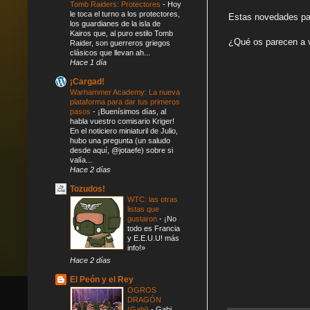
Tomb Raiders: Protectores
-
Hoy
le toca el turno a los protectores,
Estas novedades pas
los guardianes de la isla de
Kairos que, al puro estilo Tomb
¿Qué os parecen a 
Raider, son guerreros griegos
clásicos que llevan ah...
Hace 1 día
¡Cargad!
Warhammer Academy: La nueva
plataforma para dar tus primeros
pasos
-
¡Buenísimos días, al
habla vuestro comisario Kriger!
En el noticiero miniaturil de Julio,
hubo una pregunta (un saludo
desde aquí, @jotaefe) sobre si
valía...
Hace 2 días
Tozudos!
WTC: las otras
listas que
gustaron
-
¡No
todo es Francia
y E.E.U.U! más
info!»
Hace 2 días
El Peón y el Rey
OGROS
DRAGÓN
(Gabi)
-
Gabi