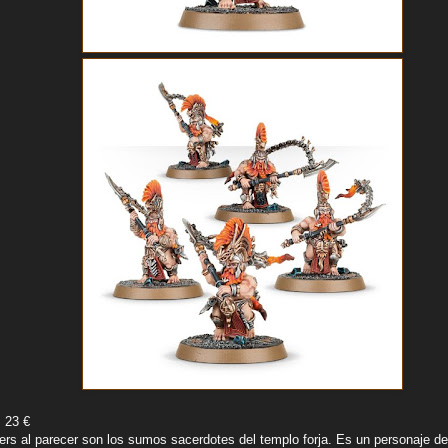
: 23 €
rs al parecer son los sumos sacerdotes del templo forja. Es un personaje de 