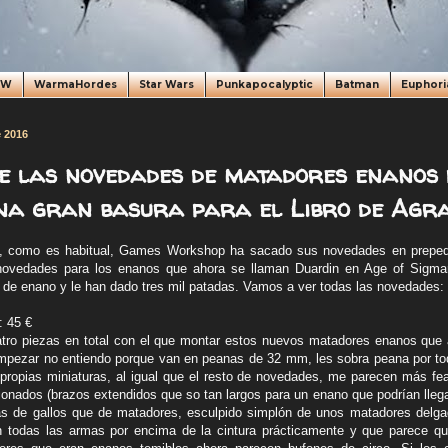
oW
WarmaHordes
Star Wars
Punkapocalyptic
Batman
Euphori
e 2016
de las novedades de matadores enanos
na gran basura para el Libro de Agra
, como es habitual, Games Workshop ha sacado sus novedades en prepedi
vedades para los enanos que ahora se llaman Duardin en Age of Sigmar
 de enano y le han dado tres mil patadas. Vamos a ver todas las novedades:
: 45 €
atro piezas en total con el que montar estos nuevos matadores enanos que 
pezar no entiendo porque van en peanas de 32 mm, les sobra peana por tod
 propias miniaturas, al igual que el resto de novedades, me parecen más fe
onados (brazos extendidos que so tan largos para un enano que podrían llegar
s de gallos que de matadores, esculpido simplón de unos matadores delg
 todas las armas por encima de la cintura prácticamente y que parece q