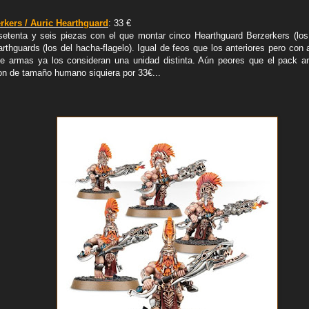
rkers / Auric Hearthguard
: 33 €
setenta y seis piezas con el que montar cinco Hearthguard Berzerkers (lo
rthguards (los del hacha-flagelo). Igual de feos que los anteriores pero co
e armas ya los consideran una unidad distinta. Aún peores que el pack an
on de tamaño humano siquiera por 33€...