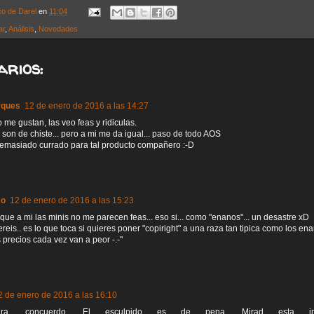
co de Darel
en
11:04
ar
,
Análisis
,
Novedades
arios:
rques
12 de enero de 2016 a las 14:27
 me gustan, las veo feas y ridiculas.
 son de chiste... pero a mi me da igual... paso de todo AOS
demasiado currado para tal producto compañero :-D
so
12 de enero de 2016 a las 15:23
que a mi las minis no me parecen feas... eso si... como "enanos"... un desastre xD
eis.. es lo que toca si quieres poner "copiright" a una raza tan tipica como los ena
s precios cada vez van a peor -.-"
2 de enero de 2016 a las 16:10
ra, concuerdo. El esculpido es de pena. Mirad esta imag