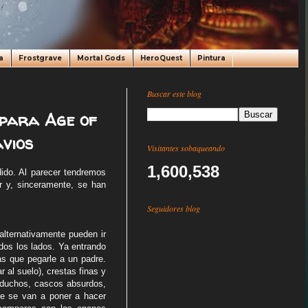
a
Frostgrave
Mortal Gods
HeroQuest
Pintura
Buscar este blog
 para Age of
vios
Visitantes sobaqueando
1,600,538
do. Al parecer tendremos
 y, sinceramente, se han
Seguidores blog
alternativamente pueden ir
os los lados. Ya entrando
as que pegarle a un padre.
 al suelo), crestas finas y
aduchos, cascos absurdos,
ue se van a poner a hacer