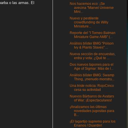
barba o las armas. El
Nos hacemos eco: ¡Se
avecina "Marvel Universe
Mini...
Nuevo y pestilente
crowdfunding de Willy
Miniature...
Reporte del "I Torneo Batman
Miniature Game AMB" (...
Análisis blíster BMG "Poison
Ivy & Plants Slaves" ...
Nueva sección de encuestas,
entra y vota: ¿Qué te ...
Dos nuevos tapones para el
Age of Sigmar: Más de l...
Análisis blíster BMG: Swamp
Thing, ¡menudo monstru...
Una triste noticia: RojoCinco
cesa su actividad
Nuevos Bárbaros de Avatars
of War: ¡Espectaculares!
¡Analizamos las últimas
novedades jugositas para
B...
¡El lagartijo supremo para los
Enanos / Duardin!