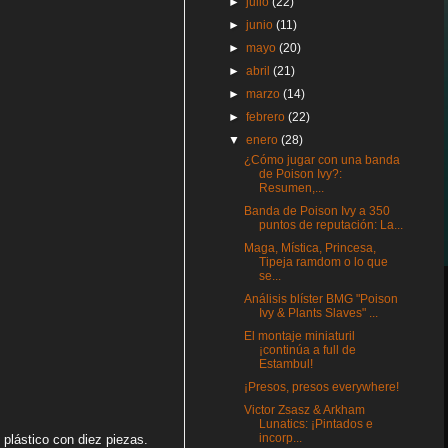
►
julio
(22)
►
junio
(11)
►
mayo
(20)
►
abril
(21)
►
marzo
(14)
►
febrero
(22)
▼
enero
(28)
¿Cómo jugar con una banda
de Poison Ivy?:
Resumen,...
Banda de Poison Ivy a 350
puntos de reputación: La...
Maga, Mística, Princesa,
Tipeja ramdom o lo que
se...
Análisis blíster BMG "Poison
Ivy & Plants Slaves" ...
El montaje miniaturil
¡continúa a full de
Estambul!
¡Presos, presos everywhere!
Victor Zsasz & Arkham
Lunatics: ¡Pintados e
incorp...
plástico con diez piezas.