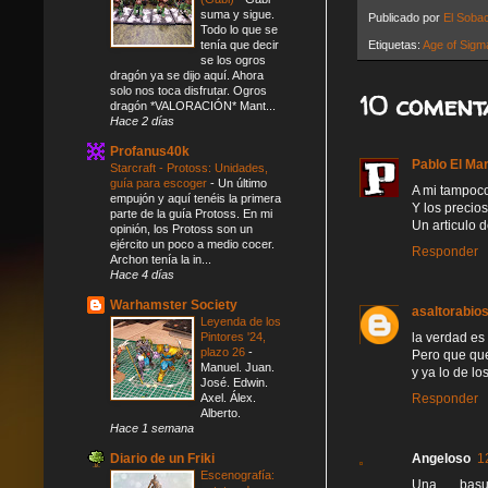
suma y sigue.
Publicado por
El Soba
Todo lo que se
Etiquetas:
Age of Sigm
tenía que decir
se los ogros
dragón ya se dijo aquí. Ahora
solo nos toca disfrutar. Ogros
10 coment
dragón *VALORACIÓN* Mant...
Hace 2 días
Profanus40k
Pablo El Ma
Starcraft - Protoss: Unidades,
guía para escoger
-
Un último
A mi tampoco
empujón y aquí tenéis la primera
Y los precios
parte de la guía Protoss. En mi
Un articulo 
opinión, los Protoss son un
ejército un poco a medio cocer.
Responder
Archon tenía la in...
Hace 4 días
Warhamster Society
asaltorabio
Leyenda de los
la verdad es 
Pintores '24,
plazo 26
-
Pero que quer
Manuel. Juan.
y ya lo de lo
José. Edwin.
Responder
Axel. Álex.
Alberto.
Hace 1 semana
Angeloso
1
Diario de un Friki
Escenografía:
Una basu