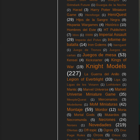
Grimdark Future
(1)
Guargia de la Noche
Harad
(3)
Harry Potter Miniature
(2)
HeroQuest
Game
(6)
Heroforge
(1)
(29)
Hijos de la Sangre Negra
(8)
Hispania Wargames
(4)
Histórico
(10)
Hombres del Este
(6)
HT Publishers
Imperial Assault
(7)
Idos
(1)
IIWW
(2)
(29)
Informe de
Imperio del Polvo
(2)
batalla
(14)
Iron Golems
(4)
Isengard
(1)
Juego de Tronos
(2)
Juegos de
Juegos de mesa
(53)
cartas
(1)
Kings of
Kensei
(4)
Kickstarter
(4)
Knight Models
War
(19)
(227)
La Guerra del Anillo
(9)
Legion of Everblight
(33)
Liga
(2)
Ligas de los Votann
(1)
Lothlorien
(1)
Marvel
Mantic
(6)
Marvel Universe
(4)
Universe Miniature Game
(35)
Mercenarios
(3)
MeepleQuest
(1)
MoM Miniaturas
(42)
Modelismo
(1)
Montaje
(59)
Mordor
(12)
Moria
(5)
Mortal Gods
(6)
Mutardos
(8)
Necrones
(24)
Necromunda
(5)
Novedades
(219)
Norses
(1)
Off-topic
(3)
Ogros
(7)
Ofertas
(1)
One
Orcos
(5)
Page Rules
(1)
Orkos
(1)