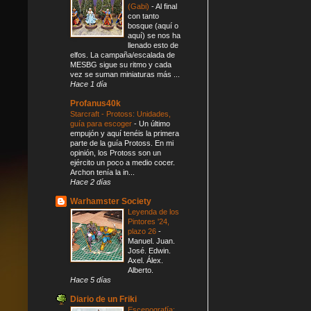
(Gabi)
-
Al final
con tanto
bosque (aquí o
aquí) se nos ha
llenado esto de
elfos. La campaña/escalada de
MESBG sigue su ritmo y cada
vez se suman miniaturas más ...
Hace 1 día
Profanus40k
Starcraft - Protoss: Unidades,
guía para escoger
-
Un último
empujón y aquí tenéis la primera
parte de la guía Protoss. En mi
opinión, los Protoss son un
ejército un poco a medio cocer.
Archon tenía la in...
Hace 2 días
Warhamster Society
Leyenda de los
Pintores '24,
plazo 26
-
Manuel. Juan.
José. Edwin.
Axel. Álex.
Alberto.
Hace 5 días
Diario de un Friki
Escenografía: