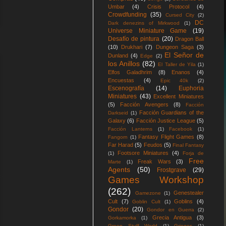
Umbar
(4)
Crisis Protocol
(4)
Crowdfunding
(35)
Cursed City
(2)
DC
Dark denezins of Mirkwood
(1)
Universe Miniature Game
(19)
Desafío de pintura
(20)
Dragon Ball
(10)
Drukhari
(7)
Dungeon Saga
(3)
El Señor de
Dunland
(4)
Edge
(2)
los Anillos
(82)
El Taller de Yila
(1)
Elfos Galadhrim
(8)
Enanos
(4)
Encuestas
(4)
Epic 40k
(2)
Escenografía
(14)
Euphoria
Miniatures
(43)
Excellent Miniatures
(5)
Facción Avengers
(8)
Facción
Facción Guardians of the
Darkseid
(1)
Galaxy
(6)
Facción Justice League
(5)
Facción Lanterns
(1)
Facebook
(1)
Fantasy Flight Games
(8)
Fangorn
(1)
Far Harad
(5)
Feudos
(5)
Final Fantasy
Footsore Miniatures
(4)
(1)
Forja de
Free
Freak Wars
(3)
Marte
(1)
Agents
(50)
Frostgrave
(29)
Games Workshop
(262)
Genestealer
Gamezone
(1)
Cult
(7)
Goblins
(4)
Goblin Cult
(1)
Gondor
(20)
Gondor en Guerra
(2)
Grecia Antigua
(3)
Gorkamorka
(1)
Green Stuff World
(1)
Griegos
(1)