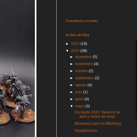
Comentarios recientes
Archivo del blog
►
2024
(19)
▼
2023
(39)
►
diciembre
(5)
►
noviembre
(4)
►
octubre
(2)
►
septiembre
(2)
►
agosto
(4)
►
julio
(1)
►
junio
(4)
▼
mayo
(3)
Escalada 2023: Balance de
abril y metas de mayo.
Blindados para mi Blitzkrieg.
Nazgûlmanía.