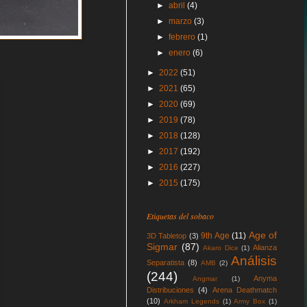
►
abril
(4)
►
marzo
(3)
►
febrero
(1)
►
enero
(6)
►
2022
(51)
►
2021
(65)
►
2020
(69)
►
2019
(78)
►
2018
(128)
►
2017
(192)
►
2016
(227)
►
2015
(175)
Etiquetas del sobaco
Age of
9th Age
(11)
3D Tabletop
(3)
Sigmar
(87)
Alianza
Akaro Dice
(1)
Análisis
Separatista
(8)
AMB
(2)
(244)
Anyma
Angmar
(1)
Distribuciones
(4)
Arena Deathmatch
(10)
Arkham Legends
(1)
Army Box
(1)