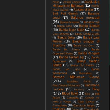
Asociación
Arnor
(2)
Arrakis Games
(2)
Miniaturismo Burjassot
(11)
Atomic
Avatars of War
(37)
Mass Games
(6)
Bad Roll Games
(37)
Balance
Balance mensual
anual
(17)
(93)
Banda Arrow
Banda Amazons
(1)
Banda Batman
(7)
Banda Bane
(10)
(48)
Banda Black Mask
(12)
Banda
Court of Owls
(3)
Banda Gorilla Grodd
Banda Joker
(26)
Banda Law
(4)
Forces
(18)
Banda League of
Shadows
(18)
Banda Lex Corp
(6)
Banda Mr. Freeze
(8)
Banda
Banda Penguin
Organized Crime
(7)
(17)
Banda Poison Ivy
(19)
Banda
Banda Suicide
Scarecrow
(9)
Squad
(15)
Banda The Riddler
(8)
Banda Two Face
(7)
Banda
Wonderland
(3)
Bat-builder
(1)
Batman Miniature Game
(214)
Battlefleet Gothic
(1)
Blackstone
BlackChaptel Miniatures
(1)
Blog
Fortress
(13)
Blitzkrieg
(2)
(142)
Blood Bowl
(33)
Bolt
blos
(1)
Action
(3)
Campaña
(7)
Canción de
Hielo y Fuego
(2)
Casa Cawdor
(1)
Chatarreros
(10)
Círculo de Sangre
(5)
Compras
(40)
Corsarios de
Congo
(2)