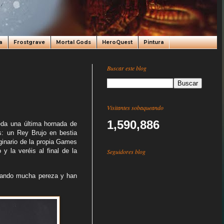
a
Frostgrave
Mortal Gods
HeroQuest
Pintura
Buscar este blog
Visitantes sobaqueando
1,590,886
eda una última hornada de
s: un Rey Brujo en bestia
ginario de la propia Games
y la veréis al final de la
Seguidores blog
e dando mucha pereza y han