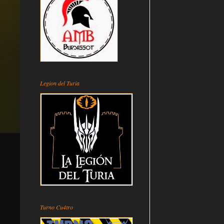
Legion del Turia
Turno Cu4tro