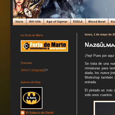
Inicio
WH 40k
Age of Sigmar
ESDLA
Blood Bowl
K
La Forja de Marte
lunes, 1 de mayo de 2
Nazgûlma
¡Yep! Pues por aquí
Translate
Se trata de una nu
miniaturas para te
Select Language
▼
alada, los nueve ji
Workshop también a 
Autores del blog
entrada.
El pintado es más q
sido unos cuantos.
El Sobaco de Darel