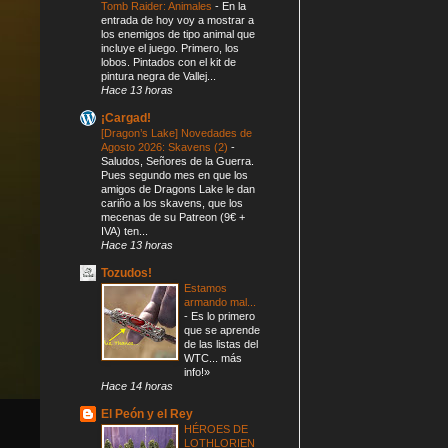
Tomb Raider: Animales
-
En la
entrada de hoy voy a mostrar a
los enemigos de tipo animal que
incluye el juego. Primero, los
lobos. Pintados con el kit de
pintura negra de Vallej...
Hace 13 horas
¡Cargad!
[Dragon’s Lake] Novedades de
Agosto 2026: Skavens (2)
-
Saludos, Señores de la Guerra.
Pues segundo mes en que los
amigos de Dragons Lake le dan
cariño a los skavens, que los
mecenas de su Patreon (9€ +
IVA) ten...
Hace 13 horas
Tozudos!
Estamos
armando mal...
-
Es lo primero
que se aprende
de las listas del
WTC... más
info!»
Hace 14 horas
El Peón y el Rey
HÉROES DE
LOTHLORIEN