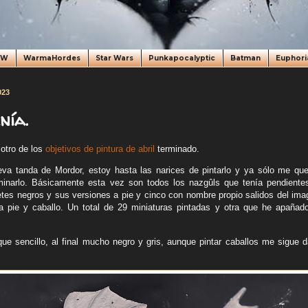
oW
WarmaHordes
Star Wars
Punkapocalyptic
Batman
Euphori
023
nía.
 otro de los
objetivos de pintura de abril
terminado.
eva tanda de Mordor, estoy hasta las narices de pintarlo y ya sólo me qu
rminarlo. Básicamente esta vez son todos los nazgûls que tenía pendiente
netes negros y sus versiones a pie y cinco con nombre propio salidos del ima
pie y caballo. Un total de 29 miniaturas pintadas y otra que he apañado 
ue sencillo, al final mucho negro y gris, aunque pintar caballos me sigu