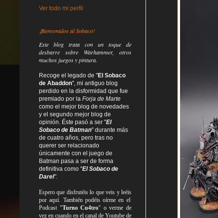
Ver todo mi perfil
¡Bienvenidos al Sobaco!
Este blog trata
con un toque de
desbarre
sobre Warhammer, otros
muchos juegos y pintura.
Recoge el legado de "
El Sobaco
de Abaddon
", mi antiguo blog
perdido en la disformidad
que fue
premiado por la
Forja de Marte
como el mejor blog de novedades
y el segundo mejor blog de
opinión. Éste pasó a ser "
El
Sobaco de Batman
" durante más
de cuatro años, pero tras no
querer ser relacionado
únicamente con el juego de
Batman pasa a ser de forma
definitiva como
"
El Sobaco de
Darel
".
Espero que disfrutéis lo que
veis
y
leéis
por aquí. También podéis oírme en el
Podcast "
Turno Cu4tro
" o verme de
vez en cuando en el canal de Youtube de