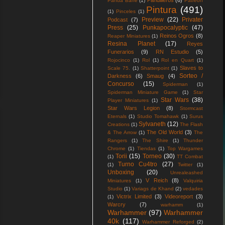
Pandilleros
(6)
Panda Bane
(1)
Patreon
Pintura
(491)
(1)
Pinceles
(1)
Preview
(22)
Privater
Podcast
(7)
Press
(25)
Punkapocalyptic
(47)
Reinos Ogros
(8)
Reaper Miniatures
(1)
Resina Planet
(17)
Reyes
Funerarios
(9)
RN Estudio
(5)
Rojocinco
(1)
Rol
(1)
Rol en Quart
(1)
Slaves to
Scale 75.
(1)
Shatterpoint
(1)
Sorteo /
Darkness
(6)
Smaug
(4)
Concurso
(15)
Spiderman
(1)
Spiderman Miniature Game
(1)
Star
Star Wars
(38)
Player Miniatures
(1)
Star Wars Legion
(8)
Stormcast
Eternals
(1)
Studio Tomahawk
(1)
Surus
Sylvaneth
(12)
Creations
(1)
The Flash
The Old World
(3)
& The Arrow
(1)
The
Rangers
(1)
The Shire
(1)
Thunder
Chrome
(1)
Tiendas
(1)
Top Wargames
Torii
(15)
Torneo
(30)
(1)
TT Combat
Turno Cu4tro
(27)
(1)
Twitter
(1)
Unboxing
(20)
Unrealeashed
V Reich
(8)
Miniatures
(1)
Valquiria
Studio
(1)
Variags de Khand
(2)
vedades
Victrix Limited
(3)
Videoreport
(3)
(1)
Warcry
(7)
warhamm
(1)
Warhammer
(97)
Warhammer
40k
(117)
Warhammer Reforged
(2)