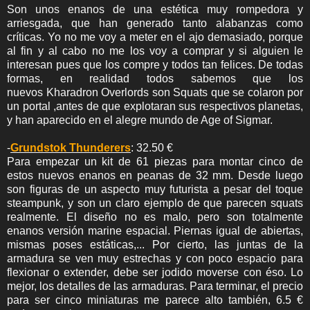
Son unos enanos de una estética muy rompedora y
arriesgada, que han generado tanto alabanzas como
críticas. Yo no me voy a meter en el ajo demasiado, porque
al fin y al cabo no me los voy a comprar y si alguien le
interesan pues que los compre y todos tan felices. De todas
formas, en realidad todos sabemos que los
nuevos Kharadron Overlords son Squats que se colaron por
un portal ,antes de que explotaran sus respectivos planetas,
y han aparecido en el alegre mundo de Age of Sigmar.
-
Grundstok Thunderers
: 32.50 €
Para empezar un kit de 61 piezas para montar cinco de
estos nuevos enanos en peanas de 32 mm. Desde luego
son figuras de un aspecto muy futurista a pesar del toque
steampunk, y son un claro ejemplo de que parecen squats
realmente. El diseño no es malo, pero son totalmente
enanos versión marine espacial. Piernas igual de abiertas,
mismas poses estáticas,... Por cierto, las juntas de la
armadura se ven muy estrechas y con poco espacio para
flexionar o extender, debe ser jodido moverse con éso. Lo
mejor, los detalles de las armaduras. Para terminar, el precio
para ser cinco miniaturas me parece alto también, 6.5 €