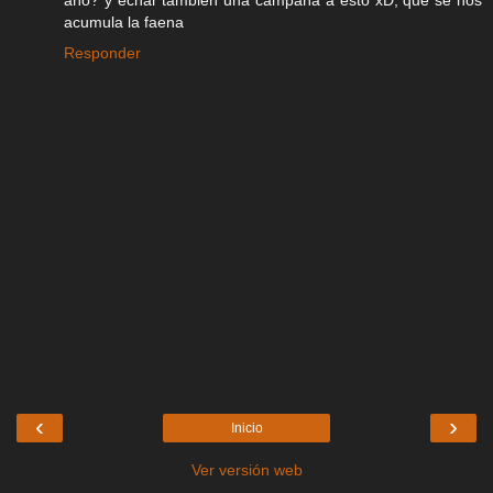
año? y echar también una campaña a esto xD, que se nos
acumula la faena
Responder
‹
›
Inicio
Ver versión web