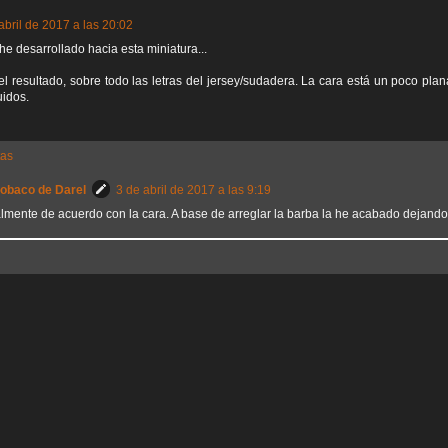
abril de 2017 a las 20:02
he desarrollado hacia esta miniatura...
l resultado, sobre todo las letras del jersey/sudadera. La cara está un poco plana
idos.
tas
Sobaco de Darel
3 de abril de 2017 a las 9:19
almente de acuerdo con la cara. A base de arreglar la barba la he acabado dejand