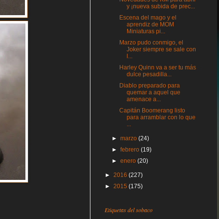
y ¡nueva subida de prec...
Escena del mago y el
aprendiz de MOM
Miniaturas pi...
Marzo pudo conmigo, el
Joker siempre se sale con
l...
Harley Quinn va a ser tu más
dulce pesadilla...
Diablo preparado para
quemar a aquel que
amenace a...
Capitán Boomerang listo
para arramblar con lo que
...
►
marzo
(24)
►
febrero
(19)
►
enero
(20)
►
2016
(227)
►
2015
(175)
Etiquetas del sobaco