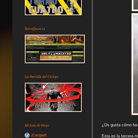
HeroQuest.es
La Patrulla del Cíclope
Mi lista de blogs
¿Os gusta cómo ha
¡Cargad!
Esta es la tercera m