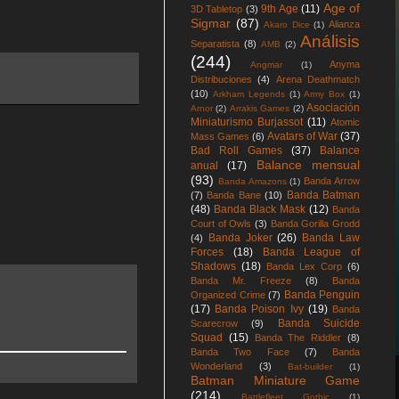
Age of
9th Age
(11)
3D Tabletop
(3)
Sigmar
(87)
Alianza
Akaro Dice
(1)
Análisis
Separatista
(8)
AMB
(2)
(244)
Anyma
Angmar
(1)
Distribuciones
(4)
Arena Deathmatch
(10)
Arkham Legends
(1)
Army Box
(1)
Asociación
Arnor
(2)
Arrakis Games
(2)
Miniaturismo Burjassot
(11)
Atomic
Avatars of War
(37)
Mass Games
(6)
Bad Roll Games
(37)
Balance
Balance mensual
anual
(17)
(93)
Banda Arrow
Banda Amazons
(1)
Banda Batman
(7)
Banda Bane
(10)
(48)
Banda Black Mask
(12)
Banda
Court of Owls
(3)
Banda Gorilla Grodd
Banda Joker
(26)
Banda Law
(4)
Forces
(18)
Banda League of
Shadows
(18)
Banda Lex Corp
(6)
Banda Mr. Freeze
(8)
Banda
Banda Penguin
Organized Crime
(7)
(17)
Banda Poison Ivy
(19)
Banda
Banda Suicide
Scarecrow
(9)
Squad
(15)
Banda The Riddler
(8)
Banda Two Face
(7)
Banda
Wonderland
(3)
Bat-builder
(1)
Batman Miniature Game
(214)
Battlefleet Gothic
(1)