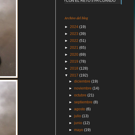
Y QUE PASO CON EL RETO 5 PA CUANDO
Archivo del blog
►
2024
(19)
►
2023
(39)
►
2022
(51)
►
2021
(65)
►
2020
(69)
►
2019
(78)
►
2018
(128)
▼
2017
(192)
►
diciembre
(19)
►
noviembre
(14)
►
octubre
(21)
►
septiembre
(8)
►
agosto
(6)
►
julio
(13)
►
junio
(12)
►
mayo
(19)