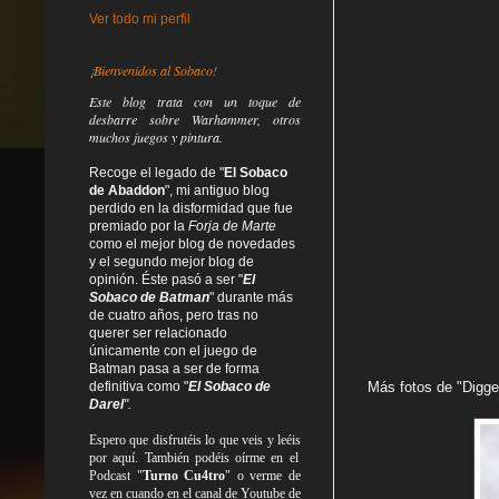
Ver todo mi perfil
¡Bienvenidos al Sobaco!
Este blog trata
con un toque de
desbarre
sobre Warhammer, otros
muchos juegos y pintura.
Recoge el legado de "
El Sobaco
de Abaddon
", mi antiguo blog
perdido en la disformidad
que fue
premiado por la
Forja de Marte
como el mejor blog de novedades
y el segundo mejor blog de
opinión. Éste pasó a ser "
El
Sobaco de Batman
" durante más
de cuatro años, pero tras no
querer ser relacionado
únicamente con el juego de
Batman pasa a ser de forma
definitiva como
"
El Sobaco de
Más fotos de "Digge
Darel
".
Espero que disfrutéis lo que
veis
y
leéis
por aquí. También podéis oírme en el
Podcast "
Turno Cu4tro
" o verme de
vez en cuando en el canal de Youtube de