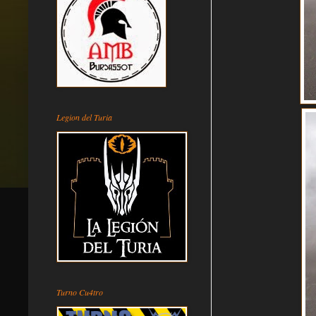
Legion del Turia
Turno Cu4tro