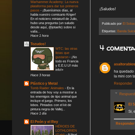
Warhammer Academy: La nueva
plataforma para dar tus primeros
¡Saludos!
pasos
-
¡Buenísimos días, al
habla vuestro comisario Kriger!
En el noticiero miniaturil de Julio,
hubo una pregunta (un saludo
Publicado por
El Soba
desde aquí, @jotaefe) sobre si
Etiquetas:
Banda Suic
valía...
Hace 1 hora
Tozudos!
4 comenta
WTC: las otras
listas que
gustaron
-
¡No
todo es Francia
asaltorabio
y E.E.U.U! más
info!»
ha quedado 
Hace 3 horas
la mini con 
Responder
Plástico y Metal
Tomb Raider: Animales
-
En la
entrada de hoy voy a mostrar a
Respues
los enemigos de tipo animal que
incluye el juego. Primero, los
El 
lobos. Pintados con el kit de
pintura negra de Vallej...
Si, 
Hace 1 día
El Peón y el Rey
Responder
HÉROES DE
LOTHLORIEN
(Gabi)
-
Al final