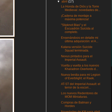
▼
abril
(17)
La Honda de Diós y la Torre
Medieval: novedades de...
¡Cadena de montaje a
máxima potencia!
"Slipknot Blas" y el
Escuadrón Suicida al
completo.
Ensenándoos en detalle mi
última adquisición: el A...
Katana versión Suicide
Squad terminada.
Nexus pintados para el
Imperial Assault.
Vuelta y vuelta a los nuevos
Kharadron Overlords d...
Nueva bestia para mi Legion
of Everblight: el Raek.
AT-ST del Imperial Assault: el
terror de la escori...
Los nuevos Redentores de
MOM Miniaturas.
Compras de Batman y
Hordes
Novedades de KM para abril