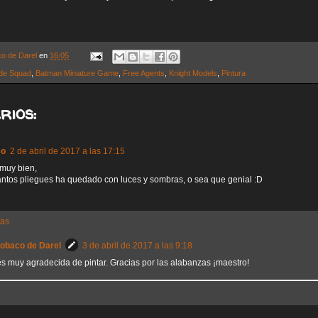
co de Darel
en
16:05
ide Squad
,
Batman Miniature Game
,
Free Agents
,
Knight Models
,
Pintura
rios:
so
2 de abril de 2017 a las 17:15
muy bien,
tantos pliegues ha quedado con luces y sombras, o sea que genial :D
tas
Sobaco de Darel
3 de abril de 2017 a las 9:18
es muy agradecida de pintar. Gracias por las alabanzas ¡maestro!