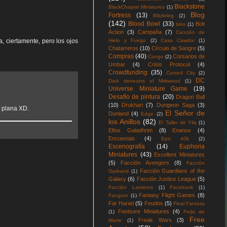
Blackstone
BlackChaptel Miniatures
(1)
Blog
Fortress
(13)
Blitzkrieg
(2)
(142)
Blood Bowl
(33)
Bolt
blos
(1)
Action
(3)
Campaña
(7)
Canción de
, ciertamente, pero los ojos
Hielo y Fuego
(2)
Casa Cawdor
(1)
Chatarreros
(10)
Círculo de Sangre
(5)
Compras
(40)
Corsarios de
Congo
(2)
Umbar
(4)
Crisis Protocol
(4)
Crowdfunding
(35)
Cursed City
(2)
DC
Dark denezins of Mirkwood
(1)
Universe Miniature Game
(19)
Desafío de pintura
(20)
Dragon Ball
(10)
Drukhari
(7)
Dungeon Saga
(3)
o plana XD.
El Señor de
Dunland
(4)
Edge
(2)
los Anillos
(82)
El Taller de Yila
(1)
Elfos Galadhrim
(8)
Enanos
(4)
Encuestas
(4)
Epic 40k
(2)
Escenografía
(14)
Euphoria
Miniatures
(43)
Excellent Miniatures
(5)
Facción Avengers
(8)
Facción
Facción Guardians of the
Darkseid
(1)
Galaxy
(6)
Facción Justice League
(5)
Facción Lanterns
(1)
Facebook
(1)
Fantasy Flight Games
(8)
Fangorn
(1)
Far Harad
(5)
Feudos
(5)
Final Fantasy
Footsore Miniatures
(4)
(1)
Forja de
Free
Freak Wars
(3)
Marte
(1)