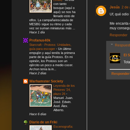
con tanto
Jesús
2 de 
bosque (aquí o
aquí) se nos ha
Uf, qué odio 
llenado esto de
elfos. La campaña/escalada de
Me encanta e
MESBG sigue su ritmo y cada
muy consegu
vez se suman miniaturas más ...
Hace 1 día
Responder
Profanus40k
Starcraft - Protoss: Unidades,
Respues
guía para escoger
-
Un último
empujón y aquí tenéis la primera
El 
parte de la guía Protoss. En mi
opinión, los Protoss son un
Tot
ejército un poco a medio cocer.
Archon tenía la in...
Hace 2 días
Responder
Warhamster Society
Leyenda de los
Pintores '24,
plazo 26
-
Manuel. Juan.
José. Edwin.
Axel. Álex.
Alberto.
Hace 6 días
Diario de un Friki
Escenografía: