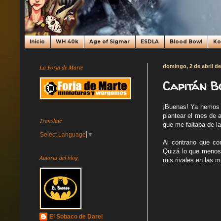
Inicio
WH 40k
Age of Sigmar
ESDLA
Blood Bowl
K
La Forja de Marte
domingo, 2 de abril d
Capitán B
¡Buenas! Ya hemos a
plantear el mes de 
Translate
que me faltaba de l
Select Language
▼
Al contrario que co
Quizá lo que menos
Autores del blog
mis rivales en las 
El Sobaco de Darel