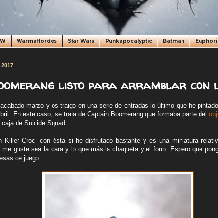
oW
WarmaHordes
Star Wars
Punkapocalyptic
Batman
Euphori
e 2017
oomerang listo para arramblar con l
cabado marzo y os traigo en una serie de entradas lo último que he pintad
abril. En este caso, se trata de Captain Boomerang que formaba parte del
obj
a caja de Suicide Squad.
n Killer Croc, con ésta si he disfrutado bastante y es una miniatura relativ
 me guste sea la cara y lo que más la chaqueta y el forro. Espero que po
mesas de juego.