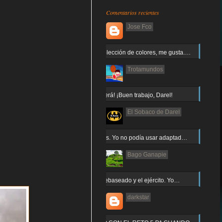
Comentarios recientes
Jose Fco
Muy buena elección de colores, me gusta.…
Trotamundos
¡Arnor no caerá! ¡Buen trabajo, Darel!
El Sobaco de Darel
Jajaja gracias. Yo no podía usar adaptad…
Bago Ganapie
Increíble el rebaseado y el ejército. Yo…
darkstar