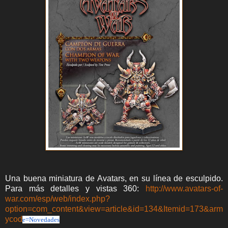
Una buena miniatura de Avatars, en su línea de esculpido.
Para más detalles y vistas 360:
http://www.avatars-of-
war.com/esp/web/index.php?
option=com_content&view=article&id=134&Itemid=173&arm
ycod
e=Novedades