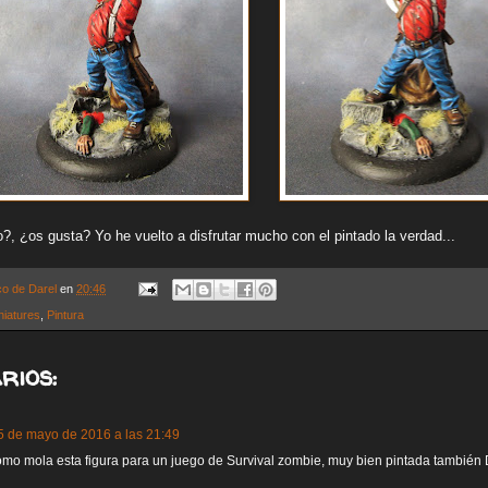
, ¿os gusta? Yo he vuelto a disfrutar mucho con el pintado la verdad...
co de Darel
en
20:46
niatures
,
Pintura
rios:
5 de mayo de 2016 a las 21:49
 mola esta figura para un juego de Survival zombie, muy bien pintada también 