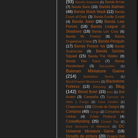
(93)
Banda Arrow
Banda Amazons
(1)
Banda Batman
(7)
Banda Bane
(10)
(48)
Banda Black Mask
(12)
Banda
Court of Owls
(3)
Banda Gorilla Grodd
Banda Joker
(26)
Banda Law
(4)
Forces
(18)
Banda League of
Shadows
(18)
Banda Lex Corp
(6)
Banda Mr. Freeze
(8)
Banda
Banda Penguin
Organized Crime
(7)
(17)
Banda Poison Ivy
(19)
Banda
Banda Suicide
Scarecrow
(9)
Squad
(15)
Banda The Riddler
(8)
Banda Two Face
(7)
Banda
Wonderland
(3)
Bat-builder
(1)
Batman Miniature Game
(214)
Battlefleet Gothic
(1)
Blackstone
BlackChaptel Miniatures
(1)
Blog
Fortress
(13)
Blitzkrieg
(2)
(142)
Blood Bowl
(33)
Bolt
blos
(1)
Action
(3)
Campaña
(7)
Canción de
Hielo y Fuego
(2)
Casa Cawdor
(1)
Chatarreros
(10)
Círculo de Sangre
(5)
Compras
(40)
Corsarios de
Congo
(2)
Umbar
(4)
Crisis Protocol
(4)
Crowdfunding
(35)
Cursed City
(2)
DC
Dark denezins of Mirkwood
(1)
Universe Miniature Game
(19)
Desafío de pintura
(20)
Dragon Ball