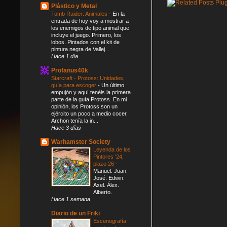
Plástico y Metal
Tomb Raider: Animales
-
En la
entrada de hoy voy a mostrar a
los enemigos de tipo animal que
incluye el juego. Primero, los
lobos. Pintados con el kit de
pintura negra de Vallej...
Hace 1 día
Profanus40k
Starcraft - Protoss: Unidades,
guía para escoger
-
Un último
empujón y aquí tenéis la primera
parte de la guía Protoss. En mi
opinión, los Protoss son un
ejército un poco a medio cocer.
Archon tenía la in...
Hace 3 días
Warhamster Society
Leyenda de los
Pintores '24,
plazo 26
-
Manuel. Juan.
José. Edwin.
Axel. Álex.
Alberto.
Hace 1 semana
Diario de un Friki
Escenografía: