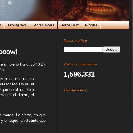
a
Frostgrave
Mortal Gods
HeroQuest
Pintura
Buscar este blog
ooow!
Visitantes sobaqueando
é un pleno histórico? XD),
ón.
1,596,331
s a las que no les
profesor Mc Dowel el
sque en el increíble
Seguidores blog
eguir el dinero, el
a marca. Lo cierto, es que
y el toque tan distinto que