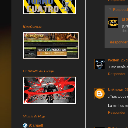
Respues
El 
HeroQuest.es
¡Gr
de c
Responder
Wolfen
25 d
Justo venía 
La Patrulla del Cíclope
Responder
Unknown
2
¿Tras todos 
La mini es mu
Responder
Mi lista de blogs
¡Cargad!