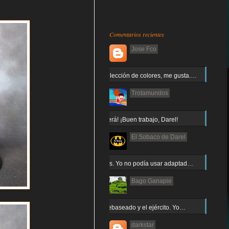
Comentarios recientes
Jose Fco
Muy buena elección de colores, me gusta.…
Trotamundos
¡Arnor no caerá! ¡Buen trabajo, Darel!
El Sobaco de Darel
Jajaja gracias. Yo no podía usar adaptad…
Bago Ganapie
Increíble el rebaseado y el ejército. Yo…
darkstar