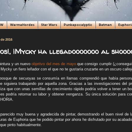
oW
WarmaHordes
Star Wars
Punkapocalyptic
Batman
Euphori
 de 2016
oos!, ¡Mycky ha llegadooooooo al shooo
pintura y un nuevo
objetivo del mes de mayo
que consigo cumplir (¿conseguir
 Mycky un fiero leñador con el que no te gustaría cruzarte en un oscuro callej
bosque de secuoyas se consumía en llamas comprendió que había persona
e siguiera trabajando por aquella zona. Gracias a las investigaciones del 
tiza que con unas semillas de crecimiento rápido podría volver a tener un bo
es podría retomar su labor y obtener venganza. Su única solución para cons
PHORIA.
parecido muy buena y agradecida de pintar, demostrando el buen nivel de l
uras de Euphoria que he podido pintar por ahora he disfrutado por su acabado 
 que pinto habitualmente.