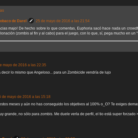
tas
Sobaco de Darel
25 de mayo de 2016 a las 21:54
acias majo! De hecho sobre lo que comentas, Euphoria sacó hace nada un crowdf
lonación (zombis al fin y al cabo) para el juego, con lo que, sí, pega mucho en un 
e mayo de 2016 a las 22:35
a decir lo mismo que Angeloso... para un Zombicide vendría de lujo
6 de mayo de 2016 a las 15:18
estos meses y aún no has conseguido los objetivos al 100% o_O? Te exiges demas
y grande, no sólo para zombis. Me duele verla de perfil, el tio está super forzado ><