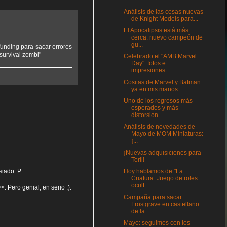
...
Análisis de las cosas nuevas
de Knight Models para...
El Apocalipsis está más
cerca: nuevo campeón de
gu...
unding para sacar errores
"survival zombi"
Celebrado el "AMB Marvel
Day": fotos e
impresiones...
Cositas de Marvel y Batman
ya en mis manos.
Uno de los regresos más
esperados y más
distorsion...
Análisis de novedades de
Mayo de MOM Miniaturas:
¡...
¡Nuevas adquisiciones para
Torii!
Hoy hablamos de "La
iado :P.
Criatura: Juego de roles
ocult...
. Pero genial, en serio :).
Campaña para sacar
Frostgrave en castellano
de la ...
Mayo: seguimos con los