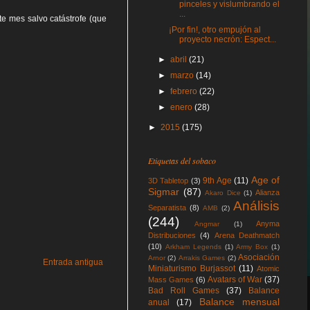
pinceles y vislumbrando el
...
te mes salvo catástrofe (que
¡Por fin!, otro empujón al
proyecto necrón: Espect...
►
abril
(21)
►
marzo
(14)
►
febrero
(22)
►
enero
(28)
►
2015
(175)
Etiquetas del sobaco
Age of
9th Age
(11)
3D Tabletop
(3)
Sigmar
(87)
Alianza
Akaro Dice
(1)
Análisis
Separatista
(8)
AMB
(2)
(244)
Anyma
Angmar
(1)
Distribuciones
(4)
Arena Deathmatch
(10)
Arkham Legends
(1)
Army Box
(1)
Asociación
Arnor
(2)
Arrakis Games
(2)
Entrada antigua
Miniaturismo Burjassot
(11)
Atomic
Avatars of War
(37)
Mass Games
(6)
Bad Roll Games
(37)
Balance
Balance mensual
anual
(17)