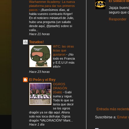
El Sobaco d
Warhammer Academy: La nueva
plataforma para dar tus primeros
Jajaja bueno
pasos
-
¡Buenísimos días, al
seguro que o
habla vuestro comisario Kriger!
En el noticiero miniaturil de Julio,
Responder
hubo una pregunta (un saludo
desde aquí, @jotaefe) sobre si
valía...
Hace 21 horas
Tozudos!
WTC: las otras
listas que
gustaron
-
¡No
todo es Francia
y E.E.U.U! más
info!»
Hace 23 horas
El Peón y el Rey
OGROS
DRAGÓN
(Gabi)
-
Gabi
suma y sigue.
Todo lo que se
tenía que decir
se los ogros
Entrada más recient
dragón ya se dijo aquí. Ahora
solo nos toca disfrutar. Ogros
Suscribirse a:
Enviar 
dragón *VALORACIÓN* Mant...
Hace 1 día