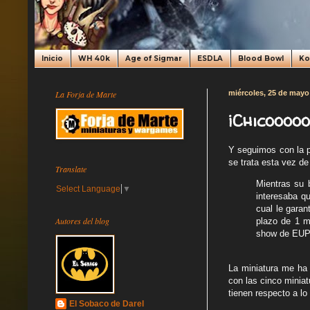
Inicio
WH 40k
Age of Sigmar
ESDLA
Blood Bowl
K
La Forja de Marte
miércoles, 25 de mayo
¡Chicoooo
Y seguimos con la 
se trata esta vez de
Translate
Mientras su 
Select Language
▼
interesaba qu
cual le garan
Autores del blog
plazo de 1 m
show de EU
La miniatura me ha 
con las cinco miniat
tienen respecto a lo
El Sobaco de Darel