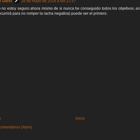
e Darel
26 de mayo de 2016 a las 22:57
 no estoy seguro ahora mismo de si nunca he conseguido todos los objetivos, es
currirá para no romper la racha negativa) puede ser el primero.
e
Inicio
comentarios (Atom)