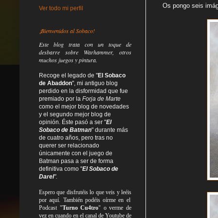
Os pongo seis imáge
Ver todo mi perfil
¡Bienvenidos al Sobaco!
Este blog trata
con un toque de
desbarre
sobre Warhammer, otros
muchos juegos y pintura.
Recoge el legado de "
El Sobaco
de Abaddon
", mi antiguo blog
perdido en la disformidad
que fue
premiado por la
Forja de Marte
como el mejor blog de novedades
y el segundo mejor blog de
opinión. Éste pasó a ser "
El
Sobaco de Batman
" durante más
de cuatro años, pero tras no
querer ser relacionado
únicamente con el juego de
Batman pasa a ser de forma
definitiva como
"
El Sobaco de
Darel
".
Espero que disfrutéis lo que
veis
y
leéis
por aquí. También podéis oírme en el
Podcast "
Turno Cu4tro
" o verme de
vez en cuando en el canal de Youtube de