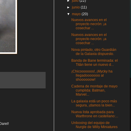
►
julio
(22)
►
junio
(11)
▼
mayo
(20)
Nuevos avances en el
proyecto necrón: ¡a
cosechar ...
Nuevos avances en el
proyecto necrón: ¡a
cosechar ...
Nova pintado, otro Guardián
de la Galaxia dispuesto.
Banda de Bane terminada: el
Titán tiene un nuevo d...
¡Chicoooooos!, ¡Mycky ha
llegadooooooo al
shoooooow!
Cadena de montaje de mayo
cumplida: Batman,
Marvel...
La galaxia está un poco más
segura, ¡damos la bien...
Nueva lista aprobada para
Warthrone en castellano:...
Unboxing del equipo de
Darel!
Nurgle de Willy Miniatures