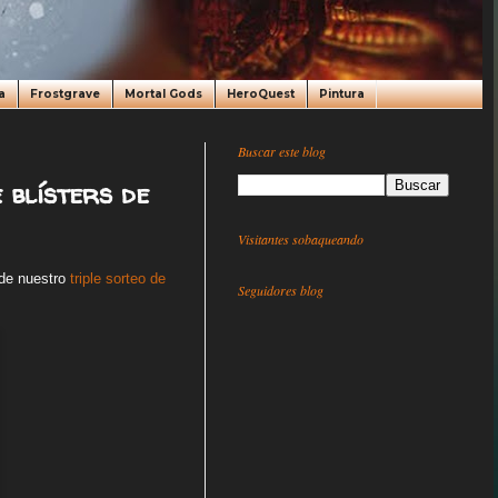
a
Frostgrave
Mortal Gods
HeroQuest
Pintura
Buscar este blog
 blísters de
Visitantes sobaqueando
 de nuestro
triple sorteo de
Seguidores blog