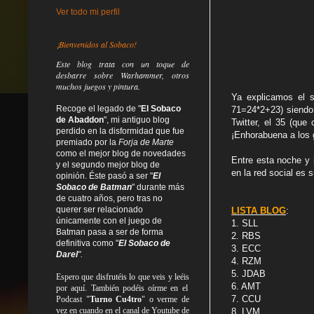
Ver todo mi perfil
¡Bienvenidos al Sobaco!
Este blog trata
con un toque de
desbarre
sobre Warhammer, otros
muchos juegos y pintura.
Ya explicamos el 
Recoge el legado de "
El Sobaco
71=24*2+23) siendo
de Abaddon
", mi antiguo blog
Twitter, el 35 (qu
perdido en la disformidad
que fue
¡Enhorabuena a los 
premiado por la
Forja de Marte
como el mejor blog de novedades
Entre esta noche y 
y el segundo mejor blog de
en la red social es 
opinión. Éste pasó a ser "
El
Sobaco de Batman
" durante más
de cuatro años, pero tras no
querer ser relacionado
LISTA BLOG
:
únicamente con el juego de
1. SLL
Batman pasa a ser de forma
2. RBS
definitiva como
"
El Sobaco de
3. ECC
Darel
".
4. RZM
5. JDAB
Espero que disfrutéis lo que
veis
y
leéis
6. AMT
por aquí. También podéis oírme en el
7. CCU
Podcast "
Turno Cu4tro
" o verme de
vez en cuando en el canal de Youtube de
8. LVM