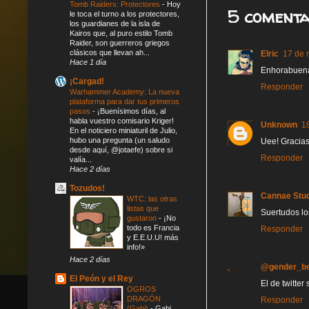
Tomb Raiders: Protectores
-
Hoy
5 comenta
le toca el turno a los protectores,
los guardianes de la isla de
Kairos que, al puro estilo Tomb
Raider, son guerreros griegos
clásicos que llevan ah...
Elric
17 de 
Hace 1 día
Enhorabuena
¡Cargad!
Responder
Warhammer Academy: La nueva
plataforma para dar tus primeros
pasos
-
¡Buenísimos días, al
habla vuestro comisario Kriger!
Unknown
1
En el noticiero miniaturil de Julio,
hubo una pregunta (un saludo
Uee! Gracias
desde aquí, @jotaefe) sobre si
Responder
valía...
Hace 2 días
Tozudos!
Cannae Stu
WTC: las otras
listas que
Suertudos lo
gustaron
-
¡No
todo es Francia
Responder
y E.E.U.U! más
info!»
Hace 2 días
@gender_b
El Peón y el Rey
El de twitter
OGROS
DRAGÓN
Responder
(Gabi)
-
Gabi