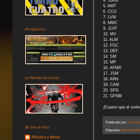
4. JDAB
5. AMT
6. CCU
7. LVM
8. MMC
9. JLVF
HeroQuest.es
10. MV
11. ALM
12. FGC
13. DEF
14. SM
15. MP
16. AFMR
17. JSM
La Patrulla del Cíclope
18. ARN
19. CAM
20. SPG
21. GFNM
¡Espero que el sorte
Publicado por
El Soba
Mi lista de blogs
Etiquetas:
Batman Min
Plástico y Metal