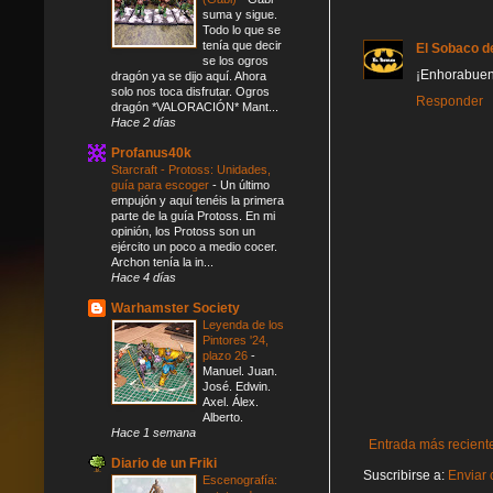
suma y sigue.
Todo lo que se
tenía que decir
El Sobaco d
se los ogros
¡Enhorabuena
dragón ya se dijo aquí. Ahora
solo nos toca disfrutar. Ogros
Responder
dragón *VALORACIÓN* Mant...
Hace 2 días
Profanus40k
Starcraft - Protoss: Unidades,
guía para escoger
-
Un último
empujón y aquí tenéis la primera
parte de la guía Protoss. En mi
opinión, los Protoss son un
ejército un poco a medio cocer.
Archon tenía la in...
Hace 4 días
Warhamster Society
Leyenda de los
Pintores '24,
plazo 26
-
Manuel. Juan.
José. Edwin.
Axel. Álex.
Alberto.
Hace 1 semana
Entrada más recient
Diario de un Friki
Suscribirse a:
Enviar 
Escenografía: