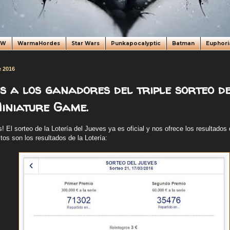
oW
WarmaHordes
Star Wars
Punkapocalyptic
Batman
Euphori
e 2016
s a los ganadores del triple sorteo de
iniature Game.
 El sorteo de la Lotería del Jueves ya es oficial y nos ofrece los resultados
tos son los resultados de la Lotería: