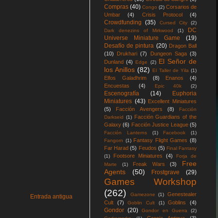
Compras
(40)
Corsarios de
Congo
(2)
Umbar
(4)
Crisis Protocol
(4)
Crowdfunding
(35)
Cursed City
(2)
DC
Dark denezins of Mirkwood
(1)
Universe Miniature Game
(19)
Desafío de pintura
(20)
Dragon Ball
(10)
Drukhari
(7)
Dungeon Saga
(3)
El Señor de
Dunland
(4)
Edge
(2)
los Anillos
(82)
El Taller de Yila
(1)
Elfos Galadhrim
(8)
Enanos
(4)
Encuestas
(4)
Epic 40k
(2)
Escenografía
(14)
Euphoria
Miniatures
(43)
Excellent Miniatures
(5)
Facción Avengers
(8)
Facción
Facción Guardians of the
Darkseid
(1)
Galaxy
(6)
Facción Justice League
(5)
Facción Lanterns
(1)
Facebook
(1)
Fantasy Flight Games
(8)
Fangorn
(1)
Far Harad
(5)
Feudos
(5)
Final Fantasy
Footsore Miniatures
(4)
(1)
Forja de
Free
Freak Wars
(3)
Marte
(1)
Agents
(50)
Frostgrave
(29)
Games Workshop
(262)
Genestealer
Gamezone
(1)
Entrada antigua
Cult
(7)
Goblins
(4)
Goblin Cult
(1)
Gondor
(20)
Gondor en Guerra
(2)