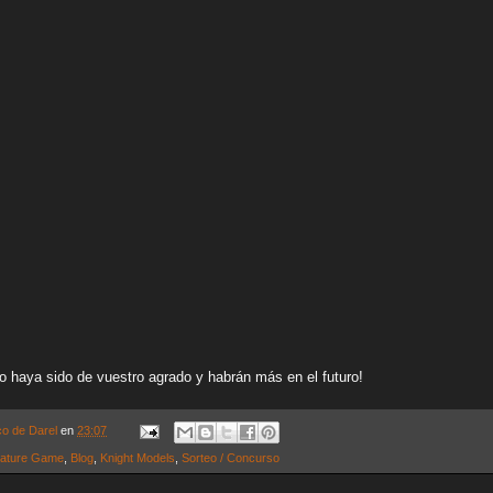
o haya sido de vuestro agrado y habrán más en el futuro!
co de Darel
en
23:07
iature Game
,
Blog
,
Knight Models
,
Sorteo / Concurso