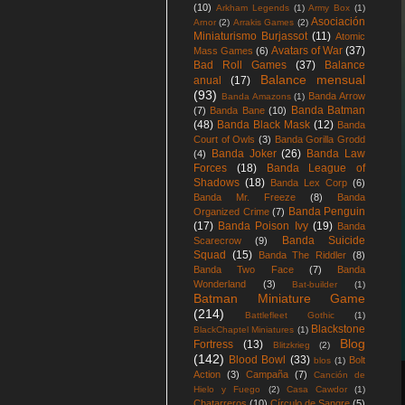
(10)
Arkham Legends
(1)
Army Box
(1)
Asociación
Arnor
(2)
Arrakis Games
(2)
Miniaturismo Burjassot
(11)
Atomic
Avatars of War
(37)
Mass Games
(6)
Bad Roll Games
(37)
Balance
Balance mensual
anual
(17)
(93)
Banda Arrow
Banda Amazons
(1)
Banda Batman
(7)
Banda Bane
(10)
(48)
Banda Black Mask
(12)
Banda
Court of Owls
(3)
Banda Gorilla Grodd
Banda Joker
(26)
Banda Law
(4)
Forces
(18)
Banda League of
Shadows
(18)
Banda Lex Corp
(6)
Banda Mr. Freeze
(8)
Banda
Banda Penguin
Organized Crime
(7)
(17)
Banda Poison Ivy
(19)
Banda
Banda Suicide
Scarecrow
(9)
Squad
(15)
Banda The Riddler
(8)
Banda Two Face
(7)
Banda
Wonderland
(3)
Bat-builder
(1)
Batman Miniature Game
(214)
Battlefleet Gothic
(1)
Blackstone
BlackChaptel Miniatures
(1)
Blog
Fortress
(13)
Blitzkrieg
(2)
(142)
Blood Bowl
(33)
Bolt
blos
(1)
Action
(3)
Campaña
(7)
Canción de
Hielo y Fuego
(2)
Casa Cawdor
(1)
Chatarreros
(10)
Círculo de Sangre
(5)