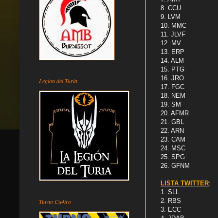
8. CCU
9. LVM
10. MMC
11. JLVF
12. MV
13. ERP
14. ALM
15. PTG
16. JRO
Legion del Turia
17. FGC
18. NEM
19. SM
20. AFMR
21. GBL
22. ARN
23. CAM
24. MSC
25. SPG
26. GFNM
LISTA TWITTER
:
1. SLL
2. RBS
Turno Cu4tro
3. ECC