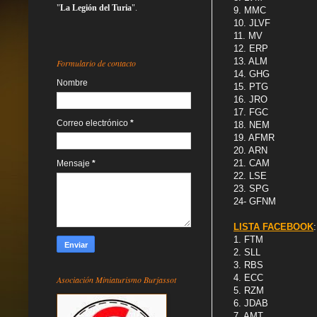
"
La Legión del Turia
".
9. MMC
10. JLVF
11. MV
12. ERP
13. ALM
Formulario de contacto
14. GHG
Nombre
15. PTG
16. JRO
17. FGC
Correo electrónico
*
18. NEM
19. AFMR
20. ARN
21. CAM
Mensaje
*
22. LSE
23. SPG
24- GFNM
LISTA FACEBOOK
:
1. FTM
2. SLL
3. RBS
4. ECC
Asociación Miniaturismo Burjassot
5. RZM
6. JDAB
7. AMT