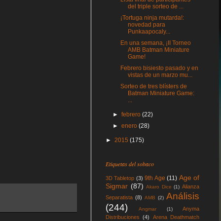
del triple sorteo de ...
¡Tortuga ninja mutarda!:
novedad para
Punkaapocaly...
En una semana, ¡II Torneo
AMB Batman Miniature
Game!
Febrero bisiesto pasado y en
vistas de un marzo mu...
Sorteo de tres blísters de
Batman Miniature Game:
...
►
febrero
(22)
►
enero
(28)
►
2015
(175)
Etiquetas del sobaco
Age of
9th Age
(11)
3D Tabletop
(3)
Sigmar
(87)
Alianza
Akaro Dice
(1)
Análisis
Separatista
(8)
AMB
(2)
(244)
Anyma
Angmar
(1)
Distribuciones
(4)
Arena Deathmatch