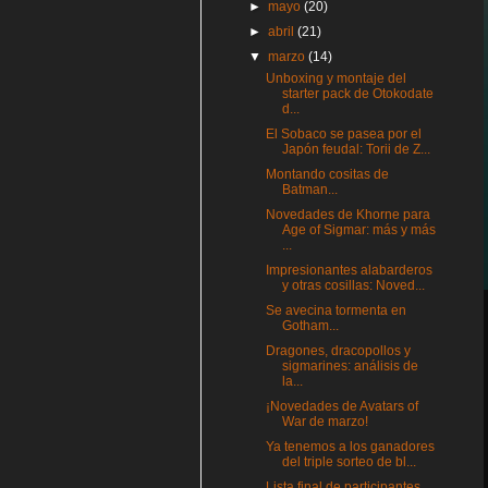
►
mayo
(20)
►
abril
(21)
▼
marzo
(14)
Unboxing y montaje del
starter pack de Otokodate
d...
El Sobaco se pasea por el
Japón feudal: Torii de Z...
Montando cositas de
Batman...
Novedades de Khorne para
Age of Sigmar: más y más
...
Impresionantes alabarderos
y otras cosillas: Noved...
Se avecina tormenta en
Gotham...
Dragones, dracopollos y
sigmarines: análisis de
la...
¡Novedades de Avatars of
War de marzo!
Ya tenemos a los ganadores
del triple sorteo de bl...
Lista final de participantes