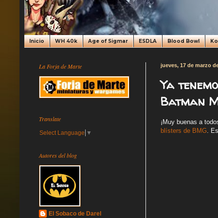
Inicio
WH 40k
Age of Sigmar
ESDLA
Blood Bowl
K
La Forja de Marte
jueves, 17 de marzo d
Ya tenemo
Batman M
Translate
¡Muy buenas a todos!
blísters de BMG
. Es
Select Language
▼
Autores del blog
El Sobaco de Darel