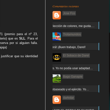
Comentarios recientes
Jose Fco
Muy buena elección de colores, me gusta.…
71 (premio para el nº 23,
Trotamundos
terio) que es
SLL
. Para el
serva por si alguien falla.
¡Arnor no caerá! ¡Buen trabajo, Darel!
jaja)
El Sobaco de Darel
ustificar que su identidad
Jajaja gracias. Yo no podía usar adaptad…
Bago Ganapie
Increíble el rebaseado y el ejército. Yo…
darkstar