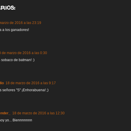
rios:
marzo de 2016 a las 23:19
 a los ganadores!
8 de marzo de 2016 a las 0:30
 sobaco de batman! :)
dio
18 de marzo de 2016 a las 9:17
s señores "S" ¡Enhorabuena! ;)
ender_
18 de marzo de 2016 a las 12:30
 soy yo... Biennnnnnn