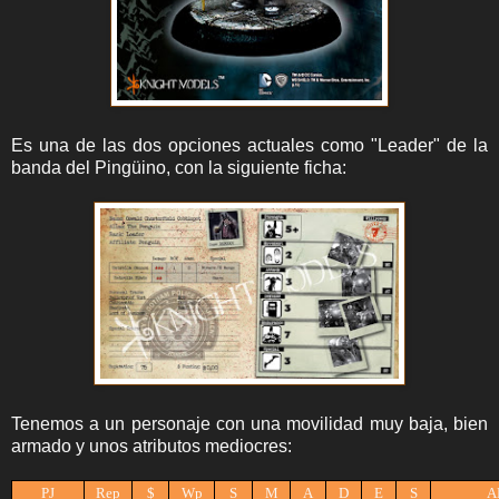
Es una de las dos opciones actuales como "Leader" de la
banda del Pingüino, con la siguiente ficha:
Tenemos a un personaje con una movilidad muy baja, bien
armado y unos atributos mediocres:
PJ
Rep
$
Wp
S
M
A
D
E
S
A