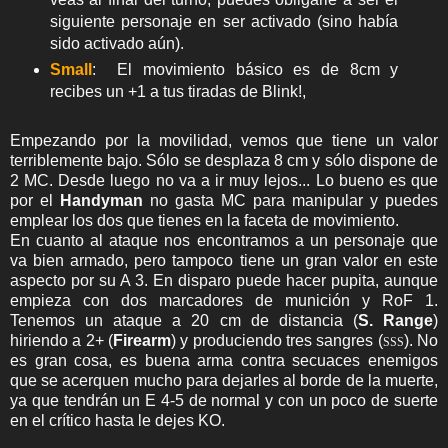
siguiente personaje en ser activado (sino había
sido activado aún).
Small
: El movimiento básico es de 8cm y
recibes un +1 a tus tiradas de Blink!,
Empezando por la movilidad, vemos que tiene un valor
terriblemente bajo. Sólo se desplaza 8 cm y sólo dispone de
2 MC. Desde luego no va a ir muy lejos... Lo bueno es que
por el
Handyman
no gasta MC para manipular y puedes
emplear los dos que tienes en la faceta de movimiento.
En cuanto al ataque nos encontramos a un personaje que
va bien armado, pero tampoco tiene un gran valor en este
aspecto por su A 3. En disparo puede hacer pupita, aunque
empieza con dos marcadores de munición y RoF 1.
Tenemos un ataque a 20 cm de distancia (
S. Range
)
hiriendo a 2+ (
Firearm
) y produciendo tres sangres (
). No
SSS
es gran cosa, es buena arma contra secuaces enemigos
que se acerquen mucho para dejarles al borde de la muerte,
ya que tendrán un E 4-5 de normal y con un poco de suerte
en el crítico hasta le dejes KO.