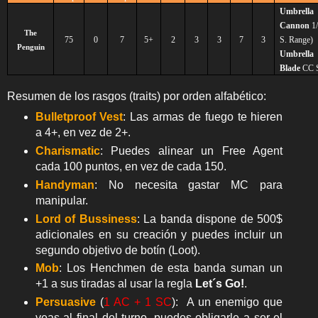
Umbrella
Cannon
1
The
75
0
7
5+
2
3
3
7
3
S. Range)
Penguin
Umbrella
Blade
CC
Resumen de los rasgos (traits) por orden alfabético:
Bulletproof Vest
: Las armas de fuego te hieren
a 4+, en vez de 2+.
Charismatic
: Puedes alinear un Free Agent
cada 100 puntos, en vez de cada 150.
Handyman
: No necesita gastar MC para
manipular.
Lord of Bussiness
: La banda dispone de 500$
adicionales en su creación y puedes incluir un
segundo objetivo de botín (Loot).
Mob
: Los Henchmen de esta banda suman un
+1 a sus tiradas al usar la regla
Let´s Go!
.
Persuasive
(
1 AC + 1 SC
): A un enemigo que
veas al final del turno, puedes obligarle a ser el