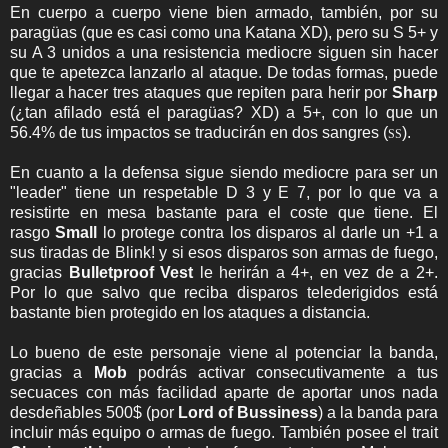
En cuerpo a cuerpo viene bien armado, también, por su
paragüas (que es casi como una Katana XD), pero su S 5+ y
su A 3 unidos a una resistencia mediocre siguen sin hacer
que te apetezca lanzarlo al ataque. De todas formas, puede
llegar a hacer tres ataques que repiten para herir por
Sharp
(¿tan afilado está el paragüas? XD) a 5+, con lo que un
56.4% de tus impactos se traducirán en dos sangres (
).
SS
En cuanto a la defensa sigue siendo mediocre para ser un
"leader" tiene un respetable D 3 y E 7, por lo que va a
resistirte en mesa bastante para el coste que tiene. El
rasgo
Small
lo protege contra los disparos al darle un +1 a
sus tiradas de Blink! y si esos disparos son armas de fuego,
gracias
Bulletproof Vest
le herirán a 4+, en vez de a 2+.
Por lo que salvo que reciba disparos telederigidos está
bastante bien protegido en los ataques a distancia.
Lo bueno de este personaje viene al potenciar la banda,
gracias a
Mob
podrás activar consecutivamente a tus
secuaces con más facilidad aparte de aportar unos nada
desdeñables 500$ (por
Lord of Bussiness
) a la banda para
incluir más equipo o armas de fuego. También posee el trait