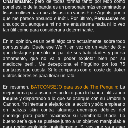
Charismathic
, pero de todas formas tanto por Mob como
por el estilo de la banda es un personaje más encaminado a
listas multisecuaz que a listas con varios Free Agents, por lo
que me parece absurdo e inútil. Por último,
Persuasive
es
una opción, aunque a mi no me entusiasma nada ni lo veo
tan útil como para considerarla determinante.
En mi opinión, es un perfil algo caro actualmente, sobre todo
por sus stats. Duele ese Wp 7, en vez de un valor de 8; y
que destaque por sólo un par de sus habilidades y por su
armamento, que no va a poder explotar bien por su
mediocre perfil. Me decepciona el Pingüino por los 75
puntazos que cuesta. Si lo comparas con el coste del Joker
u otros líderes es para llorar un rato.
En resumen,
BATCONSEJO para uso de The Penguin
: La
mejor forma para usarlo es un foco para tu banda, utilizando
Inspire
y disparando a lo que se acerque con su Umbrella
Cannon. Yo intentaría alejarlo de la acción y sólo emplearlo
en palizas skin contra algunos enemigos débiles del
enemigo para poder maximizar su Unmbrella Blade. Lo
bueno sería que se pusiese junto a un objetivo manipulable
para poder explotarlo gratuitamente. Si ves que va a caer