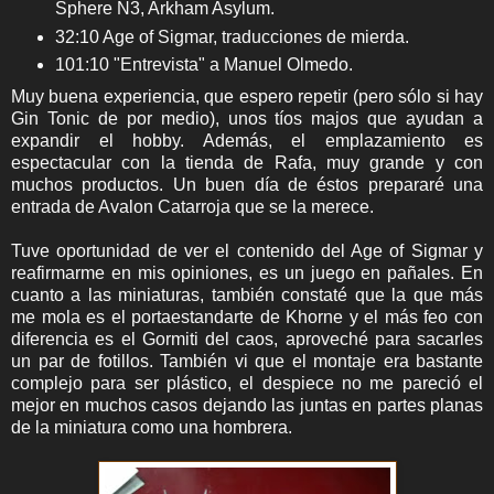
Sphere N3, Arkham Asylum.
32:10 Age of Sigmar, traducciones de mierda.
101:10 "Entrevista" a Manuel Olmedo.
Muy buena experiencia, que espero repetir (pero sólo si hay
Gin Tonic de por medio), unos tíos majos que ayudan a
expandir el hobby. Además, el emplazamiento es
espectacular con la tienda de Rafa, muy grande y con
muchos productos. Un buen día de éstos prepararé una
entrada de Avalon Catarroja que se la merece.
Tuve oportunidad de ver el contenido del Age of Sigmar y
reafirmarme en mis opiniones, es un juego en pañales. En
cuanto a las miniaturas, también constaté que la que más
me mola es el portaestandarte de Khorne y el más feo con
diferencia es el Gormiti del caos, aproveché para sacarles
un par de fotillos. También vi que el montaje era bastante
complejo para ser plástico, el despiece no me pareció el
mejor en muchos casos dejando las juntas en partes planas
de la miniatura como una hombrera.