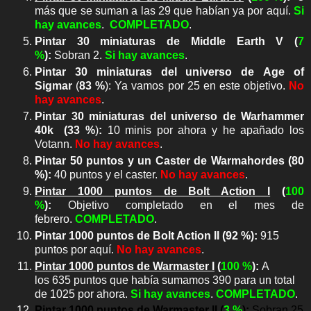
más que se suman a las 29 que habían ya por aquí.
Si
hay avances
.
COMPLETADO
.
Pintar 30 miniaturas de Middle Earth V
(
7
%
)
:
Sobran 2.
Si hay avances
.
Pintar
30 miniaturas del universo de Age of
Sigmar
(
83 %
)
:
Ya vamos por 25 en este objetivo.
No
hay avances
.
P
intar 30 miniaturas del universo de Warhammer
40k
(33 %
)
:
10 minis por ahora y
he apañado los
Votann.
No hay avances
.
Pintar 50 puntos y un Caster de Warmahordes
(80
%)
:
40 puntos y el caster.
No hay avances
.
Pintar 1000 puntos de Bolt Action I
(
10
0
%
)
:
Objetivo completado en el mes de
febrero.
COMPLETADO
.
Pintar 1000 puntos de Bolt Action II
(
92 %
)
:
915
puntos por aquí.
No hay avances
.
Pintar 1000 puntos de Warmaster I
(
10
0 %
):
A
los 635 puntos que había sumamos 390 para un total
de 1025 por ahora.
Si hay avances
.
COMPLETADO
.
Pintar 1000 puntos de Warmaster II (
3
%
):
Sobran 25