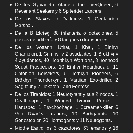
De los Sylvaneth: Alarielle the EverQueen, 6
Revenant Seekers y 6 Spiterider Lancers.
De los Slaves to Darkness: 1 Centaurion
Marshal.
De la Blitzkrieg: 88 infantería o dotaciones, 5
piezas de artillería y 8 tanques o transportes.
De los Vottann: Uthar, 1 Khal, 1 Einhyr
Champion, 1 Grimnyr y 2 ayudantes, 1 Brôkhyr y
4 ayudantes, 40 Hearthkyn Warriorrs, 8
Ironhead
Squat Prospectors
, 10 Einhyr Hearthguard, 11
Chtonian Bersekers, 6 Hernkyn Pioneers, 6
Brôkhyr Thunderkyn, 1 Vartijan Exo-driller, 2
Sagitaur y 2 Hekaton Land Fortress.
De los Tiránidos: 1 Neurotyrant y sus 2 nodos, 1
Deathleaper, 1 Winged Tyranid Prime, 1
Haruspex, 1 Psychoohage, 1 Screamer-killer, 6
Von Ryan´s Leapers, 10 Barbgaunts, 10
Genestealer, 20 Hormagants y 11 Neurogants.
Middle Earth: los 3 cazadores, 63 enanos y 16