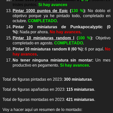
tristes puntos.
Si hay avances
.
Pintar 1000 puntos de Epic
(
130 %
)
:
No doblo el
objetivo porque ya he pintado todo, completado en
octubre.
COMPLETADO
.
Pintar 20 miniaturas de Punkapocalyptic
(
0
%
)
:
Nada por ahora.
No hay avances
.
Pintar 10 miniaturas random I
(
10
0 %
):
Objetivo
completado en agosto.
COMPLETADO
.
Pintar 10 miniaturas random II
(
60 %):
6 por aquí.
No
hay avances
.
No tener ninguna miniatura sin montar
:
Un mes
productivo en pegamento
.
Si hay avances
.
Total de figuras pintadas en 2023:
300 miniaturas
.
Total de figuras apañadas en 2023:
115 miniaturas
.
Total de figuras montadas en 2023:
421 miniaturas
.
Voy a hacer aquí un resumen de lo montado: