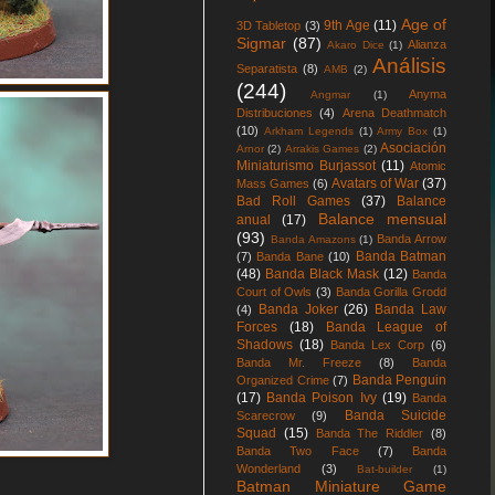
Age of
9th Age
(11)
3D Tabletop
(3)
Sigmar
(87)
Alianza
Akaro Dice
(1)
Análisis
Separatista
(8)
AMB
(2)
(244)
Anyma
Angmar
(1)
Distribuciones
(4)
Arena Deathmatch
(10)
Arkham Legends
(1)
Army Box
(1)
Asociación
Arnor
(2)
Arrakis Games
(2)
Miniaturismo Burjassot
(11)
Atomic
Avatars of War
(37)
Mass Games
(6)
Bad Roll Games
(37)
Balance
Balance mensual
anual
(17)
(93)
Banda Arrow
Banda Amazons
(1)
Banda Batman
(7)
Banda Bane
(10)
(48)
Banda Black Mask
(12)
Banda
Court of Owls
(3)
Banda Gorilla Grodd
Banda Joker
(26)
Banda Law
(4)
Forces
(18)
Banda League of
Shadows
(18)
Banda Lex Corp
(6)
Banda Mr. Freeze
(8)
Banda
Banda Penguin
Organized Crime
(7)
(17)
Banda Poison Ivy
(19)
Banda
Banda Suicide
Scarecrow
(9)
Squad
(15)
Banda The Riddler
(8)
Banda Two Face
(7)
Banda
Wonderland
(3)
Bat-builder
(1)
Batman Miniature Game