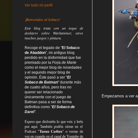
Ver todo mi perfil
¡Bienvenidos al Sobaco!
Este blog trata
con un toque de
desbarre
sobre Warhammer, otros
muchos juegos y pintura.
Recoge el legado de "
El Sobaco
de Abaddon
", mi antiguo blog
perdido en la disformidad
que fue
premiado por la
Forja de Marte
como el mejor blog de novedades
y el segundo mejor blog de
opinión. Éste pasó a ser "
El
Sobaco de Batman
" durante más
de cuatro años, pero tras no
querer ser relacionado
Empezamos a ver a I
únicamente con el juego de
Batman pasa a ser de forma
definitiva como
"
El Sobaco de
Darel
".
Espero que disfrutéis lo que
veis
y
leéis
por aquí. También podéis oírme en el
Podcast "
Turno Cu4tro
" o verme de
vez en cuando en el canal de Youtube de