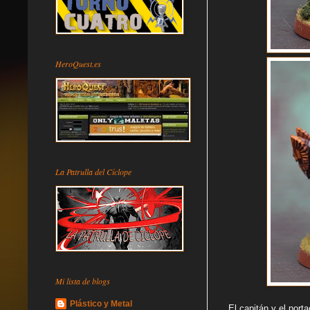
HeroQuest.es
La Patrulla del Cíclope
Mi lista de blogs
Plástico y Metal
El capitán y el port