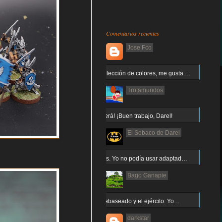
Comentarios recientes
Jose Fco
Muy buena elección de colores, me gusta.…
Trotamundos
¡Arnor no caerá! ¡Buen trabajo, Darel!
El Sobaco de Darel
Jajaja gracias. Yo no podía usar adaptad…
Bago Ganapie
Increíble el rebaseado y el ejército. Yo…
darkstar