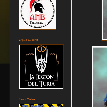
Legion del Turia
Turno Cu4tro