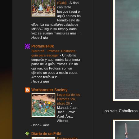
(Gabi)
-
Al final
con tanto
bosque (aquí o
aquí) se nos ha
llenado esto de
elfos. La campaña/escalada de
MESBG sigue su ritmo y cada
vez se suman miniaturas más ...
Hace 1 día
Profanus40k
Starcraft - Protoss: Unidades,
guía para escoger
-
Un último
empujón y aquí tenéis la primera
parte de la guía Protoss. En mi
opinión, los Protoss son un
ejército un poco a medio cocer.
Archon tenía la in...
Hace 2 días
Warhamster Society
Leyenda de los
Pintores '24,
plazo 26
-
Manuel. Juan.
Los seis Caballeros
José. Edwin.
Axel. Álex.
Alberto.
Hace 6 días
Diario de un Friki
Escenografía: