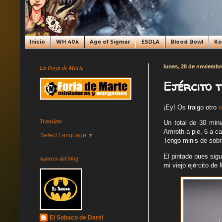
Inicio
WH 40k
Age of Sigmar
ESDLA
Blood Bowl
K
La Forja de Marte
lunes, 28 de noviembr
Ejército 
¡Ey! Os traigo otro
o
Translate
Un total de 30 mini
Amroth a pie, 6 a ca
Select Language
▼
Tengo minis de sobra
El pintado pues sigu
Autores del blog
mi viejo ejército de 
El Sobaco de Darel