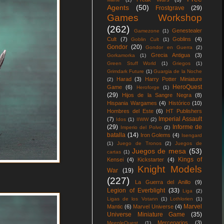
Agents
(50)
Frostgrave
(29)
Games Workshop
(262)
Genestealer
Gamezone
(1)
Cult
(7)
Goblins
(4)
Goblin Cult
(1)
Gondor
(20)
Gondor en Guerra
(2)
Grecia Antigua
(3)
Gorkamorka
(1)
Green Stuff World
(1)
Griegos
(1)
Grimdark Future
(1)
Guargia de la Noche
Harad
(3)
Harry Potter Miniature
(2)
HeroQuest
Game
(6)
Heroforge
(1)
(29)
Hijos de la Sangre Negra
(8)
Hispania Wargames
(4)
Histórico
(10)
Hombres del Este
(6)
HT Publishers
Imperial Assault
(7)
Idos
(1)
IIWW
(2)
(29)
Informe de
Imperio del Polvo
(2)
batalla
(14)
Iron Golems
(4)
Isengard
(1)
Juego de Tronos
(2)
Juegos de
Juegos de mesa
(53)
cartas
(1)
Kings of
Kensei
(4)
Kickstarter
(4)
Knight Models
War
(19)
(227)
La Guerra del Anillo
(9)
Legion of Everblight
(33)
Liga
(2)
Ligas de los Votann
(1)
Lothlorien
(1)
Marvel
Mantic
(6)
Marvel Universe
(4)
Universe Miniature Game
(35)
Mercenarios
(3)
MeepleQuest
(1)