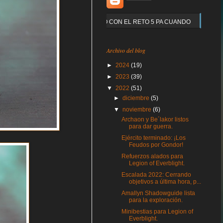
Y QUE PASO CON EL RETO 5 PA CUANDO
Archivo del blog
►
2024
(19)
►
2023
(39)
▼
2022
(51)
►
diciembre
(5)
▼
noviembre
(6)
Archaon y Be´lakor listos
para dar guerra.
Ejército terminado: ¡Los
Feudos por Gondor!
Refuerzos alados para
Legion of Everblight.
Escalada 2022: Cerrando
objetivos a última hora, p...
Amallyn Shadowguide lista
para la exploración.
Minibestias para Legion of
Everblight.