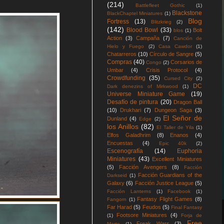
(214)
Battlefleet Gothic
(1)
Blackstone
BlackChaptel Miniatures
(1)
Blog
Fortress
(13)
Blitzkrieg
(2)
(142)
Blood Bowl
(33)
Bolt
blos
(1)
Action
(3)
Campaña
(7)
Canción de
Hielo y Fuego
(2)
Casa Cawdor
(1)
Chatarreros
(10)
Círculo de Sangre
(5)
Compras
(40)
Corsarios de
Congo
(2)
Umbar
(4)
Crisis Protocol
(4)
Crowdfunding
(35)
Cursed City
(2)
DC
Dark denezins of Mirkwood
(1)
Universe Miniature Game
(19)
Desafío de pintura
(20)
Dragon Ball
(10)
Drukhari
(7)
Dungeon Saga
(3)
El Señor de
Dunland
(4)
Edge
(2)
los Anillos
(82)
El Taller de Yila
(1)
Elfos Galadhrim
(8)
Enanos
(4)
Encuestas
(4)
Epic 40k
(2)
Escenografía
(14)
Euphoria
Miniatures
(43)
Excellent Miniatures
(5)
Facción Avengers
(8)
Facción
Facción Guardians of the
Darkseid
(1)
Galaxy
(6)
Facción Justice League
(5)
Facción Lanterns
(1)
Facebook
(1)
Fantasy Flight Games
(8)
Fangorn
(1)
Far Harad
(5)
Feudos
(5)
Final Fantasy
Footsore Miniatures
(4)
(1)
Forja de
Free
Freak Wars
(3)
Marte
(1)