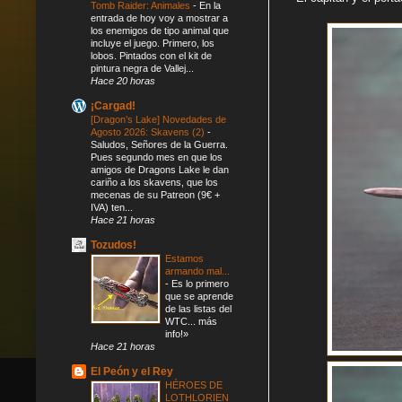
Tomb Raider: Animales
-
En la
entrada de hoy voy a mostrar a
los enemigos de tipo animal que
incluye el juego. Primero, los
lobos. Pintados con el kit de
pintura negra de Vallej...
Hace 20 horas
¡Cargad!
[Dragon’s Lake] Novedades de
Agosto 2026: Skavens (2)
-
Saludos, Señores de la Guerra.
Pues segundo mes en que los
amigos de Dragons Lake le dan
cariño a los skavens, que los
mecenas de su Patreon (9€ +
IVA) ten...
Hace 21 horas
Tozudos!
Estamos
armando mal...
-
Es lo primero
que se aprende
de las listas del
WTC... más
info!»
Hace 21 horas
El Peón y el Rey
HÉROES DE
LOTHLORIEN