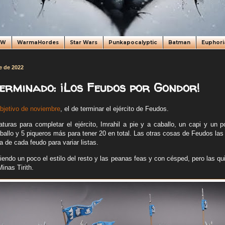
oW
WarmaHordes
Star Wars
Punkapocalyptic
Batman
Euphori
e de 2022
terminado: ¡Los Feudos por Gondor!
bjetivo de noviembre
, el de terminar el ejército de Feudos.
aturas para completar el ejército, Imrahil a pie y a caballo, un capi y un p
ballo y 5 piqueros más para tener 20 en total. Las otras cosas de Feudos la
 de cada feudo para variar listas.
iendo un poco el estilo del resto y las peanas feas y con césped, pero las qui
Minas Tirith.