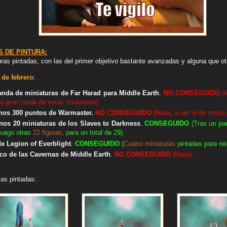
 DE PINTURA:
ras pintadas, con las del primer objetivo bastante avanzadas y alguna que ot
 de febrero
:
tanda de miniaturas de Far Harad para Middle Earth
.
NO
CONSEGUIDO
(M
a gran tanda de estas miniaturas).
enos 300 puntos de Warmaster.
NO
CONSEGUIDO
(Nada, a ver si de marzo
nos 20 miniaturas de los Slaves to Darkness
.
CONSEGUIDO
(Tras un par
luego otras
22 figuras
, para un total de 29).
de Legion of Everblight
.
CONSEGUIDO
(
Cuatro miniaturas
pintadas para ret
aco de las Cavernas de Middle Earth
.
NO
CONSEGUIDO
(Nada).
as pintadas: