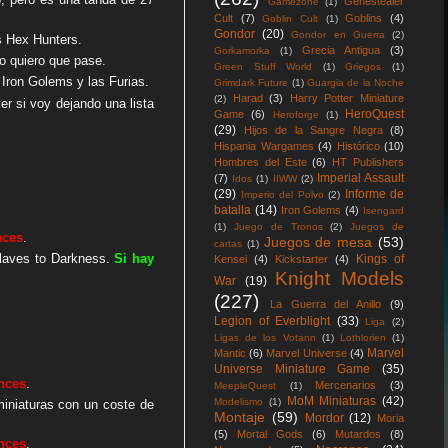
Genestealer
Gamezone
(1)
Cult
(7)
Goblins
(4)
Goblin Cult
(1)
Gondor
(20)
Gondor en Guerra
(2)
os Hex Hunters.
Grecia Antigua
(3)
Gorkamorka
(1)
o quiero que pase.
Green Stuff World
(1)
Griegos
(1)
s Iron Golems y las Furias.
Grimdark Future
(1)
Guargia de la Noche
Harad
(3)
Harry Potter Miniature
(2)
er si voy dejando una lista
HeroQuest
Game
(6)
Heroforge
(1)
(29)
Hijos de la Sangre Negra
(8)
Hispania Wargames
(4)
Histórico
(10)
Hombres del Este
(6)
HT Publishers
Imperial Assault
(7)
Idos
(1)
IIWW
(2)
(29)
Informe de
Imperio del Polvo
(2)
batalla
(14)
Iron Golems
(4)
Isengard
(1)
Juego de Tronos
(2)
Juegos de
nces
.
Juegos de mesa
(53)
cartas
(1)
Slaves to Darkness.
Si hay
Kings of
Kensei
(4)
Kickstarter
(4)
Knight Models
War
(19)
(227)
La Guerra del Anillo
(9)
Legion of Everblight
(33)
Liga
(2)
Ligas de los Votann
(1)
Lothlorien
(1)
Marvel
Mantic
(6)
Marvel Universe
(4)
Universe Miniature Game
(35)
nces
.
Mercenarios
(3)
MeepleQuest
(1)
MoM Miniaturas
(42)
Modelismo
(1)
miniaturas con un coste de
Montaje
(59)
Mordor
(12)
Moria
(5)
Mortal Gods
(6)
Mutardos
(8)
nces
.