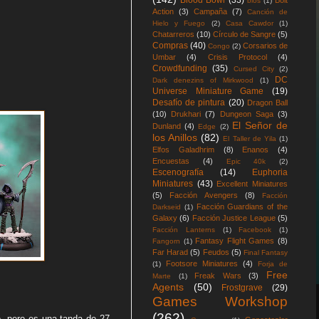
Blood Bowl
(33)
Bolt
blos
(1)
Action
(3)
Campaña
(7)
Canción de
Hielo y Fuego
(2)
Casa Cawdor
(1)
Chatarreros
(10)
Círculo de Sangre
(5)
Compras
(40)
Corsarios de
Congo
(2)
Umbar
(4)
Crisis Protocol
(4)
Crowdfunding
(35)
Cursed City
(2)
DC
Dark denezins of Mirkwood
(1)
Universe Miniature Game
(19)
Desafío de pintura
(20)
Dragon Ball
(10)
Drukhari
(7)
Dungeon Saga
(3)
El Señor de
Dunland
(4)
Edge
(2)
los Anillos
(82)
El Taller de Yila
(1)
Elfos Galadhrim
(8)
Enanos
(4)
Encuestas
(4)
Epic 40k
(2)
Escenografía
(14)
Euphoria
Miniatures
(43)
Excellent Miniatures
(5)
Facción Avengers
(8)
Facción
Facción Guardians of the
Darkseid
(1)
Galaxy
(6)
Facción Justice League
(5)
Facción Lanterns
(1)
Facebook
(1)
Fantasy Flight Games
(8)
Fangorn
(1)
Far Harad
(5)
Feudos
(5)
Final Fantasy
Footsore Miniatures
(4)
(1)
Forja de
Free
Freak Wars
(3)
Marte
(1)
Agents
(50)
Frostgrave
(29)
Games Workshop
(262)
, pero es una tanda de 27