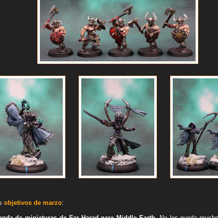
os
objetivos de marzo
:
tanda de miniaturas de Far Harad para Middle Earth
. No les queda mucho