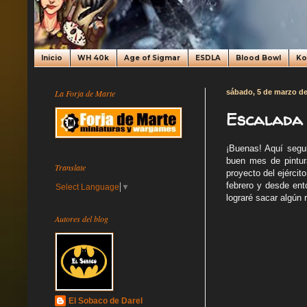
Inicio
WH 40k
Age of Sigmar
ESDLA
Blood Bowl
K
La Forja de Marte
sábado, 5 de marzo de
Escalada 
¡Buenas! Aquí segui
buen mes de pintur
Translate
proyecto del ejércit
febrero y desde ent
Select Language
▼
lograré sacar algún ra
Autores del blog
El Sobaco de Darel