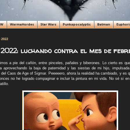
oW
WarmaHordes
Star Wars
Punkapocalyptic
Batman
Euphori
 2022
2022: luchando contra el mes de febr
mos a pie del cañón, entre pinceles, pañales y biberones. Lo cierto es qu
a aprovechando la baja de paternidad y las siestas de mi hijo, impulsada
o del Caos de Age of Sigmar. Peeeeero, ahora la realidad ha cambiado, y es qu
onces no he logrado compaginar e incluir la pintura en mi vida. No sé si e
tillo.