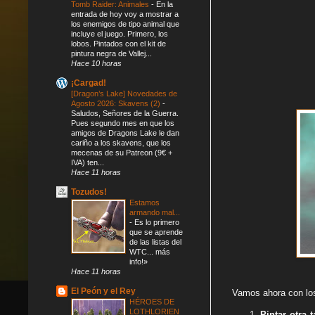
Tomb Raider: Animales
-
En la
entrada de hoy voy a mostrar a
los enemigos de tipo animal que
incluye el juego. Primero, los
lobos. Pintados con el kit de
pintura negra de Vallej...
Hace 10 horas
¡Cargad!
[Dragon’s Lake] Novedades de
Agosto 2026: Skavens (2)
-
Saludos, Señores de la Guerra.
Pues segundo mes en que los
amigos de Dragons Lake le dan
cariño a los skavens, que los
mecenas de su Patreon (9€ +
IVA) ten...
Hace 11 horas
Tozudos!
Estamos
armando mal...
-
Es lo primero
que se aprende
de las listas del
WTC... más
info!»
Hace 11 horas
El Peón y el Rey
Vamos ahora con l
HÉROES DE
LOTHLORIEN
Pintar otra 