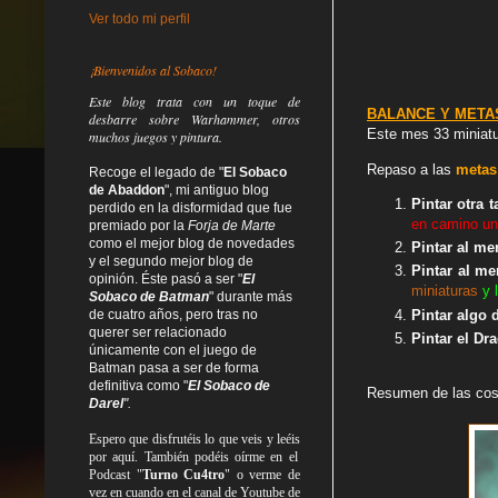
Ver todo mi perfil
¡Bienvenidos al Sobaco!
Este blog trata
con un toque de
BALANCE Y METAS
desbarre
sobre Warhammer, otros
Este mes 33 miniatu
muchos juegos y pintura.
Rep
aso a las
metas
Recoge el legado de "
El Sobaco
de Abaddon
", mi antiguo blog
Pintar otra 
perdido en la disformidad
que fue
en camino un
premiado por la
Forja de Marte
como el mejor blog de novedades
Pintar al m
y el segundo mejor blog de
Pintar al me
opinión. Éste pasó a ser "
El
miniaturas
y 
Sobaco de Batman
" durante más
Pintar algo 
de cuatro años, pero tras no
querer ser relacionado
Pintar el Dr
únicamente con el juego de
Batman pasa a ser de forma
definitiva como
"
El Sobaco de
Resumen de las cos
Darel
".
Espero que disfrutéis lo que
veis
y
leéis
por aquí. También podéis oírme en el
Podcast "
Turno Cu4tro
" o verme de
vez en cuando en el canal de Youtube de