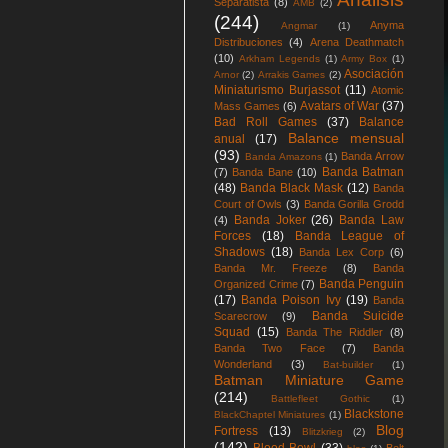
Separatista
(8)
AMB
(2)
(244)
Anyma
Angmar
(1)
Distribuciones
(4)
Arena Deathmatch
(10)
Arkham Legends
(1)
Army Box
(1)
Asociación
Arnor
(2)
Arrakis Games
(2)
Miniaturismo Burjassot
(11)
Atomic
Avatars of War
(37)
Mass Games
(6)
Bad Roll Games
(37)
Balance
Balance mensual
anual
(17)
(93)
Banda Arrow
Banda Amazons
(1)
Banda Batman
(7)
Banda Bane
(10)
(48)
Banda Black Mask
(12)
Banda
Court of Owls
(3)
Banda Gorilla Grodd
Banda Joker
(26)
Banda Law
(4)
Forces
(18)
Banda League of
Shadows
(18)
Banda Lex Corp
(6)
Banda Mr. Freeze
(8)
Banda
Banda Penguin
Organized Crime
(7)
(17)
Banda Poison Ivy
(19)
Banda
Banda Suicide
Scarecrow
(9)
Squad
(15)
Banda The Riddler
(8)
Banda Two Face
(7)
Banda
Wonderland
(3)
Bat-builder
(1)
Batman Miniature Game
(214)
Battlefleet Gothic
(1)
Blackstone
BlackChaptel Miniatures
(1)
Blog
Fortress
(13)
Blitzkrieg
(2)
(142)