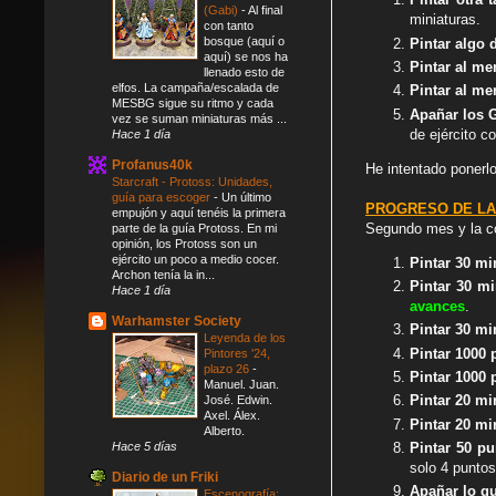
(Gabi)
-
Al final
miniaturas.
con tanto
bosque (aquí o
Pintar algo 
aquí) se nos ha
Pintar al m
llenado esto de
elfos. La campaña/escalada de
Pintar al me
MESBG sigue su ritmo y cada
Apañar los G
vez se suman miniaturas más ...
de ejército c
Hace 1 día
Profanus40k
He intentado ponerl
Starcraft - Protoss: Unidades,
guía para escoger
-
Un último
PROGRESO DE LA
empujón y aquí tenéis la primera
Segundo mes y la c
parte de la guía Protoss. En mi
opinión, los Protoss son un
ejército un poco a medio cocer.
Pintar 30 mi
Archon tenía la in...
Pintar 30 m
Hace 1 día
avances
.
Warhamster Society
Pintar 30 mi
Leyenda de los
Pintar 1000
Pintores '24,
plazo 26
-
Pintar 1000
Manuel. Juan.
Pintar 20 mi
José. Edwin.
Axel. Álex.
Pintar 20 m
Alberto.
Hace 5 días
Pintar 50 p
solo 4 punto
Diario de un Friki
Apañar lo q
Escenografía: