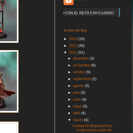
Y QUE PASO CON EL RETO 5 PA CUANDO
Archivo del blog
►
2024
(19)
►
2023
(39)
▼
2022
(51)
►
diciembre
(5)
►
noviembre
(6)
►
octubre
(5)
►
septiembre
(2)
►
agosto
(5)
►
julio
(3)
►
junio
(4)
►
mayo
(3)
►
abril
(4)
▼
marzo
(4)
Unidad de Blighted Nyss
Legionnaries para mi