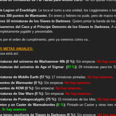
de Legion of Everblight
. Le toca el turno a una unidad, los Leggionaries o l
enos 300 puntos de Warmaster.
En enero y febrero no pude, pero de marzo n
nos 10 miniaturas de los Slaves to Darkness
. Quiero pintar la banda de lo
uererros del Caos y el Príncipe Demonio de los Slaves to Darkness.
A v
ompletamente jugable y presentable.
os por el orden de cumplimiento, pero ya veremos cómo va...
S METAS ANUALES:
osa está así:
niaturas del universo de Warhammer 40k (0 %):
Sin empezar.
No hay ava
iniaturas del universo de Age of Sigmar
(
97 %
):
29 miniaturas para los 
niaturas de Middle Earth
(
57 %
):
17 miniaturas pintadas.
No hay avances
.
 puntos de Warmaster
(0 %)
:
Sin empezar.
No hay avances
.
 puntos de KOW
(0 %)
:
Sin empezar.
No hay avances
.
niaturas de Star Wars
(0 %)
:
Sin empezar.
No hay avances
.
iniaturas de Punkapocalyptic
(
75 %
)
:
15 miniaturas de los Idos.
No hay ava
untos y un Caster de Warmahordes (
8 %
):
Pintado un Caster y otras tres 
s.
Si hay avances
.
ue tengo pendiente de Slaves to Darkness
(0 %)
:
Sin empezar.
No hay ava