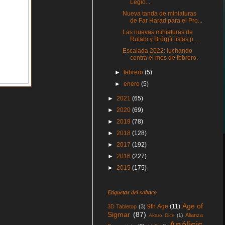
Legio...
Nueva tanda de miniaturas
de Far Harad para el Pro...
Las nuevas miniaturas de
Rutabi y Brórgîr listas p...
Escalada 2022: luchando
contra el mes de febrero.
►
febrero
(5)
►
enero
(5)
►
2021
(65)
►
2020
(69)
►
2019
(78)
►
2018
(128)
►
2017
(192)
►
2016
(227)
►
2015
(175)
Etiquetas del sobaco
Age of
9th Age
(11)
3D Tabletop
(3)
Sigmar
(87)
Alianza
Akaro Dice
(1)
Análisis