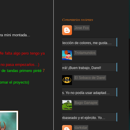
Comentarios recientes
Jose Fco
ra mini montada...
Muy buena elección de colores, me gusta.…
Trotamundos
e falta algo pero tengo ya
 no pasa empezarlos...)
¡Arnor no caerá! ¡Buen trabajo, Darel!
 de tandas primero pinté
7
El Sobaco de Darel
omar el proyecto)
Jajaja gracias. Yo no podía usar adaptad…
Bago Ganapie
Increíble el rebaseado y el ejército. Yo…
darkstar