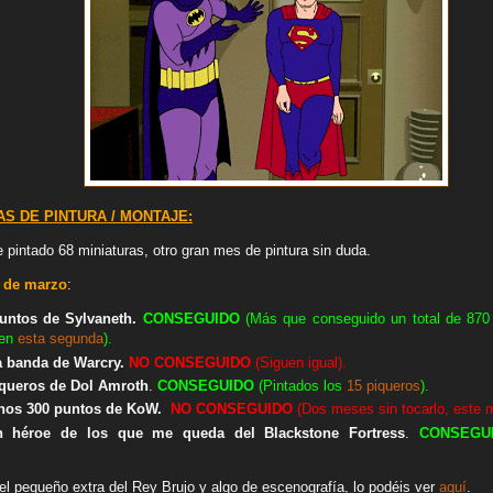
S DE PINTURA / MONTAJE:
 pintado 68 miniaturas, otro gran mes de pintura sin duda.
 de marzo
:
puntos de Sylvaneth.
CONSEGUIDO
(Más que conseguido un total de 870
en
esta segunda
).
ra banda de Warcry.
NO
CONSEGUIDO
(Siguen igual).
iqueros de Dol Amroth
.
CONSEGUIDO
(Pintados los
15 piqueros
).
enos 300 puntos de KoW.
NO
CONSEGUIDO
(Dos meses sin tocarlo, este m
ún héroe de los que me queda del Blackstone Fortress
.
CONSEGU
el pequeño extra del Rey Brujo y algo de escenografía, lo podéis ver
aquí
.