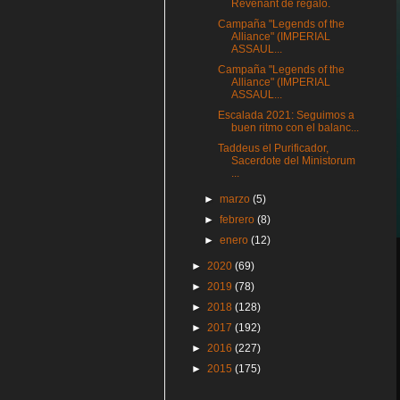
Revenant de regalo.
Campaña "Legends of the
Alliance" (IMPERIAL
ASSAUL...
Campaña "Legends of the
Alliance" (IMPERIAL
ASSAUL...
Escalada 2021: Seguimos a
buen ritmo con el balanc...
Taddeus el Purificador,
Sacerdote del Ministorum
...
►
marzo
(5)
►
febrero
(8)
►
enero
(12)
►
2020
(69)
►
2019
(78)
►
2018
(128)
►
2017
(192)
►
2016
(227)
►
2015
(175)