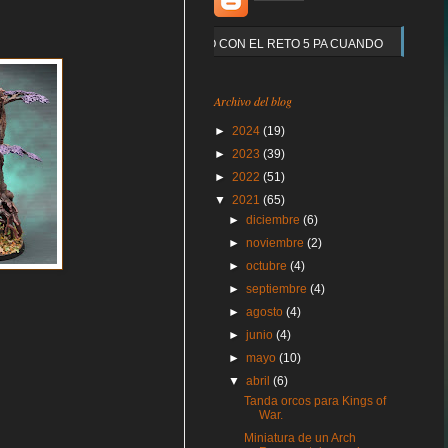
Y QUE PASO CON EL RETO 5 PA CUANDO
Archivo del blog
►
2024
(19)
►
2023
(39)
►
2022
(51)
▼
2021
(65)
►
diciembre
(6)
►
noviembre
(2)
►
octubre
(4)
►
septiembre
(4)
►
agosto
(4)
►
junio
(4)
►
mayo
(10)
▼
abril
(6)
Tanda orcos para Kings of
War.
Miniatura de un Arch