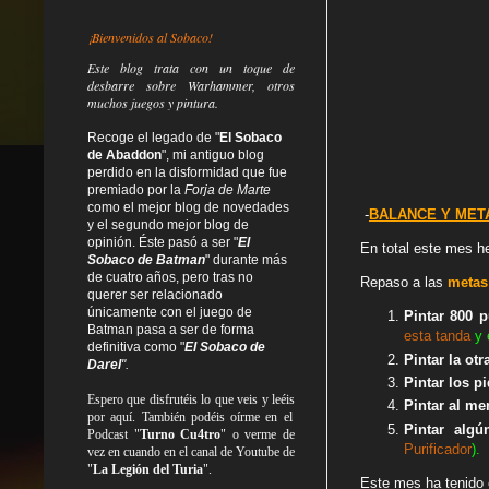
¡Bienvenidos al Sobaco!
Este blog trata
con un toque de
desbarre
sobre Warhammer, otros
muchos juegos y pintura.
Recoge el legado de "
El Sobaco
de Abaddon
", mi antiguo blog
perdido en la disformidad
que fue
premiado por la
Forja de Marte
como el mejor blog de novedades
-
BALANCE Y META
y el segundo mejor blog de
opinión. Éste pasó a ser "
El
En total este mes he
Sobaco de Batman
" durante más
de cuatro años, pero tras no
Rep
aso a las
metas
querer ser relacionado
únicamente con el juego de
Pintar 800 
Batman pasa a ser de forma
esta tanda
y 
definitiva como
"
El Sobaco de
Pintar la ot
Darel
".
Pintar los p
Espero que disfrutéis lo que
veis
y
leéis
Pintar al m
por aquí. También podéis oírme en el
Pintar alg
Podcast "
Turno Cu4tro
" o verme de
Purificador
).
vez en cuando en el canal de Youtube de
"
La Legión del Turia
".
Este mes ha tenido 