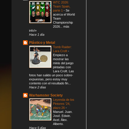
WTC 2026:
Team Spain,
parte 1
-
Se
acerca el World
Team
Championship
2026... más
info!»
Hace 1 día
Plástico y Metal
Tomb Raider:
Lara Croft
-
Empiezo a
mostrar las
minis del juego
pintadas con
Lara Croft. Las
fotos han salido un poco sobre-
expuestas, pero estoy muy
contento con el resultado fin...
Hace 2 días
Warhamster Society
Leyenda de los
Pintores '24,
plazo 26
-
Manuel. Juan.
José. Edwin.
Axel. Álex.
Alberto.
Hace 5 días