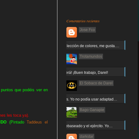
Comentarios recientes
Jose Fco
Muy buena elección de colores, me gusta.…
Trotamundos
¡Arnor no caerá! ¡Buen trabajo, Darel!
El Sobaco de Darel
 puntos que podéis ver en
Jajaja gracias. Yo no podía usar adaptad…
Bago Ganapie
es les toca ya).
IDO
(Pintado
Taddeus el
Increíble el rebaseado y el ejército. Yo…
darkstar