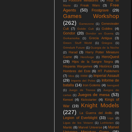
Footsore Miniatures
(4)
(1)
Forja de
Free
Freak Wars
(3)
Marte
(1)
Agents
(50)
Frostgrave
(29)
Games Workshop
(262)
Genestealer
Gamezone
(1)
Cult
(7)
Goblins
(4)
Goblin Cult
(1)
Gondor
(20)
Gondor en Guerra
(2)
Grecia Antigua
(3)
Gorkamorka
(1)
Green Stuff World
(1)
Griegos
(1)
Grimdark Future
(1)
Guargia de la Noche
Harad
(3)
Harry Potter Miniature
(2)
HeroQuest
Game
(6)
Heroforge
(1)
(29)
Hijos de la Sangre Negra
(8)
Hispania Wargames
(4)
Histórico
(10)
Hombres del Este
(6)
HT Publishers
Imperial Assault
(7)
Idos
(1)
IIWW
(2)
(29)
Informe de
Imperio del Polvo
(2)
batalla
(14)
Iron Golems
(4)
Isengard
(1)
Juego de Tronos
(2)
Juegos de
Juegos de mesa
(53)
cartas
(1)
Kings of
Kensei
(4)
Kickstarter
(4)
Knight Models
War
(19)
(227)
La Guerra del Anillo
(9)
Legion of Everblight
(33)
Liga
(2)
Ligas de los Votann
(1)
Lothlorien
(1)
Marvel
Mantic
(6)
Marvel Universe
(4)