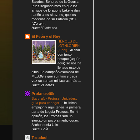
Saludos, Señores de la Guerra.
Pues segundo mes en que los
amigos de Dragons Lake le dan
cariño a los skavens, que los
mecenas de su Patreon (9€ +
IVA) ten...
Hace 30 minutos
El Peón y el Rey
HÉROES DE
LOTHLORIEN
(Gabi)
-
Al final
con tanto
bosque (aquí o
aquí) se nos ha
llenado esto de
elfos. La campaña/escalada de
MESBG sigue su ritmo y cada
vez se suman miniaturas más ...
Hace 21 horas
Profanus40k
Starcraft - Protoss: Unidades,
guía para escoger
-
Un último
empujón y aquí tenéis la primera
parte de la guía Protoss. En mi
opinión, los Protoss son un
ejército un poco a medio cocer.
Archon tenía la in...
Hace 1 día
Tozudos!