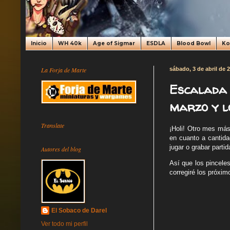
Inicio
WH 40k
Age of Sigmar
ESDLA
Blood Bowl
K
La Forja de Marte
sábado, 3 de abril de 
Escalada 
marzo y lo
Translate
¡Holi! Otro mes más
en cuanto a cantida
jugar o grabar partid
Autores del blog
Así que los pincele
corregiré los próxim
El Sobaco de Darel
Ver todo mi perfil