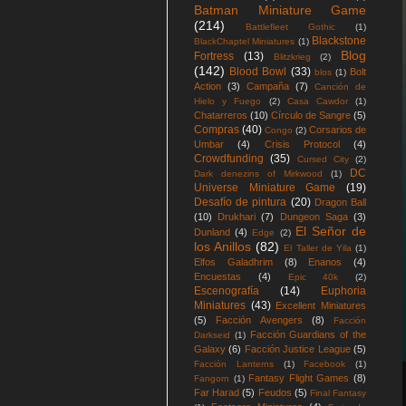
Batman Miniature Game
(214)
Battlefleet Gothic
(1)
Blackstone
BlackChaptel Miniatures
(1)
Blog
Fortress
(13)
Blitzkrieg
(2)
(142)
Blood Bowl
(33)
Bolt
blos
(1)
Action
(3)
Campaña
(7)
Canción de
Hielo y Fuego
(2)
Casa Cawdor
(1)
Chatarreros
(10)
Círculo de Sangre
(5)
Compras
(40)
Corsarios de
Congo
(2)
Umbar
(4)
Crisis Protocol
(4)
Crowdfunding
(35)
Cursed City
(2)
DC
Dark denezins of Mirkwood
(1)
Universe Miniature Game
(19)
Desafío de pintura
(20)
Dragon Ball
(10)
Drukhari
(7)
Dungeon Saga
(3)
El Señor de
Dunland
(4)
Edge
(2)
los Anillos
(82)
El Taller de Yila
(1)
Elfos Galadhrim
(8)
Enanos
(4)
Encuestas
(4)
Epic 40k
(2)
Escenografía
(14)
Euphoria
Miniatures
(43)
Excellent Miniatures
(5)
Facción Avengers
(8)
Facción
Facción Guardians of the
Darkseid
(1)
Galaxy
(6)
Facción Justice League
(5)
Facción Lanterns
(1)
Facebook
(1)
Fantasy Flight Games
(8)
Fangorn
(1)
Far Harad
(5)
Feudos
(5)
Final Fantasy