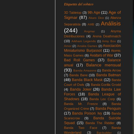
Etiquetas del sobaco
Age of
9th Age
(11)
3D Tabletop
(3)
Sigmar
(87)
Alianza
Akaro Dice
(1)
Análisis
Separatista
(8)
AMB
(2)
(244)
Anyma
Angmar
(1)
Distribuciones
(4)
Arena Deathmatch
(10)
Arkham Legends
(1)
Army Box
(1)
Asociación
Arnor
(2)
Arrakis Games
(2)
Miniaturismo Burjassot
(11)
Atomic
Avatars of War
(37)
Mass Games
(6)
Bad Roll Games
(37)
Balance
Balance mensual
anual
(17)
(93)
Banda Arrow
Banda Amazons
(1)
Banda Batman
(7)
Banda Bane
(10)
(48)
Banda Black Mask
(12)
Banda
Court of Owls
(3)
Banda Gorilla Grodd
Banda Joker
(26)
Banda Law
(4)
Forces
(18)
Banda League of
Shadows
(18)
Banda Lex Corp
(6)
Banda Mr. Freeze
(8)
Banda
Banda Penguin
Organized Crime
(7)
(17)
Banda Poison Ivy
(19)
Banda
Banda Suicide
Scarecrow
(9)
Squad
(15)
Banda The Riddler
(8)
Banda Two Face
(7)
Banda
Wonderland
(3)
Bat-builder
(1)