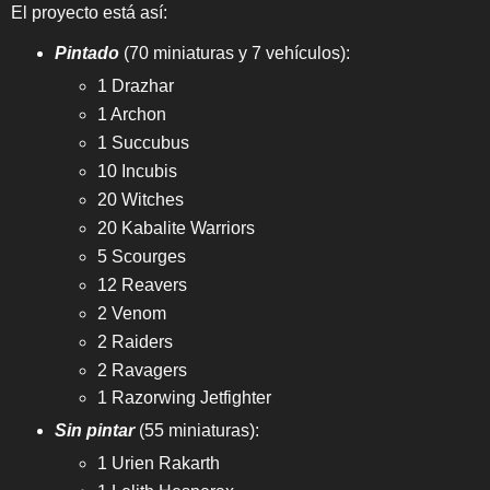
El proyecto está así:
Pintado
(70 miniaturas y 7 vehículos):
1 Drazhar
1 Archon
1 Succubus
10 Incubis
20 Witches
20 Kabalite Warriors
5 Scourges
12 Reavers
2 Venom
2 Raiders
2 Ravagers
1 Razorwing Jetfighter
Sin pintar
(55 miniaturas):
1 Urien Rakarth