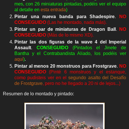
mes, con 26 miniaturas pintadas, podéis ver el equipo
al detalle en
esta entrada
)
Pintar una nueva banda para Shadespire
.
NO
CONSEGUIDO
(Las he montado, nada más).
Pintar un par de miniaturas de Dragon Ball
.
NO
CONSEGUIDO
(Más de lo mismo XD).
Pintar las dos figuras de la wave 4 del Imperial
Assault
.
C
ON
SEGUIDO
(Pintados el Jinete de
Bantha y el Contrabandista Aliado, los podéis ver
aquí
)
.
Pintar al menos 20 monstruos para Frostgrave
.
NO
CONSEGUIDO
(Pinté 6 monstruos y el estanque,
como pudisteis ver en el
segundo asalto del Desafío
de Frostgrave
, pero no he llegado a 20 ni de lejos...)
Resumen de lo montado y pintado: