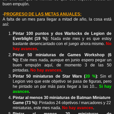
buen empujón.
-
PROGRESO DE LAS METAS ANUALES:
A falta de un mes para llegar a mitad de año, la cosa está
así:
Pintar 100 puntos y dos Warlocks de Legion de
Everblight (19 %):
Nada este mes y es que estoy
bastante desencantado con el juego ahora mismo.
No
hay avances
.
Pintar 50 miniaturas de Games Workshop (6
%):
Este mes nada, aunque en junio espero pegar un
buen empujón aquí, de momento 3 de las 50
pintadas.
No hay avances
.
Pintar 50 miniaturas de Star Wars (
20 %
)
: Sin el
Legion veo que este objetivo se pasa de figuras, pero
he pintado un par más para llegar a las 10...
Si hay
avances
.
Pintar al menos 30 miniaturas de Batman Miniature
Game (73 %):
Pintados 24 objetivos / marcadores y 22
miniaturas, este mes nada.
No hay avances
.
Pintar al menos 20 miniaturas de