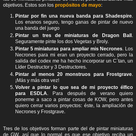
objetivos. Estos son los
p
ropósitos de mayo
:
Pintar por fin una nueva banda para Shadespire
.
Los enanos seguro, tengo ganas de pintar de nuevo
una banda del juego
Pintar un tres de miniaturas de Dragon Ball
.
Seguramente pinte los dos Vegetas y Broly.
Pintar 5 miniaturas para ampliar mis Necrones
. Los
Necrones para mi eran un proyecto cerrado, pero la
salida del codex me ha hecho incorporar un C´tan, un
Líder Destructor y 3 Destructores.
Pintar al menos 20 monstruos para Frostgrave
.
¡Más y más otra vez!
Volver a pintar lo que sea de mi proyecto élfico
para ESDLA
. Para después de verano quiero
ponerme a saco a pintar cosas de KOW, pero antes
quiero cerrar varios proyectos: éste, la ampliación de
Necrones y Frostgrave.
Tres de los objetivos forman parte del de pintar miniaturas
de GW, así que lo normal es que ese objetivo reciba un