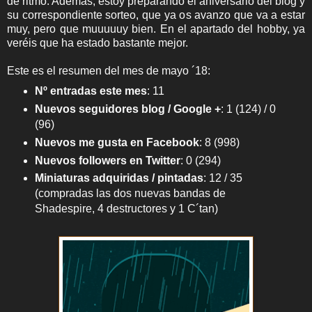
de ritmo. Además, estoy preparando el aniversario del blog y
su correspondiente sorteo, que ya os avanzo que va a estar
muy, pero que muuuuuy bien. En el apartado del hobby, ya
veréis que ha estado bastante mejor.
Este es el resumen del mes de mayo ´18:
Nº entradas este mes
:
11
Nuevos seguidores blog / Google +
:
1 (124) / 0
(96)
Nuevos me gusta en Facebook
:
8 (998)
Nuevos followers en Twitter
:
0 (294)
Miniaturas adquiridas / pintadas
: 12 / 35
(compradas las dos nuevas bandas de
Shadespire, 4 destructores y 1 C´tan)