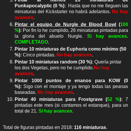
Punkapocalyptic (0 %):
Hasta que no me lleguen las
miniaturas del Kickstarter no habrá adelantos.
No hay
avances
.
Pintar el equipo de Nurgle de Blood Bowl
(
100
%
):
Por fin lo he cumplido, 26 miniaturas pintadas para
la gloria del abuelo Nurgle.
Si hay avances
.
COMPLETADO
.
Pintar 10 miniaturas de Euphoria como mínimo (50
%):
Cinco pintadas.
No hay avances
.
Pintar 10 miniaturas random (30 %):
Quería pintar
los dos Vegetas, pero no he cumplido.
No hay
avances
.
Pintar 1000 puntos de enanos para KOW (0
%):
Sigo con el montaje y ya tengo todas las peanas
baseadas.
No hay avances
.
Pintar 40 miniaturas para Frostgrave
(
52 %
)
:
7
pintadas este mes (si contamos el estanque), para un
total de 21.
Si hay avances
.
Total de figuras pintadas en 2018:
116 miniaturas
.