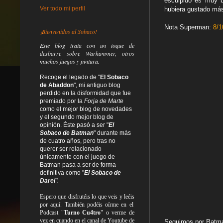
esculpido es muy b
Ver todo mi perfil
hubiera gustado más
Nota Superman:
8/1
¡Bienvenidos al Sobaco!
Este blog trata
con un toque de
desbarre
sobre Warhammer, otros
muchos juegos y pintura.
Recoge el legado de "
El Sobaco
de Abaddon
", mi antiguo blog
perdido en la disformidad
que fue
premiado por la
Forja de Marte
como el mejor blog de novedades
y el segundo mejor blog de
opinión. Éste pasó a ser "
El
Sobaco de Batman
" durante más
de cuatro años, pero tras no
querer ser relacionado
únicamente con el juego de
Batman pasa a ser de forma
definitiva como
"
El Sobaco de
Darel
".
Espero que disfrutéis lo que
veis
y
leéis
por aquí. También podéis oírme en el
Podcast "
Turno Cu4tro
" o verme de
vez en cuando en el canal de Youtube de
Seguimos por Batman