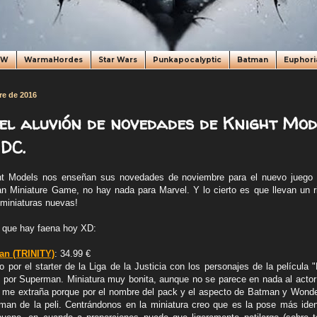
oW
WarmaHordes
Star Wars
Punkapocalyptic
Batman
Euphori
re de 2016
del aluvión de novedades de Knight Mo
DC.
t Models nos enseñan sus novedades de noviembre para el nuevo juego 
 Miniature Game, no hay nada para Marvel. Y lo cierto es que llevan un r
 miniaturas nuevas!
 que hay faena hoy XD:
n (TRINITY)
: 34.99 €
por el starter de la Liga de la Justicia con los personajes de la películ
por Superman. Miniatura muy bonita, aunque no se parece en nada al actor
o me extraña porque por el nombre del pack y el aspecto de Batman y Won
an de la peli. Centrándonos en la miniatura creo que es la pose más iden