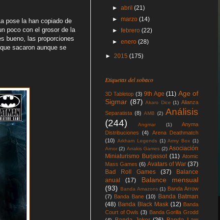
►
abril
(21)
►
marzo
(14)
La pose la han copiado de
n poco con el grosor de la
►
febrero
(22)
es bueno, las proporciones
►
enero
(28)
 que sacaron aunque se
►
2015
(175)
Etiquetas del sobaco
Age of
9th Age
(11)
3D Tabletop
(3)
Sigmar
(87)
Alianza
Akaro Dice
(1)
Análisis
Separatista
(8)
AMB
(2)
(244)
Anyma
Angmar
(1)
Distribuciones
(4)
Arena Deathmatch
(10)
Arkham Legends
(1)
Army Box
(1)
Asociación
Arnor
(2)
Arrakis Games
(2)
Miniaturismo Burjassot
(11)
Atomic
Avatars of War
(37)
Mass Games
(6)
Bad Roll Games
(37)
Balance
Balance mensual
anual
(17)
(93)
Banda Arrow
Banda Amazons
(1)
Banda Batman
(7)
Banda Bane
(10)
(48)
Banda Black Mask
(12)
Banda
Court of Owls
(3)
Banda Gorilla Grodd