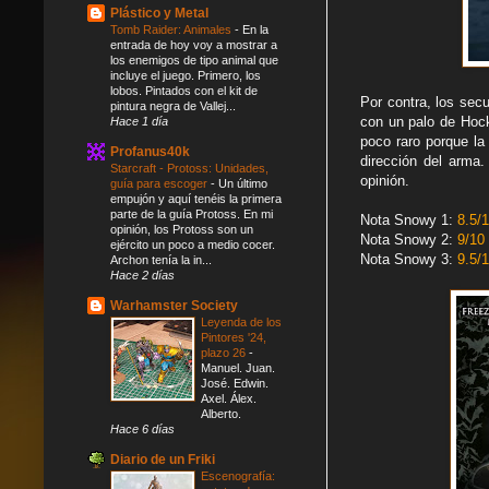
Plástico y Metal
Tomb Raider: Animales
-
En la
entrada de hoy voy a mostrar a
los enemigos de tipo animal que
incluye el juego. Primero, los
lobos. Pintados con el kit de
Por contra, los sec
pintura negra de Vallej...
con un palo de Hoc
Hace 1 día
poco raro porque la
Profanus40k
dirección del arma
Starcraft - Protoss: Unidades,
opinión.
guía para escoger
-
Un último
empujón y aquí tenéis la primera
parte de la guía Protoss. En mi
Nota Snowy 1:
8.5/
opinión, los Protoss son un
Nota Snowy 2:
9/10
ejército un poco a medio cocer.
Nota Snowy 3:
9.5/
Archon tenía la in...
Hace 2 días
Warhamster Society
Leyenda de los
Pintores '24,
plazo 26
-
Manuel. Juan.
José. Edwin.
Axel. Álex.
Alberto.
Hace 6 días
Diario de un Friki
Escenografía: