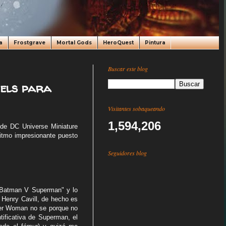
a
Frostgrave
Mortal Gods
HeroQuest
Pintura
Buscar este blog
dels para
Visitantes sobaqueando
1,594,206
de DC Universe Miniature
itmo impresionante puesto
Seguidores blog
a "Batman V Superman" y lo
 Henry Cavill, de hecho es
der Woman no se porque no
tificativa de Superman, el