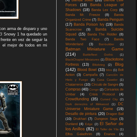
Banda Joker
(26)
Banda Law
(4)
Forces
(18)
Banda League of
Shadows
(18)
Banda Lex Corp
(6)
Banda Mr. Freeze
(8)
Banda
Banda Penguin
Organized Crime
(7)
(17)
Banda Poison Ivy
(19)
Banda
 con arma de disparo y uno
Banda Suicide
Scarecrow
(9)
 El Snowy 1 ha quedado un
Squad
(15)
Banda The Riddler
(8)
Banda Two Face
(7)
Banda
frente en vez de seguir la
Wonderland
(3)
Bat-builder
(1)
s el mejor de todos en mi
Batman Miniature Game
(214)
Battlefleet Gothic
(1)
Blackstone
BlackChaptel Miniatures
(1)
Blog
Fortress
(13)
Blitzkrieg
(2)
(142)
Blood Bowl
(33)
Bolt
blos
(1)
Action
(3)
Campaña
(7)
Canción de
Hielo y Fuego
(2)
Casa Cawdor
(1)
Chatarreros
(10)
Círculo de Sangre
(5)
Compras
(40)
Corsarios de
Congo
(2)
Umbar
(4)
Crisis Protocol
(4)
Crowdfunding
(35)
Cursed City
(2)
DC
Dark denezins of Mirkwood
(1)
Universe Miniature Game
(19)
Desafío de pintura
(20)
Dragon Ball
(10)
Drukhari
(7)
Dungeon Saga
(3)
El Señor de
Dunland
(4)
Edge
(2)
los Anillos
(82)
El Taller de Yila
(1)
Elfos Galadhrim
(8)
Enanos
(4)