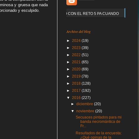
luminosa y gruesa que nada
orcionado y esculpido.
Y QUE PASO CON EL RETO 5 PA CUANDO
Archivo del blog
►
2024
(19)
►
2023
(39)
►
2022
(51)
►
2021
(65)
►
2020
(69)
►
2019
(78)
►
2018
(128)
►
2017
(192)
▼
2016
(227)
►
diciembre
(20)
▼
noviembre
(20)
Secuaces pintados para mi
banda necromántica de
Fr...
Resultados de la encuesta:
¿Qué opinas de la