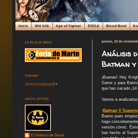
Inicio
WH 40k
Age of Sigmar
ESDLA
Blood Bowl
K
La Forja de Marte
jueves, 10 de noviemb
Análisis 
Batman y 
Translate
¡Buenas! Hoy Knigh
Game y para Batman
Select Language
▼
que han sacado ¡14
Autores del blog
Vamos a analizarlas
-
Batman V Superma
Bueno pues empiezo 
hago concretamente 
versión cómic. Ést
han hecho al Superm
El Sobaco de Darel