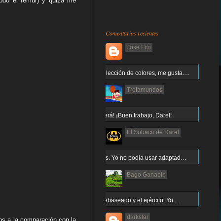
todo el fémur) y quizá me
Comentarios recientes
Jose Fco
Muy buena elección de colores, me gusta.…
Trotamundos
¡Arnor no caerá! ¡Buen trabajo, Darel!
El Sobaco de Darel
Jajaja gracias. Yo no podía usar adaptad…
Bago Ganapie
Increíble el rebaseado y el ejército. Yo…
darkstar
s a la comparación con la