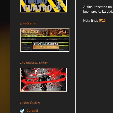
Al final tenemos un
buen precio. La duda
Nota final:
9/10
HeroQuest.es
La Patrulla del Cíclope
Mi lista de blogs
¡Cargad!