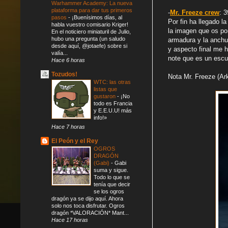
Warhammer Academy: La nueva
plataforma para dar tus primeros
-
Mr. Freeze crew
: 3
pasos
-
¡Buenísimos días, al
Por fin ha llegado 
habla vuestro comisario Kriger!
la imagen que os pon
En el noticiero miniaturil de Julio,
hubo una pregunta (un saludo
armadura y la anchur
desde aquí, @jotaefe) sobre si
y aspecto final me 
valía...
note que es un escu
Hace 6 horas
Tozudos!
Nota Mr. Freeze (A
WTC: las otras
listas que
gustaron
-
¡No
todo es Francia
y E.E.U.U! más
info!»
Hace 7 horas
El Peón y el Rey
OGROS
DRAGÓN
(Gabi)
-
Gabi
suma y sigue.
Todo lo que se
tenía que decir
se los ogros
dragón ya se dijo aquí. Ahora
solo nos toca disfrutar. Ogros
dragón *VALORACIÓN* Mant...
Hace 17 horas