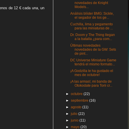
novedades de Knight
Models...
 menos de 12 € cada una, un
Análisis blíster BMG: Sickle,
el segador de los ge...
Cuchilla, lima y pegamento
para las miniaturas de ...
Dr. Doom y The Thing llegan
a la batalla ¿para com...
Últimas novedades
novedades de la GW: Sets
de pint...
DC Universe Miniature Game
tendrá el mismo formato...
¡A Godzilla le ha gustado el
mes de octubre!
¡A las armas!, mi banda de
Otokodate para Torii cr...
►
octubre
(22)
►
septiembre
(16)
►
agosto
(11)
►
julio
(22)
►
junio
(11)
►
mayo
(20)