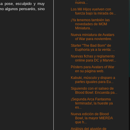
nueva...
sa pose, esculpido y muy
omo algunos pensaréis, sino
Los Mil Hijos vuelven con
fuerza bajo la mirada de...
¡Ya tenemos también las
novedades de MOM
Miniatura...
Nueva miniatura de Avatars
of War para noviembre.
Starter "The Bad Born" de
Euphoria ya a la venta: ...
Nuevas fichas y reglamento
online para DC y Marvel...
Pósters para Avatars of War
en su página web.
Kabuki, músculo y disparo a
partes iguales para Eu...
Siguiendo con el salseo de
Blood Bowl: Encuesta pa...
¡Segunda Arca Fantasma
terminada!, la hueste ya
es...
Nueva edición de Blood
Bowl, la mayor MIERDA
que h...
Análisis del aluvión de