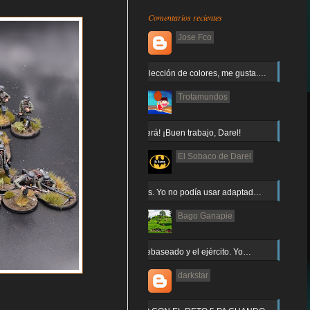
Comentarios recientes
Jose Fco
Muy buena elección de colores, me gusta.…
Trotamundos
¡Arnor no caerá! ¡Buen trabajo, Darel!
El Sobaco de Darel
Jajaja gracias. Yo no podía usar adaptad…
Bago Ganapie
Increíble el rebaseado y el ejército. Yo…
darkstar