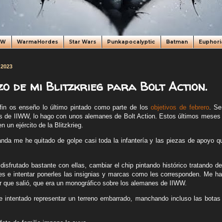
oW
WarmaHordes
Star Wars
Punkapocalyptic
Batman
Euphori
 2023
o de mi Blitzkrieg para Bolt Action.
fin os enseño lo último pintado como parte de los
objetivos de febrero
. Se
is de IIWW, lo hago con unos alemanes de Bolt Action. Estos últimos mese
en un ejército de la Blitzkrieg.
anda me he quitado de golpe casi toda la infantería y las piezas de apoyo 
 disfrutado bastante con ellas, cambiar el chip pintando histórico tratando 
nes e intentar ponerles las insignias y marcas como les corresponden. Me ha 
r que salió, que era un monográfico sobre los alemanes de IIWW.
 intentado representar un terreno embarrado, manchando incluso las botas