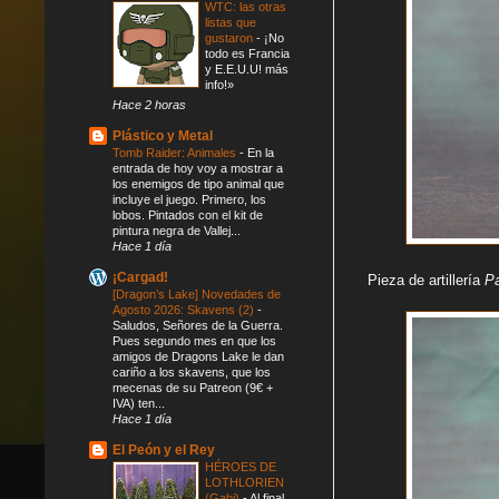
WTC: las otras
listas que
gustaron
-
¡No
todo es Francia
y E.E.U.U! más
info!»
Hace 2 horas
Plástico y Metal
Tomb Raider: Animales
-
En la
entrada de hoy voy a mostrar a
los enemigos de tipo animal que
incluye el juego. Primero, los
lobos. Pintados con el kit de
pintura negra de Vallej...
Hace 1 día
¡Cargad!
Pieza de artillería
P
[Dragon’s Lake] Novedades de
Agosto 2026: Skavens (2)
-
Saludos, Señores de la Guerra.
Pues segundo mes en que los
amigos de Dragons Lake le dan
cariño a los skavens, que los
mecenas de su Patreon (9€ +
IVA) ten...
Hace 1 día
El Peón y el Rey
HÉROES DE
LOTHLORIEN
(Gabi)
-
Al final