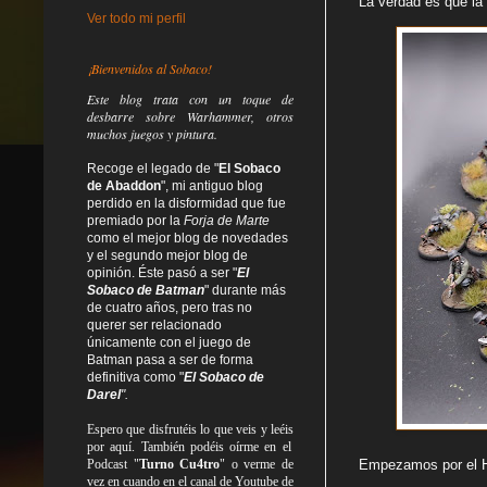
La verdad es que la 
Ver todo mi perfil
¡Bienvenidos al Sobaco!
Este blog trata
con un toque de
desbarre
sobre Warhammer, otros
muchos juegos y pintura.
Recoge el legado de "
El Sobaco
de Abaddon
", mi antiguo blog
perdido en la disformidad
que fue
premiado por la
Forja de Marte
como el mejor blog de novedades
y el segundo mejor blog de
opinión. Éste pasó a ser "
El
Sobaco de Batman
" durante más
de cuatro años, pero tras no
querer ser relacionado
únicamente con el juego de
Batman pasa a ser de forma
definitiva como
"
El Sobaco de
Darel
".
Espero que disfrutéis lo que
veis
y
leéis
por aquí. También podéis oírme en el
Podcast "
Turno Cu4tro
" o verme de
Empezamos por el H
vez en cuando en el canal de Youtube de