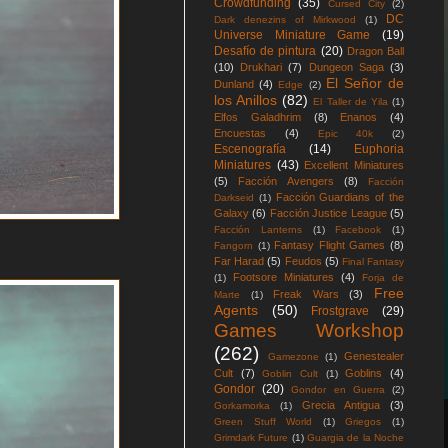
Crowdfunding
(35)
Cursed City
(2)
DC
Dark denezins of Mirkwood
(1)
Universe Miniature Game
(19)
Desafío de pintura
(20)
Dragon Ball
(10)
Drukhari
(7)
Dungeon Saga
(3)
El Señor de
Dunland
(4)
Edge
(2)
los Anillos
(82)
El Taller de Yila
(1)
Elfos Galadhrim
(8)
Enanos
(4)
Encuestas
(4)
Epic 40k
(2)
Escenografía
(14)
Euphoria
Miniatures
(43)
Excellent Miniatures
(5)
Facción Avengers
(8)
Facción
Facción Guardians of the
Darkseid
(1)
Galaxy
(6)
Facción Justice League
(5)
Facción Lanterns
(1)
Facebook
(1)
Fantasy Flight Games
(8)
Fangorn
(1)
Far Harad
(5)
Feudos
(5)
Final Fantasy
Footsore Miniatures
(4)
(1)
Forja de
Free
Freak Wars
(3)
Marte
(1)
Agents
(50)
Frostgrave
(29)
Games Workshop
(262)
Genestealer
Gamezone
(1)
Cult
(7)
Goblins
(4)
Goblin Cult
(1)
Gondor
(20)
Gondor en Guerra
(2)
Grecia Antigua
(3)
Gorkamorka
(1)
Green Stuff World
(1)
Griegos
(1)
Grimdark Future
(1)
Guargia de la Noche