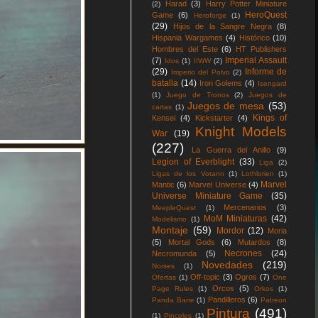
Harad
(3)
Harry Potter Miniature
(2)
HeroQuest
Game
(6)
Heroforge
(1)
(29)
Hijos de la Sangre Negra
(8)
Hispania Wargames
(4)
Histórico
(10)
Hombres del Este
(6)
HT Publishers
Imperial Assault
(7)
Idos
(1)
IIWW
(2)
(29)
Informe de
Imperio del Polvo
(2)
batalla
(14)
Iron Golems
(4)
Isengard
(1)
Juego de Tronos
(2)
Juegos de
Juegos de mesa
(53)
cartas
(1)
Kings of
Kensei
(4)
Kickstarter
(4)
Knight Models
War
(19)
(227)
La Guerra del Anillo
(9)
Legion of Everblight
(33)
Liga
(2)
Ligas de los Votann
(1)
Lothlorien
(1)
Marvel
Mantic
(6)
Marvel Universe
(4)
Universe Miniature Game
(35)
Mercenarios
(3)
MeepleQuest
(1)
MoM Miniaturas
(42)
Modelismo
(1)
Montaje
(59)
Mordor
(12)
Moria
(5)
Mortal Gods
(6)
Mutardos
(8)
Necrones
(24)
Necromunda
(5)
Novedades
(219)
Norses
(1)
Off-topic
(3)
Ogros
(7)
Ofertas
(1)
One
Orcos
(5)
Page Rules
(1)
Orkos
(1)
Pandilleros
(6)
Panda Bane
(1)
Patreon
Pintura
(491)
(1)
Pinceles
(1)