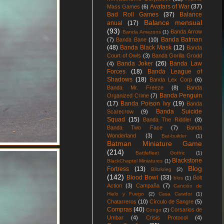
Avatars of War
(37)
Mass Games
(6)
Bad Roll Games
(37)
Balance
Balance mensual
anual
(17)
(93)
Banda Arrow
Banda Amazons
(1)
Banda Batman
(7)
Banda Bane
(10)
(48)
Banda Black Mask
(12)
Banda
Court of Owls
(3)
Banda Gorilla Grodd
Banda Joker
(26)
Banda Law
(4)
Forces
(18)
Banda League of
Shadows
(18)
Banda Lex Corp
(6)
Banda Mr. Freeze
(8)
Banda
Banda Penguin
Organized Crime
(7)
(17)
Banda Poison Ivy
(19)
Banda
Banda Suicide
Scarecrow
(9)
Squad
(15)
Banda The Riddler
(8)
Banda Two Face
(7)
Banda
Wonderland
(3)
Bat-builder
(1)
Batman Miniature Game
(214)
Battlefleet Gothic
(1)
Blackstone
BlackChaptel Miniatures
(1)
Blog
Fortress
(13)
Blitzkrieg
(2)
(142)
Blood Bowl
(33)
Bolt
blos
(1)
Action
(3)
Campaña
(7)
Canción de
Hielo y Fuego
(2)
Casa Cawdor
(1)
Chatarreros
(10)
Círculo de Sangre
(5)
Compras
(40)
Corsarios de
Congo
(2)
Umbar
(4)
Crisis Protocol
(4)