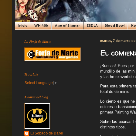
Inicio
WH 40k
Age of Sigmar
ESDLA
Blood Bowl
K
La Forja de Marte
martes, 7 de marzo de
El comienz
¡Buenas! Pues por 
mundillo de las min
Translate
y las he reinvertido 
Select Language
▼
Para esta primera t
total de 65 minis.
Autores del blog
Lo cierto es que he
colores o transicio
primera Painting Wa
Sobre las peanas he
distintos tipos.
El Sobaco de Darel