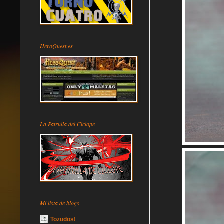
HeroQuest.es
La Patrulla del Cíclope
Mi lista de blogs
Tozudos!