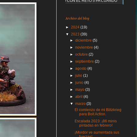
Y QUE PASO CON EL RETO 5 PA CUANDO
Archivo del blog
►
2024
(19)
▼
2023
(39)
►
diciembre
(5)
►
noviembre
(4)
►
octubre
(2)
►
septiembre
(2)
►
agosto
(4)
►
julio
(1)
►
junio
(4)
►
mayo
(3)
►
abril
(4)
▼
marzo
(3)
El comienzo de mi Blitzkrieg
para Bolt Action.
Escalada 2023: ¡86 minis
pintadas en febrero!
¡Mordor ve aumentada sus
fuerzas!