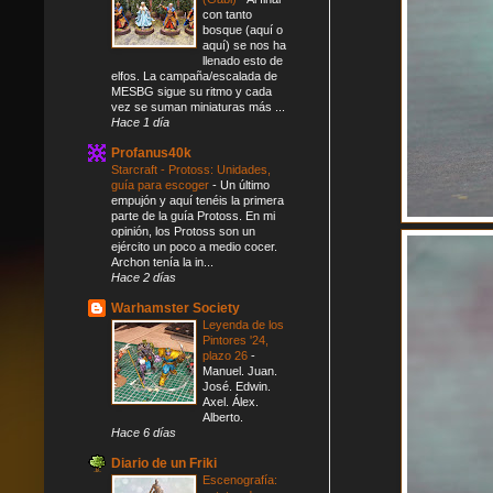
con tanto
bosque (aquí o
aquí) se nos ha
llenado esto de
elfos. La campaña/escalada de
MESBG sigue su ritmo y cada
vez se suman miniaturas más ...
Hace 1 día
Profanus40k
Starcraft - Protoss: Unidades,
guía para escoger
-
Un último
empujón y aquí tenéis la primera
parte de la guía Protoss. En mi
opinión, los Protoss son un
ejército un poco a medio cocer.
Archon tenía la in...
Hace 2 días
Warhamster Society
Leyenda de los
Pintores '24,
plazo 26
-
Manuel. Juan.
José. Edwin.
Axel. Álex.
Alberto.
Hace 6 días
Diario de un Friki
Escenografía: