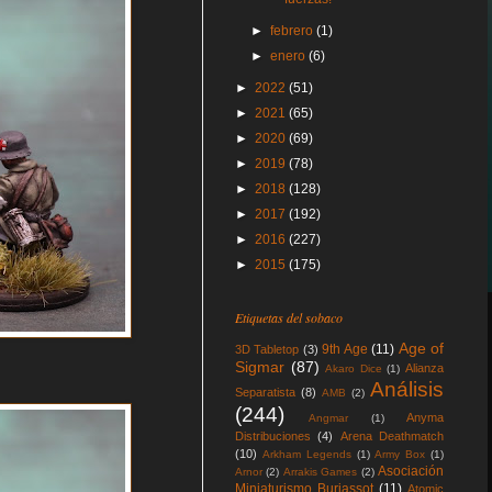
►
febrero
(1)
►
enero
(6)
►
2022
(51)
►
2021
(65)
►
2020
(69)
►
2019
(78)
►
2018
(128)
►
2017
(192)
►
2016
(227)
►
2015
(175)
Etiquetas del sobaco
Age of
9th Age
(11)
3D Tabletop
(3)
Sigmar
(87)
Alianza
Akaro Dice
(1)
Análisis
Separatista
(8)
AMB
(2)
(244)
Anyma
Angmar
(1)
Distribuciones
(4)
Arena Deathmatch
(10)
Arkham Legends
(1)
Army Box
(1)
Asociación
Arnor
(2)
Arrakis Games
(2)
Miniaturismo Burjassot
(11)
Atomic