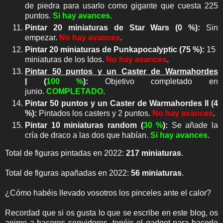
de piedra para usarlo como gigante que cuesta 225
puntos.
Si hay avances
.
Pintar 20 miniaturas de Star Wars
(0 %)
:
Sin
empezar.
No hay avances
.
Pintar 20 miniaturas de Punkapocalyptic
(
75 %
)
:
15
miniaturas de los Idos.
No hay avances
.
Pintar 50 puntos y un Caster de Warmahordes
I
(
100
%
):
Objetivo completado en
junio.
COMPLETADO
.
Pintar 50 puntos y un Caster de Warmahordes II (
4
%
):
Pintados los casters y 2 puntos.
No hay avances
.
Pintar 10 miniaturas random
(
3
0 %
)
:
Se añade la
cría de draco a las dos que habían.
Si hay avances
.
Total de figuras pintadas en 2022:
217 miniaturas
.
Total de figuras apañadas en 2022:
56 miniaturas
.
¿Cómo habéis llevado vosotros los pinceles ante el calor?
Recordad que si os gusta lo que se escribe en este blog, os
animo a haceros seguidores, tenéis el gadget para hacerlo