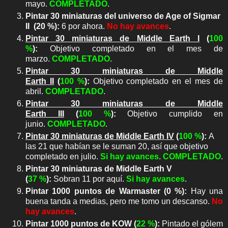
mayo.
COMPLETADO
.
Pintar 30 miniaturas del universo de Age of Sigmar
II
(
20 %)
:
6 por ahora.
No hay avances
.
Pintar 30 miniaturas de Middle Earth
I
(
100
%
):
Objetivo completado en el mes de
marzo.
COMPLETADO
.
Pintar 30 miniaturas de Middle
Earth
II
(
100
%
):
Objetivo completado en el mes de
abril.
COMPLETADO
.
Pintar 30 miniaturas de Middle
Earth
III
(
100
%
):
Objetivo cumplido en
junio.
COMPLETADO
.
Pintar 30 miniaturas de Middle Earth
IV
(
100
%
):
A
las 21 que habían se le suman 20, así que objetivo
completado en julio.
Si hay avances
.
COMPLETADO
.
Pintar 30 miniaturas de Middle Earth
V
(
37
%
):
Sobran 11 por aquí.
Si hay avances
.
Pintar 1000 puntos de Warmaster
(0 %)
:
Hay una
buena tanda a medias, pero me tomo un descanso.
No
hay avances
.
Pintar 1000 puntos de KOW
(
22 %
)
:
Pintado el gólem