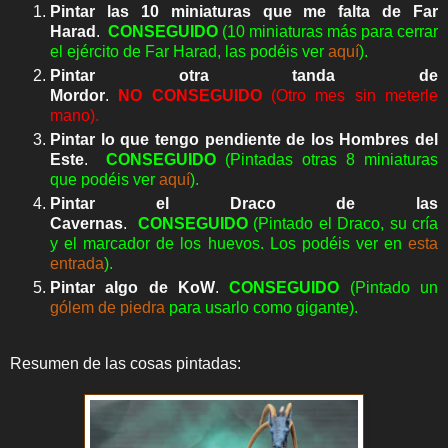
Pintar las 10 miniaturas que me falta de Far
Harad
.
CONSEGUIDO
(10 miniaturas más para cerrar
el ejército de Far Harad, las podéis ver
aquí
).
Pintar otra tanda de
Mordor
.
NO
CONSEGUIDO
(Otro mes sin meterle
mano).
Pintar lo que tengo pendiente de los Hombres del
Este
.
CONSEGUIDO
(Pintadas otras 8 miniaturas
que podéis ver
aquí
).
Pintar el Draco de las
Cavernas
.
CONSEGUIDO
(Pintado el Draco, su cría
y el marcador de los huevos. Los podéis ver en
esta
entrada
).
Pintar algo de KoW
.
CONSEGUIDO
(Pintado un
gólem de piedra
para usarlo como gigante).
Resumen de las cosas pintadas: