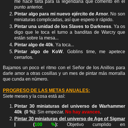
me hace falta para la legendaria que comento en el
punto anterior.
Pintar algo para mi nuevo ejército de Arnor
. No son
miniaturas complicadas, así que espero ir rápido.
Pintar una unidad de los Slaves to Darkness
. Ya os
digo que le toca el turno a banditas de Warcry que
están sobre la mesa...
Pintar algo de 40k
. Ya toca...
Pintar algo de KoW
. Goblins time, me apetece
cerrarlos.
Bajamos un poco el ritmo con el Señor de los Anillos para
darle amor a otras cosillas y un mes de pintar más morralla
que cunda en número.
PROGRESO DE LAS METAS ANUALES:
Siete meses y la cosa está así:
P
intar 30 miniaturas del universo de Warhammer
40k
(0
%
):
Sin empezar.
No hay avances
.
Pintar 30 miniaturas del universo de Age of Sigmar
I
(
100 %
):
Objetivo cumplido en