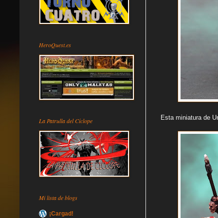
HeroQuest.es
Esta miniatura de 
La Patrulla del Cíclope
Mi lista de blogs
¡Cargad!