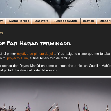
oW
WarmaHordes
Star Wars
Punkapocalyptic
Batman
Euphori
022
de Far Harad terminado.
uí el primer
objetivo de pintura de julio
. Y os traigo lo último que me faltaba
do mi
proyecto Turia
, al final tenéis foto de familia.
n tocado dos Reyes Mahûd en camello, otros dos a pie, un Caudillo Mahûd
l pintado habitual del resto del ejército.