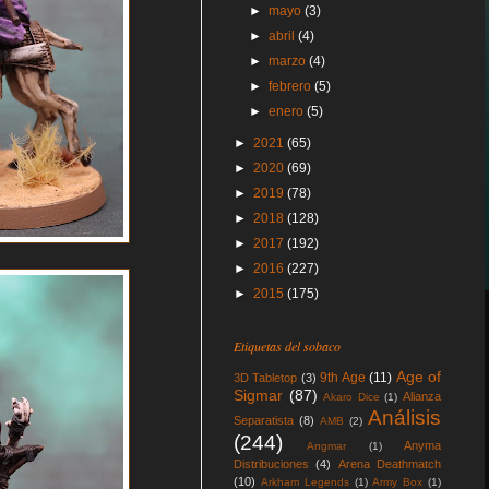
►
mayo
(3)
►
abril
(4)
►
marzo
(4)
►
febrero
(5)
►
enero
(5)
►
2021
(65)
►
2020
(69)
►
2019
(78)
►
2018
(128)
►
2017
(192)
►
2016
(227)
►
2015
(175)
Etiquetas del sobaco
Age of
9th Age
(11)
3D Tabletop
(3)
Sigmar
(87)
Alianza
Akaro Dice
(1)
Análisis
Separatista
(8)
AMB
(2)
(244)
Anyma
Angmar
(1)
Distribuciones
(4)
Arena Deathmatch
(10)
Arkham Legends
(1)
Army Box
(1)