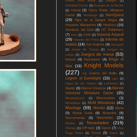
Green Stuff World
(1)
Griegos
(1)
Grimdark Future
(1)
Guargia de la Noche
Harad
(3)
Harry Potter Miniature
(2)
HeroQuest
Game
(6)
Heroforge
(1)
(29)
Hijos de la Sangre Negra
(8)
Hispania Wargames
(4)
Histórico
(10)
Hombres del Este
(6)
HT Publishers
Imperial Assault
(7)
Idos
(1)
IIWW
(2)
(29)
Informe de
Imperio del Polvo
(2)
batalla
(14)
Iron Golems
(4)
Isengard
(1)
Juego de Tronos
(2)
Juegos de
Juegos de mesa
(53)
cartas
(1)
Kings of
Kensei
(4)
Kickstarter
(4)
Knight Models
War
(19)
(227)
La Guerra del Anillo
(9)
Legion of Everblight
(33)
Liga
(2)
Ligas de los Votann
(1)
Lothlorien
(1)
Marvel
Mantic
(6)
Marvel Universe
(4)
Universe Miniature Game
(35)
Mercenarios
(3)
MeepleQuest
(1)
MoM Miniaturas
(42)
Modelismo
(1)
Montaje
(59)
Mordor
(12)
Moria
(5)
Mortal Gods
(6)
Mutardos
(8)
Necrones
(24)
Necromunda
(5)
Novedades
(219)
Norses
(1)
Off-topic
(3)
Ogros
(7)
Ofertas
(1)
One
Orcos
(5)
Page Rules
(1)
Orkos
(1)