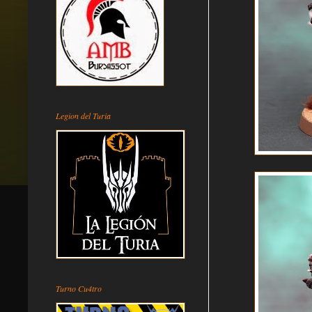
Legion del Turia
Turno Cu4tro