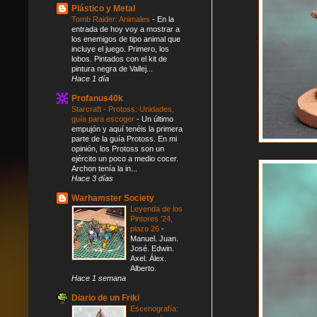
Plástico y Metal
Tomb Raider: Animales
-
En la
entrada de hoy voy a mostrar a
los enemigos de tipo animal que
incluye el juego. Primero, los
lobos. Pintados con el kit de
pintura negra de Vallej...
Hace 1 día
Profanus40k
Starcraft - Protoss: Unidades,
guía para escoger
-
Un último
empujón y aquí tenéis la primera
parte de la guía Protoss. En mi
opinión, los Protoss son un
ejército un poco a medio cocer.
Archon tenía la in...
Hace 3 días
Warhamster Society
Leyenda de los
Pintores '24,
plazo 26
-
Manuel. Juan.
José. Edwin.
Axel. Álex.
Alberto.
Hace 1 semana
Diario de un Friki
Escenografía: