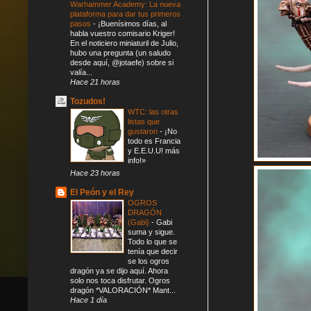
Warhammer Academy: La nueva
plataforma para dar tus primeros
pasos
-
¡Buenísimos días, al
habla vuestro comisario Kriger!
En el noticiero miniaturil de Julio,
hubo una pregunta (un saludo
desde aquí, @jotaefe) sobre si
valía...
Hace 21 horas
Tozudos!
WTC: las otras
listas que
gustaron
-
¡No
todo es Francia
y E.E.U.U! más
info!»
Hace 23 horas
El Peón y el Rey
OGROS
DRAGÓN
(Gabi)
-
Gabi
suma y sigue.
Todo lo que se
tenía que decir
se los ogros
dragón ya se dijo aquí. Ahora
solo nos toca disfrutar. Ogros
dragón *VALORACIÓN* Mant...
Hace 1 día