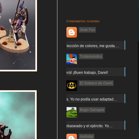
Comentarios recientes
Jose Fco
Muy buena elección de colores, me gusta.…
Trotamundos
¡Arnor no caerá! ¡Buen trabajo, Darel!
El Sobaco de Darel
Jajaja gracias. Yo no podía usar adaptad…
Bago Ganapie
Increíble el rebaseado y el ejército. Yo…
darkstar