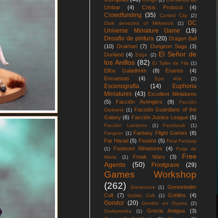
Umbar
(4)
Crisis Protocol
(4)
Crowdfunding
(35)
Cursed City
(2)
DC
Dark denezins of Mirkwood
(1)
Universe Miniature Game
(19)
Desafío de pintura
(20)
Dragon Ball
(10)
Drukhari
(7)
Dungeon Saga
(3)
El Señor de
Dunland
(4)
Edge
(2)
los Anillos
(82)
El Taller de Yila
(1)
Elfos Galadhrim
(8)
Enanos
(4)
Encuestas
(4)
Epic 40k
(2)
Escenografía
(14)
Euphoria
Miniatures
(43)
Excellent Miniatures
(5)
Facción Avengers
(8)
Facción
Facción Guardians of the
Darkseid
(1)
Galaxy
(6)
Facción Justice League
(5)
Facción Lanterns
(1)
Facebook
(1)
Fantasy Flight Games
(8)
Fangorn
(1)
Far Harad
(5)
Feudos
(5)
Final Fantasy
Footsore Miniatures
(4)
(1)
Forja de
Free
Freak Wars
(3)
Marte
(1)
Agents
(50)
Frostgrave
(29)
Games Workshop
(262)
Genestealer
Gamezone
(1)
Cult
(7)
Goblins
(4)
Goblin Cult
(1)
Gondor
(20)
Gondor en Guerra
(2)
Grecia Antigua
(3)
Gorkamorka
(1)