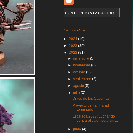
Y QUE PASO CON EL RETO 5 PA CUANDO
Archivo del blog
►
2024
(19)
►
2023
(39)
▼
2022
(51)
►
diciembre
(5)
►
noviembre
(6)
►
octubre
(5)
►
septiembre
(2)
►
agosto
(5)
▼
julio
(3)
Draco de las Cavernas.
Proyecto de Far Harad
terminado.
Escalada 2022: Luchando
contra el calor, pero sin ...
►
junio
(4)