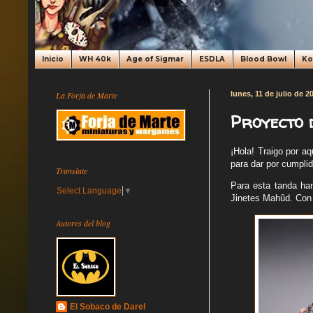
Inicio
WH 40k
Age of Sigmar
ESDLA
Blood Bowl
K
La Forja de Marte
lunes, 11 de julio de 2
Proyecto 
¡Hola! Traigo por aq
para dar por cumpli
Translate
Para esta tanda ha
Select Language
▼
Jinetes Mahûd. Con e
Autores del blog
El Sobaco de Darel