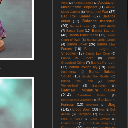
Asociación
Arnor
(2)
Arrakis Games
(2)
Miniaturismo Burjassot
(11)
Atomic
Avatars of War
(37)
Mass Games
(6)
Bad Roll Games
(37)
Balance
Balance mensual
anual
(17)
(93)
Banda Arrow
Banda Amazons
(1)
Banda Batman
(7)
Banda Bane
(10)
(48)
Banda Black Mask
(12)
Banda
Court of Owls
(3)
Banda Gorilla Grodd
Banda Joker
(26)
Banda Law
(4)
Forces
(18)
Banda League of
Shadows
(18)
Banda Lex Corp
(6)
Banda Mr. Freeze
(8)
Banda
Banda Penguin
Organized Crime
(7)
(17)
Banda Poison Ivy
(19)
Banda
:
Banda Suicide
Scarecrow
(9)
Squad
(15)
Banda The Riddler
(8)
Banda Two Face
(7)
Banda
Wonderland
(3)
Bat-builder
(1)
Batman Miniature Game
(214)
Battlefleet Gothic
(1)
Blackstone
BlackChaptel Miniatures
(1)
Blog
Fortress
(13)
Blitzkrieg
(2)
(142)
Blood Bowl
(33)
Bolt
blos
(1)
Action
(3)
Campaña
(7)
Canción de
Hielo y Fuego
(2)
Casa Cawdor
(1)
Chatarreros
(10)
Círculo de Sangre
(5)
Compras
(40)
Corsarios de
Congo
(2)