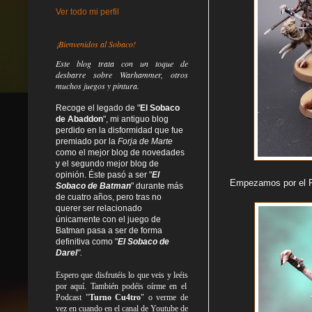
Ver todo mi perfil
¡Bienvenidos al Sobaco!
Este blog trata
con un toque de
desbarre
sobre Warhammer, otros
muchos juegos y pintura.
Recoge el legado de "
El Sobaco
de Abaddon
", mi antiguo blog
perdido en la disformidad
que fue
premiado por la
Forja de Marte
como el mejor blog de novedades
y el segundo mejor blog de
opinión. Éste pasó a ser "
El
Empezamos por el Re
Sobaco de Batman
" durante más
de cuatro años, pero tras no
querer ser relacionado
únicamente con el juego de
Batman pasa a ser de forma
definitiva como
"
El Sobaco de
Darel
".
Espero que disfrutéis lo que
veis
y
leéis
por aquí. También podéis oírme en el
Podcast "
Turno Cu4tro
" o verme de
vez en cuando en el canal de Youtube de