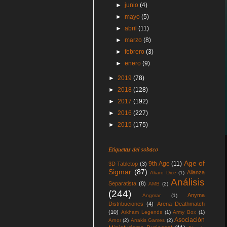
►
junio
(4)
►
mayo
(5)
►
abril
(11)
►
marzo
(8)
►
febrero
(3)
►
enero
(9)
►
2019
(78)
►
2018
(128)
►
2017
(192)
►
2016
(227)
►
2015
(175)
Etiquetas del sobaco
Age of
9th Age
(11)
3D Tabletop
(3)
Sigmar
(87)
Alianza
Akaro Dice
(1)
Análisis
Separatista
(8)
AMB
(2)
(244)
Anyma
Angmar
(1)
Distribuciones
(4)
Arena Deathmatch
(10)
Arkham Legends
(1)
Army Box
(1)
Asociación
Arnor
(2)
Arrakis Games
(2)