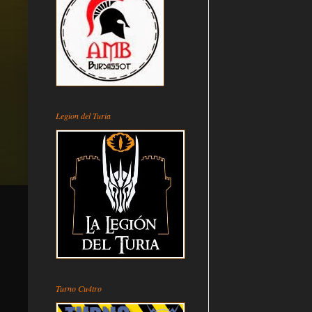
Legion del Turia
Turno Cu4tro