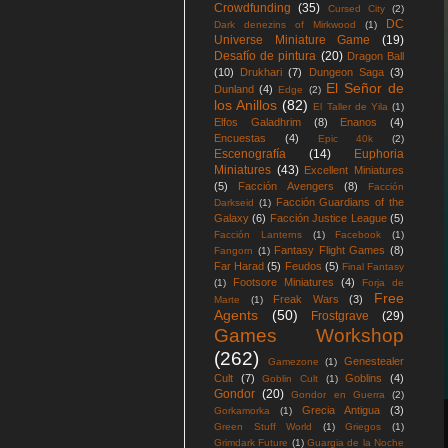
Crowdfunding
(35)
Cursed City
(2)
DC
Dark denezins of Mirkwood
(1)
Universe Miniature Game
(19)
Desafío de pintura
(20)
Dragon Ball
(10)
Drukhari
(7)
Dungeon Saga
(3)
El Señor de
Dunland
(4)
Edge
(2)
los Anillos
(82)
El Taller de Yila
(1)
Elfos Galadhrim
(8)
Enanos
(4)
Encuestas
(4)
Epic 40k
(2)
Escenografía
(14)
Euphoria
Miniatures
(43)
Excellent Miniatures
(5)
Facción Avengers
(8)
Facción
Facción Guardians of the
Darkseid
(1)
Galaxy
(6)
Facción Justice League
(5)
Facción Lanterns
(1)
Facebook
(1)
Fantasy Flight Games
(8)
Fangorn
(1)
Far Harad
(5)
Feudos
(5)
Final Fantasy
Footsore Miniatures
(4)
(1)
Forja de
Free
Freak Wars
(3)
Marte
(1)
Agents
(50)
Frostgrave
(29)
Games Workshop
(262)
Genestealer
Gamezone
(1)
Cult
(7)
Goblins
(4)
Goblin Cult
(1)
Gondor
(20)
Gondor en Guerra
(2)
Grecia Antigua
(3)
Gorkamorka
(1)
Green Stuff World
(1)
Griegos
(1)
Grimdark Future
(1)
Guargia de la Noche