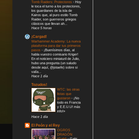
Tomb Raiders: Protectores
-
Hoy
le toca el turno a los protectores,
los guardianes de la isla de
Kairos que, al puro estilo Tomb
Raider, son guerreros griegos
clásicos que llevan ah...
Hace 5 horas
¡Cargad!
Warhammer Academy: La nueva
plataforma para dar tus primeros
pasos
-
¡Buenísimos días, al
habla vuestro comisario Kriger!
En el noticiero miniaturil de Julio,
hubo una pregunta (un saludo
desde aquí, @jotaefe) sobre si
valía...
Hace 1 día
Tozudos!
WTC: las otras
listas que
gustaron
-
¡No
todo es Francia
y E.E.U.U! más
info!»
Hace 1 día
El Peón y el Rey
OGROS
DRAGÓN
(Gabi)
-
Gabi