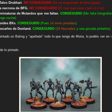
 Talos Drukhari
.
NO
CONSEGUIDO
(Se ha enquistado el tema jajaja).
ota necrona de BFG.
NO
CONSEGUIDO
(El mes que viene caen sí o sí).
 miniaturas de Mutardos que me faltan
.
CONSEGUIDO
(Me falta fotografia
ingo noche).
roides BXs
.
CONSEGUIDO
(Pues
14 minis pintadas
).
uscarles de Dunland.
CONSEGUIDO
(
18 Huscarles
y una gozada pintarlos
).
ntado un Balrog y "apañado" todo lo que tengo de Moria, lo podéis ver en
de lo pintado: