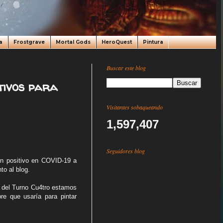
a
Frostgrave
Mortal Gods
HeroQuest
Pintura
Buscar este blog
tivos para
Visitantes sobaqueando
1,597,407
Seguidores blog
un positivo en COVID-19 a
to al blog.
st del Turno Cu4tro estamos
e que usaría para pintar