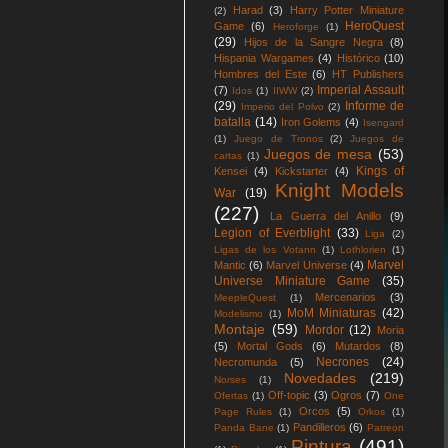
Harad
(3)
Harry Potter Miniature
(2)
HeroQuest
Game
(6)
Heroforge
(1)
(29)
Hijos de la Sangre Negra
(8)
Hispania Wargames
(4)
Histórico
(10)
Hombres del Este
(6)
HT Publishers
Imperial Assault
(7)
Idos
(1)
IIWW
(2)
(29)
Informe de
Imperio del Polvo
(2)
batalla
(14)
Iron Golems
(4)
Isengard
(1)
Juego de Tronos
(2)
Juegos de
Juegos de mesa
(53)
cartas
(1)
Kings of
Kensei
(4)
Kickstarter
(4)
Knight Models
War
(19)
(227)
La Guerra del Anillo
(9)
Legion of Everblight
(33)
Liga
(2)
Ligas de los Votann
(1)
Lothlorien
(1)
Marvel
Mantic
(6)
Marvel Universe
(4)
Universe Miniature Game
(35)
Mercenarios
(3)
MeepleQuest
(1)
MoM Miniaturas
(42)
Modelismo
(1)
Montaje
(59)
Mordor
(12)
Moria
(5)
Mortal Gods
(6)
Mutardos
(8)
Necrones
(24)
Necromunda
(5)
Novedades
(219)
Norses
(1)
Off-topic
(3)
Ogros
(7)
Ofertas
(1)
One
Orcos
(5)
Page Rules
(1)
Orkos
(1)
Pandilleros
(6)
Panda Bane
(1)
Patreon
Pintura
(491)