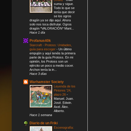
suma y sigue.
Todo lo que se
tenía que decir
se los ogros
dragón ya se dijo aquí. Ahora
solo nos toca disfrutar. Ogros
dragón *VALORACIÓN* Mant...
Hace 1 día
Profanus40k
Starcraft - Protoss: Unidades,
guía para escoger
-
Un último
empujón y aquí tenéis la primera
parte de la guía Protoss. En mi
opinión, los Protoss son un
ejército un poco a medio cocer.
Archon tenía la in...
Hace 3 días
Warhamster Society
Leyenda de los
Pintores '24,
plazo 26
-
Manuel. Juan.
José. Edwin.
Axel. Álex.
Alberto.
Hace 1 semana
Diario de un Friki
Escenografía: