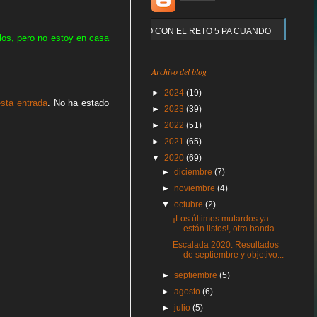
Y QUE PASO CON EL RETO 5 PA CUANDO
rlos, pero no estoy en casa
Archivo del blog
►
2024
(19)
esta entrada
. No ha estado
►
2023
(39)
►
2022
(51)
►
2021
(65)
▼
2020
(69)
►
diciembre
(7)
►
noviembre
(4)
▼
octubre
(2)
¡Los últimos mutardos ya
están listos!, otra banda...
Escalada 2020: Resultados
de septiembre y objetivo...
►
septiembre
(5)
►
agosto
(6)
►
julio
(5)