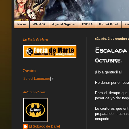
Inicio
WH 40k
Age of Sigmar
ESDLA
Blood Bowl
K
La Forja de Marte
sábado, 3 de octubre 
Escalada 
octubre.
Translate
¡Hola gentucilla!
Select Language
▼
Perdonar por el ret
Autores del blog
Para el tiempo que 
pesar de yo dar neg
Lo cierto es que en
preparando muchas 
ocupado.
El Sobaco de Darel