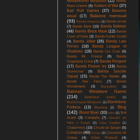
Miniaturismo Burjassot
(11)
Atomic
Avatars of War
(37)
Mass Games
(6)
Bad Roll Games
(37)
Balance
Balance mensual
anual
(17)
(93)
Banda Arrow
Banda Amazons
(1)
Banda Batman
(7)
Banda Bane
(10)
(48)
Banda Black Mask
(12)
Banda
Court of Owls
(3)
Banda Gorilla Grodd
Banda Joker
(26)
Banda Law
(4)
Forces
(18)
Banda League of
Shadows
(18)
Banda Lex Corp
(6)
Banda Mr. Freeze
(8)
Banda
Banda Penguin
Organized Crime
(7)
(17)
Banda Poison Ivy
(19)
Banda
Banda Suicide
Scarecrow
(9)
Squad
(15)
Banda The Riddler
(8)
Banda Two Face
(7)
Banda
Wonderland
(3)
Bat-builder
(1)
Batman Miniature Game
(214)
Battlefleet Gothic
(1)
Blackstone
BlackChaptel Miniatures
(1)
Blog
Fortress
(13)
Blitzkrieg
(2)
(142)
Blood Bowl
(33)
Bolt
blos
(1)
Action
(3)
Campaña
(7)
Canción de
Hielo y Fuego
(2)
Casa Cawdor
(1)
Chatarreros
(10)
Círculo de Sangre
(5)
Compras
(40)
Corsarios de
Congo
(2)
Umbar
(4)
Crisis Protocol
(4)