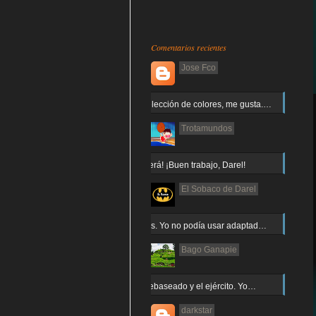
Comentarios recientes
Jose Fco
Muy buena elección de colores, me gusta.…
Trotamundos
¡Arnor no caerá! ¡Buen trabajo, Darel!
El Sobaco de Darel
Jajaja gracias. Yo no podía usar adaptad…
Bago Ganapie
Increíble el rebaseado y el ejército. Yo…
darkstar