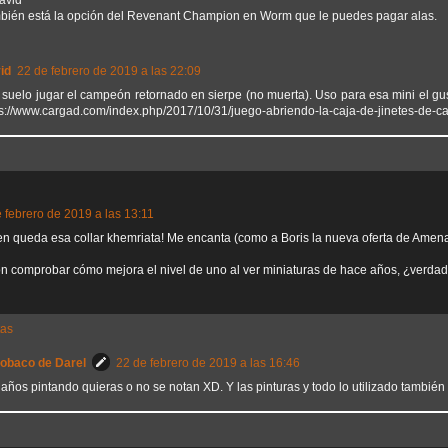
bién está la opción del Revenant Champion en Worm que le puedes pagar alas.
id
22 de febrero de 2019 a las 22:09
, suelo jugar el campeón retornado en sierpe (no muerta). Uso para esa mini el g
ps://www.cargad.com/index.php/2017/10/31/juego-abriendo-la-caja-de-jinetes-de-c
 febrero de 2019 a las 13:11
en queda esa collar khemriata! Me encanta (como a Boris la nueva oferta de Amena
n comprobar cómo mejora el nivel de uno al ver miniaturas de hace años, ¿verda
tas
Sobaco de Darel
22 de febrero de 2019 a las 16:46
años pintando quieras o no se notan XD. Y las pinturas y todo lo utilizado también