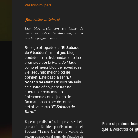
Ver todo mi perfil
¡Bienvenidos al Sobaco!
Este blog trata
con un toque de
desbarre
sobre Warhammer, otros
muchos juegos y pintura.
Recoge el legado de "
El Sobaco
de Abaddon
", mi antiguo blog
perdido en la disformidad
que fue
premiado por la
Forja de Marte
como el mejor blog de novedades
y el segundo mejor blog de
opinión. Éste pasó a ser "
El
Sobaco de Batman
" durante más
de cuatro años, pero tras no
querer ser relacionado
únicamente con el juego de
Batman pasa a ser de forma
definitiva como
"
El Sobaco de
Darel
".
Espero que disfrutéis lo que
veis
y
leéis
Pese al pintado bási
por aquí. También podéis oírme en el
que a vosotros os g
Podcast "
Turno Cu4tro
" o verme de
vez en cuando en el canal de Youtube de