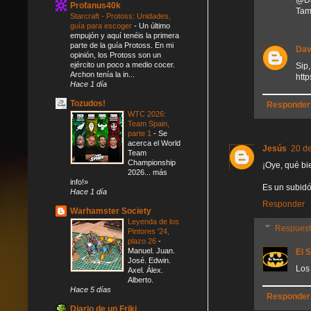
Profanus40k
Tam
Starcraft - Protoss: Unidades,
guía para escoger
-
Un último
empujón y aquí tenéis la primera
parte de la guía Protoss. En mi
Dav
opinión, los Protoss son un
ejército un poco a medio cocer.
Sip
Archon tenía la in...
htt
Hace 1 día
Tozudos!
Responder
WTC 2026:
Team Spain,
parte 1
-
Se
acerca el World
Jesús
20 de
Team
Championship
¡Oye, qué bi
2026... más
info!»
Es un subidó
Hace 1 día
Responder
Warhamster Society
Leyenda de los
Respues
Pintores '24,
plazo 26
-
Manuel. Juan.
El 
José. Edwin.
Los 
Axel. Álex.
Alberto.
Hace 5 días
Responder
Diario de un Friki