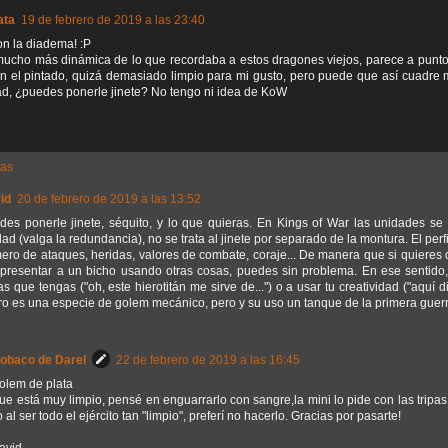
ata
19 de febrero de 2019 a las 23:40
n la diadema! :P
ucho más dinámica de lo que recordaba a estos dragones viejos, parece a punto 
 el pintado, quizá demasiado limpio para mi gusto, pero puede que así cuadre má
ad, ¿puedes ponerle jinete? No tengo ni idea de KoW
tas
id
20 de febrero de 2019 a las 13:52
des ponerle jinete, séquito, y lo que quieras. En Kings of War las unidades se
ad (valga la redundancia), no se trata al jinete por separado de la montura. El perfi
ero de ataques, heridas, valores de combate, coraje... De manera que si quieres dr
epresentar a un bicho usando otras cosas, puedes sin problema. En ese sentido
s que tengas ("oh, este hierotitán me sirve de...") o a usar tu creatividad ("aquí
ro es una especie de golem mecánico, pero y su uso un tanque de la primera guerr
Sobaco de Darel
22 de febrero de 2019 a las 16:45
lem de plata
ue está muy limpio, pensé en enguarrarlo con sangre,la mini lo pide con las tripas
 al ser todo el ejército tan "limpio", preferí no hacerlo. Gracias por pasarte!
vid