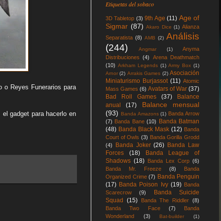
Etiquetas del sobaco
Age of
9th Age
(11)
3D Tabletop
(3)
Sigmar
(87)
Alianza
Akaro Dice
(1)
Análisis
Separatista
(8)
AMB
(2)
(244)
Anyma
Angmar
(1)
Distribuciones
(4)
Arena Deathmatch
(10)
Arkham Legends
(1)
Army Box
(1)
Asociación
Arnor
(2)
Arrakis Games
(2)
Miniaturismo Burjassot
(11)
Atomic
o o Reyes Funerarios para
Avatars of War
(37)
Mass Games
(6)
Bad Roll Games
(37)
Balance
Balance mensual
anual
(17)
(93)
 el gadget para hacerlo en
Banda Arrow
Banda Amazons
(1)
Banda Batman
(7)
Banda Bane
(10)
(48)
Banda Black Mask
(12)
Banda
Court of Owls
(3)
Banda Gorilla Grodd
Banda Joker
(26)
Banda Law
(4)
Forces
(18)
Banda League of
Shadows
(18)
Banda Lex Corp
(6)
Banda Mr. Freeze
(8)
Banda
Banda Penguin
Organized Crime
(7)
(17)
Banda Poison Ivy
(19)
Banda
Banda Suicide
Scarecrow
(9)
Squad
(15)
Banda The Riddler
(8)
Banda Two Face
(7)
Banda
Wonderland
(3)
Bat-builder
(1)