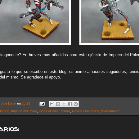
ragoncete? En breves más añadidos para este ejército de Imperio del Polv
gusta lo que se escribe en este blog, os animo a haceros seguidores, tenéis
del mismo. Se agradece el apoyo.
co de Darel
en
23:23
kshop
,
Imperio del Polvo
,
Kings of War
,
Pintura
,
Reyes Funerarios
,
Warhammer
arios: