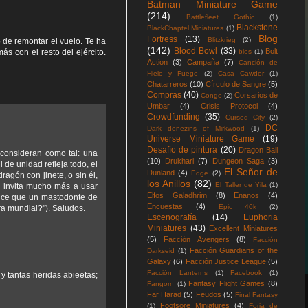
Batman Miniature Game
(214)
Battlefleet Gothic
(1)
Blackstone
BlackChaptel Miniatures
(1)
Blog
Fortress
(13)
Blitzkrieg
(2)
de remontar el vuelo. Te ha
(142)
Blood Bowl
(33)
Bolt
s con el resto del ejército.
blos
(1)
Action
(3)
Campaña
(7)
Canción de
Hielo y Fuego
(2)
Casa Cawdor
(1)
Chatarreros
(10)
Círculo de Sangre
(5)
Compras
(40)
Corsarios de
Congo
(2)
Umbar
(4)
Crisis Protocol
(4)
Crowdfunding
(35)
Cursed City
(2)
DC
Dark denezins of Mirkwood
(1)
Universe Miniature Game
(19)
Desafío de pintura
(20)
Dragon Ball
 consideran como tal: una
(10)
Drukhari
(7)
Dungeon Saga
(3)
l de unidad refleja todo, el
El Señor de
Dunland
(4)
Edge
(2)
agón con jinete, o sin él,
los Anillos
(82)
El Taller de Yila
(1)
, invita mucho más a usar
Elfos Galadhrim
(8)
Enanos
(4)
 dice que un mastodonte de
Encuestas
(4)
Epic 40k
(2)
a mundial?"). Saludos.
Escenografía
(14)
Euphoria
Miniatures
(43)
Excellent Miniatures
(5)
Facción Avengers
(8)
Facción
Facción Guardians of the
Darkseid
(1)
Galaxy
(6)
Facción Justice League
(5)
Facción Lanterns
(1)
Facebook
(1)
 y tantas heridas abieetas;
Fantasy Flight Games
(8)
Fangorn
(1)
Far Harad
(5)
Feudos
(5)
Final Fantasy
Footsore Miniatures
(4)
(1)
Forja de