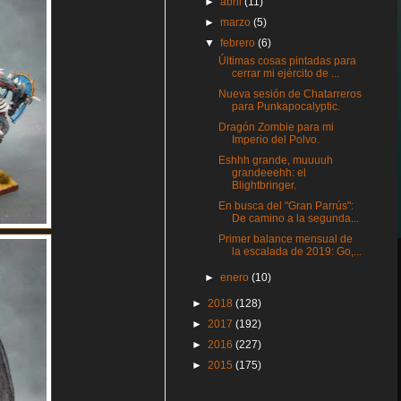
►
abril
(11)
►
marzo
(5)
▼
febrero
(6)
Últimas cosas pintadas para
cerrar mi ejército de ...
Nueva sesión de Chatarreros
para Punkapocalyptic.
Dragón Zombie para mi
Imperio del Polvo.
Eshhh grande, muuuuh
grandeeehh: el
Blightbringer.
En busca del "Gran Parrús":
De camino a la segunda...
Primer balance mensual de
la escalada de 2019: Go,...
►
enero
(10)
►
2018
(128)
►
2017
(192)
►
2016
(227)
►
2015
(175)