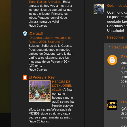
Tomb Raider: Animales
-
En la
Golem de pl
entrada de hoy voy a mostrar a
los enemigos de tipo animal que
Qué mono co
incluye el juego. Primero, los
La pose es m
lobos. Pintados con el kit de
quedado bien
pintura negra de Vallej...
Hace 2 horas
Por curiosid
Un saludo!
¡Cargad!
Responder
[Dragon’s Lake] Novedades de
Agosto 2026: Skavens (2)
-
Saludos, Señores de la Guerra.
Respues
Pues segundo mes en que los
amigos de Dragons Lake le dan
Dav
cariño a los skavens, que los
mecenas de su Patreon (9€ +
Pue
IVA) ten...
unid
Hace 2 horas
núm
o r
El Peón y el Rey
cosa
HÉROES DE
ace
LOTHLORIEN
(Gabi)
-
Al final
con tanto
bosque (aquí o
aquí) se nos ha
El 
llenado esto de
@Go
elfos. La campaña/escalada de
Si q
MESBG sigue su ritmo y cada
vez se suman miniaturas más ...
pero
Hace 23 horas
@Da