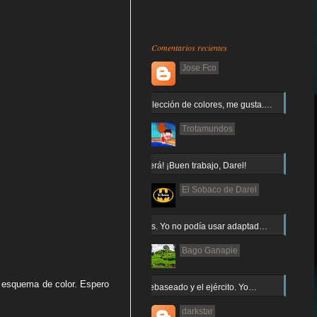
Comentarios recientes
Jose Fco
Muy buena elección de colores, me gusta.…
Trotamundos
¡Arnor no caerá! ¡Buen trabajo, Darel!
El Sobaco de Darel
Jajaja gracias. Yo no podía usar adaptad…
Bago Ganapie
el esquema de color. Espero
Increíble el rebaseado y el ejército. Yo…
darkstar