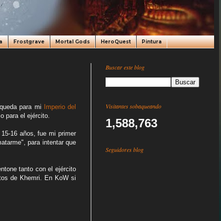
a
Frostgrave
Mortal Gods
HeroQuest
Pintura
Buscar este blog
Visitantes sobaqueando
e queda para mi
Imperio del
para el ejército.
1,588,763
 15-16 años, fue mi primer
matarme", para intentar que
Seguidores blog
tone tanto con el ejército
rtos de Khemri. En KoW si