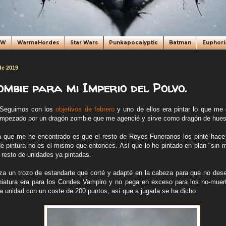
oW
WarmaHordes
Star Wars
Punkapocalyptic
Batman
Euphori
de 2019
mbie para mi Imperio del Polvo.
 Seguimos con los
objetivos de febrero
y uno de ellos era pintar lo que m
empezado por un dragón zombie que me agencié y sirve como dragón de hueso 
la que me he encontrado es que el resto de Reyes Funerarios los pinté hace
 de pintura no es el mismo que entonces. Así que lo he pintado en plan "sin 
 resto de unidades ya pintadas.
za un trozo de estandarte que corté y adapté en la cabeza para que no desen
niatura era para los Condes Vampiro y no pega en exceso para los no-mue
a unidad con un coste de 200 puntos, así que a jugarla se ha dicho.