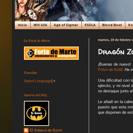
Inicio
WH 40k
Age of Sigmar
ESDLA
Blood Bowl
K
La Forja de Marte
martes, 19 de febrero 
Dragón Zo
¡Buenas de nuevo!
Polvo de KoW
. He 
Translate
Una dificultad con 
Select Language
▼
ejército, y mi nivel
no destaque junto al
Autores del blog
Le añadí en la cabe
puesto que esta mi
que disponen de est
El Sobaco de Darel