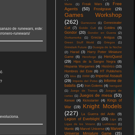
Free
Freak Wars
(3)
Marte
(1)
Agents
(50)
Frostgrave
(29)
Games Workshop
(262)
Genestealer
Gamezone
(1)
Cult
(7)
Goblins
(4)
Goblin Cult
(1)
usanazo de runewars, este:
Gondor
(20)
Gondor en Guerra
(2)
arronero-runewars/
Grecia Antigua
(3)
Gorkamorka
(1)
Green Stuff World
(1)
Griegos
(1)
Grimdark Future
(1)
Guargia de la Noche
Harad
(3)
Harry Potter Miniature
(2)
HeroQuest
Game
(6)
Heroforge
(1)
(29)
Hijos de la Sangre Negra
(8)
Hispania Wargames
(4)
Histórico
(10)
Hombres del Este
(6)
HT Publishers
).
Imperial Assault
(7)
Idos
(1)
IIWW
(2)
(29)
Informe de
d?
Imperio del Polvo
(2)
batalla
(14)
Iron Golems
(4)
Isengard
(1)
Juego de Tronos
(2)
Juegos de
Juegos de mesa
(53)
cartas
(1)
Kings of
Kensei
(4)
Kickstarter
(4)
Knight Models
War
(19)
(227)
La Guerra del Anillo
(9)
 evoluciona.
Legion of Everblight
(33)
Liga
(2)
Ligas de los Votann
(1)
Lothlorien
(1)
Marvel
Mantic
(6)
Marvel Universe
(4)
Universe Miniature Game
(35)