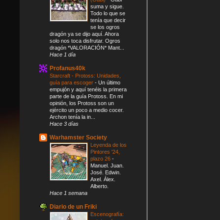
suma y sigue.
Todo lo que se
tenía que decir
se los ogros
dragón ya se dijo aquí. Ahora
solo nos toca disfrutar. Ogros
dragón *VALORACIÓN* Mant...
Hace 1 día
Profanus40k
Starcraft - Protoss: Unidades,
guía para escoger
-
Un último
empujón y aquí tenéis la primera
parte de la guía Protoss. En mi
opinión, los Protoss son un
ejército un poco a medio cocer.
Archon tenía la in...
Hace 3 días
Warhamster Society
Leyenda de los
Pintores '24,
plazo 26
-
Manuel. Juan.
José. Edwin.
Axel. Álex.
Alberto.
Hace 1 semana
Diario de un Friki
Escenografía: