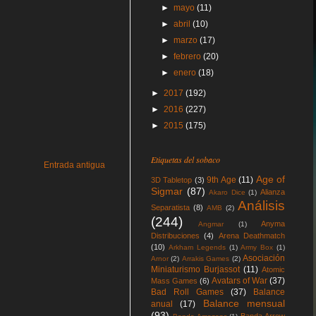
►
mayo
(11)
►
abril
(10)
►
marzo
(17)
►
febrero
(20)
►
enero
(18)
►
2017
(192)
►
2016
(227)
►
2015
(175)
Etiquetas del sobaco
Entrada antigua
Age of
9th Age
(11)
3D Tabletop
(3)
Sigmar
(87)
Alianza
Akaro Dice
(1)
Análisis
Separatista
(8)
AMB
(2)
(244)
Anyma
Angmar
(1)
Distribuciones
(4)
Arena Deathmatch
(10)
Arkham Legends
(1)
Army Box
(1)
Asociación
Arnor
(2)
Arrakis Games
(2)
Miniaturismo Burjassot
(11)
Atomic
Avatars of War
(37)
Mass Games
(6)
Bad Roll Games
(37)
Balance
Balance mensual
anual
(17)
(93)