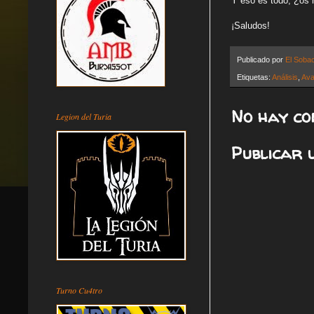
Y éso es todo, ¿os 
¡Saludos!
Publicado por
El Soba
Etiquetas:
Análisis
,
Ava
No hay co
Legion del Turia
Publicar 
Turno Cu4tro