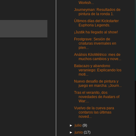
Worksh...
Journeyman: Resultados de
pintura de la ronda 1.
Últimos días del Kickstarter
Euphoria Legends.
¡Justik ha llegado al show!
Frostgrave: Sesión de
criaturas invernales en
plen...
Análisis KiloMétrico: mes de
muchos cambios y nove...
Batacazo y abandono
veraniego: Explicando los
moti...
Nuevo desafío de pintura y
juego en marcha: ¡Journ...
Tras el veranito, dos
novedades de Avatars of
War:...
Vuelvo de la cueva para
contaros las últimas
noved...
►
julio
(9)
►
junio
(17)