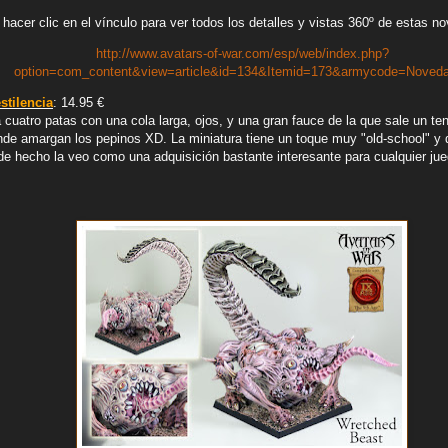
hacer clic en el vínculo para ver todos los detalles y vistas 360º de estas 
http://www.avatars-of-war.com/esp/web/index.php?
option=com_content&view=article&id=134&Itemid=173&armycode=Noved
stilencia
: 14.95 €
cuatro patas con una cola larga, ojos, y una gran fauce de la que sale un ten
nde amargan los pepinos XD. La miniatura tiene un toque muy "old-school" y 
 hecho la veo como una adquisición bastante interesante para cualquier ju