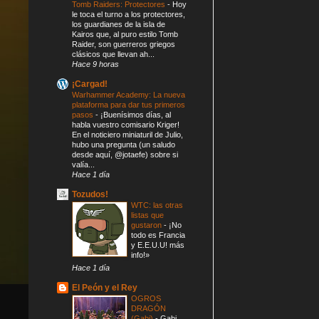
Tomb Raiders: Protectores
-
Hoy
le toca el turno a los protectores,
los guardianes de la isla de
Kairos que, al puro estilo Tomb
Raider, son guerreros griegos
clásicos que llevan ah...
Hace 9 horas
¡Cargad!
Warhammer Academy: La nueva
plataforma para dar tus primeros
pasos
-
¡Buenísimos días, al
habla vuestro comisario Kriger!
En el noticiero miniaturil de Julio,
hubo una pregunta (un saludo
desde aquí, @jotaefe) sobre si
valía...
Hace 1 día
Tozudos!
WTC: las otras
listas que
gustaron
-
¡No
todo es Francia
y E.E.U.U! más
info!»
Hace 1 día
El Peón y el Rey
OGROS
DRAGÓN
(Gabi)
-
Gabi