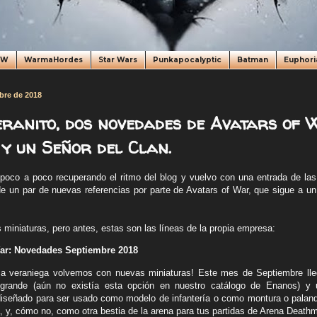
oW
WarmaHordes
Star Wars
Punkapocalyptic
Batman
Euphori
bre de 2018
eranito, dos novedades de Avatars of 
y un Señor del Clan.
 poco a poco recuperando el ritmo del blog y vuelvo con una entrada de l
de un par de nuevas referencias por parte de Avatars of War, que sigue a u
iniaturas, pero antes, estas son las líneas de la propia empresa:
War: Novedades Septiembre 2018
sa veraniega volvemos con nuevas miniaturas! Este mes de Septiembre ll
grande (aún no existía esta opción en nuestro catálogo de Enanos) y
 diseñado para ser usado como modelo de infantería o como montura o palan
a, y, cómo no, como otra bestia de la arena para tus partidas de Arena Death