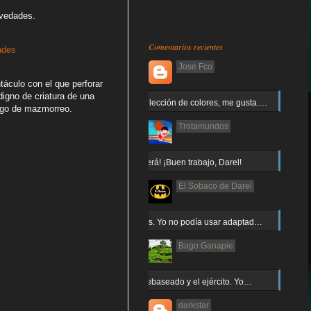
novedades.
Comentarios recientes
ades
Jose Fco
táculo con el que perforar
digno de criatura de una
Muy buena elección de colores, me gusta.…
ego de mazmorreo.
Trotamundos
¡Arnor no caerá! ¡Buen trabajo, Darel!
El Sobaco de Darel
Jajaja gracias. Yo no podía usar adaptad…
Bago Ganapie
Increíble el rebaseado y el ejército. Yo…
darkstar