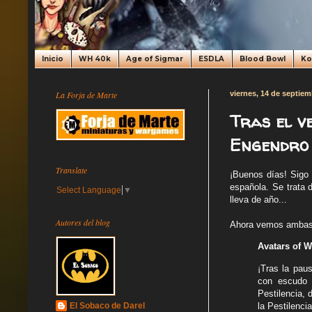
Inicio
WH 40k
Age of Sigmar
ESDLA
Blood Bowl
K
La Forja de Marte
viernes, 14 de septiem
Tras el v
Engendro 
Translate
¡Buenos días! Sigo
española. Se trata 
Select Language
▼
lleva de año...
Autores del blog
Ahora vemos ambas m
Avatars of 
¡Tras la pau
con escudo 
Pestilencia,
la Pestilenci
El Sobaco de Darel