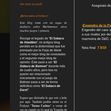
Ver todo mi perfil
Asegúrate de 
¡Bienvenidos al Sobaco!
Este blog trata
con un toque de
-
Engendro de la Pe
desbarre
sobre Warhammer, otros
Engendro del caos a 
muchos juegos y pintura.
a sus rivales por do
Recoge el legado de "
El Sobaco
mazmorra de D&D, de
de Abaddon
", mi antiguo blog
perdido en la disformidad
que fue
Nota final:
7.5
/10
premiado por la
Forja de Marte
como el mejor blog de novedades
y el segundo mejor blog de
opinión. Éste pasó a ser "
El
Sobaco de Batman
" durante más
de cuatro años, pero tras no
querer ser relacionado
únicamente con el juego de
Batman pasa a ser de forma
definitiva como
"
El Sobaco de
Darel
".
Espero que disfrutéis lo que
veis
y
leéis
por aquí. También podéis oírme en el
Podcast "
Turno Cu4tro
" o verme de
vez en cuando en el canal de Youtube de