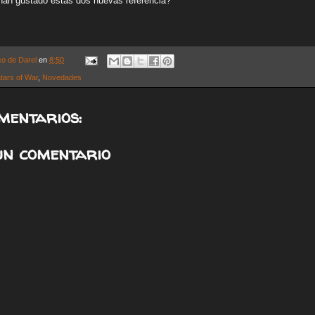
han gustado estas dos nuevas referencia?
co de Darel
en
8:50
tars of War
,
Novedades
mentarios:
un comentario