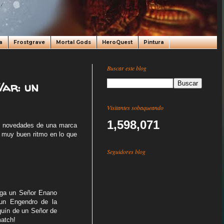
a
Frostgrave
Mortal Gods
HeroQuest
Pintura
Buscar este blog
War: un
Visitantes sobaqueando
1,598,071
as novedades de una marca
n muy buen ritmo en lo que
Seguidores blog
ega un Señor Enano
 un Engendro de la
quín de un Señor de
match!