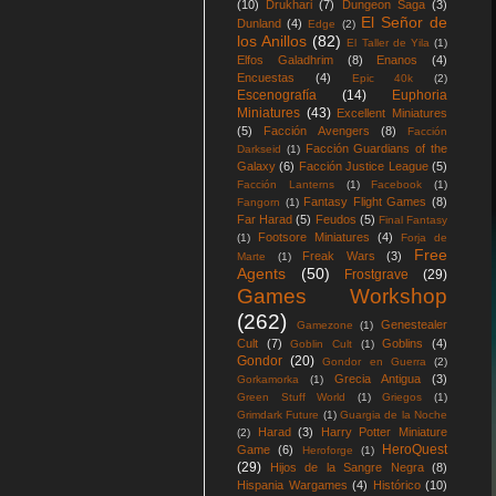
(10)
Drukhari
(7)
Dungeon Saga
(3)
El Señor de
Dunland
(4)
Edge
(2)
los Anillos
(82)
El Taller de Yila
(1)
Elfos Galadhrim
(8)
Enanos
(4)
Encuestas
(4)
Epic 40k
(2)
Escenografía
(14)
Euphoria
Miniatures
(43)
Excellent Miniatures
(5)
Facción Avengers
(8)
Facción
Facción Guardians of the
Darkseid
(1)
Galaxy
(6)
Facción Justice League
(5)
Facción Lanterns
(1)
Facebook
(1)
Fantasy Flight Games
(8)
Fangorn
(1)
Far Harad
(5)
Feudos
(5)
Final Fantasy
Footsore Miniatures
(4)
(1)
Forja de
Free
Freak Wars
(3)
Marte
(1)
Agents
(50)
Frostgrave
(29)
Games Workshop
(262)
Genestealer
Gamezone
(1)
Cult
(7)
Goblins
(4)
Goblin Cult
(1)
Gondor
(20)
Gondor en Guerra
(2)
Grecia Antigua
(3)
Gorkamorka
(1)
Green Stuff World
(1)
Griegos
(1)
Grimdark Future
(1)
Guargia de la Noche
Harad
(3)
Harry Potter Miniature
(2)
HeroQuest
Game
(6)
Heroforge
(1)
(29)
Hijos de la Sangre Negra
(8)
Hispania Wargames
(4)
Histórico
(10)