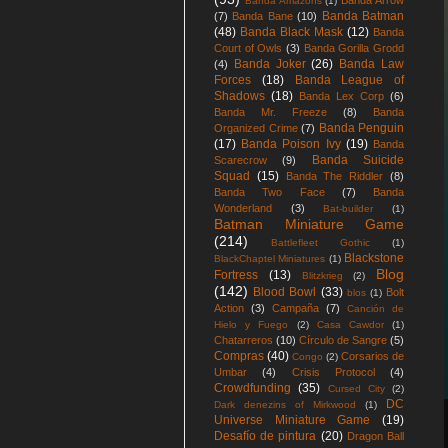
Banda Arrow
Banda Amazons
(1)
Banda Batman
(7)
Banda Bane
(10)
(48)
Banda Black Mask
(12)
Banda
Court of Owls
(3)
Banda Gorilla Grodd
Banda Joker
(26)
Banda Law
(4)
Forces
(18)
Banda League of
Shadows
(18)
Banda Lex Corp
(6)
Banda Mr. Freeze
(8)
Banda
Banda Penguin
Organized Crime
(7)
(17)
Banda Poison Ivy
(19)
Banda
Banda Suicide
Scarecrow
(9)
Squad
(15)
Banda The Riddler
(8)
Banda Two Face
(7)
Banda
Wonderland
(3)
Bat-builder
(1)
Batman Miniature Game
(214)
Battlefleet Gothic
(1)
Blackstone
BlackChaptel Miniatures
(1)
Blog
Fortress
(13)
Blitzkrieg
(2)
(142)
Blood Bowl
(33)
Bolt
blos
(1)
Action
(3)
Campaña
(7)
Canción de
Hielo y Fuego
(2)
Casa Cawdor
(1)
Chatarreros
(10)
Círculo de Sangre
(5)
Compras
(40)
Corsarios de
Congo
(2)
Umbar
(4)
Crisis Protocol
(4)
Crowdfunding
(35)
Cursed City
(2)
DC
Dark denezins of Mirkwood
(1)
Universe Miniature Game
(19)
Desafío de pintura
(20)
Dragon Ball