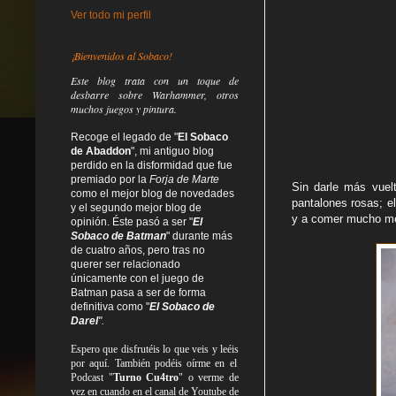
Ver todo mi perfil
¡Bienvenidos al Sobaco!
Este blog trata
con un toque de
desbarre
sobre Warhammer, otros
muchos juegos y pintura.
Recoge el legado de "
El Sobaco
de Abaddon
", mi antiguo blog
perdido en la disformidad
que fue
premiado por la
Forja de Marte
Sin darle más vuel
como el mejor blog de novedades
pantalones rosas; el
y el segundo mejor blog de
y a comer mucho mer
opinión. Éste pasó a ser "
El
Sobaco de Batman
" durante más
de cuatro años, pero tras no
querer ser relacionado
únicamente con el juego de
Batman pasa a ser de forma
definitiva como
"
El Sobaco de
Darel
".
Espero que disfrutéis lo que
veis
y
leéis
por aquí. También podéis oírme en el
Podcast "
Turno Cu4tro
" o verme de
vez en cuando en el canal de Youtube de