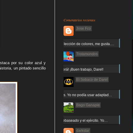
Comentarios recientes
Jose Fco
Muy buena elección de colores, me gusta.…
Trotamundos
staca por su color azul y
storia, un pintado sencillo
¡Arnor no caerá! ¡Buen trabajo, Darel!
El Sobaco de Darel
Jajaja gracias. Yo no podía usar adaptad…
Bago Ganapie
Increíble el rebaseado y el ejército. Yo…
darkstar