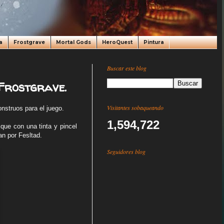
a
Frostgrave
Mortal Gods
HeroQuest
Pintura
Buscar este blog
 Frostgrave.
Visitantes sobaqueando
nstruos para el juego.
1,594,722
que con una tinta y pincel
an por Fesltad.
Seguidores blog