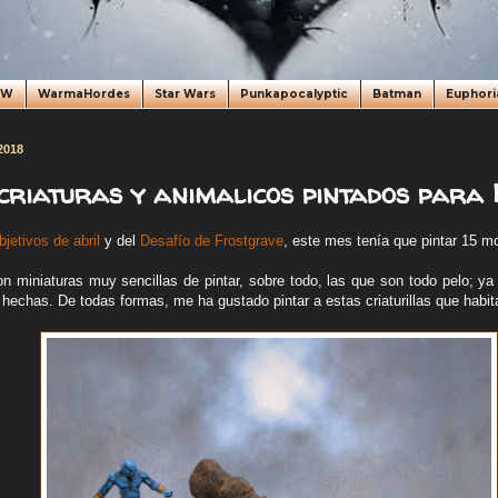
oW
WarmaHordes
Star Wars
Punkapocalyptic
Batman
Euphori
 2018
 criaturas y animalicos pintados para
bjetivos de abril
y del
Desafío de Frostgrave
, este mes tenía que pintar 15 mo
n miniaturas muy sencillas de pintar, sobre todo, las que son todo pelo; ya 
 hechas. De todas formas, me ha gustado pintar a estas criaturillas que habit