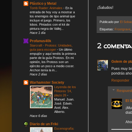
Plástico y Metal
¡Saludos!
Tomb Raider: Animales
-
En la
entrada de hoy voy a mostrar a
los enemigos de tipo animal que
incluye el juego. Primero, los
Publicado por
El Soba
lobos. Pintados con el kit de
pintura negra de Vallej...
Etiquetas:
Frostgrave
Hace 1 día
Profanus40k
2 comenta
Starcraft - Protoss: Unidades,
guía para escoger
-
Un último
empujón y aquí tenéis la primera
parte de la guía Protoss. En mi
Golem de pl
opinión, los Protoss son un
ejército un poco a medio cocer.
Pues muy bie
Archon tenía la in...
pondrás aho
Hace 2 días
Responder
Warhamster Society
Leyenda de los
Respues
Pintores '24,
plazo 26
-
Manuel. Juan.
El 
José. Edwin.
¡Mu
Axel. Álex.
Alberto.
diab
Hace 6 días
Aho
Diario de un Friki
Escenografía: