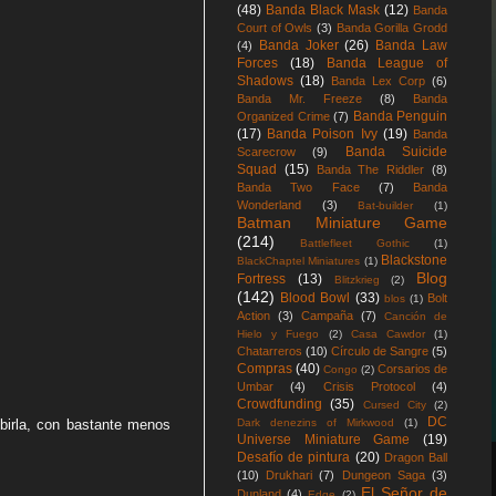
(48)
Banda Black Mask
(12)
Banda
Court of Owls
(3)
Banda Gorilla Grodd
Banda Joker
(26)
Banda Law
(4)
Forces
(18)
Banda League of
Shadows
(18)
Banda Lex Corp
(6)
Banda Mr. Freeze
(8)
Banda
Banda Penguin
Organized Crime
(7)
(17)
Banda Poison Ivy
(19)
Banda
Banda Suicide
Scarecrow
(9)
Squad
(15)
Banda The Riddler
(8)
Banda Two Face
(7)
Banda
Wonderland
(3)
Bat-builder
(1)
Batman Miniature Game
(214)
Battlefleet Gothic
(1)
Blackstone
BlackChaptel Miniatures
(1)
Blog
Fortress
(13)
Blitzkrieg
(2)
(142)
Blood Bowl
(33)
Bolt
blos
(1)
Action
(3)
Campaña
(7)
Canción de
Hielo y Fuego
(2)
Casa Cawdor
(1)
Chatarreros
(10)
Círculo de Sangre
(5)
Compras
(40)
Corsarios de
Congo
(2)
Umbar
(4)
Crisis Protocol
(4)
Crowdfunding
(35)
Cursed City
(2)
DC
Dark denezins of Mirkwood
(1)
birla, con bastante menos
Universe Miniature Game
(19)
Desafío de pintura
(20)
Dragon Ball
(10)
Drukhari
(7)
Dungeon Saga
(3)
El Señor de
Dunland
(4)
Edge
(2)