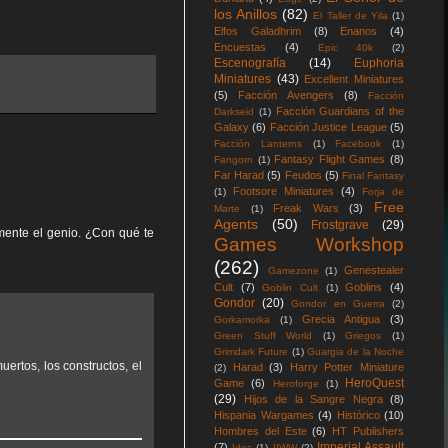
los Anillos
(82)
El Taller de Yila
(1)
Elfos Galadhrim
(8)
Enanos
(4)
Encuestas
(4)
Epic 40k
(2)
Escenografía
(14)
Euphoria
Miniatures
(43)
Excellent Miniatures
(5)
Facción Avengers
(8)
Facción
Facción Guardians of the
Darkseid
(1)
Galaxy
(6)
Facción Justice League
(5)
Facción Lanterns
(1)
Facebook
(1)
Fantasy Flight Games
(8)
Fangorn
(1)
Far Harad
(5)
Feudos
(5)
Final Fantasy
Footsore Miniatures
(4)
(1)
Forja de
Free
Freak Wars
(3)
Marte
(1)
Agents
(50)
Frostgrave
(29)
mente el genio. ¿Con qué te
Games Workshop
(262)
Genestealer
Gamezone
(1)
Cult
(7)
Goblins
(4)
Goblin Cult
(1)
Gondor
(20)
Gondor en Guerra
(2)
Grecia Antigua
(3)
Gorkamorka
(1)
Green Stuff World
(1)
Griegos
(1)
Grimdark Future
(1)
Guargia de la Noche
ertos, los constructos, el
Harad
(3)
Harry Potter Miniature
(2)
HeroQuest
Game
(6)
Heroforge
(1)
(29)
Hijos de la Sangre Negra
(8)
Hispania Wargames
(4)
Histórico
(10)
Hombres del Este
(6)
HT Publishers
Imperial Assault
(7)
Idos
(1)
IIWW
(2)