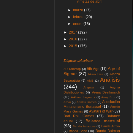
y metas de abril.
►
marzo
(17)
►
febrero
(20)
►
enero
(18)
►
2017
(192)
►
2016
(227)
►
2015
(175)
Etiquetas del sobaco
Age of
9th Age
(11)
3D Tabletop
(3)
Sigmar
(87)
Alianza
Akaro Dice
(1)
Análisis
Separatista
(8)
AMB
(2)
(244)
Anyma
Angmar
(1)
Distribuciones
(4)
Arena Deathmatch
(10)
Arkham Legends
(1)
Army Box
(1)
Asociación
Arnor
(2)
Arrakis Games
(2)
Miniaturismo Burjassot
(11)
Atomic
Avatars of War
(37)
Mass Games
(6)
Bad Roll Games
(37)
Balance
Balance mensual
anual
(17)
(93)
Banda Arrow
Banda Amazons
(1)
Banda Batman
(7)
Banda Bane
(10)