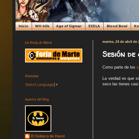
Inicio
WH 40k
Age of Sigmar
ESDLA
Blood Bowl
K
La Forja de Marte
martes, 24 de abril de
Sesión de
Como parte de los
o
Translate
La verdad es que so
seco las tienes casi
Select Language
▼
Autores del blog
El Sobaco de Darel