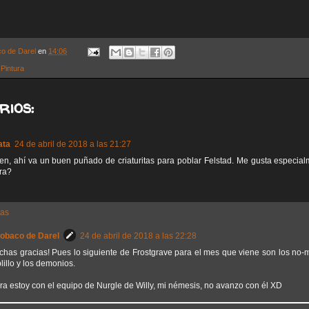
co de Darel
en
14:06
,
Pintura
rios:
ata
24 de abril de 2018 a las 21:27
n, ahí va un buen puñado de criaturitas para poblar Felstad. Me gusta especial
ra?
tas
Sobaco de Darel
24 de abril de 2018 a las 22:28
chas gracias! Pues lo siguiente de Frostgrave para el mes que viene son los no-mu
lillo y los demonios.
ra estoy con el equipo de Nurgle de Willy, mi némesis, no avanzo con él XD