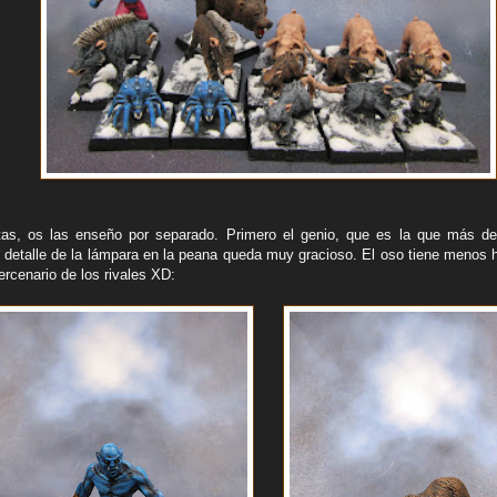
tas, os las enseño por separado. Primero el genio, que es la que más de
 detalle de la lámpara en la peana queda muy gracioso. El oso tiene menos hi
cenario de los rivales XD: