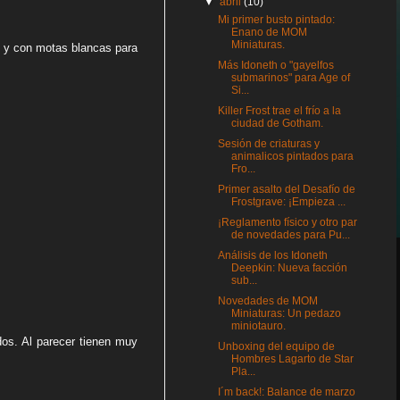
▼
abril
(10)
Mi primer busto pintado:
Enano de MOM
Miniaturas.
ul y con motas blancas para
Más Idoneth o "gayelfos
submarinos" para Age of
Si...
Killer Frost trae el frío a la
ciudad de Gotham.
Sesión de criaturas y
animalicos pintados para
Fro...
Primer asalto del Desafío de
Frostgrave: ¡Empieza ...
¡Reglamento físico y otro par
de novedades para Pu...
Análisis de los Idoneth
Deepkin: Nueva facción
sub...
Novedades de MOM
Miniaturas: Un pedazo
miniotauro.
dos. Al parecer tienen muy
Unboxing del equipo de
Hombres Lagarto de Star
Pla...
I´m back!: Balance de marzo