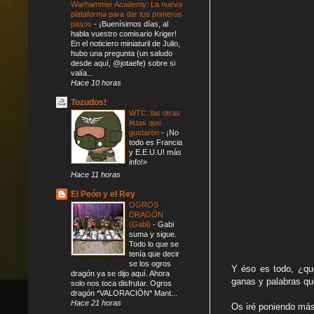
Warhammer Academy: La nueva
plataforma para dar tus primeros
pasos
-
¡Buenísimos días, al
habla vuestro comisario Kriger!
En el noticiero miniaturil de Julio,
hubo una pregunta (un saludo
desde aquí, @jotaefe) sobre si
valía...
Hace 10 horas
Tozudos!
WTC: las otras
listas que
gustaron
-
¡No
todo es Francia
y E.E.U.U! más
info!»
Hace 11 horas
El Peón y el Rey
OGROS
DRAGÓN
(Gabi)
-
Gabi
suma y sigue.
Todo lo que se
tenía que decir
se los ogros
Y éso es todo, ¿qu
dragón ya se dijo aquí. Ahora
ganas y palabras qu
solo nos toca disfrutar. Ogros
dragón *VALORACIÓN* Mant...
Hace 21 horas
Os iré poniendo más